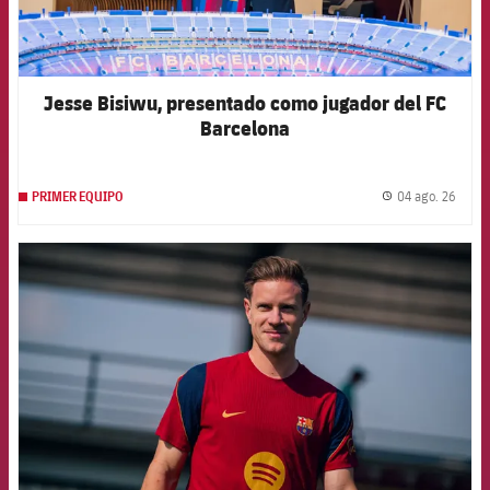
Jesse Bisiwu, presentado como jugador del FC
Barcelona
04 ago. 26
PRIMER EQUIPO
label.
FCB Barcelona badge