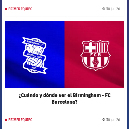
30 jul. 26
PRIMER EQUIPO
label.
FCB Barcelona badge
¿Cuándo y dónde ver el Birmingham - FC
Barcelona?
30 jul. 26
PRIMER EQUIPO
label.