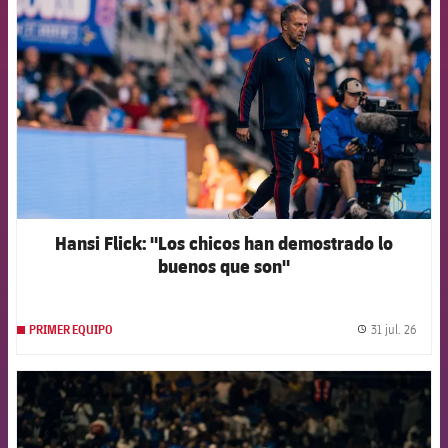
Hansi Flick: "Los chicos han demostrado lo
buenos que son"
31 jul. 26
PRIMER EQUIPO
label.
FCB Barcelona badge