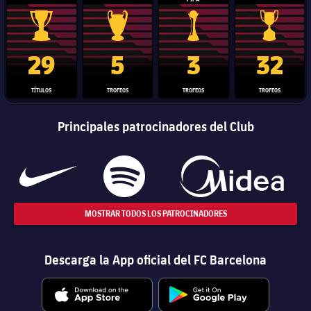
Trofeo de La Liga
Trofeo de la Liga de Campeones
Trofeo del Mundial de Clube
Copa del 
29
5
3
32
TÍTULOS
TROFEOS
TROFEOS
TROFEOS
Principales patrocinadores del Club
MOSTRAR TODOS LOS PATROCINADORES
Descarga la App oficial del FC Barcelona