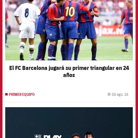
El FC Barcelona jugará su primer triangular en 24
años
06 ago. 26
PRIMER EQUIPO
label.
FCB Barcelona badge