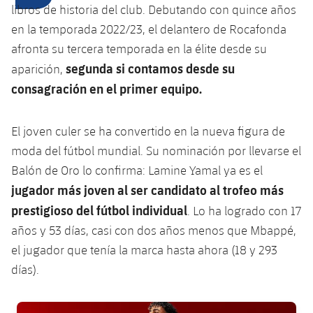
Calendario
Campus Verano
Base
libros de historia del club. Debutando con quince años
SUB13
en la temporada 2022/23, el delantero de Rocafonda
SUB13 B
Entradas
Barça Atlètic
plusicon
más
afronta su tercera temporada en la élite desde su
PLUSICON
MÁS
SUB12
SUB12 C
segunda si contamos desde su
aparición,
Gameday Shows
Junior
Primer Equipo
Instalaciones
plusicon
más
consagración en el primer equipo.
SUB11 A
SUB11 C
Resultados
Cadete A
Actualidad
Barça Atlètic
Spotify Camp Nou
plusicon
más
El joven culer se ha convertido en la nueva figura de
SUB11 B
Clasificación
Cadete B
moda del fútbol mundial. Su nominación por llevarse el
Calendario
Actualidad
Palau Blaugrana
Base
plusicon
más
SUB10 A
Balón de Oro lo confirma: Lamine Yamal ya es el
Jugadores
Infantil A
Entradas
jugador más joven al ser candidato al trofeo más
Calendario
Estadi Johan Cruyff
Actualidad
SUB10 B
PLUSICON
MÁS
prestigioso del fútbol individual
. Lo ha logrado con 17
Fotos
Infantil B
Resultados
Resultados
años y 53 días, casi con dos años menos que Mbappé,
Juvenil
Barça Cafe
Primer equipo
SUB9 A
plusicon
más
plusicon
más
Historia
el jugador que tenía la marca hasta ahora (18 y 293
Mini
Clasificaciones
Clasificaciones
Cadete A
días).
Ciutat Esportiva
Actualidad
SUB9 B
Barça Atlètic
plusicon
más
Servicios
Palmarés
plusicon
más
Jugadores
Jugadores
Cadete B
Calendario
SUB8 A
La Masia
FC Barcelona club badge
Actualidad
Base