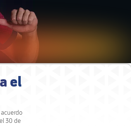
a el
n acuerdo
el 30 de