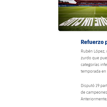
Refuerzo 
Rubén López, n
zurdo que pued
categorías infe
temporada en 
Disputó 19 part
de campeones),
Anteriormente,