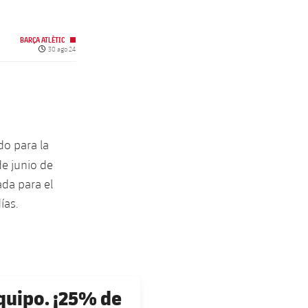
BARÇA ATLÈTIC
Fecha de publicación
30 ago 24
do para la
de junio de
ada para el
ías.
uipo. ¡25% de