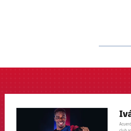
label.aria.barcelon
Iv
FCB Barcelona badge
Acuerd
club a