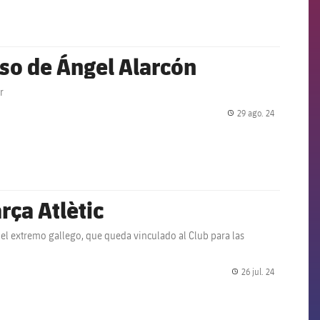
aso de Ángel Alarcón
r
29 ago. 24
label.share.
rça Atlètic
del extremo gallego, que queda vinculado al Club para las
26 jul. 24
label.share.