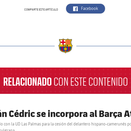
label.aria.facebook
Facebook
COMPARTE ESTE ARTÍCULO
a
RELACIONADO
CON ESTE CONTENIDO
án Cédric se incorpora al Barça A
o con la UD Las Palmas para la cesión del delantero hispano-camerunés po
zulgrana