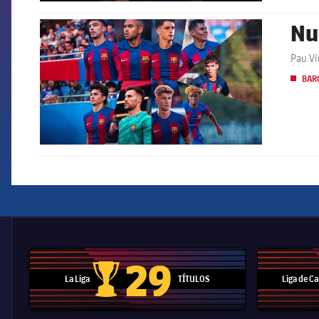
Nu
FCB Barcelona badge
Pau Ví
BARÇ
29
La Liga
TÍTULOS
Liga de 
Trofeo de La Liga