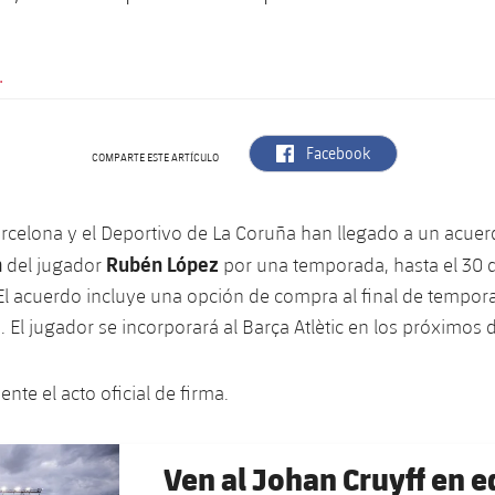
.
label.aria.facebook
Facebook
COMPARTE ESTE ARTÍCULO
arcelona y el Deportivo de La Coruña han llegado a un acuer
n
Rubén López
del jugador
por una temporada, hasta el 30 
El acuerdo incluye una opción de compra al final de tempor
 El jugador se incorporará al Barça Atlètic en los próximos d
nte el acto oficial de firma.
Ven al Johan Cruyff en eq