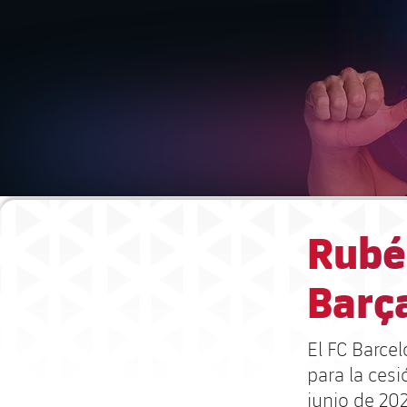
Rubén
Barça
El FC Barce
para la ces
junio de 20