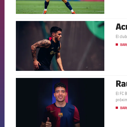
Ac
FCB Barcelona badge
El clu
BARÇ
Ra
FCB Barcelona badge
El FC 
próxim
BARÇ