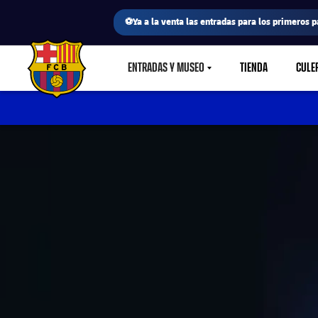
⚽Ya a la venta las entradas para los primeros p
ENTRADAS Y MUSEO
TIENDA
CULE
LABEL.SHARE.CARETDOWN
FC Barcelona club badge