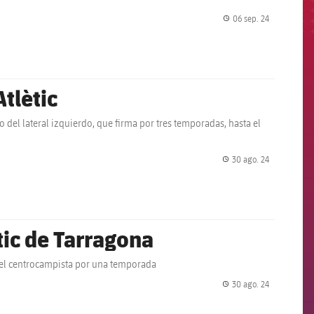
06 sep. 24
label.share.
tlètic
 del lateral izquierdo, que firma por tres temporadas, hasta el
30 ago. 24
label.share.
tic de Tarragona
 del centrocampista por una temporada
30 ago. 24
label.share.