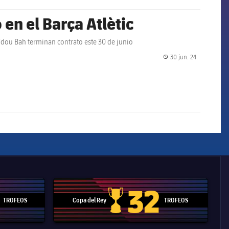
en el Barça Atlètic
aïdou Bah terminan contrato este 30 de junio
30 jun. 24
label.share.
32
TROFEOS
Copa del Rey
TROFEOS
 Mundial de Clubes
Copa del Rey