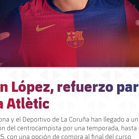
 López, refuerzo par
 Atlètic
lona y el Deportivo de La Coruña han llegado a u
ión del centrocampista por una temporada, hasta 
25, con una opción de compra al final del curso