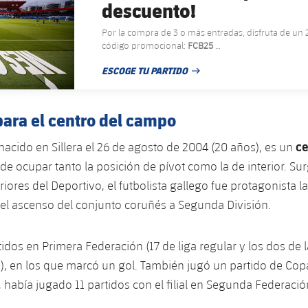
descuento!
Por la compra de 3 o más entradas, disfruta de un
código promocional:
FCB25
Promoción no aplicable para el Barça Atlètic vs UE
ESCOGE TU PARTIDO
FECHA DE PUBLICACIÓN
para el centro del campo
ce
acido en Sillera el 26 de agosto de 2004 (20 años), es un
e ocupar tanto la posición de pívot como la de interior. Sur
riores del Deportivo, el futbolista gallego fue protagonista 
el ascenso del conjunto coruñés a Segunda División.
idos en Primera Federación (17 de liga regular y los dos de l
 en los que marcó un gol. También jugó un partido de Copa
 había jugado 11 partidos con el filial en Segunda Federació