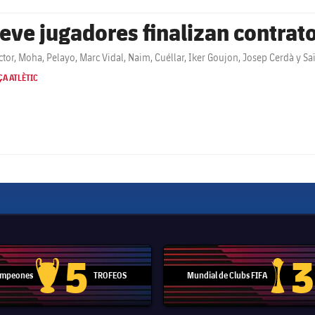
eve jugadores finalizan contrato 
ctor, Moha, Pelayo, Marc Vidal, Naim, Cuéllar, Iker Goujon, Josep Cerdà y S
A ATLÈTIC
5
3
Campeones
TROFEOS
Mundial de Clubs FIFA
Trofeo de la Liga de Campeones
Trofeo del