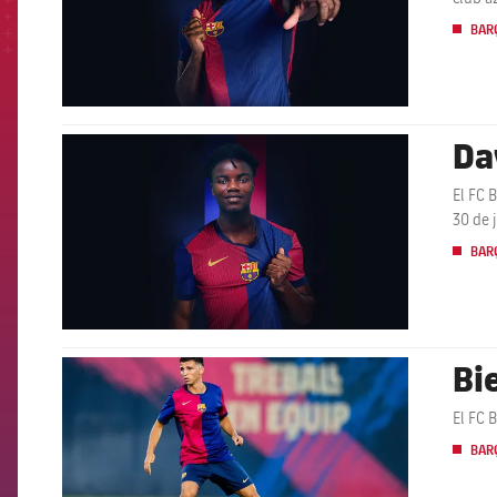
BARÇ
Da
FCB Barcelona badge
El FC 
30 de 
BARÇ
Bi
FCB Barcelona badge
El FC 
BARÇ