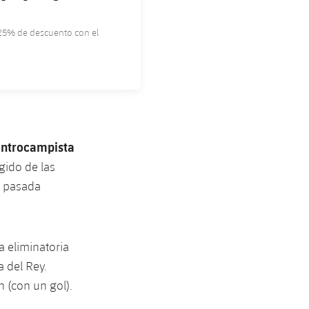
 25% de descuento con el
 Sant Andreu
ntrocampista
gido de las
la pasada
a eliminatoria
 del Rey.
n (con un gol).