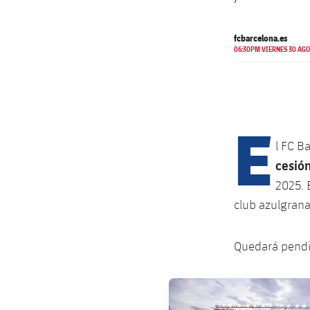
fcbarcelona.es
06:30PM VIERNES 30 AGO
E
l FC B
cesió
2025. 
club azulgrana.
Quedará pendie
FC Barcelona club badge