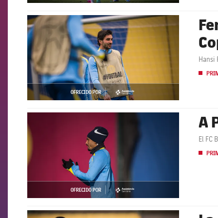
Fe
FCB Barcelona badge
Co
Hansi 
PRI
OFRECIDO POR
asistencia
A 
FCB Barcelona badge
El FC 
PRI
OFRECIDO POR
asistencia
FCB Barcelona badge