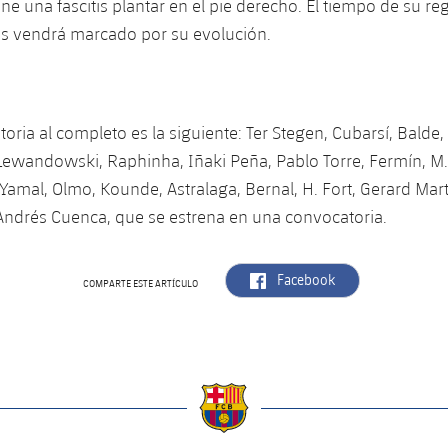
ene una fascitis plantar en el pie derecho. El tiempo de su re
s vendrá marcado por su evolución.
toria al completo es la siguiente: Ter Stegen, Cubarsí, Balde, 
 Lewandowski, Raphinha, Iñaki Peña, Pablo Torre, Fermín, M
Yamal, Olmo, Kounde, Astralaga, Bernal, H. Fort, Gerard Martí
ndrés Cuenca, que se estrena en una convocatoria.
label.aria.facebook
Facebook
COMPARTE ESTE ARTÍCULO
a