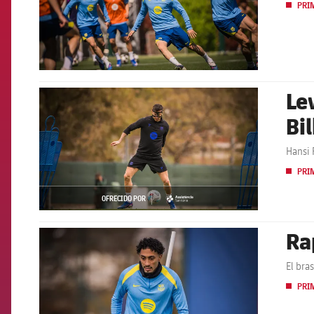
PRI
Le
FCB Barcelona badge
Bi
Hansi 
PRI
OFRECIDO POR
asistencia
Ra
FCB Barcelona badge
El bras
PRI