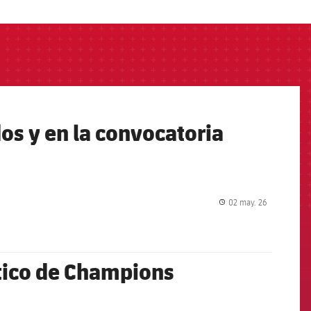
os y en la convocatoria
02 may. 26
label.share.
ético de Champions