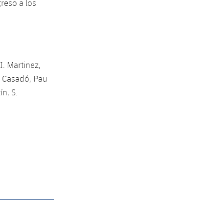
greso a los
I. Martinez,
. Casadó, Pau
n, S.