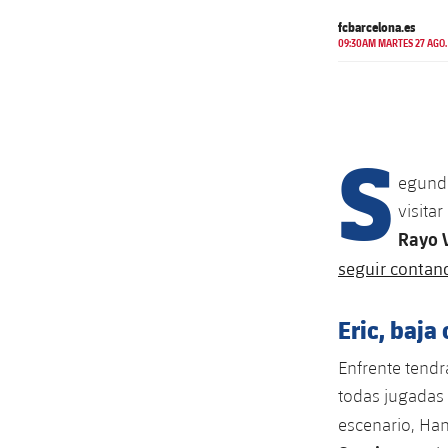
fcbarcelona.es
09:30AM MARTES 27 AGO.
S
egundo
visita
Rayo 
seguir contand
Eric, baja
Enfrente tend
todas jugadas 
escenario, Hans