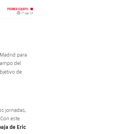
PRIMER EQUIPO
Fecha de publicación
27 ago 24
 Madrid para
 campo del
objetivo de
s jornadas,
 Con este
aja de Eric