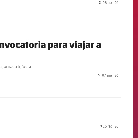
08 abr. 26
label.share.
vocatoria para viajar a
a jornada liguera
07 mar. 26
label.share.
16 feb. 26
label.share.