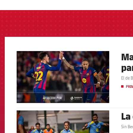
Ma
FCB Barcelona badge
pa
El de 
PRI
OFRECIDO POR
asistencia
La
FCB Barcelona badge
Sin Be