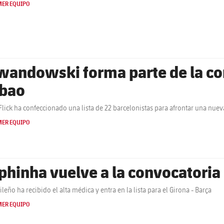
MER EQUIPO
wandowski forma parte de la con
lbao
Flick ha confeccionado una lista de 22 barcelonistas para afrontar una nuev
MER EQUIPO
phinha vuelve a la convocatoria
ileño ha recibido el alta médica y entra en la lista para el Girona - Barça
MER EQUIPO