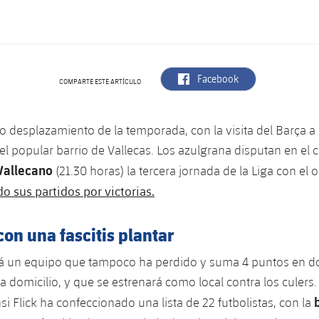
label.aria.facebook
Facebook
COMPARTE ESTE ARTÍCULO
 desplazamiento de la temporada, con la visita del Barça a
r el popular barrio de Vallecas. Los azulgrana disputan en el
Vallecano
(21.30 horas) la tercera jornada de la Liga con el 
o sus partidos por victorias.
 con una fascitis plantar
rá un equipo que tampoco ha perdido y suma 4 puntos en do
a domicilio, y que se estrenará como local contra los culers.
b
i Flick ha confeccionado una lista de 22 futbolistas, con la