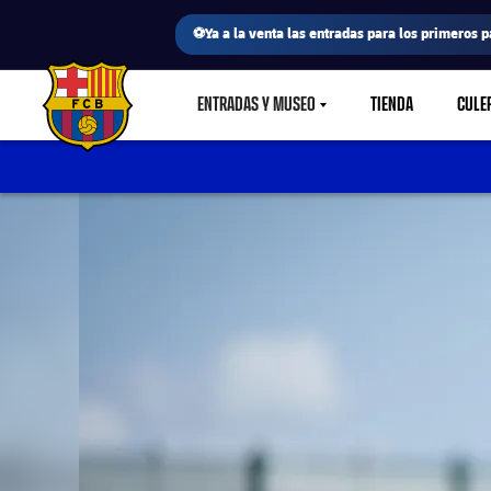
⚽Ya a la venta las entradas para los primeros p
ENTRADAS Y MUSEO
TIENDA
CULE
LABEL.SHARE.CARETDOWN
FC Barcelona club badge