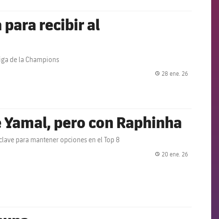
para recibir al
 Liga de la Champions
28 ene. 26
label.share.
e Yamal, pero con Raphinha
 clave para mantener opciones en el Top 8
20 ene. 26
label.share.