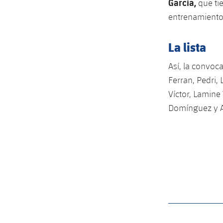
Garcia,
que ti
entrenamiento
La lista
Así, la convoca
Ferran, Pedri,
Víctor, Lamine 
Domínguez y A
label.aria.barcelon