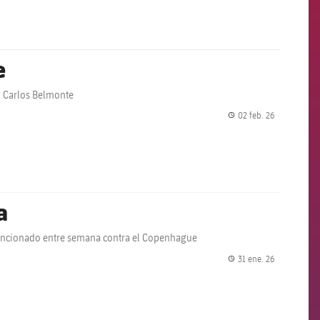
e
el Carlos Belmonte
02 feb. 26
label.share.
a
, sancionado entre semana contra el Copenhague
31 ene. 26
label.share.