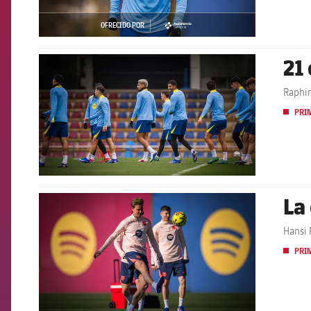
OFRECIDO POR
asistencia
21
FCB Barcelona badge
Raphin
PRI
La
FCB Barcelona badge
Hansi 
PRI