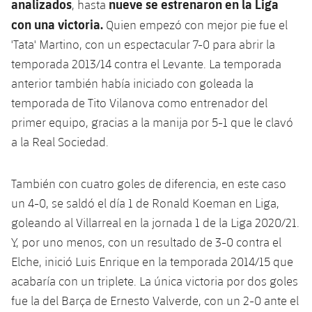
analizados
nueve se estrenaron en la Liga
, hasta
Jugadores
Noticias
Apúntate a las amateurs
con una victoria.
Quien empezó con mejor pie fue el
plusicon
más
'Tata' Martino, con un espectacular 7-0 para abrir la
Calendario
Voleibol masculino
Apúntate a las amateurs
temporada 2013/14 contra el Levante. La temporada
PLUSICON
MÁS
anterior también había iniciado con goleada la
Resultados
Voleibol femenino
Carnet de las Secciones Amateurs
League of Legends
temporada de Tito Vilanova como entrenador del
Clasificaciones
primer equipo, gracias a la manija por 5-1 que le clavó
VALORANT Rising
a la Real Sociedad.
Fotos
VALORANT Game Changers
También con cuatro goles de diferencia, en este caso
eFootball
un 4-0, se saldó el día 1 de Ronald Koeman en Liga,
goleando al Villarreal en la jornada 1 de la Liga 2020/21.
Y, por uno menos, con un resultado de 3-0 contra el
Elche, inició Luis Enrique en la temporada 2014/15 que
acabaría con un triplete. La única victoria por dos goles
fue la del Barça de Ernesto Valverde, con un 2-0 ante el