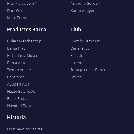
Frenkie de Jong
Anthony Gordon
Dani Olmo
Karim Adeyemi
Marc Bernal
Productos Barça
Club
Culers Membership
Spotify Camp Nou
Barça Play
Canal ético
Entradas y Museo
Escudo
Barça App
Himno
Tienda online
Trabaja en las Barça
Centro de
Stores
Ayuda/FAQs
Hazte Beta Tester
Black Friday
Navidad Barça
Historia
Un nuevo horizonte