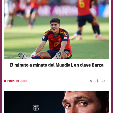
FCB Barcelona badge
El minuto a minuto del Mundial, en clave Barça
19 jul. 26
PRIMER EQUIPO
label.
FCB Barcelona badge