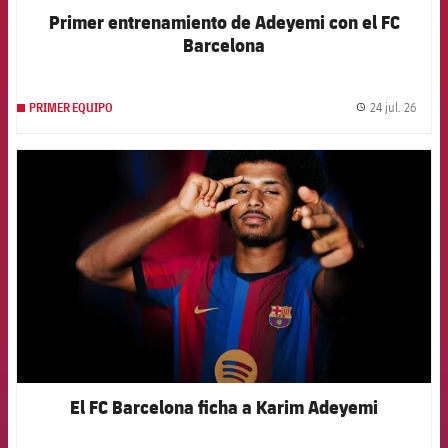
Primer entrenamiento de Adeyemi con el FC
Barcelona
24 jul. 26
PRIMER EQUIPO
label.
FCB Barcelona badge
El FC Barcelona ficha a Karim Adeyemi