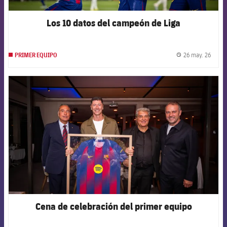
Los 10 datos del campeón de Liga
26 may. 26
PRIMER EQUIPO
label.
FCB Barcelona badge
Cena de celebración del primer equipo