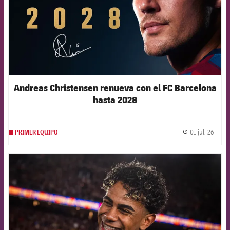
Andreas Christensen renueva con el FC Barcelona
hasta 2028
01 jul. 26
PRIMER EQUIPO
label.
FCB Barcelona badge