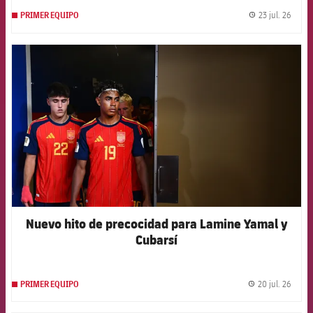
23 jul. 26
PRIMER EQUIPO
label.
FCB Barcelona badge
Nuevo hito de precocidad para Lamine Yamal y
Cubarsí
20 jul. 26
PRIMER EQUIPO
label.