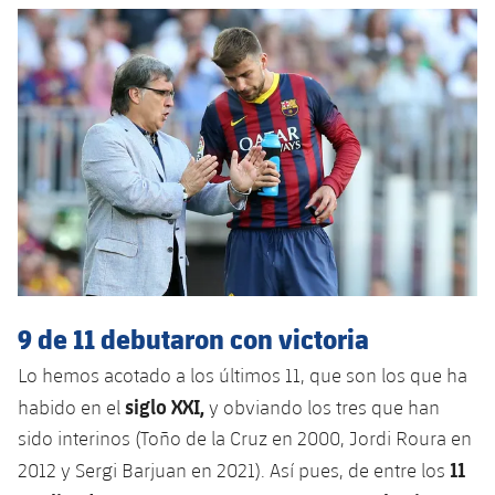
Jugadores
Clasificaciones
Juvenil
Noticias
Atletismo
plusicon
más
Fotos
Infantil
Actualidad
Baloncesto en silla de ruedas
plusicon
más
Historia
Alevín
Masculino
Actualidad
Hockey sobre hielo
plusicon
más
Palmarés
Femenino
Jugadores
Actualidad
Hockey hierba
plusicon
más
Agenda
Calendario
Jugadores
Noticias
Patinaje artístico
plusicon
más
Resultados
Calendario
9 de 11 debutaron con victoria
Hockey Hierba Masculino
Escuela de Patinaje
Actualidad
Lo hemos acotado a los últimos 11, que son los que ha
Clasificaciones
Resultados
Hockey Hierba Femenino
Plantilla
Rugby
siglo XXI,
habido en el
y obviando los tres que han
plusicon
más
sido interinos (Toño de la Cruz en 2000, Jordi Roura en
Clasificaciones
Agenda
Actualidad
Voleibol
11
2012 y Sergi Barjuan en 2021). Así pues, de entre los
plusicon
más