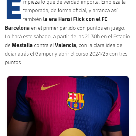
E
Calendario
mpieza lo que de verdad importa. Empieza la
Campus Verano
Base
temporada, de forma oficial, y arranca así
SUB13
SUB13 B
Entradas
Barça Atlètic
la era Hansi Flick con el FC
también
plusicon
más
PLUSICON
MÁS
Barcelona
SUB12
en el primer partido con puntos en juego.
SUB12 C
Gameday Shows
Junior
Primer Equipo
Instalaciones
Lo hará este sábado, a partir de las 21.30h en el Estadio
plusicon
más
SUB11 A
SUB11 C
Mestalla
Valencia
de
contra el
, con la clara idea de
Resultados
Cadete A
Actualidad
Barça Atlètic
Spotify Camp Nou
dejar atrás el Gamper y abrir el curso 2024/25 con tres
plusicon
más
SUB11 B
Clasificación
puntos.
Cadete B
Calendario
Actualidad
Palau Blaugrana
Base
plusicon
más
SUB10 A
Jugadores
Infantil A
FC Barcelona club badge
Entradas
Calendario
Estadi Johan Cruyff
Actualidad
SUB10 B
PLUSICON
MÁS
Fotos
Infantil B
Resultados
Resultados
Juvenil
Barça Cafe
Primer equipo
SUB9 A
plusicon
más
plusicon
más
Historia
Mini
Clasificaciones
Clasificaciones
Cadete A
Ciutat Esportiva
Actualidad
SUB9 B
Barça Atlètic
plusicon
más
Servicios
Palmarés
plusicon
más
Jugadores
Jugadores
Cadete B
Calendario
SUB8 A
La Masia
Actualidad
Base