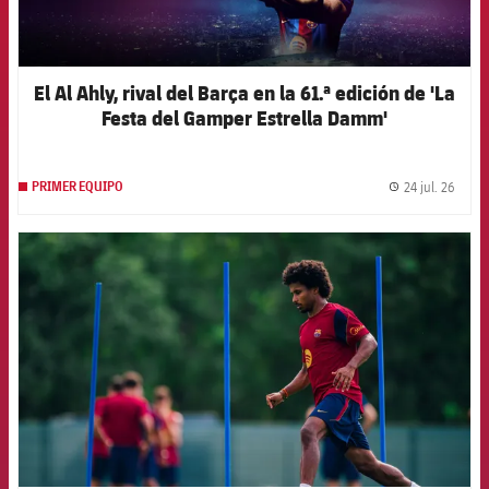
El Al Ahly, rival del Barça en la 61.ª edición de 'La
Festa del Gamper Estrella Damm'
24 jul. 26
PRIMER EQUIPO
label.
FCB Barcelona badge