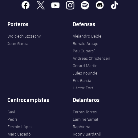
facebook
x
youtube
instagram
spotify
discord
tiktok
Porteros
Defensas
Wojciech Szczęsny
Alejandro Balde
Joan Garcia
Ronald Araujo
Pau Cubarsí
Andreas Christensen
Gerard Martín
Jules Kounde
Eric García
Héctor Fort
Centrocampistas
Delanteros
Gavi
Ferran Torres
Pedri
Lamine Yamal
Fermín López
Raphinha
Marc Casadó
Roony Bardghji