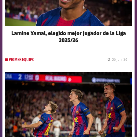
Lamine Yamal, elegido mejor jugador de la Liga
2025/26
05 jun. 26
PRIMER EQUIPO
label.
FCB Barcelona badge