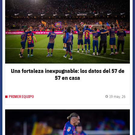
Una fortaleza inexpugnable: los datos del 57 de
57 en casa
19 may. 26
PRIMER EQUIPO
label.
FCB Barcelona badge