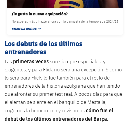
plusicon
más
Servicios Médicos
Acreditaciones
Fotos
Fotos
Infantil A
Entradas
SUB8 B
Calendario
¿Te gusta la nueva equipación?
Campus Verano
Actualidad
Accesibilidad
Historia
Instalaciones
No esperes más y hazte ahora con la camiseta de la temporada 2024/25
Infantil B
Resultados
Resultados
COMPRA AHORA
Juvenil
FECHA DE PUBLICACIÓN
PLUSICON
MÁS
Palmarés
Clasificaciones
Los debuts de los últimos
Jugadores
Cadete
Primer equipo
plusicon
más
entrenadores
Jugadors
Clasificaciones
Infantil
primeras veces
Actualidad
Las
son siempre especiales, y
Barça Atlètic
plusicon
más
exigentes, y para Flick no será una excepción. Y como
Fotos
Alevín
Calendario
Actualidad
lo será para Flick, lo fue también para el resto de
Base
plusicon
más
Palmarés
entrenadores de la historia azulgrana que han tenido
Entradas
Calendario
Campus Verano
Actualidad
que afrontar su primer test real. A pocos días para que
Historia
el alemán se siente en el banquillo de Mestalla,
Resultados
Resultados
Barça C
cómo fue el
cogemos la hemeroteca y revisamos
PLUSICON
MÁS
debut de los últimos entrenadores del Barça.
Clasificaciones
Jugadores
Junior
Información general
plusicon
más