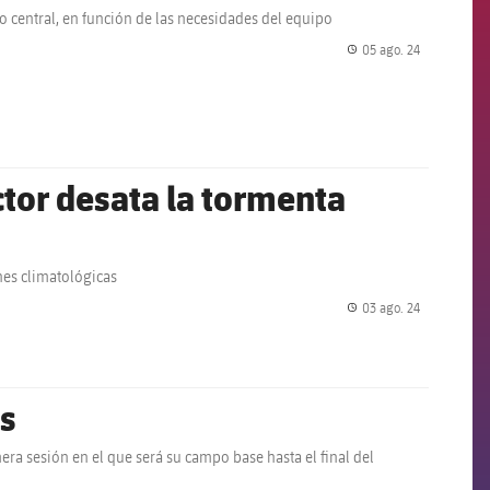
o central, en función de las necesidades del equipo
05 ago. 24
label.share.
ctor desata la tormenta
nes climatológicas
03 ago. 24
label.share.
s
ra sesión en el que será su campo base hasta el final del