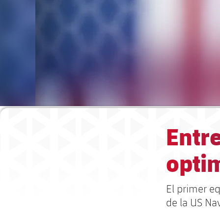
Entr
opti
El primer e
de la US Na