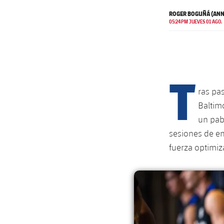
ROGER BOGUÑÁ (ANN
05:24PM JUEVES 01 AGO.
T
ras pa
Baltim
un pab
sesiones de en
fuerza optimiz