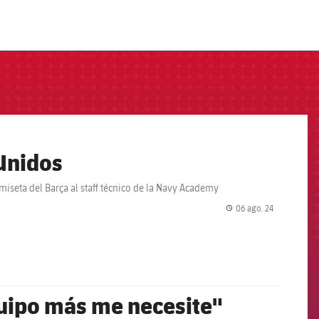
Unidos
amiseta del Barça al staff técnico de la Navy Academy
06 ago. 24
label.share.
quipo más me necesite"