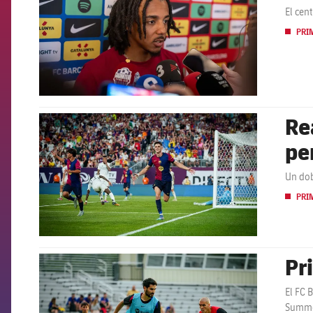
El cen
PRI
Re
FCB Barcelona badge
pe
Un dob
PRI
Pr
FCB Barcelona badge
El FC 
Summe