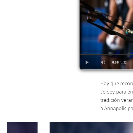
Hay que record
Jersey para en
tradición vera
a Annapolis pa
Anterior
label.aria.chevronleft