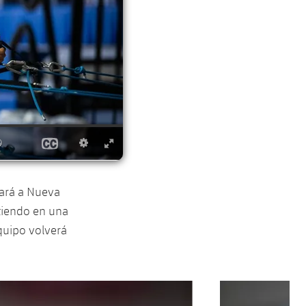
jará a Nueva
rtiendo en una
equipo volverá
Siguiente
label.aria.chevron