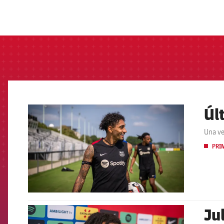
label.aria.barcelon
Úl
FCB Barcelona badge
Una ve
PRI
Ju
FCB Barcelona badge