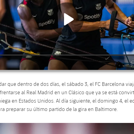
ar que dentro de dos días, el sábado 3, el FC Barcelona via
frentarse al Real Madrid en un Clásico que ya se está convi
niega en Estados Unidos. Al día siguiente, el domingo 4, el 
ra preparar su último partido de la gira en Baltimore.