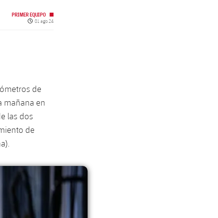
PRIMER EQUIPO
Fecha de publicación
01 ago 24
ilómetros de
 la mañana en
e las dos
amiento de
a).