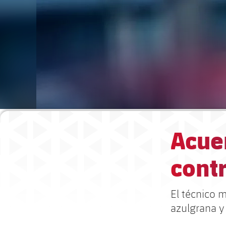
Acue
cont
El técnico m
azulgrana y