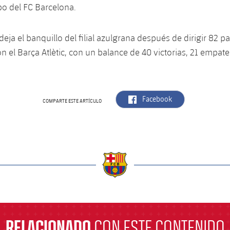
po del FC Barcelona.
eja el banquillo del filial azulgrana después de dirigir 82 p
 el Barça Atlètic, con un balance de 40 victorias, 21 empate
label.aria.facebook
Facebook
COMPARTE ESTE ARTÍCULO
a
RELACIONADO
CON ESTE CONTENIDO