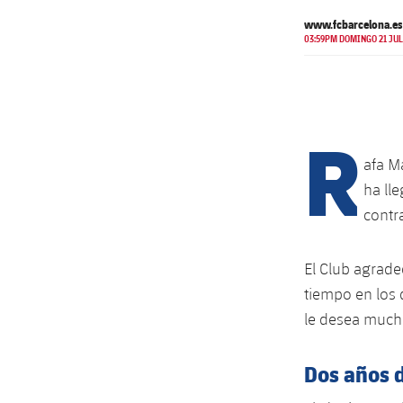
www.fcbarcelona.es
03:59PM DOMINGO 21 JUL
R
afa M
ha ll
contr
El Club agrade
tiempo en los 
le desea mucha
Dos años 