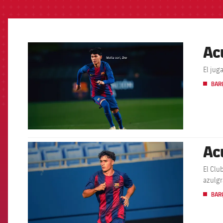
Ac
FCB Barcelona badge
El jug
BARÇ
Ac
FCB Barcelona badge
El Clu
azulg
BARÇ