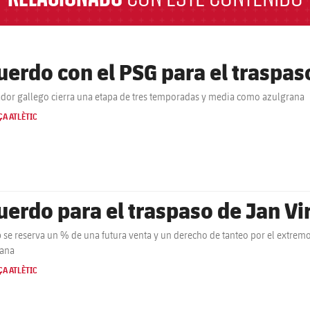
uerdo con el PSG para el traspas
ador gallego cierra una etapa de tres temporadas y media como azulgrana
A ATLÈTIC
uerdo para el traspaso de Jan Vir
b se reserva un % de una futura venta y un derecho de tanteo por el extrem
rana
A ATLÈTIC