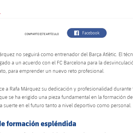
.
label.aria.facebook
Facebook
COMPARTE ESTE ARTÍCULO
árquez no seguirá como entrenador del Barça Atlètic. El té
egado a un acuerdo con el FC Barcelona para la desvinculaci
ato, para emprender un nuevo reto profesional.
ce a Rafa Márquez su dedicación y profesionalidad durante 
que se ha erigido una pieza fundamental en la formación de
 suerte en el futuro tanto a nivel deportivo como personal.
de formación espléndida