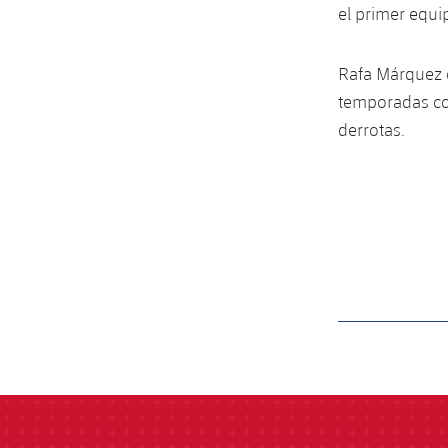
el primer equi
Rafa Márquez d
temporadas con
derrotas.
label.aria.barcelon