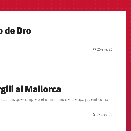
o de Dro
26 ene. 26
label.share.
gili al Mallorca
o catalán, que completó el último año de la etapa juvenil como
28 ago. 25
label.share.