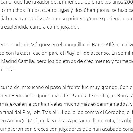
icano, que fue jugador del primer equipo entre los años 200
ros muchos títulos, cuatro Ligas y dos Champions, se hizo c
filial en verano del 2022. Era su primera gran experiencia c
a espléndida carrera como jugador.
temporada de Márquez en el banquillo, el Barça Atlètic reali
ó con la clasificación para el Play-off de ascenso. En semifi
 Madrid Castilla, pero los objetivos de crecimiento y formac
n nota.
curso del mexicano el paso al frente fue muy grande. Con 
imera Federación (poco más de 19 años de media), el Barça At
orma excelente contra rivales mucho más experimentados, y
 final del Play-off. Tras el 1-1 de la ida contra el Córdoba, el 
o Arcángel (2-1), en la vuelta. A pesar de la derrota, los obj
cumplieron con creces con jugadores que han acabado con