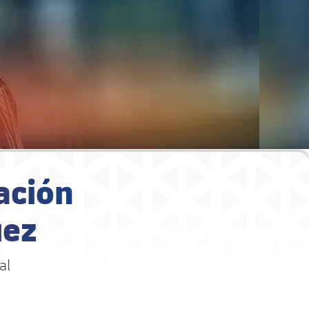
ación
uez
al