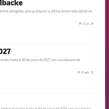
 Mbacke
central senegalés, que ya disputó la última temporada cedido en
22 jul. 24
label.share.
2027
ntrato hasta el 30 de junio de 2027 con una cláusula de
29 ago. 23
label.share.
l central marroquí hasta el 30 de junio de 2024, con una opción