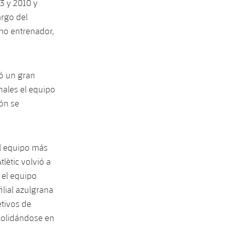
3 y 2010 y
argo del
omo entrenador,
zó un gran
nales el equipo
ión se
el equipo más
lètic volvió a
 el equipo
filial azulgrana
etivos de
solidándose en