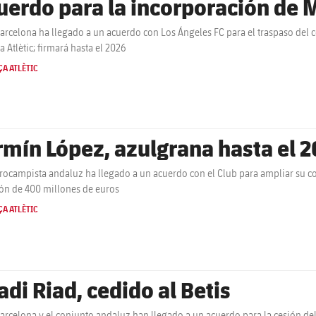
uerdo para la incorporación de
Barcelona ha llegado a un acuerdo con Los Ángeles FC para el traspaso del 
a Atlètic; firmará hasta el 2026
A ATLÈTIC
rmín López, azulgrana hasta el 
trocampista andaluz ha llegado a un acuerdo con el Club para ampliar su co
ión de 400 millones de euros
A ATLÈTIC
adi Riad, cedido al Betis
Barcelona y el conjunto andaluz han llegado a un acuerdo para la cesión de