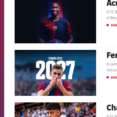
Ac
FCB Barcelona badge
El FC 
el Barç
BARÇ
Fe
FCB Barcelona badge
El cen
rescis
BARÇ
Ch
FCB Barcelona badge
El FC 