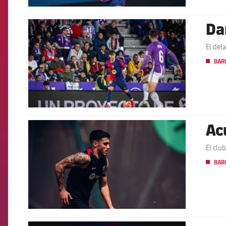
Da
FCB Barcelona badge
El del
BARÇ
Ac
FCB Barcelona badge
El clu
BARÇ