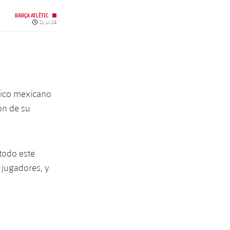
BARÇA ATLÈTIC
Fecha de publicación
21 jul 24
cnico mexicano
ón de su
todo este
 jugadores, y