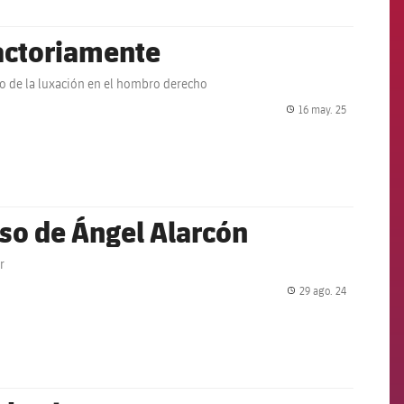
factoriamente
ayo de la luxación en el hombro derecho
16 may. 25
label.share.
aso de Ángel Alarcón
r
29 ago. 24
label.share.