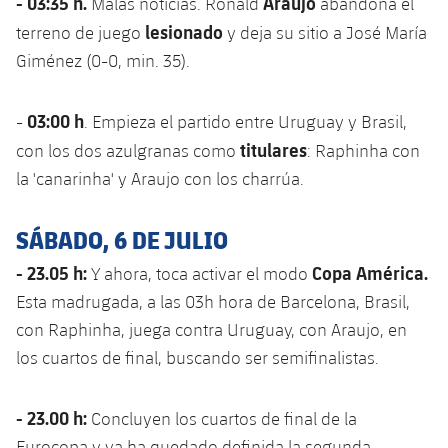
- 03:35 h.
Araujo
Malas noticias. Ronald
abandona el
lesionado
terreno de juego
y deja su sitio a José María
Giménez (0-0, min. 35).
03:00 h
-
. Empieza el partido entre Uruguay y Brasil,
titulares
con los dos azulgranas como
: Raphinha con
la 'canarinha' y Araujo con los charrúa.
SÁBADO, 6 DE JULIO
- 23.05 h:
Copa América.
Y ahora, toca activar el modo
Esta madrugada, a las 03h hora de Barcelona, ​​Brasil,
con Raphinha, juega contra Uruguay, con Araujo, en
los cuartos de final, buscando ser semifinalistas.
- 23.00 h:
Concluyen los cuartos de final de la
Eurocopa y ya ha quedado definida la segunda