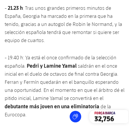
21.23 h
-
: Tras unos grandes primeros minutos de
España, Georgia ha marcado en la primera que ha
tenido, gracias a un autogol de Robin le Normand, y la
selección española tendrá que remontar si quiere ser
equipo de cuartos.
- 19.40 h: Ya está el once confirmado de la selección
Pedri y Lamine Yamal
española.
saldrán en el once
inicial en el duelo de octavos de final contra Georgia.
Ferran y Fermín quedarán en el banquillo esperando
una oportunidad. En el momento en que el árbitro dé el
pitido inicial, Lamine Yamal se convertirá en el
debutante más joven en una eliminatoria
de la
FORÇA BARÇA
Eurocopa.
32,756
label.aria.fire
Força Barça
label.aria.forcabarca