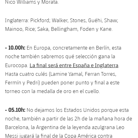
Nico Williams y Morata.
Jugadores
Noticias
Apúntate a las amateurs
plusicon
más
Inglaterra: Pickford; Walker, Stones, Guéhi, Shaw;
Calendario
Voleibol masculino
Apúntate a las amateurs
Mainoo, Rice; Saka, Bellingham, Foden y Kane.
PLUSICON
MÁS
Resultados
Voleibol femenino
Carnet de las Secciones Amateurs
League of Legends
- 10.00h:
En Europa, concretamente en Berlín, esta
Clasificaciones
noche también sabremos qué selección gana la
VALORANT Rising
La final será entre España e Inglaterra
Eurocopa.
.
Fotos
VALORANT Game Changers
Hasta cuatro culés (Lamine Yamal, Ferran Torres,
Fermín y Pedri) pueden poner punto y final a este
eFootball
torneo con la medalla de oro en el cuello.
- 05.10h:
No dejamos los Estados Unidos porque esta
noche, también a partir de las 2h de la mañana hora de
Barcelona, la Argentina de la leyenda azulgrana Leo
Messi jugará la final de la Copa América contra