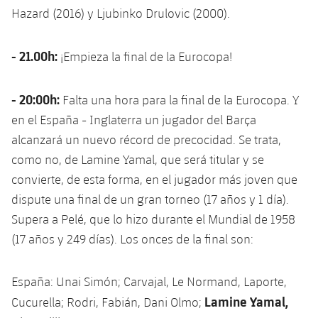
Jugadores
Clasificaciones
Hazard (2016) y Ljubinko Drulovic (2000).
Juvenil
Noticias
Atletismo
plusicon
más
Fotos
Infantil
- 21.00h:
¡Empieza la final de la Eurocopa!
Actualidad
Baloncesto en silla de ruedas
plusicon
más
Historia
Alevín
Masculino
- 20:00h:
Falta una hora para la final de la Eurocopa. Y
Actualidad
Hockey sobre hielo
plusicon
más
Palmarés
en el España - Inglaterra un jugador del Barça
Femenino
Jugadores
alcanzará un nuevo récord de precocidad. Se trata,
Actualidad
Hockey hierba
plusicon
más
como no, de Lamine Yamal, que será titular y se
Agenda
Calendario
Jugadores
convierte, de esta forma, en el jugador más joven que
Noticias
Patinaje artístico
plusicon
más
dispute una final de un gran torneo (17 años y 1 día).
Resultados
Calendario
Hockey Hierba Masculino
Supera a Pelé, que lo hizo durante el Mundial de 1958
Escuela de Patinaje
Actualidad
(17 años y 249 días). Los onces de la final son:
Clasificaciones
Resultados
Hockey Hierba Femenino
Plantilla
Rugby
plusicon
más
España: Unai Simón; Carvajal, Le Normand, Laporte,
Clasificaciones
Agenda
Actualidad
Voleibol
Lamine Yamal,
Cucurella; Rodri, Fabián, Dani Olmo;
plusicon
más