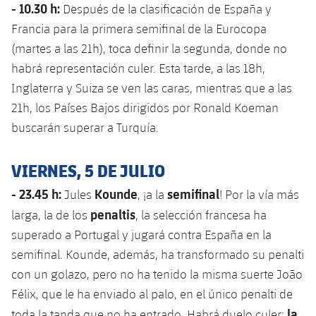
- 10.30 h:
Después de la clasificación de España y
Francia para la primera semifinal de la Eurocopa
(martes a las 21h), toca definir la segunda, donde no
habrá representación culer. Esta tarde, a las 18h,
Inglaterra y Suiza se ven las caras, mientras que a las
21h, los Países Bajos dirigidos por Ronald Koeman
buscarán superar a Turquía.
VIERNES, 5 DE JULIO
- 23.45 h:
Kounde
semifinal
Jules
, ¡a la
! Por la vía más
penaltis
larga, la de los
, la selección francesa ha
superado a Portugal y jugará contra España en la
semifinal. Kounde, además, ha transformado su penalti
con un golazo, pero no ha tenido la misma suerte João
Félix, que le ha enviado al palo, en el único penalti de
la
toda la tanda que no ha entrado. Habrá duelo culer: