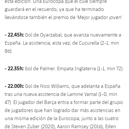
esta edición. Una Eurocopa que el culé siempre
plusicon
más
Servicios Médicos
Acreditaciones
Fotos
Fotos
guardará en el recuerdo, ya que ha terminado
Infantil A
Entradas
SUB8 B
Calendario
Campus Verano
Actualidad
llevándose también el premio de 'Mejor jugador joven'.
Accesibilidad
Historia
Instalaciones
Infantil B
Resultados
Resultados
Juvenil
- 22.45h:
PLUSICON
MÁS
Palmarés
Gol de Oyarzabal, que avanza nuevamente a
Clasificaciones
Jugadores
España. La asistencia, esta vez, de Cucurella (2-1, min
Cadete
Primer equipo
plusicon
más
86).
Jugadors
Clasificaciones
Infantil
Actualidad
Barça Atlètic
plusicon
más
- 22.35h:
Gol de Palmer. Empata Inglaterra (1-1, min 72).
Fotos
Alevín
Calendario
Actualidad
Base
plusicon
más
Palmarés
- 22.00h:
Gol de Nico Williams, que adelanta a España
Entradas
Calendario
Campus Verano
Actualidad
tras una nueva asistencia de Lamine Yamal (1-0, min
Historia
47). El jugador del Barça entra a formar parte del grupo
Resultados
Resultados
Barça C
de jugadores que han logrado dar más asistencias en
PLUSICON
MÁS
Clasificaciones
una misma edición de la Eurocopa, junto a las cuatro
Jugadores
Junior
Información general
plusicon
más
de Steven Zuber (2020), Aaron Ramsey (2016), Eden