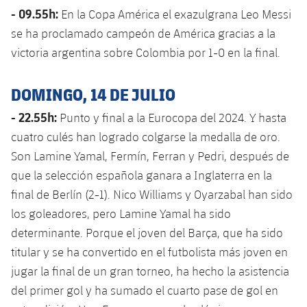
Calendario
Campus Verano
Base
- 09.55h:
En la Copa América el exazulgrana Leo Messi
SUB13
SUB13 B
se ha proclamado campeón de América gracias a la
Entradas
Barça Atlètic
plusicon
más
victoria argentina sobre Colombia por 1-0 en la final.
PLUSICON
MÁS
SUB12
SUB12 C
Gameday Shows
Junior
Primer Equipo
Instalaciones
plusicon
más
DOMINGO, 14 DE JULIO
SUB11 A
SUB11 C
Resultados
Cadete A
Actualidad
- 22.55h:
Barça Atlètic
Punto y final a la Eurocopa del 2024. Y hasta
Spotify Camp Nou
plusicon
más
SUB11 B
cuatro culés han logrado colgarse la medalla de oro.
Clasificación
Cadete B
Calendario
Actualidad
Palau Blaugrana
Base
Son Lamine Yamal, Fermín, Ferran y Pedri, después de
plusicon
más
SUB10 A
Jugadores
que la selección española ganara a Inglaterra en la
Infantil A
Entradas
Calendario
Estadi Johan Cruyff
Actualidad
final de Berlín (2-1). Nico Williams y Oyarzabal han sido
SUB10 B
PLUSICON
MÁS
Fotos
Infantil B
los goleadores, pero Lamine Yamal ha sido
Resultados
Resultados
Juvenil
Barça Cafe
Primer equipo
determinante. Porque el joven del Barça, que ha sido
SUB9 A
plusicon
más
plusicon
más
Historia
Mini
titular y se ha convertido en el futbolista más joven en
Clasificaciones
Clasificaciones
Cadete A
Ciutat Esportiva
Actualidad
SUB9 B
Barça Atlètic
jugar la final de un gran torneo, ha hecho la asistencia
plusicon
más
Servicios
Palmarés
plusicon
más
Jugadores
del primer gol y ha sumado el cuarto pase de gol en
Jugadores
Cadete B
Calendario
SUB8 A
La Masia
Actualidad
Base