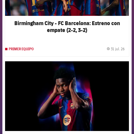
Birmingham City - FC Barcelona: Estreno con
empate (2-2, 3-2)
31 jul. 26
PRIMER EQUIPO
label.
FCB Barcelona badge