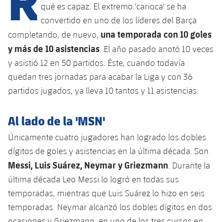
Calendario
Campus Verano
Base
qué es capaz. El extremo 'carioca' se ha
SUB13
convertido en uno de los líderes del Barça
SUB13 B
Entradas
Barça Atlètic
plusicon
más
una temporada con 10 goles
completando, de nuevo,
PLUSICON
MÁS
SUB12
SUB12 C
y más de 10 asistencias
. El año pasado anotó 10 veces
Gameday Shows
Junior
Primer Equipo
Instalaciones
plusicon
más
y asistió 12 en 50 partidos. Éste, cuando todavía
SUB11 A
SUB11 C
Resultados
quedan tres jornadas para acabar la Liga y con 36
Cadete A
Actualidad
Barça Atlètic
Spotify Camp Nou
plusicon
más
partidos jugados, ya lleva 10 tantos y 11 asistencias.
SUB11 B
Clasificación
Cadete B
Calendario
Actualidad
Palau Blaugrana
Base
plusicon
más
Al lado de la 'MSN'
SUB10 A
Jugadores
Infantil A
Entradas
Calendario
Únicamente cuatro jugadores han logrado los dobles
Estadi Johan Cruyff
Actualidad
SUB10 B
PLUSICON
MÁS
Fotos
dígitos de goles y asistencias en la última década. Son
Infantil B
Resultados
Resultados
Juvenil
Messi, Luis Suárez, Neymar y Griezmann
. Durante la
Barça Cafe
Primer equipo
SUB9 A
plusicon
más
plusicon
más
Historia
Mini
última década Leo Messi lo logró en todas sus
Clasificaciones
Clasificaciones
Cadete A
Ciutat Esportiva
Actualidad
temporadas, mientras que Luis Suárez lo hizo en seis
SUB9 B
Barça Atlètic
plusicon
más
Servicios
Palmarés
plusicon
más
temporadas. Neymar alcanzó los dobles dígitos en dos
Jugadores
Jugadores
Cadete B
Calendario
SUB8 A
La Masia
Actualidad
ocasiones y Griezmann, en uno de los tres cursos en
Base