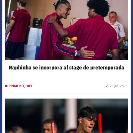
Raphinha se incorpora al stage de pretemporada
29 jul. 26
PRIMER EQUIPO
label.
FCB Barcelona badge