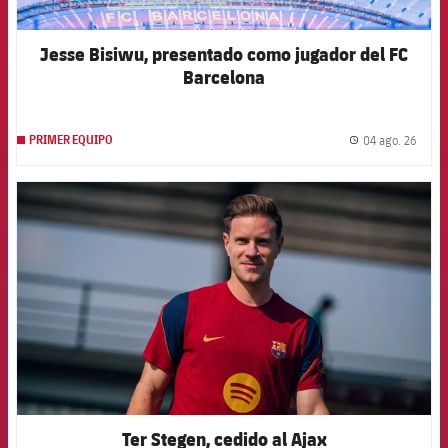
Jesse Bisiwu, presentado como jugador del FC
Barcelona
04 ago. 26
PRIMER EQUIPO
label.
FCB Barcelona badge
Ter Stegen, cedido al Ajax