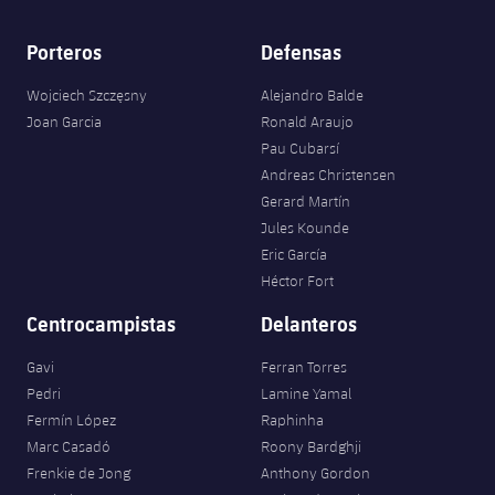
Porteros
Defensas
Wojciech Szczęsny
Alejandro Balde
Joan Garcia
Ronald Araujo
Pau Cubarsí
Andreas Christensen
Gerard Martín
Jules Kounde
Eric García
Héctor Fort
Centrocampistas
Delanteros
Gavi
Ferran Torres
Pedri
Lamine Yamal
Fermín López
Raphinha
Marc Casadó
Roony Bardghji
Frenkie de Jong
Anthony Gordon