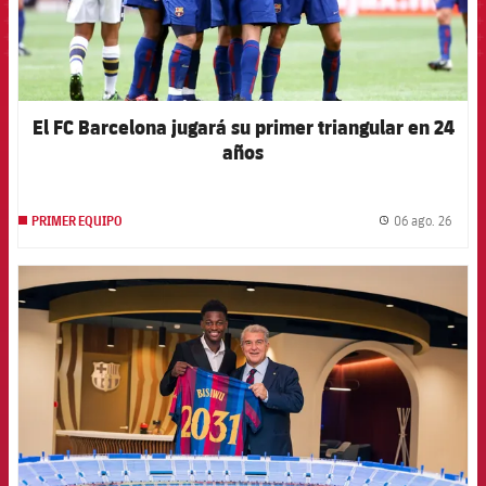
El FC Barcelona jugará su primer triangular en 24
años
06 ago. 26
PRIMER EQUIPO
label.
FCB Barcelona badge