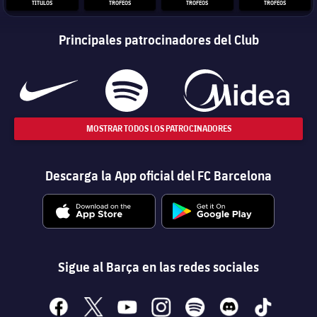
TÍTULOS
TROFEOS
TROFEOS
TROFEOS
Principales patrocinadores del Club
MOSTRAR TODOS LOS PATROCINADORES
Descarga la App oficial del FC Barcelona
Sigue al Barça en las redes sociales
facebook
x
youtube
instagram
spotify
discord
tiktok