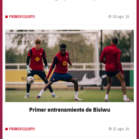
04 ago. 26
PRIMER EQUIPO
label.
FCB Barcelona badge
Primer entrenamiento de Bisiwu
01 ago. 26
PRIMER EQUIPO
label.