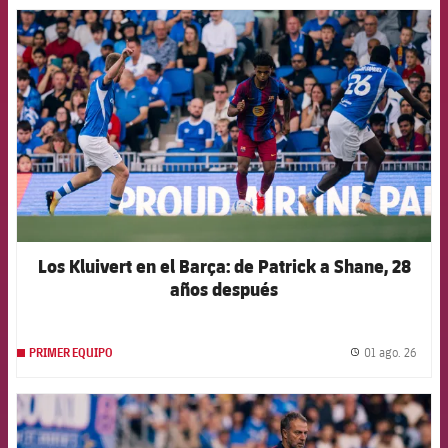
FCB Barcelona badge
Los Kluivert en el Barça: de Patrick a Shane, 28
años después
01 ago. 26
PRIMER EQUIPO
label.
FCB Barcelona badge