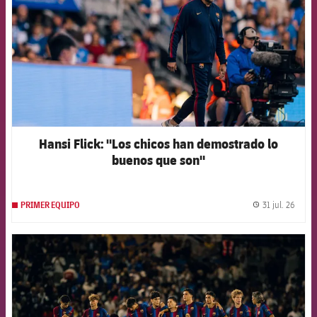
Hansi Flick: "Los chicos han demostrado lo
buenos que son"
31 jul. 26
PRIMER EQUIPO
label.
FCB Barcelona badge