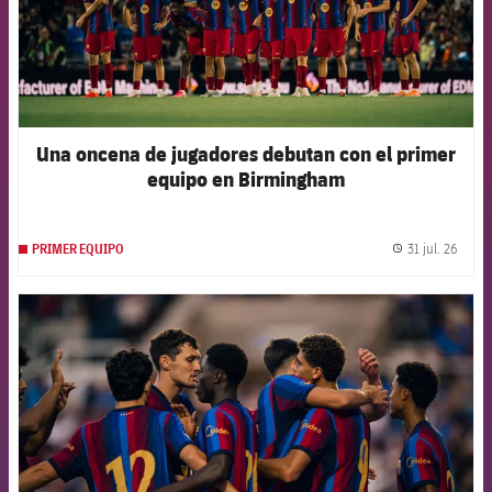
Una oncena de jugadores debutan con el primer
equipo en Birmingham
31 jul. 26
PRIMER EQUIPO
label.
FCB Barcelona badge