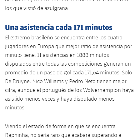
plusicon
más
Servicios Médicos
Acreditaciones
Fotos
los que vistió de azulgrana.
Fotos
Infantil A
Entradas
SUB8 B
Calendario
Campus Verano
Actualidad
Accesibilidad
Historia
Instalaciones
Una asistencia cada 171 minutos
Infantil B
Resultados
Resultados
Juvenil
PLUSICON
MÁS
El extremo brasileño se encuentra entre los cuatro
Palmarés
Clasificaciones
Jugadores
jugadores en Europa que mejor ratio de asistencia por
Cadete
Primer equipo
plusicon
más
minuto tiene. 11 asistencias en 1888 minutos
Jugadors
Clasificaciones
Infantil
disputados entre todas las competiciones generan un
Actualidad
Barça Atlètic
plusicon
más
promedio de un pase de gol cada 171,64 minutos. Solo
Fotos
Alevín
De Bruyne, Nico Williams y Pedro Neto tienen mejor
Calendario
Actualidad
Base
plusicon
más
cifra, aunque el portugués de los Wolverhampton haya
Palmarés
Entradas
asistido menos veces y haya disputado menos
Calendario
Campus Verano
Actualidad
Historia
minutos.
Resultados
Resultados
Barça C
PLUSICON
MÁS
Viendo el estado de forma en que se encuentra
Clasificaciones
Jugadores
Junior
Información general
Raphinha, no sería raro que acabara superando a
plusicon
más