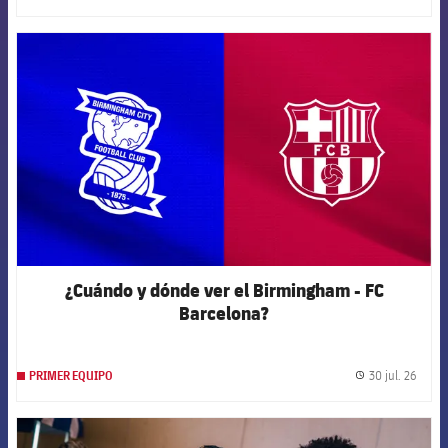
FCB Barcelona badge
¿Cuándo y dónde ver el Birmingham - FC
Barcelona?
30 jul. 26
PRIMER EQUIPO
label.
FCB Barcelona badge