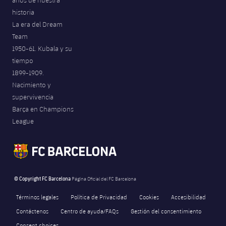
años de nuestra
historia
La era del Dream
Team
1950-61. Kubala y su
tiempo
1899-1909.
Nacimiento y
supervivencia
Barça en Champions
League
© Copyright FC Barcelona
Página Oficial del FC Barcelona
Términos legales
Política de Privacidad
Cookies
Accesibilidad
Contáctenos
Centro de ayuda/FAQs
Gestión del consentimiento
Consent choices