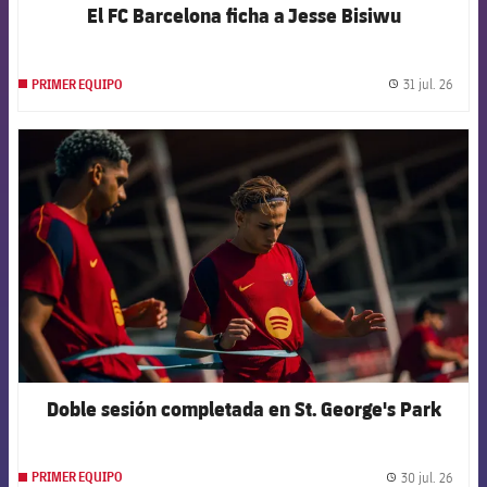
El FC Barcelona ficha a Jesse Bisiwu
31 jul. 26
PRIMER EQUIPO
label.
FCB Barcelona badge
Doble sesión completada en St. George's Park
30 jul. 26
PRIMER EQUIPO
label.