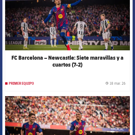
FC Barcelona – Newcastle: Siete maravillas y a
cuartos (7-2)
18 mar. 26
PRIMER EQUIPO
label.
FCB Barcelona badge