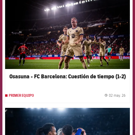
FCB Barcelona badge
Osasuna - FC Barcelona: Cuestión de tiempo (1-2)
02 may. 26
PRIMER EQUIPO
label.
FCB Barcelona badge