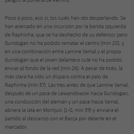
Jugadores
Clasificaciones
Juvenil
Noticias
Atletismo
plusicon
más
Poco a poco, eso sí, los culés han ido despertando. Se
Fotos
Infantil
han acercado en una incursión por la banda izquierda
Actualidad
Baloncesto en silla de ruedas
plusicon
más
Historia
de Raphinha, que se ha deshecho de su defensor pero
Alevín
Masculino
Gundogan no ha podido rematar el centro (min 20), y
Actualidad
Hockey sobre hielo
plusicon
más
Palmarés
en una combinación entre Lamine Yamal y el propio
Femenino
Jugadores
Gundogan que el joven delantero culé no ha podido
Actualidad
Hockey hierba
plusicon
más
enviar al fondo de la red (min 26). A pesar de todo, la
Agenda
Calendario
Jugadores
más clara ha sido un disparo contra el palo de
Noticias
Patinaje artístico
plusicon
más
Raphinha (min 37). Las tres antes de que Lamine Yamal,
Resultados
Calendario
Hockey Hierba Masculino
después de un pase de Lewandowski hacia Gundogan,
Escuela de Patinaje
Actualidad
una conducción del alemán y un pase hacia Yamal,
Clasificaciones
Resultados
Hockey Hierba Femenino
Plantilla
Rugby
abriera la lata en Montjuïc (1-0, min 39) y enviara el
plusicon
más
partido al descanso con el Barça por delante en el
Clasificaciones
Agenda
Actualidad
Voleibol
marcador.
plusicon
más