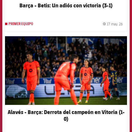
Barça - Betis: Un adiós con victoria (3-1)
17 may. 26
PRIMER EQUIPO
label.
FCB Barcelona badge
Alavés - Barça: Derrota del campeón en Vitoria (1-
0)