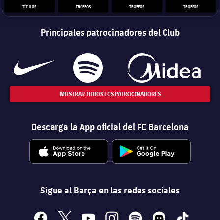
TÍTULOS
TROFEOS
TROFEOS
TROFEOS
Principales patrocinadores del Club
MOSTRAR TODOS LOS PATROCINADORES
Descarga la App oficial del FC Barcelona
Sigue al Barça en las redes sociales
facebook
x
youtube
instagram
spotify
discord
tiktok