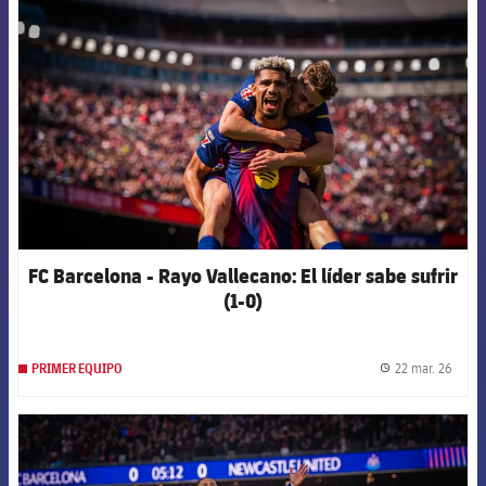
FCB Barcelona badge
FC Barcelona - Rayo Vallecano: El líder sabe sufrir
(1-0)
22 mar. 26
PRIMER EQUIPO
label.
FCB Barcelona badge