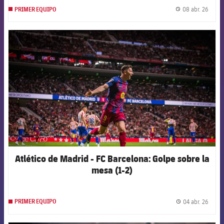
08 abr. 26
PRIMER EQUIPO
label.
FCB Barcelona badge
Atlético de Madrid - FC Barcelona: Golpe sobre la
mesa (1-2)
04 abr. 26
PRIMER EQUIPO
label.