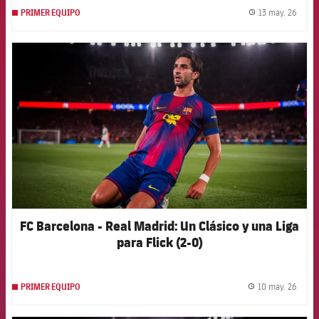
13 may. 26
PRIMER EQUIPO
label.
FCB Barcelona badge
FC Barcelona - Real Madrid: Un Clásico y una Liga
para Flick (2-0)
10 may. 26
PRIMER EQUIPO
label.