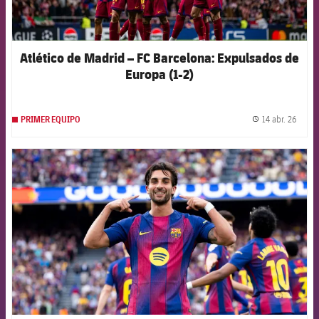
Atlético de Madrid – FC Barcelona: Expulsados de
Europa (1-2)
14 abr. 26
PRIMER EQUIPO
label.
FCB Barcelona badge