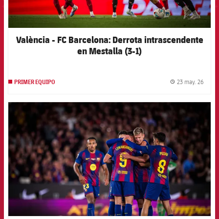
València - FC Barcelona: Derrota intrascendente
en Mestalla (3-1)
23 may. 26
PRIMER EQUIPO
label.
FCB Barcelona badge