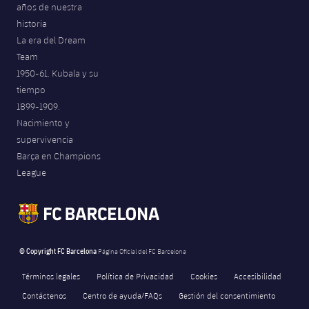
años de nuestra
historia
La era del Dream
Team
1950-61. Kubala y su
tiempo
1899-1909.
Nacimiento y
supervivencia
Barça en Champions
League
© Copyright FC Barcelona
Página Oficial del FC Barcelona
Términos legales
Política de Privacidad
Cookies
Accesibilidad
Contáctenos
Centro de ayuda/FAQs
Gestión del consentimiento