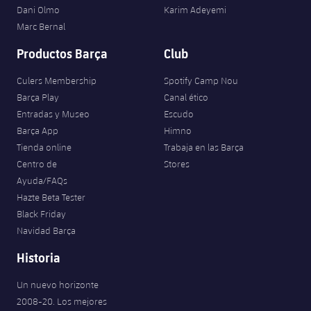
Dani Olmo
Karim Adeyemi
Marc Bernal
Productos Barça
Club
Culers Membership
Spotify Camp Nou
Barça Play
Canal ético
Entradas y Museo
Escudo
Barça App
Himno
Tienda online
Trabaja en las Barça
Centro de
Stores
Ayuda/FAQs
Hazte Beta Tester
Black Friday
Navidad Barça
Historia
Un nuevo horizonte
2008-20. Los mejores