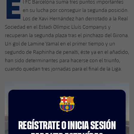
E
Calendario
l FC Barcelona suma tres puntos importantes
Campus Verano
Base
en su lucha por conseguir la segunda posición.
SUB13
SUB13 B
Entradas
Barça Atlètic
Los de Xavi Hernández han derrotado a la Real
plusicon
más
PLUSICON
MÁS
Sociedad en el Estadi Olímpic Lluís Companys y
SUB12
SUB12 C
Gameday Shows
Junior
Primer Equipo
recuperan la segunda plaza tras el pinchazo del Girona.
Instalaciones
plusicon
más
SUB11 A
Un gol de Lamine Yamal en el primer tiempo y un
SUB11 C
Resultados
Cadete A
Actualidad
Barça Atlètic
Spotify Camp Nou
segundo de Raphinha de penalti, éste ya en el añadido,
plusicon
más
SUB11 B
han sido determinantes para hacerse con el triunfo,
Clasificación
Cadete B
Calendario
Actualidad
Palau Blaugrana
Base
cuando quedan tres jornadas para el final de la Liga.
plusicon
más
SUB10 A
Jugadores
Infantil A
Entradas
Calendario
Estadi Johan Cruyff
Actualidad
SUB10 B
PLUSICON
MÁS
Fotos
Infantil B
Resultados
Resultados
Juvenil
Barça Cafe
Primer equipo
SUB9 A
plusicon
más
plusicon
más
Historia
FCB Barcelona badge
Mini
Clasificaciones
Clasificaciones
Cadete A
Ciutat Esportiva
Actualidad
SUB9 B
Barça Atlètic
plusicon
más
Servicios
Palmarés
REGÍSTRATE O INICIA SESIÓN
plusicon
más
Jugadores
Jugadores
Cadete B
Calendario
SUB8 A
La Masia
Actualidad
Base