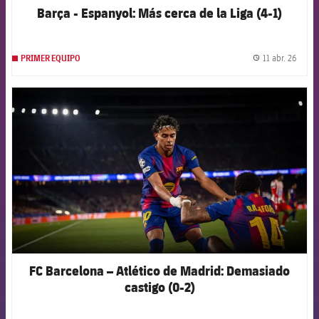
Barça - Espanyol: Más cerca de la Liga (4-1)
11 abr. 26
PRIMER EQUIPO
label.
FCB Barcelona badge
FC Barcelona – Atlético de Madrid: Demasiado
castigo (0-2)