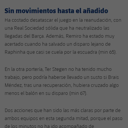
Jugadores
Noticias
Apúntate a las amateurs
Sin movimientos hasta el añadido
plusicon
más
Ha costado desatascar el juego en la reanudación, con
Calendario
Voleibol masculino
Apúntate a las amateurs
una Real Sociedad sólida que ha neutralizado las
PLUSICON
MÁS
Resultados
llegadas del Barça. Además, Remiro ha estado muy
Voleibol femenino
Carnet de las Secciones Amateurs
League of Legends
acertado cuando ha salvado un disparo lejano de
Clasificaciones
Raphinha que casi se cuela por la escuadra (min 65).
VALORANT Rising
Fotos
VALORANT Game Changers
En la otra portería, Ter Stegen no ha tenido mucho
trabajo, pero podría haberse llevado un susto si Brais
eFootball
Méndez, tras una recuperación, hubiera cruzado algo
menos el balón en su disparo (min 67).
Dos acciones que han sido las más claras por parte de
ambos equipos en esta segunda mitad, porque el paso
de los minutos no ha ido acompañado de