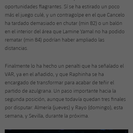
oportunidades flagrantes. Sí se ha estirado un poco
más el juego culé, y un contragolpe en el que Cancelo
ha tardado demasiado en chutar (min 82) o un balón
en el interior del área que Lamine Yamal no ha podido
rematar (min 84) podrían haber ampliado las
distancias.
Finalmente lo ha hecho un penalti que ha señalado el
VAR, ya en el añadido, y que Raphinha se ha
encargado de transformar para acabar de teñir el
partido de azulgrana. Un paso importante hacia la
segunda posición, aunque todavía quedan tres finales
por disputar: Almería (jueves) y Rayo (domingo), esta
semana, y Sevilla, durante la próxima.
Anterior
label.aria.chevronleft
Siguiente
label.aria.