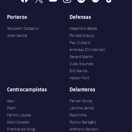
Porteros
Defensas
Wojciech Szczęsny
Alejandro Balde
Joan Garcia
Ronald Araujo
Pau Cubarsí
Andreas Christensen
Gerard Martín
Jules Kounde
Eric García
Héctor Fort
Centrocampistas
Delanteros
Gavi
Ferran Torres
Pedri
Lamine Yamal
Fermín López
Raphinha
Marc Casadó
Roony Bardghji
Frenkie de Jong
Anthony Gordon