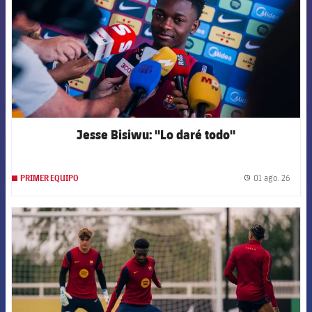
Jesse Bisiwu: "Lo daré todo"
01 ago. 26
PRIMER EQUIPO
label.
FCB Barcelona badge