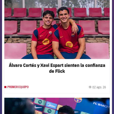
FCB Barcelona badge
Álvaro Cortés y Xavi Espart sienten la confianza
de Flick
02 ago. 26
PRIMER EQUIPO
label.
FCB Barcelona badge