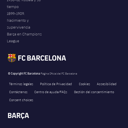
tiempo
1899-1909.
Nacimiento y
supervivencia
Barça en Champions
League
© Copyright FC Barcelona
Página Oficial del FC Barcelona
Términos legales
Política de Privacidad
Cookies
Accesibilidad
Contáctenos
Centro de ayuda/FAQs
Gestión del consentimiento
Consent choices
FORÇA BARÇA
3,848
label.aria.fire
Força Barça
label.aria.forcabarca