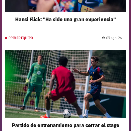
Hansi Flick: "Ha sido una gran experiencia"
03 ago. 26
PRIMER EQUIPO
label.
FCB Barcelona badge
Partido de entrenamiento para cerrar el stage