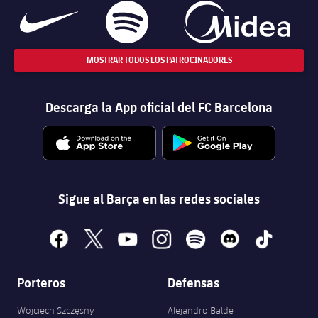
MOSTRAR TODOS LOS PATROCINADORES
Descarga la App oficial del FC Barcelona
Sigue al Barça en las redes sociales
facebook
x
youtube
instagram
spotify
discord
tiktok
Porteros
Defensas
Wojciech Szczęsny
Alejandro Balde