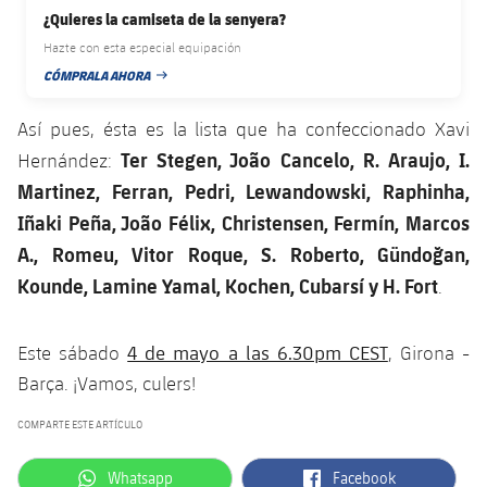
plusicon
más
Servicios Médicos
Acreditaciones
¿Quieres la camiseta de la senyera?
Fotos
Fotos
Infantil A
Entradas
SUB8 B
Calendario
Hazte con esta especial equipación
Campus Verano
Actualidad
Accesibilidad
Historia
CÓMPRALA AHORA
Instalaciones
FECHA DE PUBLICACIÓN
Infantil B
Resultados
Resultados
Juvenil
Así pues, ésta es la lista que ha confeccionado Xavi
PLUSICON
MÁS
Palmarés
Clasificaciones
Ter Stegen, ⁠João Cancelo, R. Araujo, I.
Jugadores
Hernández:
Cadete
Primer equipo
plusicon
más
Martinez, Ferran, Pedri, Lewandowski, Raphinha,
Jugadors
Clasificaciones
Infantil
Iñaki Peña, João Félix, Christensen, Fermín, Marcos
Actualidad
Barça Atlètic
plusicon
más
A., Romeu, Vitor Roque, S. Roberto, Gündoğan,
Fotos
Alevín
Calendario
Kounde, Lamine Yamal, Kochen, Cubarsí y H. Fort
.
Actualidad
Base
plusicon
más
Palmarés
Entradas
Calendario
Campus Verano
Actualidad
4 de mayo a las 6.30pm CEST
Este sábado
, Girona -
Historia
Barça. ¡Vamos, culers!
Resultados
Resultados
Barça C
PLUSICON
MÁS
COMPARTE ESTE ARTÍCULO
Clasificaciones
Jugadores
Junior
Información general
plusicon
más
label.aria.whatsapp
label.aria.facebook
Whatsapp
Facebook