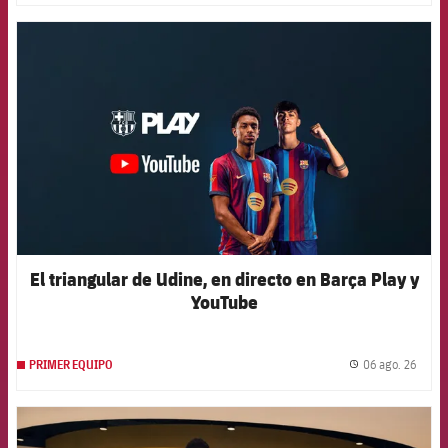
FCB Barcelona badge
El triangular de Udine, en directo en Barça Play y
YouTube
06 ago. 26
PRIMER EQUIPO
label.
FCB Barcelona badge