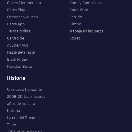
Culers Membership
Spotify Camp Nou
Barça Play
Canal ético
Entradas y Museo
Escudo
Barça App
Himno
Tienda online
Trabaja en las Barça
Centro de
Stores
Ayuda/FAQs
Hazte Beta Tester
Black Friday
Navidad Barça
Historia
Un nuevo horizonte
2008-20. Los mejores
años de nuestra
historia
La era del Dream
Team
1950-61. Kubala y su