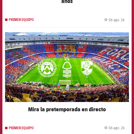
años
06 ago. 26
PRIMER EQUIPO
label.
FCB Barcelona badge
Mira la pretemporada en directo
06 ago. 26
PRIMER EQUIPO
label.