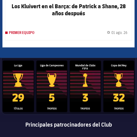
Los Kluivert en el Barça: de Patrick a Shane, 28
años después
01 ago. 26
PRIMER EQUIPO
label.
La Liga
Liga de Campeones
Mundial de Clubs
Copa del Rey
FIFA
Trofeo de La Liga
Trofeo de la Liga de Campeones
Trofeo del Mundial de Clube
Copa del 
29
5
3
32
TÍTULOS
TROFEOS
TROFEOS
TROFEOS
Principales patrocinadores del Club