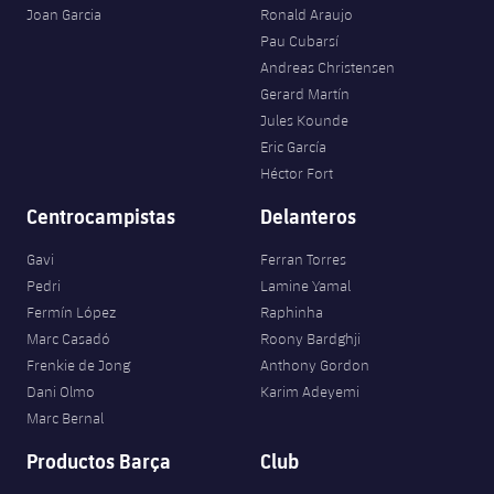
Joan Garcia
Ronald Araujo
Pau Cubarsí
Andreas Christensen
Gerard Martín
Jules Kounde
Eric García
Héctor Fort
Centrocampistas
Delanteros
Gavi
Ferran Torres
Pedri
Lamine Yamal
Fermín López
Raphinha
Marc Casadó
Roony Bardghji
Frenkie de Jong
Anthony Gordon
Dani Olmo
Karim Adeyemi
Marc Bernal
Productos Barça
Club