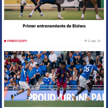
Primer entrenamiento de Bisiwu
01 ago. 26
PRIMER EQUIPO
label.
FCB Barcelona badge