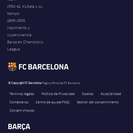
1950-61. Kubala y su
tiempo
1899-1909.
Nacimiento y
supervivencia
Barça en Champions
League
© Copyright FC Barcelona
Página Oficial del FC Barcelona
Términos legales
Política de Privacidad
Cookies
Accesibilidad
Contáctenos
Centro de ayuda/FAQs
Gestión del consentimiento
Consent choices
FORÇA BARÇA
16,844
label.aria.fire
Força Barça
label.aria.forcabarca