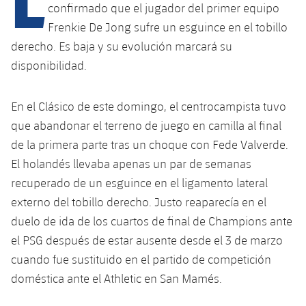
Calendario
Campus Verano
Base
confirmado que el jugador del primer equipo
Frenkie De Jong sufre un esguince en el tobillo
SUB13
SUB13 B
Entradas
Barça Atlètic
plusicon
más
derecho. Es baja y su evolución marcará su
PLUSICON
MÁS
SUB12
disponibilidad.
SUB12 C
Gameday Shows
Junior
Primer Equipo
Instalaciones
plusicon
más
SUB11 A
SUB11 C
Resultados
En el Clásico de este domingo, el centrocampista tuvo
Cadete A
Actualidad
Barça Atlètic
Spotify Camp Nou
plusicon
más
que abandonar el terreno de juego en camilla al final
SUB11 B
Clasificación
Cadete B
de la primera parte tras un choque con Fede Valverde.
Calendario
Actualidad
Palau Blaugrana
Base
plusicon
más
El holandés llevaba apenas un par de semanas
SUB10 A
Jugadores
Infantil A
recuperado de un esguince en el ligamento lateral
Entradas
Calendario
Estadi Johan Cruyff
Actualidad
SUB10 B
externo del tobillo derecho. Justo reaparecía en el
PLUSICON
MÁS
Fotos
Infantil B
Resultados
duelo de ida de los cuartos de final de Champions ante
Resultados
Juvenil
Barça Cafe
Primer equipo
SUB9 A
plusicon
más
el PSG después de estar ausente desde el 3 de marzo
plusicon
más
Historia
Mini
Clasificaciones
Clasificaciones
cuando fue sustituido en el partido de competición
Cadete A
Ciutat Esportiva
Actualidad
SUB9 B
Barça Atlètic
plusicon
más
Servicios
Palmarés
doméstica ante el Athletic en San Mamés.
plusicon
más
Jugadores
Jugadores
Cadete B
Calendario
SUB8 A
La Masia
Actualidad
Base