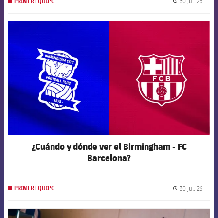
30 jul. 26
PRIMER EQUIPO
label.
FCB Barcelona badge
¿Cuándo y dónde ver el Birmingham - FC
Barcelona?
30 jul. 26
PRIMER EQUIPO
label.
FCB Barcelona badge