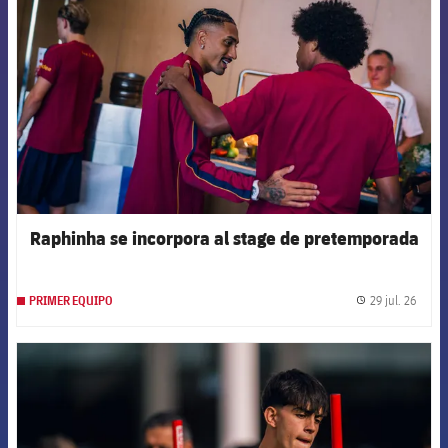
Raphinha se incorpora al stage de pretemporada
29 jul. 26
PRIMER EQUIPO
label.
FCB Barcelona badge