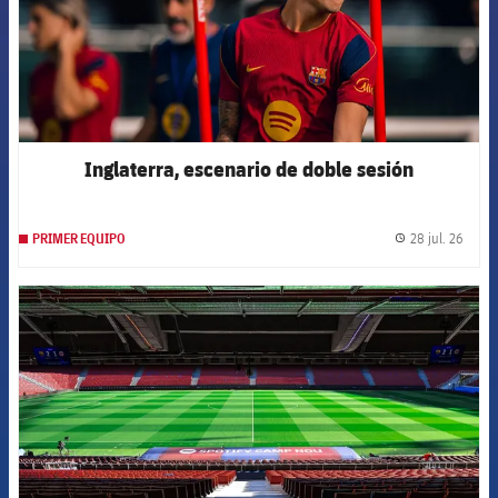
Inglaterra, escenario de doble sesión
28 jul. 26
PRIMER EQUIPO
label.
FCB Barcelona badge