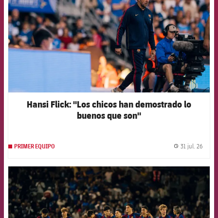
Hansi Flick: "Los chicos han demostrado lo
buenos que son"
31 jul. 26
PRIMER EQUIPO
label.
FCB Barcelona badge