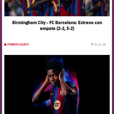
Birmingham City - FC Barcelona: Estreno con
empate (2-2, 3-2)
31 jul. 26
PRIMER EQUIPO
label.
FCB Barcelona badge