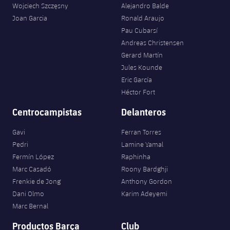
Wojciech Szczęsny
Alejandro Balde
Joan Garcia
Ronald Araujo
Pau Cubarsí
Andreas Christensen
Gerard Martín
Jules Kounde
Eric García
Héctor Fort
Centrocampistas
Delanteros
Gavi
Ferran Torres
Pedri
Lamine Yamal
Fermín López
Raphinha
Marc Casadó
Roony Bardghji
Frenkie de Jong
Anthony Gordon
Dani Olmo
Karim Adeyemi
Marc Bernal
Productos Barça
Club