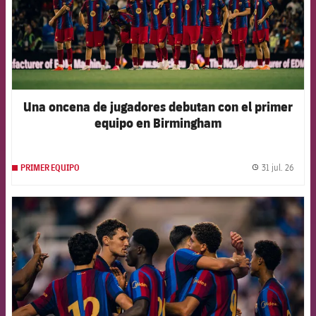
Una oncena de jugadores debutan con el primer
equipo en Birmingham
31 jul. 26
PRIMER EQUIPO
label.
FCB Barcelona badge