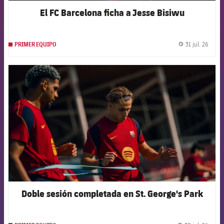
El FC Barcelona ficha a Jesse Bisiwu
31 jul. 26
PRIMER EQUIPO
label.
FCB Barcelona badge
Doble sesión completada en St. George's Park