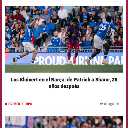
FCB Barcelona badge
Los Kluivert en el Barça: de Patrick a Shane, 28
años después
01 ago. 26
PRIMER EQUIPO
label.
FCB Barcelona badge