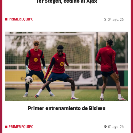
Ter Stegen, cedido al Ajax
04 ago. 26
PRIMER EQUIPO
label.
FCB Barcelona badge
Primer entrenamiento de Bisiwu
01 ago. 26
PRIMER EQUIPO
label.