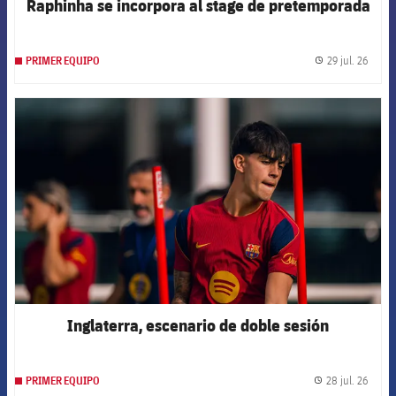
Raphinha se incorpora al stage de pretemporada
29 jul. 26
PRIMER EQUIPO
label.
FCB Barcelona badge
Inglaterra, escenario de doble sesión
28 jul. 26
PRIMER EQUIPO
label.