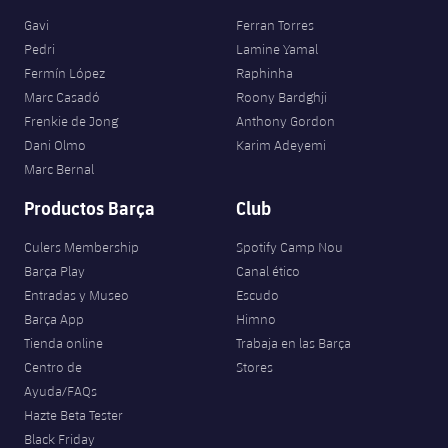
Gavi
Ferran Torres
Pedri
Lamine Yamal
Fermín López
Raphinha
Marc Casadó
Roony Bardghji
Frenkie de Jong
Anthony Gordon
Dani Olmo
Karim Adeyemi
Marc Bernal
Productos Barça
Club
Culers Membership
Spotify Camp Nou
Barça Play
Canal ético
Entradas y Museo
Escudo
Barça App
Himno
Tienda online
Trabaja en las Barça
Centro de
Stores
Ayuda/FAQs
Hazte Beta Tester
Black Friday