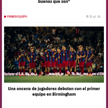
buenos que son"
31 jul. 26
PRIMER EQUIPO
label.
FCB Barcelona badge
Una oncena de jugadores debutan con el primer
equipo en Birmingham