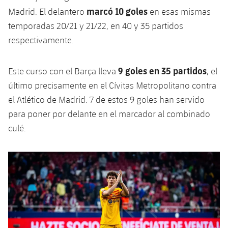
plusicon
más
Servicios Médicos
Acreditaciones
Fotos
marcó 10 goles
Madrid. El delantero
en esas mismas
Fotos
Infantil A
Entradas
SUB8 B
Calendario
temporadas 20/21 y 21/22, en 40 y 35 partidos
Campus Verano
Actualidad
Accesibilidad
Historia
Instalaciones
respectivamente.
Infantil B
Resultados
Resultados
Juvenil
PLUSICON
MÁS
Palmarés
9 goles en 35 partidos
Este curso con el Barça lleva
, el
Clasificaciones
Jugadores
Cadete
Primer equipo
plusicon
más
último precisamente en el Cívitas Metropolitano contra
Jugadors
el Atlético de Madrid. 7 de estos 9 goles han servido
Clasificaciones
Infantil
Actualidad
Barça Atlètic
plusicon
más
para poner por delante en el marcador al combinado
Fotos
culé.
Alevín
Calendario
Actualidad
Base
plusicon
más
Palmarés
Entradas
Calendario
Campus Verano
Actualidad
Historia
Resultados
Resultados
Barça C
PLUSICON
MÁS
Clasificaciones
Jugadores
Junior
Información general
plusicon
más