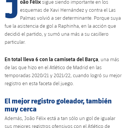
J
Calendario
oão Félix
sigue siendo importante en los
Campus Verano
Base
esquemas de Xavi Hernández y contra el Las
SUB13
SUB13 B
Entradas
Barça Atlètic
Palmas volvió a ser determinante. Porque suya
plusicon
más
PLUSICON
MÁS
SUB12
fue la asistencia de gol a Raphinha, en la acción que
SUB12 C
Gameday Shows
Junior
Primer Equipo
Instalaciones
decidió el partido, y sumó una más a su casillero
plusicon
más
SUB11 A
SUB11 C
particular.
Resultados
Cadete A
Actualidad
Barça Atlètic
Spotify Camp Nou
plusicon
más
SUB11 B
Clasificación
En total lleva 6 con la camiseta del Barça
, una más
Cadete B
Calendario
Actualidad
Palau Blaugrana
Base
plusicon
más
de las que hizo en el Atlético de Madrid en las
SUB10 A
Jugadores
Infantil A
temporadas 2020/21 y 2021/22, cuando logró su mejor
Entradas
Calendario
Estadi Johan Cruyff
Actualidad
SUB10 B
registro en esta faceta del juego.
PLUSICON
MÁS
Fotos
Infantil B
Resultados
Resultados
Juvenil
Barça Cafe
Primer equipo
SUB9 A
plusicon
más
El mejor registro goleador, también
plusicon
más
Historia
Mini
Clasificaciones
Clasificaciones
muy cerca
Cadete A
Ciutat Esportiva
Actualidad
SUB9 B
Barça Atlètic
plusicon
más
Servicios
Palmarés
Además, João Félix está a tan sólo un gol de igualar
plusicon
más
Jugadores
Jugadores
Cadete B
Calendario
SUB8 A
sus mejores registros ofensivos con el Atlético de
La Masia
Actualidad
Base