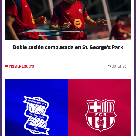
Doble sesión completada en St. George's Park
30 jul. 26
PRIMER EQUIPO
label.
FCB Barcelona badge