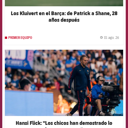
Los Kluivert en el Barça: de Patrick a Shane, 28
años después
01 ago. 26
PRIMER EQUIPO
label.
FCB Barcelona badge
Hansi Flick: "Los chicos han demostrado lo