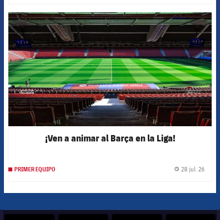
FCB Barcelona badge
¡Ven a animar al Barça en la Liga!
28 jul. 26
PRIMER EQUIPO
label.