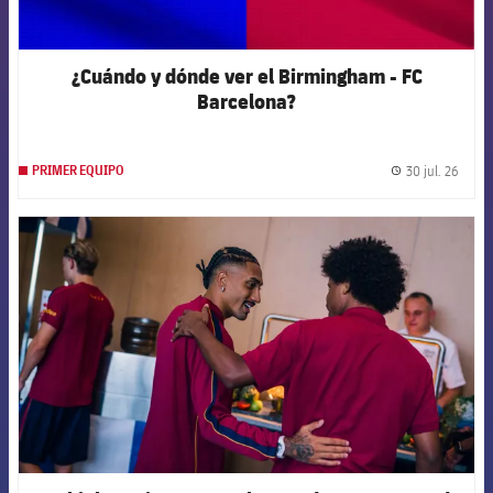
¿Cuándo y dónde ver el Birmingham - FC
Barcelona?
30 jul. 26
PRIMER EQUIPO
label.
FCB Barcelona badge