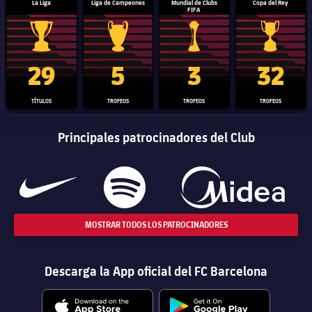
La Liga
Liga de Campeones
Mundial de Clubs
Copa del Rey
FIFA
Trofeo de La Liga
Trofeo de la Liga de Campeones
Trofeo del Mundial de Clube
Copa del 
29
5
3
32
TÍTULOS
TROFEOS
TROFEOS
TROFEOS
Principales patrocinadores del Club
MOSTRAR TODOS LOS PATROCINADORES
Descarga la App oficial del FC Barcelona