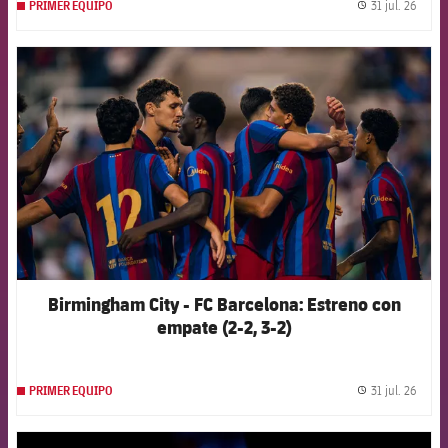
31 jul. 26
PRIMER EQUIPO
label.
FCB Barcelona badge
Birmingham City - FC Barcelona: Estreno con
empate (2-2, 3-2)
31 jul. 26
PRIMER EQUIPO
label.
FCB Barcelona badge