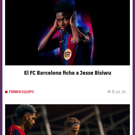
El FC Barcelona ficha a Jesse Bisiwu
31 jul. 26
PRIMER EQUIPO
label.
FCB Barcelona badge