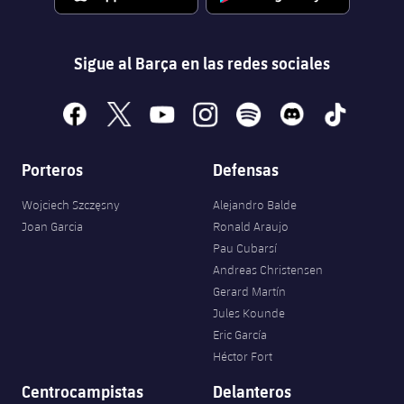
Sigue al Barça en las redes sociales
facebook
x
youtube
instagram
spotify
discord
tiktok
Porteros
Defensas
Wojciech Szczęsny
Alejandro Balde
Joan Garcia
Ronald Araujo
Pau Cubarsí
Andreas Christensen
Gerard Martín
Jules Kounde
Eric García
Héctor Fort
Centrocampistas
Delanteros