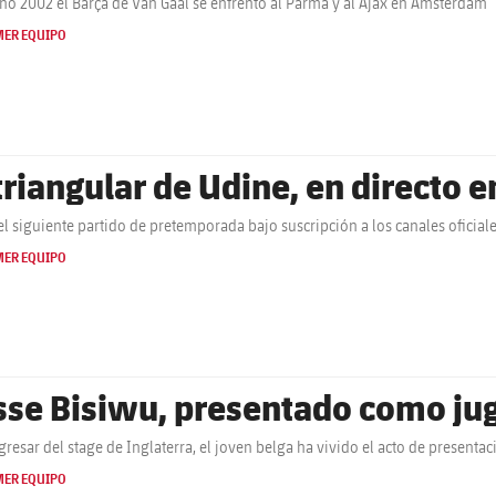
año 2002 el Barça de Van Gaal se enfrentó al Parma y al Ajax en Ámsterdam
MER EQUIPO
 triangular de Udine, en directo 
el siguiente partido de pretemporada bajo suscripción a los canales oficial
MER EQUIPO
sse Bisiwu, presentado como jug
egresar del stage de Inglaterra, el joven belga ha vivido el acto de presenta
MER EQUIPO