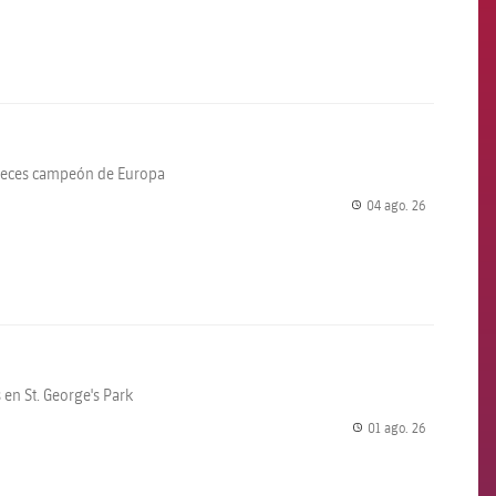
 veces campeón de Europa
04 ago. 26
label.share.
en St. George's Park
01 ago. 26
label.share.