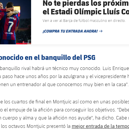
No te pierdas los próxim
el Estadi Olímpic Lluís
Ven a ver al Barça de fútbol masculino en directo.
¡COMPRA TU ENTRADA AHORA!
FECHA DE PUBLICACIÓN
onocido en el banquillo del PSG
banquillo rival habrá un técnico muy conocido. Luis Enrique
su paso hace unos años por la azulgrana y el vicepresidente
ienen un entrenador al que conocemos muy bien en la casa".
de los cuartos de final en Montjuïc así como en unas posible
o el empuje de la afición para conseguir los objetivos. "De
 cuerpo y alma y que la afición nos ayude", ha dicho. Cabe
mejor entrada de la temp
e los octavos Montjuïc presentó la