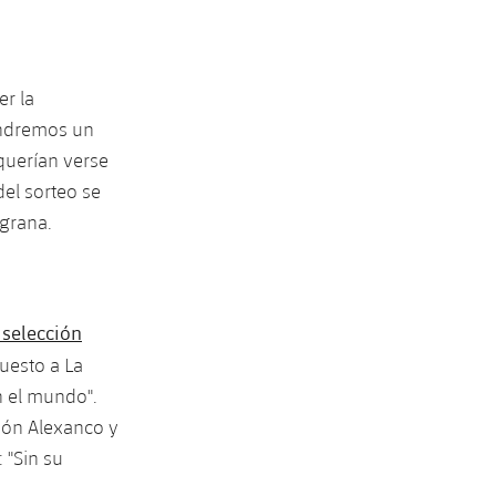
er la
endremos un
querían verse
del sorteo se
lgrana.
 selección
uesto a La
n el mundo".
món Alexanco y
 "Sin su