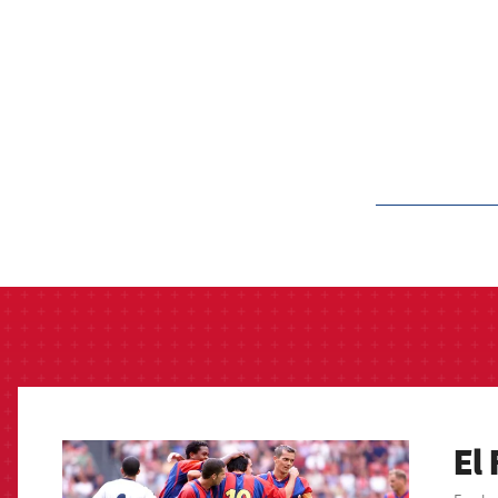
label.aria.barcelon
El
FCB Barcelona badge