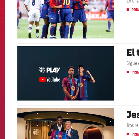
En el 
PRI
El
FCB Barcelona badge
Sigue 
PRI
Je
FCB Barcelona badge
Tras r
PRI