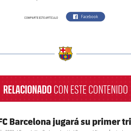
label.aria.facebook
Facebook
COMPARTE ESTE ARTÍCULO
a
RELACIONADO
CON ESTE CONTENIDO
 FC Barcelona jugará su primer tr