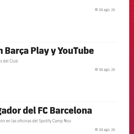
06 ago. 26
label.share.
en Barça Play y YouTube
es del Club
06 ago. 26
label.share.
ador del FC Barcelona
ción en las oficinas del Spotify Camp Nou
04 ago. 26
label.share.