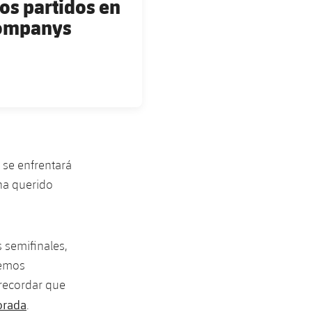
os partidos en
 Companys
 se enfrentará
 ha querido
s semifinales,
bemos
 recordar que
orada
.