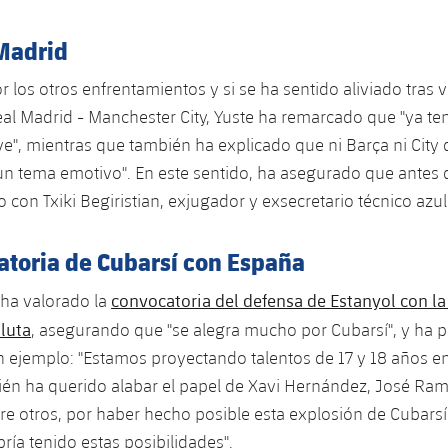
 Madrid
 los otros enfrentamientos y si se ha sentido aliviado tras v
eal Madrid - Manchester City, Yuste ha remarcado que "ya t
ve", mientras que también ha explicado que ni Barça ni City 
 un tema emotivo". En este sentido, ha asegurado que antes 
o con Txiki Begiristian, exjugador y exsecretario técnico azu
atoria de Cubarsí con España
convocatoria del defensa de Estanyol con la
 ha valorado la
luta
, asegurando que "se alegra mucho por Cubarsí", y ha p
 ejemplo: "Estamos proyectando talentos de 17 y 18 años e
én ha querido alabar el papel de Xavi Hernández, José Ra
tre otros, por haber hecho posible esta explosión de Cubarsí:
ría tenido estas posibilidades".