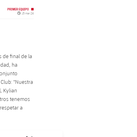
PRIMER EQUIPO
Fecha de publicación
15 mar 24
 de final de la
idad, ha
conjunto
 Club: "Nuestra
, Kylian
otros tenemos
respetar a