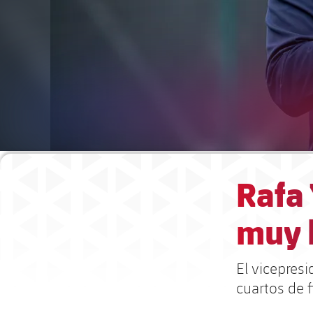
Rafa 
muy 
El vicepresi
cuartos de 