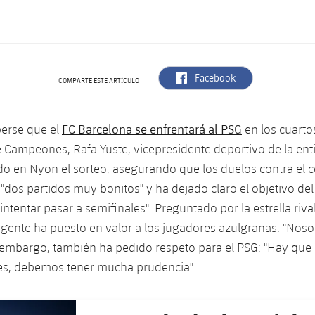
label.aria.facebook
Facebook
COMPARTE ESTE ARTÍCULO
FC Barcelona se enfrentará al PSG
berse que el
en los cuartos
e Campeones, Rafa Yuste, vicepresidente deportivo de la ent
do en Nyon el sorteo, asegurando que los duelos contra el 
 "dos partidos muy bonitos" y ha dejado claro el objetivo del
ntentar pasar a semifinales". Preguntado por la estrella rival
igente ha puesto en valor a los jugadores azulgranas: "Nos
 embargo, también ha pedido respeto para el PSG: "Hay que 
les, debemos tener mucha prudencia".