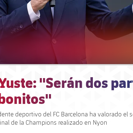
Yuste: "Serán dos par
bonitos"
dente deportivo del FC Barcelona ha valorado el s
final de la Champions realizado en Nyon