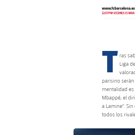
www.fcbarcelona.es
12:07PM VIERNES 15 MAR.
T
ras sa
Liga d
valora
parisino serán
mentalidad es i
Mbappé, el dir
a Lamine". Sin
todos los riva
FC Barcelona club badge