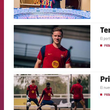
Te
FCB Barcelona badge
El por
PRI
Pr
FCB Barcelona badge
El nue
PRI