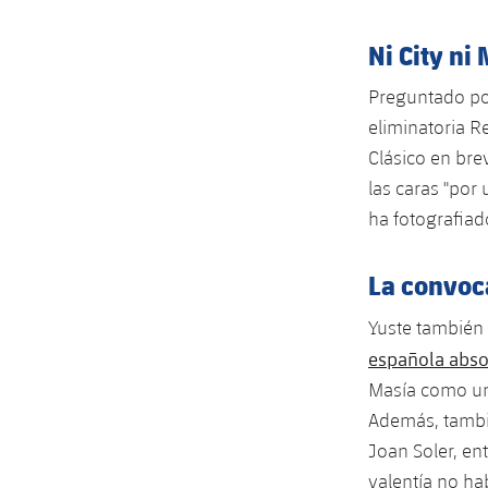
Ni City ni
Preguntado por
eliminatoria R
Clásico en bre
las caras "por
ha fotografiad
La convoc
Yuste también
española abso
Masía como un
Además, tambi
Joan Soler, en
valentía no hab