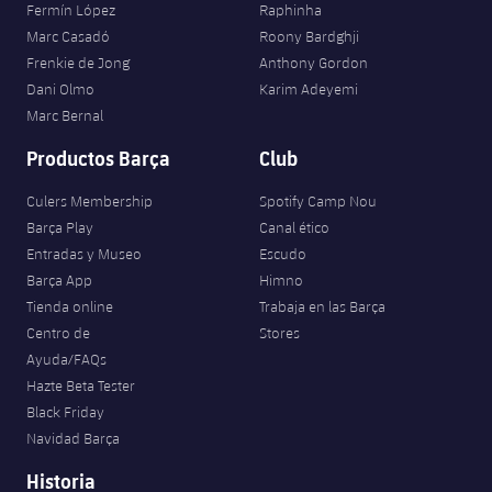
Fermín López
Raphinha
Marc Casadó
Roony Bardghji
Frenkie de Jong
Anthony Gordon
Dani Olmo
Karim Adeyemi
Marc Bernal
Productos Barça
Club
Culers Membership
Spotify Camp Nou
Barça Play
Canal ético
Entradas y Museo
Escudo
Barça App
Himno
Tienda online
Trabaja en las Barça
Centro de
Stores
Ayuda/FAQs
Hazte Beta Tester
Black Friday
Navidad Barça
Historia