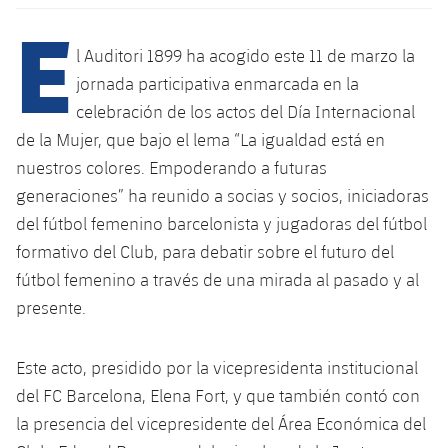
Calendario
Campus Verano
Base
E
SUB13
SUB13 B
Entradas
l Auditori 1899 ha acogido este 11 de marzo la
Barça Atlètic
plusicon
más
PLUSICON
MÁS
jornada participativa enmarcada en la
SUB12
SUB12 C
Gameday Shows
Junior
celebración de los actos del Día Internacional
Primer Equipo
Instalaciones
plusicon
más
de la Mujer, que bajo el lema “La igualdad está en
SUB11 A
SUB11 C
Resultados
Cadete A
nuestros colores. Empoderando a futuras
Actualidad
Barça Atlètic
Spotify Camp Nou
plusicon
más
SUB11 B
generaciones” ha reunido a socias y socios, iniciadoras
Clasificación
Cadete B
Calendario
del fútbol femenino barcelonista y jugadoras del fútbol
Actualidad
Palau Blaugrana
Base
plusicon
más
SUB10 A
formativo del Club, para debatir sobre el futuro del
Jugadores
Infantil A
Entradas
Calendario
fútbol femenino a través de una mirada al pasado y al
Estadi Johan Cruyff
Actualidad
SUB10 B
PLUSICON
MÁS
Fotos
presente.
Infantil B
Resultados
Resultados
Juvenil
Barça Cafe
Primer equipo
SUB9 A
plusicon
más
plusicon
más
Historia
Mini
Este acto, presidido por la vicepresidenta institucional
Clasificaciones
Clasificaciones
Cadete A
Ciutat Esportiva
Actualidad
SUB9 B
Barça Atlètic
del FC Barcelona, ​​Elena Fort, y que también contó con
plusicon
más
Servicios
Palmarés
plusicon
más
Jugadores
la presencia del vicepresidente del Área Económica del
Jugadores
Cadete B
Calendario
SUB8 A
La Masia
Actualidad
Base