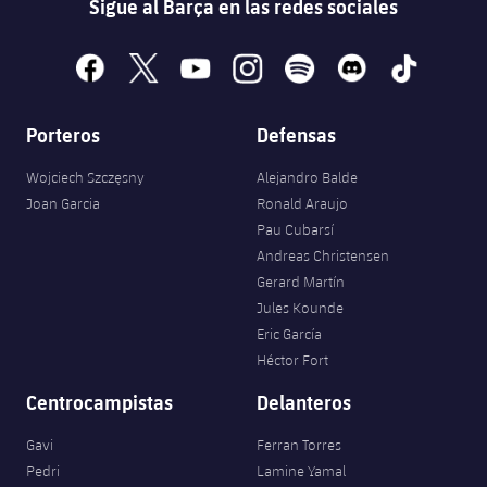
Sigue al Barça en las redes sociales
facebook
x
youtube
instagram
spotify
discord
tiktok
Porteros
Defensas
Wojciech Szczęsny
Alejandro Balde
Joan Garcia
Ronald Araujo
Pau Cubarsí
Andreas Christensen
Gerard Martín
Jules Kounde
Eric García
Héctor Fort
Centrocampistas
Delanteros
Gavi
Ferran Torres
Pedri
Lamine Yamal