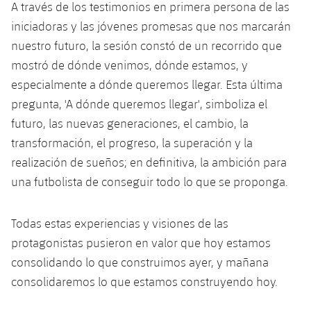
A través de los testimonios en primera persona de las
Jugadores
Noticias
Apúntate a las amateurs
plusicon
más
iniciadoras y las jóvenes promesas que nos marcarán
nuestro futuro, la sesión constó de un recorrido que
Calendario
Voleibol masculino
Apúntate a las amateurs
mostró de dónde venimos, dónde estamos, y
PLUSICON
MÁS
Resultados
especialmente a dónde queremos llegar. Esta última
Voleibol femenino
Carnet de las Secciones Amateurs
League of Legends
pregunta, 'A dónde queremos llegar', simboliza el
Clasificaciones
futuro, las nuevas generaciones, el cambio, la
VALORANT Rising
transformación, el progreso, la superación y la
Fotos
realización de sueños; en definitiva, la ambición para
VALORANT Game Changers
una futbolista de conseguir todo lo que se proponga.
eFootball
Todas estas experiencias y visiones de las
protagonistas pusieron en valor que hoy estamos
consolidando lo que construimos ayer, y mañana
consolidaremos lo que estamos construyendo hoy.