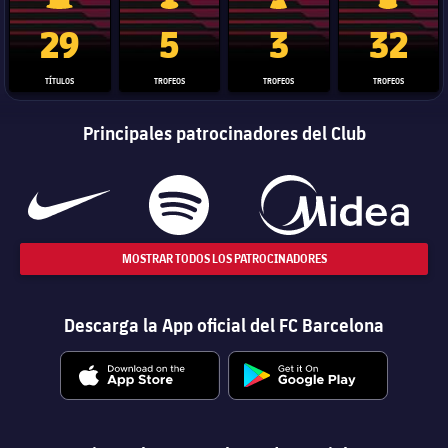
Trofeo de La Liga
Trofeo de la Liga de Campeones
Trofeo del Mundial de Clube
Copa del 
29
5
3
32
TÍTULOS
TROFEOS
TROFEOS
TROFEOS
Principales patrocinadores del Club
MOSTRAR TODOS LOS PATROCINADORES
Descarga la App oficial del FC Barcelona