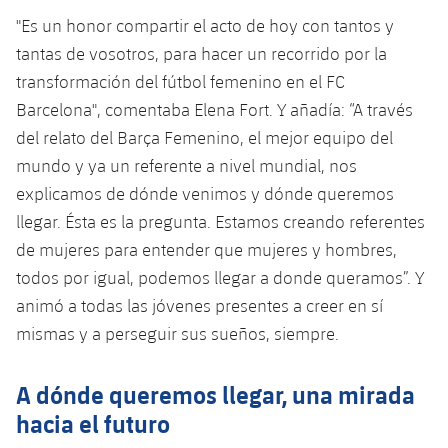
Jugadores
Clasificaciones
Juvenil
"Es un honor compartir el acto de hoy con tantos y
Noticias
Atletismo
plusicon
más
tantas de vosotros, para hacer un recorrido por la
Fotos
Infantil
transformación del fútbol femenino en el FC
Actualidad
Baloncesto en silla de ruedas
plusicon
más
Barcelona", comentaba Elena Fort. Y añadía: “A través
Historia
Alevín
del relato del Barça Femenino, el mejor equipo del
Masculino
Actualidad
Hockey sobre hielo
plusicon
más
Palmarés
mundo y ya un referente a nivel mundial, nos
Femenino
explicamos de dónde venimos y dónde queremos
Jugadores
Actualidad
Hockey hierba
plusicon
más
llegar. Ésta es la pregunta. Estamos creando referentes
Agenda
Calendario
de mujeres para entender que mujeres y hombres,
Jugadores
Noticias
Patinaje artístico
plusicon
más
todos por igual, podemos llegar a donde queramos”. Y
Resultados
Calendario
animó a todas las jóvenes presentes a creer en sí
Hockey Hierba Masculino
Escuela de Patinaje
Actualidad
mismas y a perseguir sus sueños, siempre.
Clasificaciones
Resultados
Hockey Hierba Femenino
Plantilla
Rugby
plusicon
más
A dónde queremos llegar, una mirada
Clasificaciones
Agenda
Actualidad
hacia el futuro
Voleibol
plusicon
más