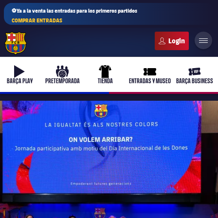
⚽Ya a la venta las entradas para los primeros partidos
COMPRAR ENTRADAS
FC Barcelona club badge
b-play
culers-ball
uniform
ticket-full
ticket-v
BARÇA PLAY
PRETEMPORADA
TIENDA
ENTRADAS Y MUSEO
BARÇA BUSINESS
PLUSICON
MÁS
Primer equipo
Femenino
plusicon
más
Actualidad
Barça Atlètic
plusicon
más