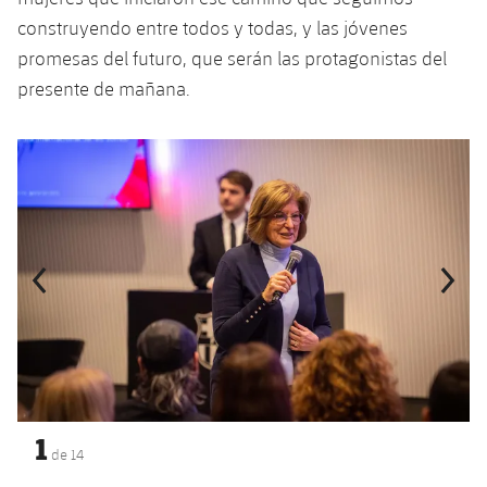
construyendo entre todos y todas, y las jóvenes
promesas del futuro, que serán las protagonistas del
presente de mañana.
Anterior
label.aria.chevronleft
Siguiente
label.aria.
1
de
14