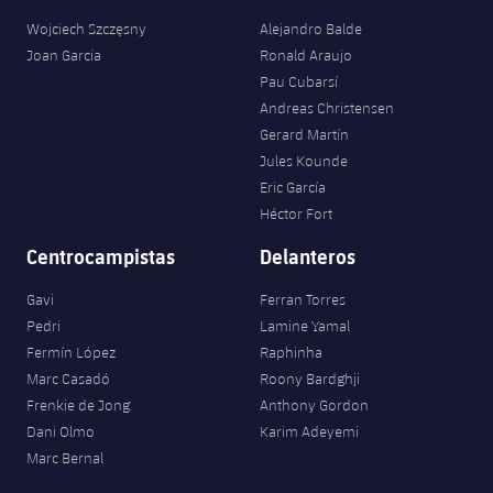
Wojciech Szczęsny
Alejandro Balde
Joan Garcia
Ronald Araujo
Pau Cubarsí
Andreas Christensen
Gerard Martín
Jules Kounde
Eric García
Héctor Fort
Centrocampistas
Delanteros
Gavi
Ferran Torres
Pedri
Lamine Yamal
Fermín López
Raphinha
Marc Casadó
Roony Bardghji
Frenkie de Jong
Anthony Gordon
Dani Olmo
Karim Adeyemi
Marc Bernal