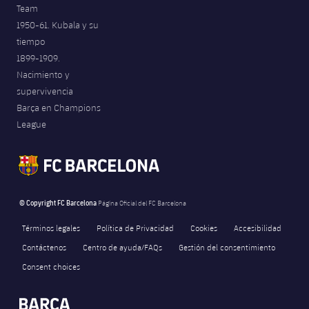
Team
1950-61. Kubala y su
tiempo
1899-1909.
Nacimiento y
supervivencia
Barça en Champions
League
© Copyright FC Barcelona
Página Oficial del FC Barcelona
Términos legales
Política de Privacidad
Cookies
Accesibilidad
Contáctenos
Centro de ayuda/FAQs
Gestión del consentimiento
Consent choices
FORÇA BARÇA
label.aria.fire