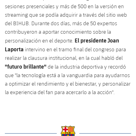
Calendario
Campus Verano
Base
sesiones presenciales y más de 500 en la versión en
SUB13
SUB13 B
streaming que se podía adquirir a través del sitio web
Entradas
Barça Atlètic
plusicon
más
del BIHUB. Durante dos días, más de 50 expertos
PLUSICON
MÁS
SUB12
SUB12 C
Gameday Shows
contribuyeron a aportar conocimiento sobre la
Junior
Primer Equipo
Instalaciones
plusicon
más
El presidente Joan
personalización en el deporte.
SUB11 A
SUB11 C
Resultados
Cadete A
Laporta
intervino en el tramo final del congreso para
Actualidad
Barça Atlètic
Spotify Camp Nou
plusicon
más
SUB11 B
realizar la clausura institucional, en la cual habló del
Clasificación
Cadete B
"futuro brillante"
Calendario
de la industria deportiva y recordó
Actualidad
Palau Blaugrana
Base
plusicon
más
SUB10 A
que "la tecnología está a la vanguardia para ayudarnos
Jugadores
Infantil A
Entradas
Calendario
a optimizar el rendimiento y el bienestar, y personalizar
Estadi Johan Cruyff
Actualidad
SUB10 B
PLUSICON
MÁS
la experiencia del fan para acercarlo a la acción".
Fotos
Infantil B
Resultados
Resultados
Juvenil
Barça Cafe
Primer equipo
SUB9 A
plusicon
más
plusicon
más
Historia
Mini
Clasificaciones
Clasificaciones
Cadete A
Ciutat Esportiva
Actualidad
SUB9 B
Barça Atlètic
plusicon
más
Servicios
Palmarés
plusicon
más
Jugadores
Jugadores
Cadete B
Calendario
SUB8 A
La Masia
Actualidad
Base