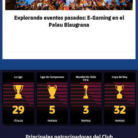
Explorando eventos pasados: E-Gaming en el
Palau Blaugrana
La Liga
Liga de Campeones
Mundial de Clubs
Copa del Rey
FIFA
Trofeo de La Liga
Trofeo de la Liga de Campeones
Trofeo del Mundial de Clube
Copa del 
29
5
3
32
TÍTULOS
TROFEOS
TROFEOS
TROFEOS
Principales patrocinadores del Club