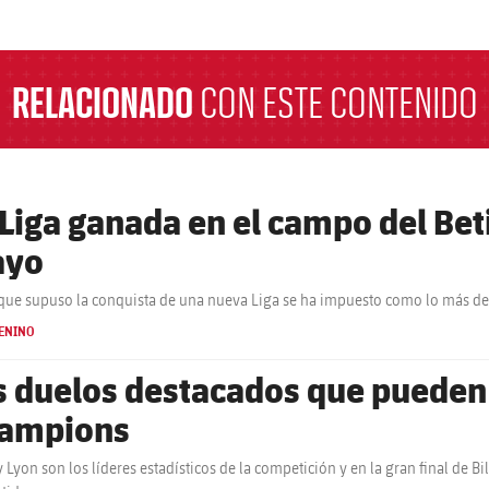
a
RELACIONADO
CON ESTE CONTENIDO
 Liga ganada en el campo del Be
yo
 que supuso la conquista de una nueva Liga se ha impuesto como lo más d
ENINO
s duelos destacados que pueden de
ampions
y Lyon son los líderes estadísticos de la competición y en la gran final de 