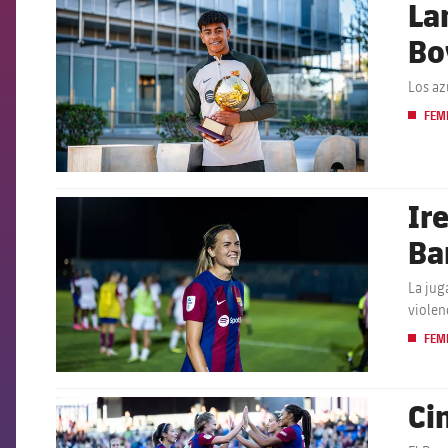
La
FCB Barcelona badge
Bo
Los az
FEM
Ir
FCB Barcelona badge
Ba
La jug
violen
FEM
Ci
FCB Barcelona badge