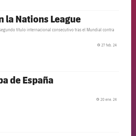
n la Nations League
segundo título internacional consecutivo tras el Mundial contra
27 feb. 24
label.share.
opa de España
20 ene. 24
label.share.