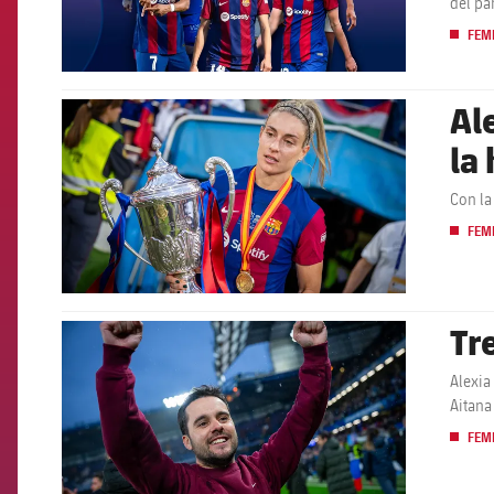
del pa
FEM
Al
FCB Barcelona badge
la 
Con la
FEM
Tr
FCB Barcelona badge
Alexia
Aitana
FEM