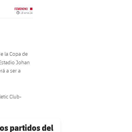
FEMENINO
Fecha de publicación
18 ene 24
de la Copa de
 Estadio Johan
rá a ser a
etic Club-
os partidos del