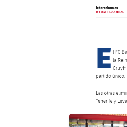
fcbarcelona.es
11:43AM JUEVES 18 ENE.
E
l FC B
la Rei
Cruyff
partido único.
Las otras elim
Tenerife y Lev
FC Barcelona club badge