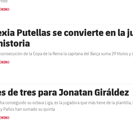
rtido
ENINO
exia Putellas se convierte en la 
historia
 consecución de la Copa de la Reina la capitana del Barça suma 29 títulos y
ENINO
es de tres para Jonatan Giráldez
 ha conseguido su octava Liga, es la jugadora que más tiene de la plantilla, 
 y Paños han sumado su quinta
ENINO