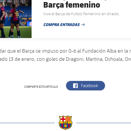
Barça femenino
Vive el Barça de Futbol Femenino en directo.
COMPRA ENTRADAS
FECHA DE PUBLICACIÓN
ar que el Barça se impuso por 0-6 al Fundación Alba en la 
ado 13 de enero, con goles de Dragoni, Martina, Oshoala, Ona
label.aria.facebook
Facebook
COMPARTE ESTE ARTÍCULO