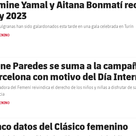
mine Yamal y Aitana Bonmatí re
y 2023
ulgranas han sido galardonados esta tarde en una gala celebrada en Turín
ENINO
ene Paredes se suma a la campañ
rcelona con motivo del Día Inter
adora del Femení reivindica el derecho de los niños y niñas a disfrutar de sa
cia
ENINO
nco datos del Clásico femenino