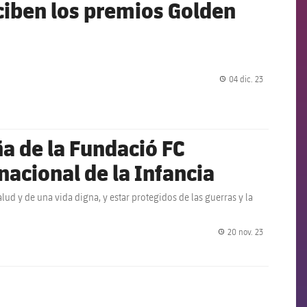
ciben los premios Golden
04 dic. 23
label.share.
a de la Fundació FC
nacional de la Infancia
lud y de una vida digna, y estar protegidos de las guerras y la
20 nov. 23
label.share.