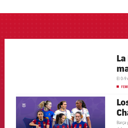
label.aria.barcelon
La
FCB Barcelona badge
ma
El 0-9
FEM
Lo
FCB Barcelona badge
Ch
Barça 