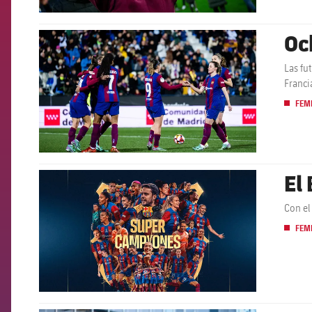
Oc
FCB Barcelona badge
Las fu
Franci
FEM
El
FCB Barcelona badge
Con el
FEM