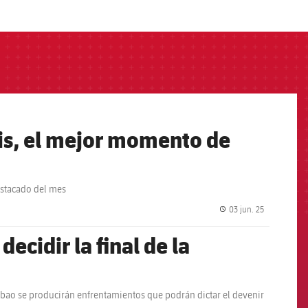
tis, el mejor momento de
estacado del mes
03 jun. 25
label.share.
cidir la final de la
Bilbao se producirán enfrentamientos que podrán dictar el devenir