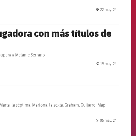
22 may. 24
label.share.
jugadora con más títulos de
 supera a Melanie Serrano
19 may. 24
label.share.
Marta, la séptima, Mariona, la sexta, Graham, Guijarro, Mapi,
05 may. 24
label.share.