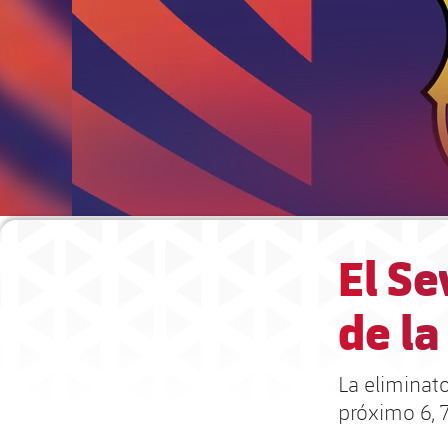
El Se
de la
La eliminato
próximo 6, 7