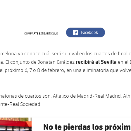
label.aria.facebook
Facebook
COMPARTE ESTE ARTÍCULO
arcelona ya conoce cuál será su rival en los cuartos de final 
recibirá al Sevilla
na. El conjunto de Jonatan Giráldez
en el
 el próximo 6, 7 o 8 de febrero, en una eliminatoria que volve
inatorias de cuartos son: Atlético de Madrid-Real Madrid, Athl
ante-Real Sociedad.
No te pierdas los próxim