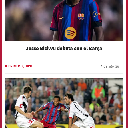
Jesse Bisiwu debuta con el Barça
08 ago. 26
PRIMER EQUIPO
label.
FCB Barcelona badge