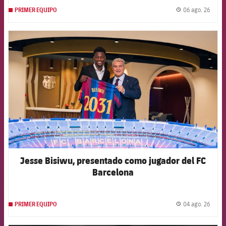
06 ago. 26
PRIMER EQUIPO
label.
FCB Barcelona badge
Jesse Bisiwu, presentado como jugador del FC
Barcelona
04 ago. 26
PRIMER EQUIPO
label.