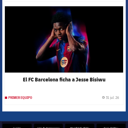
FCB Barcelona badge
El FC Barcelona ficha a Jesse Bisiwu
31 jul. 26
PRIMER EQUIPO
label.