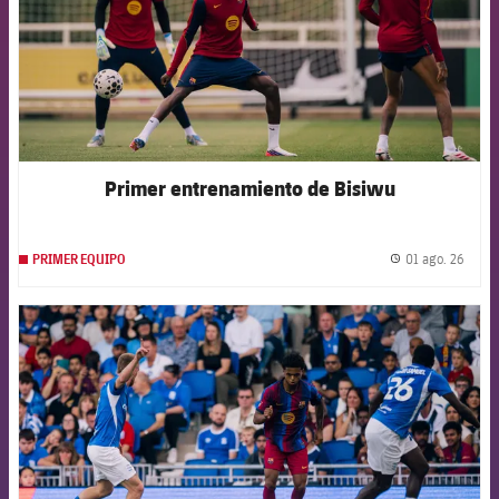
Primer entrenamiento de Bisiwu
01 ago. 26
PRIMER EQUIPO
label.
FCB Barcelona badge