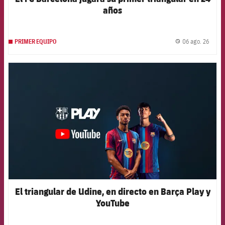
años
06 ago. 26
PRIMER EQUIPO
label.
FCB Barcelona badge
El triangular de Udine, en directo en Barça Play y
YouTube