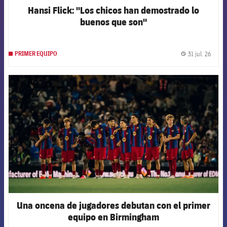
Hansi Flick: "Los chicos han demostrado lo
buenos que son"
31 jul. 26
PRIMER EQUIPO
label.
FCB Barcelona badge
Una oncena de jugadores debutan con el primer
equipo en Birmingham