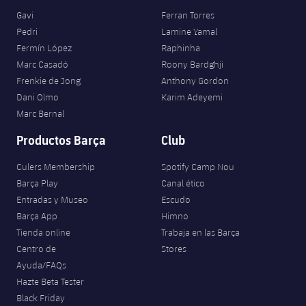
Gavi
Ferran Torres
Pedri
Lamine Yamal
Fermín López
Raphinha
Marc Casadó
Roony Bardghji
Frenkie de Jong
Anthony Gordon
Dani Olmo
Karim Adeyemi
Marc Bernal
Productos Barça
Club
Culers Membership
Spotify Camp Nou
Barça Play
Canal ético
Entradas y Museo
Escudo
Barça App
Himno
Tienda online
Trabaja en las Barça
Centro de
Stores
Ayuda/FAQs
Hazte Beta Tester
Black Friday