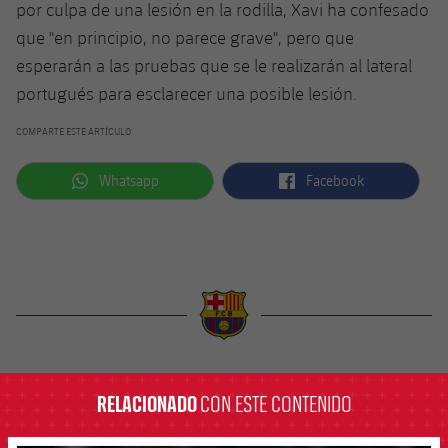
por culpa de una lesión en la rodilla, Xavi ha confesado
que "en principio, no parece grave", pero que
esperarán a las pruebas que se le realizarán al lateral
portugués para esclarecer una posible lesión.
COMPARTE ESTE ARTÍCULO
label.aria.whatsapp
label.aria.facebook
Whatsapp
Facebook
label.aria.barcelona
RELACIONADO
CON ESTE CONTENIDO