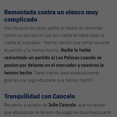
Jugadores
Noticias
Apúntate a las amateurs
plusicon
más
Remontada contra un elenco muy
complicado
Calendario
Voleibol masculino
Apúntate a las amateurs
PLUSICON
MÁS
Xavi ha querido sacar pecho al hecho de remontar
Resultados
Voleibol femenino
Carnet de las Secciones Amateurs
League of Legends
contra un equipo el cual aún nadie le había dado la
vuelta al marcador: "Hemos tenido que remar durante
Clasificaciones
VALORANT Rising
Nadie le había
el partido y lo hemos hecho.
remontado un partido al Las Palmas cuando se
Fotos
VALORANT Game Changers
ponían por delante en el marcador y nosotros lo
hemos hecho
. Tiene mérito, pero especialmente
eFootball
gracias a la segunda parte que hemos hecho”.
Tranquilidad con Cancelo
João Cancelo
Respecto al estado de
, que ha tenido
que abandonar el terreno de juego en la primera parte