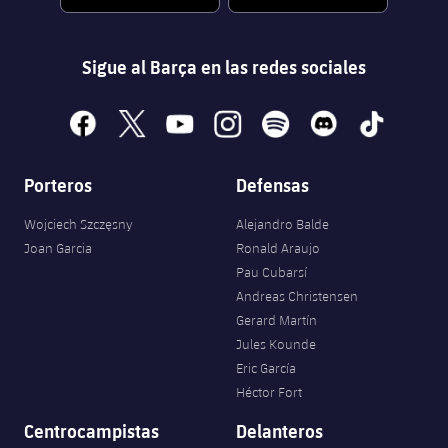
Sigue al Barça en las redes sociales
facebook
x
youtube
instagram
spotify
discord
tiktok
Porteros
Defensas
Wojciech Szczęsny
Alejandro Balde
Joan Garcia
Ronald Araujo
Pau Cubarsí
Andreas Christensen
Gerard Martín
Jules Kounde
Eric García
Héctor Fort
Centrocampistas
Delanteros