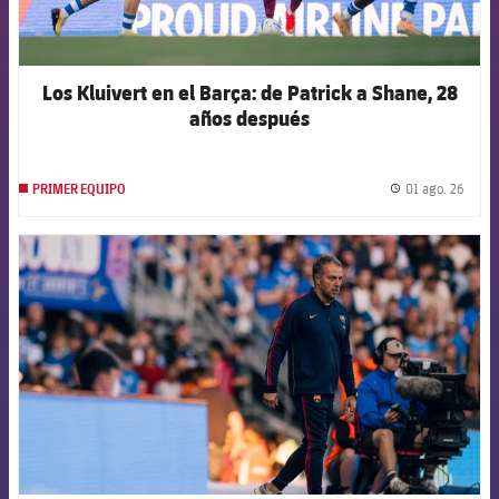
Los Kluivert en el Barça: de Patrick a Shane, 28
años después
01 ago. 26
PRIMER EQUIPO
label.
FCB Barcelona badge