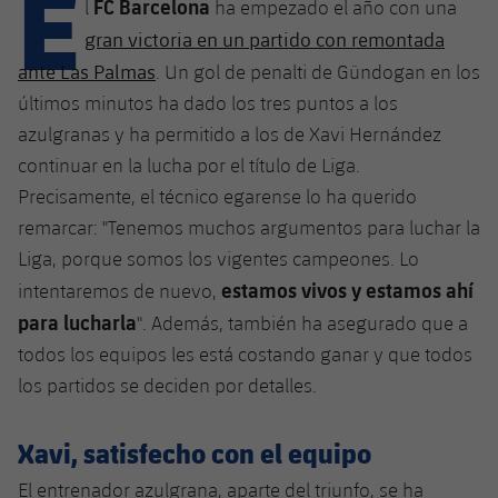
E
Calendario
FC Barcelona
l
ha empezado el año con una
Campus Verano
Base
gran victoria en un partido con remontada
SUB13
SUB13 B
Entradas
Barça Atlètic
ante Las Palmas
. Un gol de penalti de Gündogan en los
plusicon
más
PLUSICON
MÁS
SUB12
últimos minutos ha dado los tres puntos a los
SUB12 C
Gameday Shows
Junior
Primer Equipo
Instalaciones
azulgranas y ha permitido a los de Xavi Hernández
plusicon
más
SUB11 A
SUB11 C
continuar en la lucha por el título de Liga.
Resultados
Cadete A
Actualidad
Barça Atlètic
Spotify Camp Nou
Precisamente, el técnico egarense lo ha querido
plusicon
más
SUB11 B
Clasificación
remarcar: "Tenemos muchos argumentos para luchar la
Cadete B
Calendario
Actualidad
Palau Blaugrana
Base
Liga, porque somos los vigentes campeones. Lo
plusicon
más
SUB10 A
Jugadores
estamos vivos y estamos ahí
Infantil A
intentaremos de nuevo,
Entradas
Calendario
Estadi Johan Cruyff
Actualidad
para lucharla
SUB10 B
". Además, también ha asegurado que a
PLUSICON
MÁS
Fotos
Infantil B
Resultados
todos los equipos les está costando ganar y que todos
Resultados
Juvenil
Barça Cafe
Primer equipo
SUB9 A
plusicon
más
los partidos se deciden por detalles.
plusicon
más
Historia
Mini
Clasificaciones
Clasificaciones
Cadete A
Ciutat Esportiva
Actualidad
SUB9 B
Barça Atlètic
plusicon
más
Xavi, satisfecho con el equipo
Servicios
Palmarés
plusicon
más
Jugadores
Jugadores
Cadete B
Calendario
SUB8 A
El entrenador azulgrana, aparte del triunfo, se ha
La Masia
Actualidad
Base