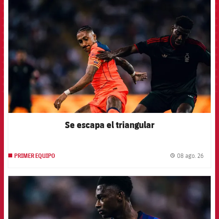
FCB Barcelona badge
Se escapa el triangular
08 ago. 26
PRIMER EQUIPO
label.
FCB Barcelona badge