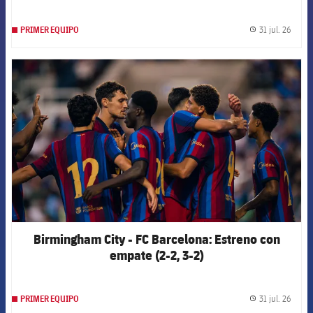
31 jul. 26
PRIMER EQUIPO
label.
FCB Barcelona badge
Birmingham City - FC Barcelona: Estreno con
empate (2-2, 3-2)
31 jul. 26
PRIMER EQUIPO
label.