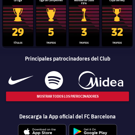
La Liga
Liga de Campeones
Mundial de Clubs
Copa del Rey
FIFA
Trofeo de La Liga
Trofeo de la Liga de Campeones
Trofeo del Mundial de Clube
Copa del 
29
5
3
32
TÍTULOS
TROFEOS
TROFEOS
TROFEOS
Principales patrocinadores del Club
MOSTRAR TODOS LOS PATROCINADORES
Descarga la App oficial del FC Barcelona