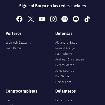
Sigue al Barça en las redes sociales
facebook
x
youtube
instagram
spotify
discord
tiktok
Porteros
Defensas
Wojciech Szczęsny
Alejandro Balde
Joan Garcia
Ronald Araujo
Pau Cubarsí
Andreas Christensen
Gerard Martín
Jules Kounde
Eric García
Héctor Fort
Centrocampistas
Delanteros
Gavi
Ferran Torres