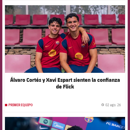
FCB Barcelona badge
Álvaro Cortés y Xavi Espart sienten la confianza
de Flick
02 ago. 26
PRIMER EQUIPO
label.
FCB Barcelona badge