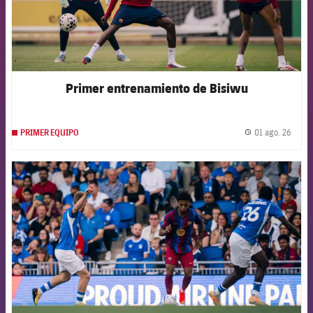
Primer entrenamiento de Bisiwu
01 ago. 26
PRIMER EQUIPO
label.
FCB Barcelona badge