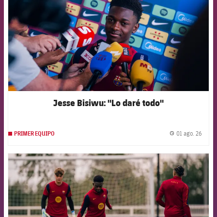
Jesse Bisiwu: "Lo daré todo"
01 ago. 26
PRIMER EQUIPO
label.
FCB Barcelona badge