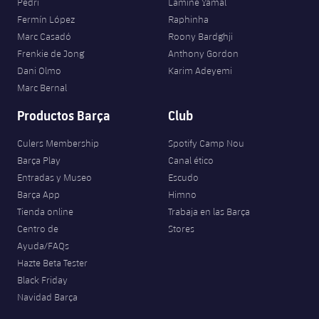
Pedri
Lamine Yamal
Fermín López
Raphinha
Marc Casadó
Roony Bardghji
Frenkie de Jong
Anthony Gordon
Dani Olmo
Karim Adeyemi
Marc Bernal
Productos Barça
Club
Culers Membership
Spotify Camp Nou
Barça Play
Canal ético
Entradas y Museo
Escudo
Barça App
Himno
Tienda online
Trabaja en las Barça
Centro de
Stores
Ayuda/FAQs
Hazte Beta Tester
Black Friday
Navidad Barça