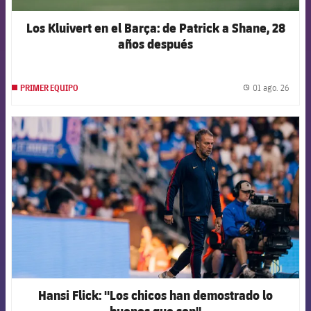
Los Kluivert en el Barça: de Patrick a Shane, 28
años después
01 ago. 26
PRIMER EQUIPO
label.
FCB Barcelona badge
Hansi Flick: "Los chicos han demostrado lo
buenos que son"