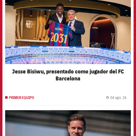
Jesse Bisiwu, presentado como jugador del FC
Barcelona
04 ago. 26
PRIMER EQUIPO
label.
FCB Barcelona badge