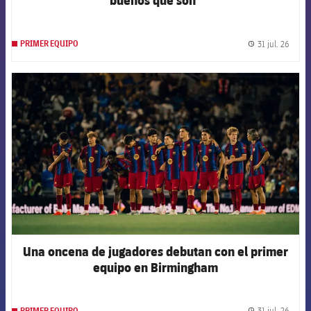
31 jul. 26
PRIMER EQUIPO
label.
FCB Barcelona badge
Una oncena de jugadores debutan con el primer
equipo en Birmingham
31 jul. 26