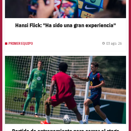
Hansi Flick: "Ha sido una gran experiencia"
03 ago. 26
PRIMER EQUIPO
label.
FCB Barcelona badge
Partido de entrenamiento para cerrar el stage