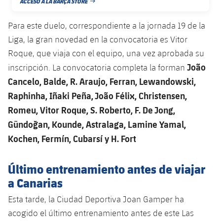
ACCESO A LA BARÇA STORE
plusicon
más
Servicios Médicos
FECHA DE PUBLICACIÓN
Acreditaciones
Fotos
Fotos
Infantil A
Entradas
SUB8 B
Calendario
Para este duelo, correspondiente a la jornada 19 de la
Campus Verano
Actualidad
Accesibilidad
Historia
Instalaciones
Liga, la gran novedad en la convocatoria es Vitor
Infantil B
Resultados
Resultados
Juvenil
Roque, que viaja con el equipo, una vez aprobada su
PLUSICON
MÁS
Palmarés
João
inscripción. La convocatoria completa la forman
Clasificaciones
Jugadores
Cadete
Primer equipo
Cancelo, Balde, R. Araujo, Ferran, Lewandowski,
plusicon
más
Jugadors
Raphinha, Iñaki Peña, João Félix, Christensen,
Clasificaciones
Infantil
Actualidad
Barça Atlètic
plusicon
más
Romeu, Vitor Roque, S. Roberto, F. De Jong,
Fotos
Gündoğan, Kounde, Astralaga, Lamine Yamal,
Alevín
Calendario
Actualidad
Base
plusicon
más
Kochen, Fermín, Cubarsí y H. Fort
Palmarés
Entradas
Calendario
Campus Verano
Actualidad
Último entrenamiento antes de viajar
Historia
Resultados
a Canarias
Resultados
Barça C
PLUSICON
MÁS
Esta tarde, la Ciudad Deportiva Joan Gamper ha
Clasificaciones
Jugadores
Junior
Información general
acogido el último entrenamiento antes de este Las
plusicon
más