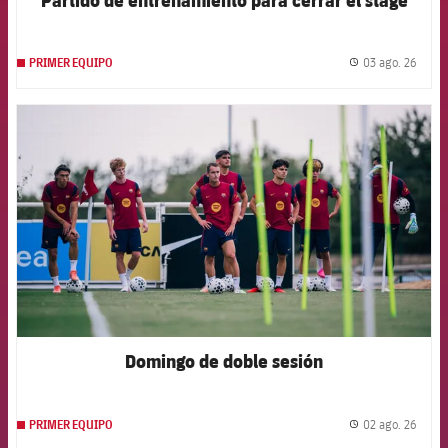
03 ago. 26
PRIMER EQUIPO
label.
FCB Barcelona badge
Domingo de doble sesión
02 ago. 26
PRIMER EQUIPO
label.