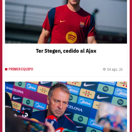
Ter Stegen, cedido al Ajax
04 ago. 26
PRIMER EQUIPO
label.
FCB Barcelona badge