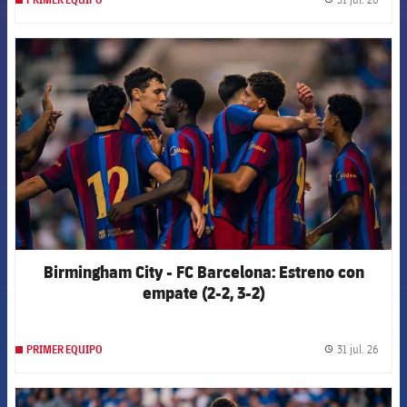
PRIMER EQUIPO
label.
FCB Barcelona badge
Birmingham City - FC Barcelona: Estreno con
empate (2-2, 3-2)
31 jul. 26
PRIMER EQUIPO
label.
FCB Barcelona badge