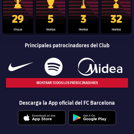
Trofeo de La Liga
Trofeo de la Liga de Campeones
Trofeo del Mundial de Clube
Copa del 
29
5
3
32
TÍTULOS
TROFEOS
TROFEOS
TROFEOS
Principales patrocinadores del Club
MOSTRAR TODOS LOS PATROCINADORES
Descarga la App oficial del FC Barcelona