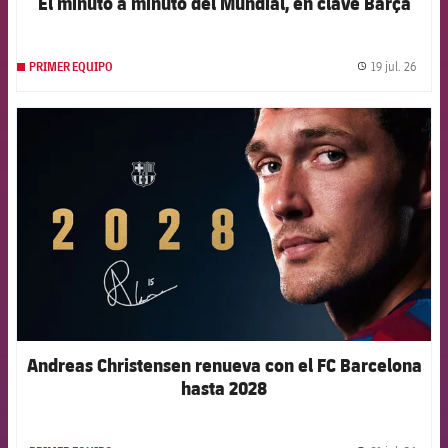
El minuto a minuto del Mundial, en clave Barça
19 jul. 26
PRIMER EQUIPO
label.
FCB Barcelona badge
Andreas Christensen renueva con el FC Barcelona
hasta 2028