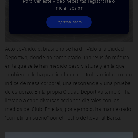
Para ver este vídeo necesitas registrarte o
plusicon
más
Servicios Médicos
Acreditaciones
Fotos
iniciar sesión
Fotos
Infantil A
Entradas
SUB8 B
Calendario
Campus Verano
Actualidad
Accesibilidad
Historia
Instalaciones
Regístrate ahora
Infantil B
Resultados
Resultados
Juvenil
PLUSICON
MÁS
Palmarés
Clasificaciones
Jugadores
Cadete
Primer equipo
Acto seguido, el brasileño se ha dirigido a la Ciudad
plusicon
más
Deportiva, donde ha completado una revisión médica
Jugadors
Clasificaciones
Infantil
Actualidad
Barça Atlètic
en la que se le han medido peso y altura y en la que
plusicon
más
Fotos
también se le ha practicado un control cardiológico, un
Alevín
Calendario
Actualidad
Base
índice de masa corporal, una resonancia y una prueba
plusicon
más
Palmarés
de esfuerzo. En la propia Ciudad Deportiva también ha
Entradas
Calendario
Campus Verano
Actualidad
llevado a cabo diversas acciones digitales con los
Historia
medios del Club. En ellas, por ejemplo, ha manifestado
Resultados
Resultados
Barça C
"cumplir un sueño" por el hecho de llegar al Barça.
PLUSICON
MÁS
Clasificaciones
Jugadores
Junior
Información general
plusicon
más