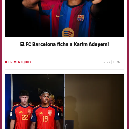
El FC Barcelona ficha a Karim Adeyemi
23 jul. 26
PRIMER EQUIPO
label.
FCB Barcelona badge