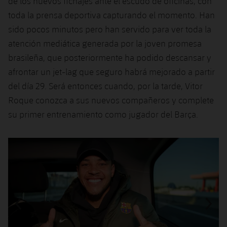
de los nuevos fichajes ante el escudo de oficinas, con
Jugadores
Noticias
Apúntate a las amateurs
toda la prensa deportiva capturando el momento. Han
plusicon
más
sido pocos minutos pero han servido para ver toda la
Calendario
Voleibol masculino
Apúntate a las amateurs
atención mediática generada por la joven promesa
PLUSICON
MÁS
brasileña, que posteriormente ha podido descansar y
Resultados
Voleibol femenino
Carnet de las Secciones Amateurs
League of Legends
afrontar un jet-lag que seguro habrá mejorado a partir
del día 29. Será entonces cuando, por la tarde, Vitor
Clasificaciones
VALORANT Rising
Roque conozca a sus nuevos compañeros y complete
Fotos
su primer entrenamiento como jugador del Barça.
VALORANT Game Changers
Anterior
label.aria.chevronleft
Siguiente
label.aria.
eFootball