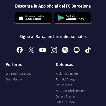
Descarga la App oficial del FC Barcelona
Sigue al Barça en las redes sociales
facebook
x
youtube
instagram
spotify
discord
tiktok
Porteros
Defensas
Wojciech Szczęsny
Alejandro Balde
Joan Garcia
Ronald Araujo
Pau Cubarsí
Andreas Christensen
Gerard Martín
Jules Kounde