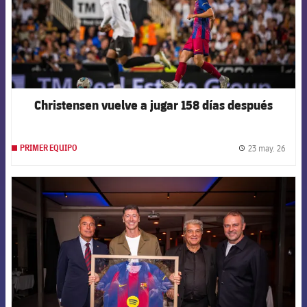
Christensen vuelve a jugar 158 días después
23 may. 26
PRIMER EQUIPO
label.
FCB Barcelona badge