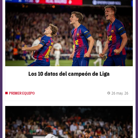
Los 10 datos del campeón de Liga
26 may. 26
PRIMER EQUIPO
label.
FCB Barcelona badge