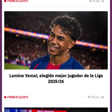
01 jul. 26
PRIMER EQUIPO
label.
FCB Barcelona badge
Lamine Yamal, elegido mejor jugador de la Liga
2025/26
05 jun. 26
PRIMER EQUIPO
label.
FCB Barcelona badge