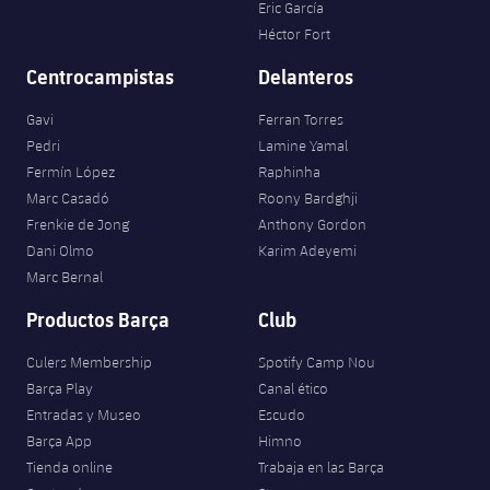
Eric García
Héctor Fort
Centrocampistas
Delanteros
Gavi
Ferran Torres
Pedri
Lamine Yamal
Fermín López
Raphinha
Marc Casadó
Roony Bardghji
Frenkie de Jong
Anthony Gordon
Dani Olmo
Karim Adeyemi
Marc Bernal
Productos Barça
Club
Culers Membership
Spotify Camp Nou
Barça Play
Canal ético
Entradas y Museo
Escudo
Barça App
Himno
Tienda online
Trabaja en las Barça