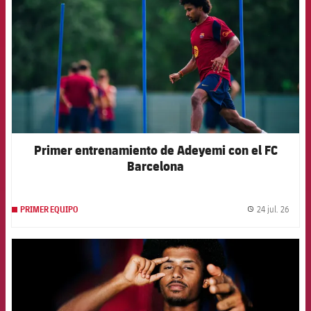
Primer entrenamiento de Adeyemi con el FC
Barcelona
24 jul. 26
PRIMER EQUIPO
label.
FCB Barcelona badge