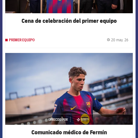
Cena de celebración del primer equipo
20 may. 26
PRIMER EQUIPO
label.
FCB Barcelona badge
OFRECIDO POR
asistencia
Comunicado médico de Fermín