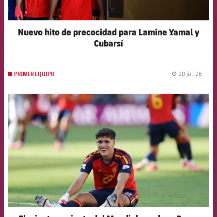
Nuevo hito de precocidad para Lamine Yamal y
Cubarsí
20 jul. 26
PRIMER EQUIPO
label.
FCB Barcelona badge