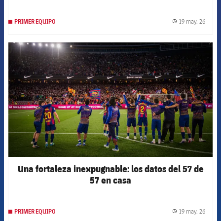
19 may. 26
PRIMER EQUIPO
label.
FCB Barcelona badge
Una fortaleza inexpugnable: los datos del 57 de
57 en casa
19 may. 26
PRIMER EQUIPO
label.