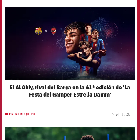
FCB Barcelona badge
El Al Ahly, rival del Barça en la 61.ª edición de 'La
Festa del Gamper Estrella Damm'
24 jul. 26
PRIMER EQUIPO
label.
FCB Barcelona badge