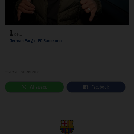
1
de
11
German Parga - FC Barcelona
COMPARTE ESTE ARTÍCULO
label.aria.whatsapp
label.aria.facebook
Whatsapp
Facebook