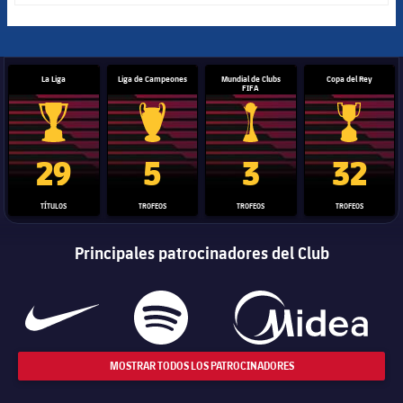
La Liga
Liga de Campeones
Mundial de Clubs
Copa del Rey
FIFA
Trofeo de La Liga
Trofeo de la Liga de Campeones
Trofeo del Mundial de Clube
Copa del 
29
5
3
32
TÍTULOS
TROFEOS
TROFEOS
TROFEOS
Principales patrocinadores del Club
MOSTRAR TODOS LOS PATROCINADORES