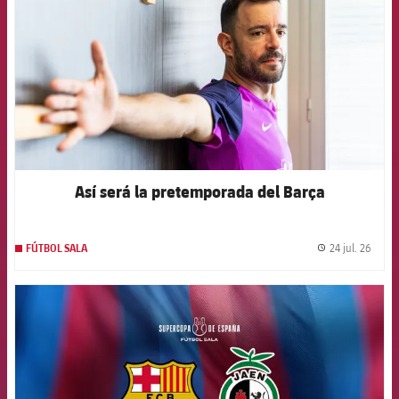
Así será la pretemporada del Barça
24 jul. 26
FÚTBOL SALA
label.
FCB Barcelona badge