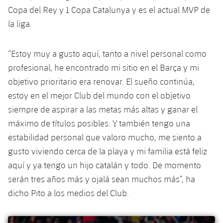
plusicon
más
Servicios Médicos
Acreditaciones
Fotos
Copa del Rey y 1 Copa Catalunya y es el actual MVP de
Fotos
Infantil A
Entradas
SUB8 B
Calendario
la liga.
Campus Verano
Actualidad
Accesibilidad
Historia
Instalaciones
Infantil B
Resultados
Resultados
Juvenil
“Estoy muy a gusto aquí, tanto a nivel personal como
PLUSICON
MÁS
Palmarés
profesional, he encontrado mi sitio en el Barça y mi
Clasificaciones
Jugadores
Cadete
Primer equipo
objetivo prioritario era renovar. El sueño continúa,
plusicon
más
Jugadors
estoy en el mejor Club del mundo con el objetivo
Clasificaciones
Infantil
Actualidad
Barça Atlètic
siempre de aspirar a las metas más altas y ganar el
plusicon
más
Fotos
máximo de títulos posibles. Y también tengo una
Alevín
Calendario
Actualidad
Base
estabilidad personal que valoro mucho, me siento a
plusicon
más
Palmarés
gusto viviendo cerca de la playa y mi familia está feliz
Entradas
Calendario
Campus Verano
Actualidad
aquí y ya tengo un hijo catalán y todo. De momento
Historia
Resultados
serán tres años más y ojalá sean muchos más”, ha
Resultados
Barça C
dicho Pito a los medios del Club.
PLUSICON
MÁS
Clasificaciones
Jugadores
Junior
Información general
plusicon
más