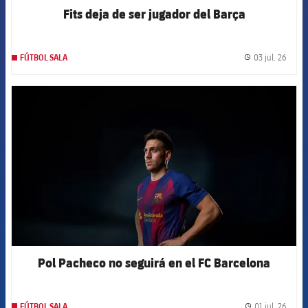
Fits deja de ser jugador del Barça
03 jul. 26
FÚTBOL SALA
label.
FCB Barcelona badge
Pol Pacheco no seguirá en el FC Barcelona
01 jul. 26
FÚTBOL SALA