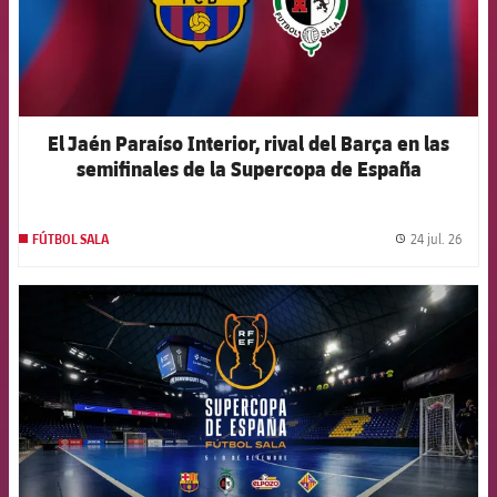
El Jaén Paraíso Interior, rival del Barça en las
semifinales de la Supercopa de España
24 jul. 26
FÚTBOL SALA
label.
FCB Barcelona badge