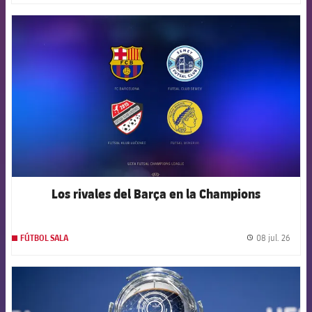
FCB Barcelona badge
Los rivales del Barça en la Champions
08 jul. 26
FÚTBOL SALA
label.
FCB Barcelona badge