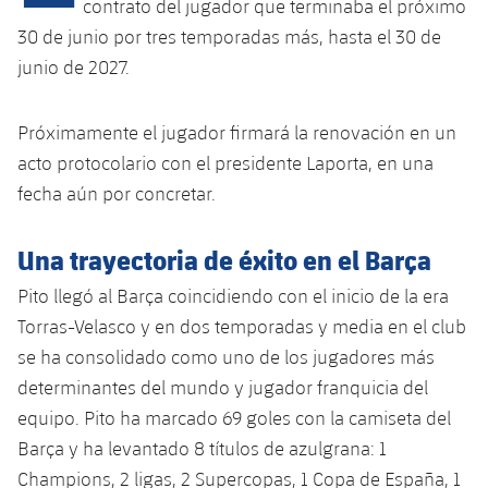
Calendario
contrato del jugador que terminaba el próximo
Campus Verano
Base
30 de junio por tres temporadas más, hasta el 30 de
SUB13
SUB13 B
Entradas
Barça Atlètic
junio de 2027.
plusicon
más
PLUSICON
MÁS
SUB12
SUB12 C
Gameday Shows
Junior
Primer Equipo
Instalaciones
Próximamente el jugador firmará la renovación en un
plusicon
más
SUB11 A
SUB11 C
acto protocolario con el presidente Laporta, en una
Resultados
Cadete A
Actualidad
Barça Atlètic
Spotify Camp Nou
fecha aún por concretar.
plusicon
más
SUB11 B
Clasificación
Cadete B
Calendario
Actualidad
Palau Blaugrana
Base
Una trayectoria de éxito en el Barça
plusicon
más
SUB10 A
Jugadores
Infantil A
Entradas
Pito llegó al Barça coincidiendo con el inicio de la era
Calendario
Estadi Johan Cruyff
Actualidad
SUB10 B
PLUSICON
MÁS
Torras-Velasco y en dos temporadas y media en el club
Fotos
Infantil B
Resultados
Resultados
se ha consolidado como uno de los jugadores más
Juvenil
Barça Cafe
Primer equipo
SUB9 A
plusicon
más
plusicon
más
Historia
determinantes del mundo y jugador franquicia del
Mini
Clasificaciones
Clasificaciones
Cadete A
equipo. Pito ha marcado 69 goles con la camiseta del
Ciutat Esportiva
Actualidad
SUB9 B
Barça Atlètic
plusicon
más
Servicios
Palmarés
Barça y ha levantado 8 títulos de azulgrana: 1
plusicon
más
Jugadores
Jugadores
Cadete B
Calendario
SUB8 A
Champions, 2 ligas, 2 Supercopas, 1 Copa de España, 1
La Masia
Actualidad
Base