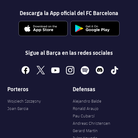
Descarga la App oficial del FC Barcelona
Sigue al Barça en las redes sociales
facebook
x
youtube
instagram
spotify
discord
tiktok
Porteros
Defensas
Wojciech Szczęsny
Alejandro Balde
Joan Garcia
Ronald Araujo
Pau Cubarsí
Andreas Christensen
Gerard Martín
Jules Kounde