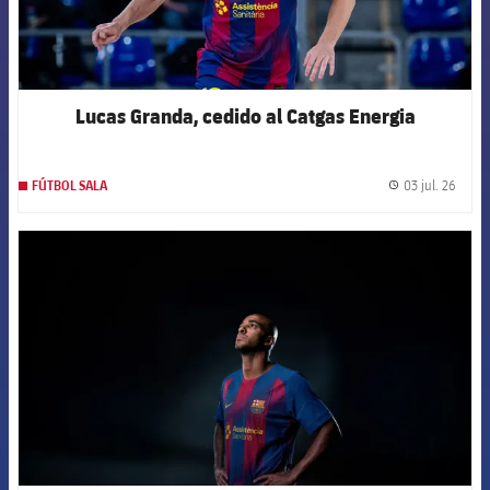
Lucas Granda, cedido al Catgas Energia
03 jul. 26
FÚTBOL SALA
label.
FCB Barcelona badge