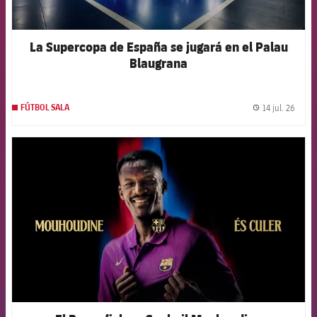
La Supercopa de España se jugará en el Palau
Blaugrana
14 jul. 26
FÚTBOL SALA
label.
FCB Barcelona badge