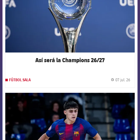
Así será la Champions 26/27
07 jul. 26
FÚTBOL SALA
label.
FCB Barcelona badge