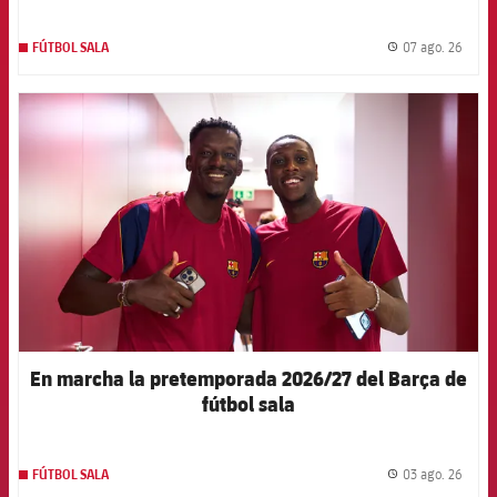
07 ago. 26
FÚTBOL SALA
label.
FCB Barcelona badge
En marcha la pretemporada 2026/27 del Barça de
fútbol sala
03 ago. 26
FÚTBOL SALA
label.