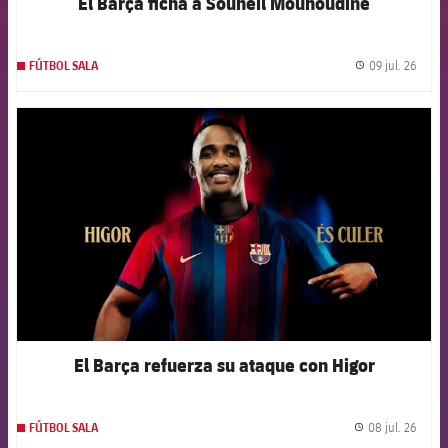
El Barça ficha a Souheil Mouhoudine
09 jul. 26
FÚTBOL SALA
label.
FCB Barcelona badge
El Barça refuerza su ataque con Higor
08 jul. 26
FÚTBOL SALA
label.