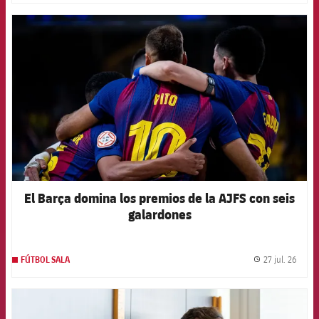
FCB Barcelona badge
El Barça domina los premios de la AJFS con seis
galardones
27 jul. 26
FÚTBOL SALA
label.
FCB Barcelona badge