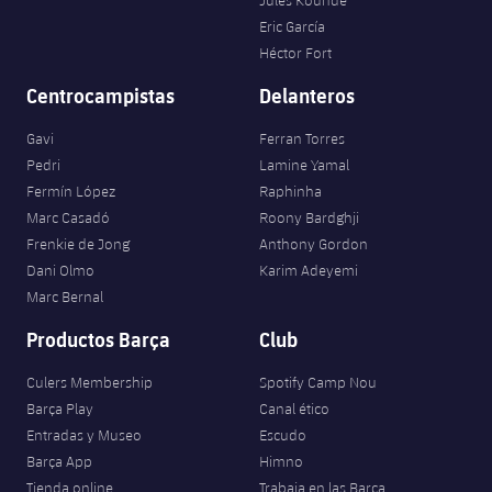
Eric García
Héctor Fort
Centrocampistas
Delanteros
Gavi
Ferran Torres
Pedri
Lamine Yamal
Fermín López
Raphinha
Marc Casadó
Roony Bardghji
Frenkie de Jong
Anthony Gordon
Dani Olmo
Karim Adeyemi
Marc Bernal
Productos Barça
Club
Culers Membership
Spotify Camp Nou
Barça Play
Canal ético
Entradas y Museo
Escudo
Barça App
Himno
Tienda online
Trabaja en las Barça