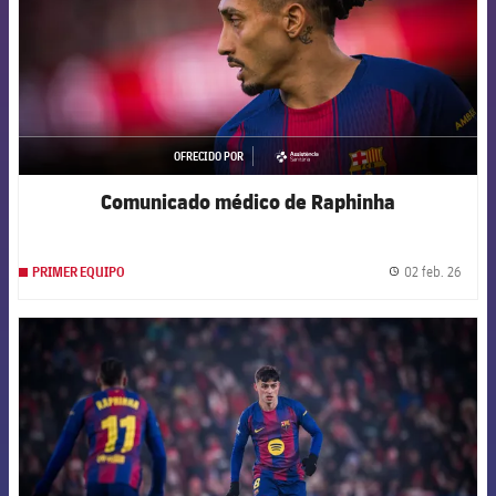
OFRECIDO POR
asistencia
Comunicado médico de Raphinha
02 feb. 26
PRIMER EQUIPO
label.
FCB Barcelona badge