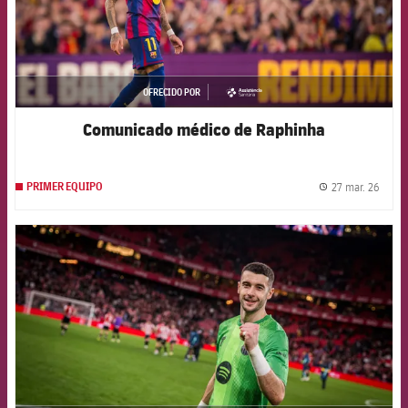
OFRECIDO POR
asistencia
Comunicado médico de Raphinha
27 mar. 26
PRIMER EQUIPO
label.
FCB Barcelona badge