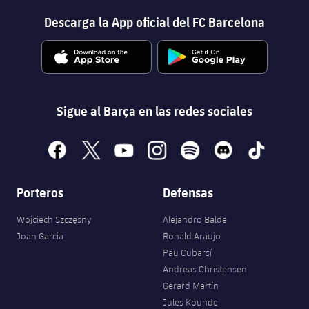
Descarga la App oficial del FC Barcelona
Sigue al Barça en las redes sociales
facebook
x
youtube
instagram
spotify
discord
tiktok
Porteros
Defensas
Wojciech Szczęsny
Alejandro Balde
Joan Garcia
Ronald Araujo
Pau Cubarsí
Andreas Christensen
Gerard Martín
Jules Kounde