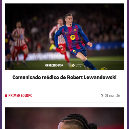
FCB Barcelona badge
OFRECIDO POR
asistencia
Comunicado médico de Robert Lewandowski
01 mar. 26
PRIMER EQUIPO
label.
FCB Barcelona badge