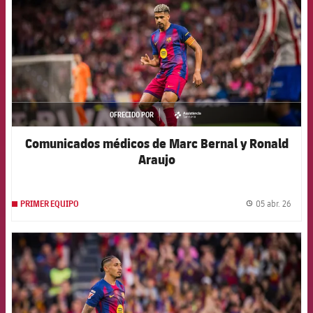
OFRECIDO POR
asistencia
Comunicados médicos de Marc Bernal y Ronald
Araujo
05 abr. 26
PRIMER EQUIPO
label.
FCB Barcelona badge