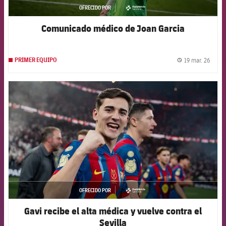
OFRECIDO POR
asistencia
Comunicado médico de Joan Garcia
19 mar. 26
PRIMER EQUIPO
label.
FCB Barcelona badge
OFRECIDO POR
asistencia
Gavi recibe el alta médica y vuelve contra el
Sevilla