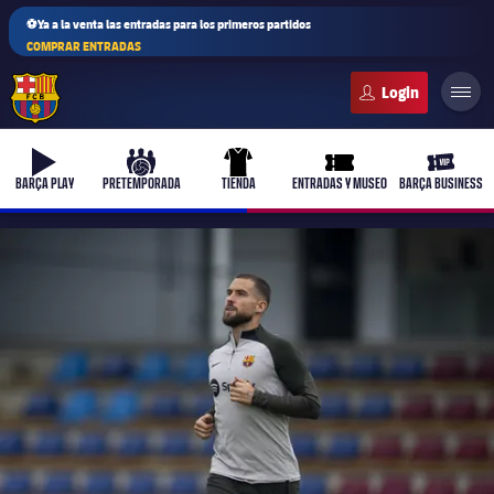
⚽Ya a la venta las entradas para los primeros partidos
COMPRAR ENTRADAS
FC Barcelona club badge
b-play
culers-ball
uniform
ticket-full
ticket-v
BARÇA PLAY
PRETEMPORADA
TIENDA
ENTRADAS Y MUSEO
BARÇA BUSINESS
PLUSICON
MÁS
Primer equipo
Femenino
plusicon
más
Actualidad
Barça Atlètic
plusicon
más