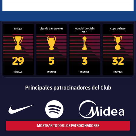
La Liga
Liga de Campeones
Mundial de Clubs
Copa del Rey
FIFA
Trofeo de La Liga
Trofeo de la Liga de Campeones
Trofeo del Mundial de Clube
Copa del 
29
5
3
32
TÍTULOS
TROFEOS
TROFEOS
TROFEOS
Principales patrocinadores del Club
MOSTRAR TODOS LOS PATROCINADORES