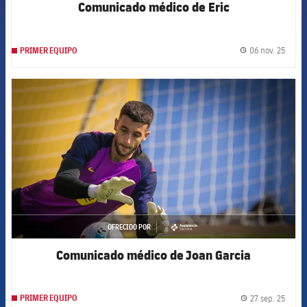
Comunicado médico de Eric
06 nov. 25
PRIMER EQUIPO
label.
FCB Barcelona badge
OFRECIDO POR
asistencia
Comunicado médico de Joan Garcia
27 sep. 25
PRIMER EQUIPO
label.