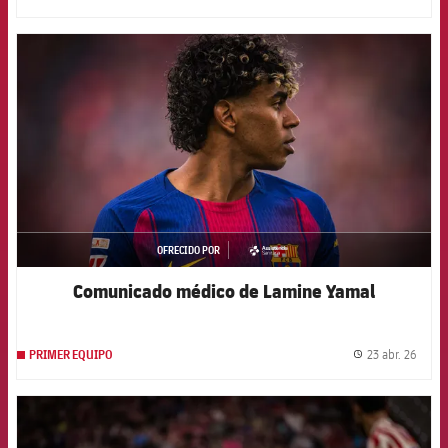
FCB Barcelona badge
OFRECIDO POR
asistencia
Comunicado médico de Lamine Yamal
23 abr. 26
PRIMER EQUIPO
label.
FCB Barcelona badge