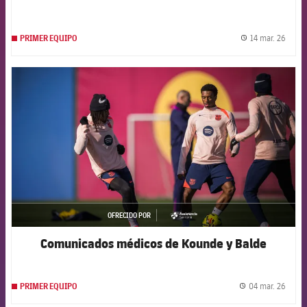
14 mar. 26
PRIMER EQUIPO
label.
FCB Barcelona badge
OFRECIDO POR
asistencia
Comunicados médicos de Kounde y Balde
04 mar. 26
PRIMER EQUIPO
label.