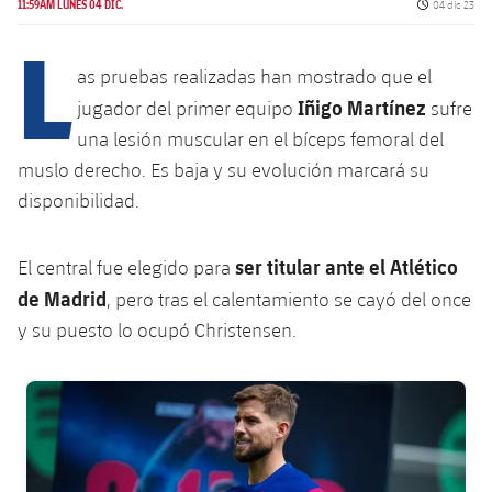
Calendario
Fecha de pu
11:59AM LUNES 04 DIC.
04 dic 23
Campus Verano
Base
L
SUB13
SUB13 B
Entradas
Barça Atlètic
plusicon
más
as pruebas realizadas han mostrado que el
PLUSICON
MÁS
SUB12
SUB12 C
Iñigo Martínez
jugador del primer equipo
sufre
Gameday Shows
Junior
Primer Equipo
Instalaciones
plusicon
más
una lesión muscular en el bíceps femoral del
SUB11 A
SUB11 C
Resultados
muslo derecho. Es baja y su evolución marcará su
Cadete A
Actualidad
Barça Atlètic
Spotify Camp Nou
plusicon
más
disponibilidad.
SUB11 B
Clasificación
Cadete B
Calendario
Actualidad
Palau Blaugrana
Base
plusicon
más
SUB10 A
ser titular ante el Atlético
El central fue elegido para
Jugadores
Infantil A
Entradas
de Madrid
, pero tras el calentamiento se cayó del once
Calendario
Estadi Johan Cruyff
Actualidad
SUB10 B
PLUSICON
MÁS
y su puesto lo ocupó Christensen.
Fotos
Infantil B
Resultados
Resultados
Juvenil
Barça Cafe
Primer equipo
SUB9 A
plusicon
más
plusicon
más
Historia
FC Barcelona club badge
Mini
Clasificaciones
Clasificaciones
Cadete A
Ciutat Esportiva
Actualidad
SUB9 B
Barça Atlètic
plusicon
más
Servicios
Palmarés
plusicon
más
Jugadores
Jugadores
Cadete B
Calendario
SUB8 A
La Masia
Actualidad
Base