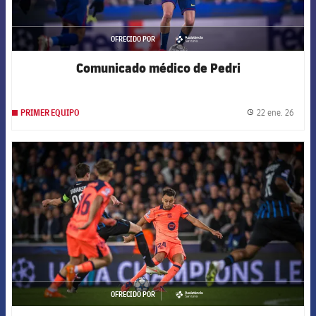
OFRECIDO POR
asistencia
Comunicado médico de Pedri
22 ene. 26
PRIMER EQUIPO
label.
FCB Barcelona badge
OFRECIDO POR
asistencia