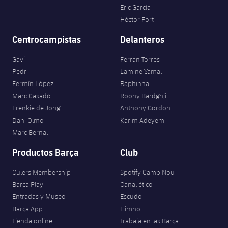
Eric García
Héctor Fort
Centrocampistas
Delanteros
Gavi
Ferran Torres
Pedri
Lamine Yamal
Fermín López
Raphinha
Marc Casadó
Roony Bardghji
Frenkie de Jong
Anthony Gordon
Dani Olmo
Karim Adeyemi
Marc Bernal
Productos Barça
Club
Culers Membership
Spotify Camp Nou
Barça Play
Canal ético
Entradas y Museo
Escudo
Barça App
Himno
Tienda online
Trabaja en las Barça