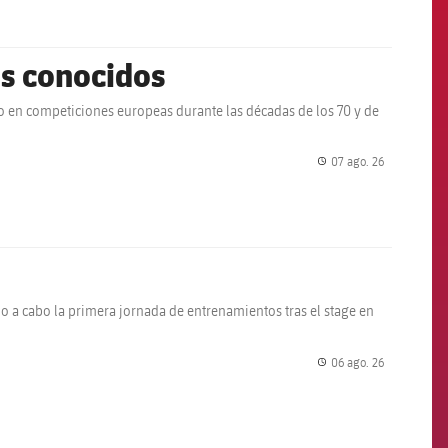
os conocidos
do en competiciones europeas durante las décadas de los 70 y de
07 ago. 26
label.share.
do a cabo la primera jornada de entrenamientos tras el stage en
06 ago. 26
label.share.