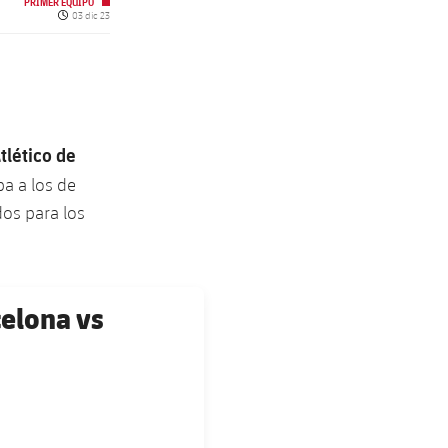
PRIMER EQUIPO
Fecha de publicación
03 dic 23
tlético de
ba a los de
os para los
celona vs