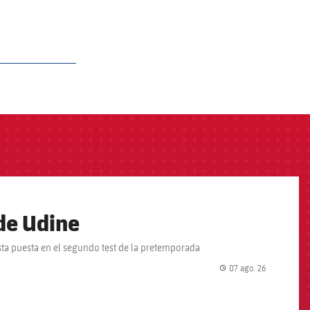
 de Udine
ista puesta en el segundo test de la pretemporada
07 ago. 26
label.share.