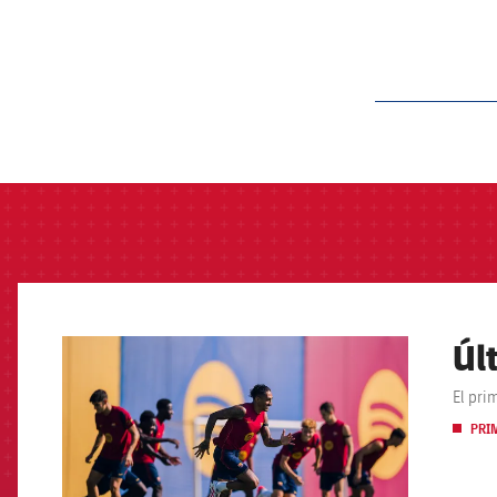
label.aria.barcelon
Úl
FCB Barcelona badge
El pri
PRI