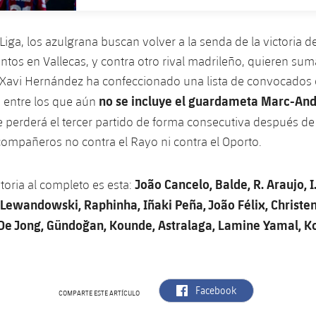
 Liga, los azulgrana buscan volver a la senda de la victoria 
ntos en Vallecas, y contra otro rival madrileño, quieren sum
o, Xavi Hernández ha confeccionado una lista de convocados 
no se incluye el guardameta Marc-And
, entre los que aún
e perderá el tercer partido de forma consecutiva después d
compañeros no contra el Rayo ni contra el Oporto.
João Cancelo, Balde, R. Araujo, I
atoria al completo es esta:
, Lewandowski, Raphinha, Iñaki Peña, João Félix, Christ
. De Jong, Gündoğan, Kounde, Astralaga, Lamine Yamal, K
label.aria.facebook
Facebook
COMPARTE ESTE ARTÍCULO