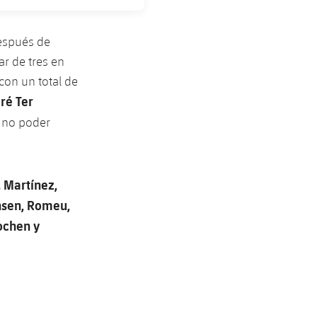
después de
ar de tres en
con un total de
ré Ter
e no poder
. Martínez,
ensen, Romeu,
ochen y