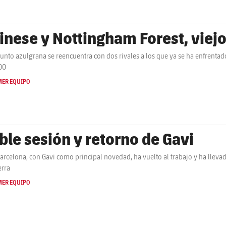
inese y Nottingham Forest, viej
junto azulgrana se reencuentra con dos rivales a los que ya se ha enfrenta
00
MER EQUIPO
ble sesión y retorno de Gavi
Barcelona, con Gavi como principal novedad, ha vuelto al trabajo y ha lleva
erra
MER EQUIPO