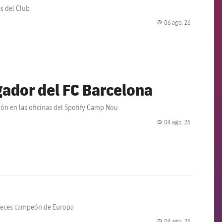
es del Club
06 ago. 26
label.share.
ador del FC Barcelona
ción en las oficinas del Spotify Camp Nou
04 ago. 26
label.share.
 veces campeón de Europa
04 ago. 26