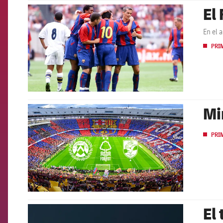
El
FCB Barcelona badge
En el 
PRI
Mi
FCB Barcelona badge
PRI
El
FCB Barcelona badge