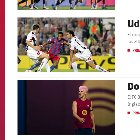
Ud
FCB Barcelona badge
El con
los 20
PRI
Do
FCB Barcelona badge
El FC 
Inglat
PRI