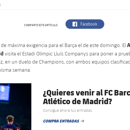
.
label.aria.facebook
Facebook
COMPARTE ESTE ARTÍCULO
A
o de máxima exigencia para el Barça el de este domingo. El
id
visita el Estadi Olímpic Lluís Companys para poner a prue
z, en un duelo de Champions, con ambos equipos clasificad
misma semana.
¿Quieres venir al FC Bar
Atlético de Madrid?
Consigue ahora tus entradas.
COMPRA ENTRADAS
FECHA DE PUBLICACIÓN