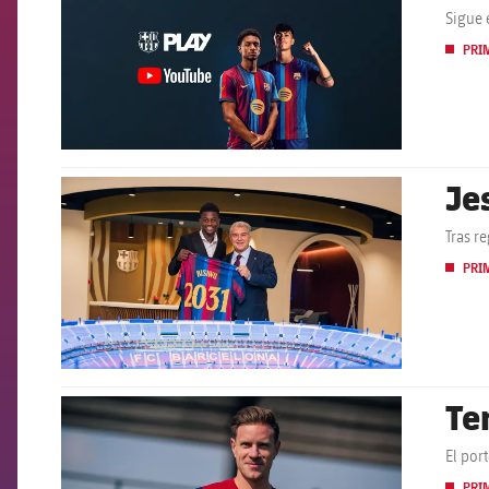
Sigue 
PRI
Je
FCB Barcelona badge
Tras r
PRI
Te
FCB Barcelona badge
El por
PRI