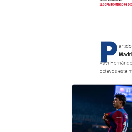
12:00PM DOMINGO 03 DIC
P
artid
Madr
Xavi Hernánde
octavos esta 
FC Barcelona club badge