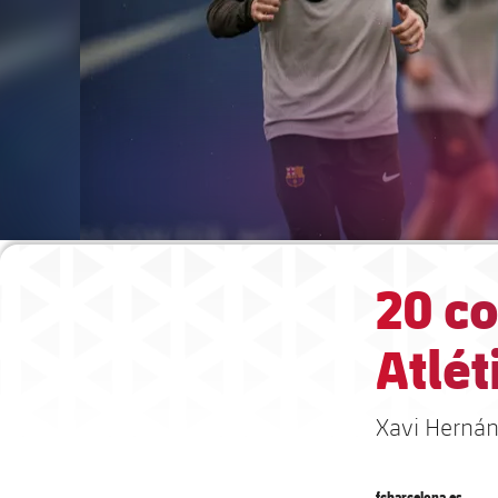
20 co
Atlét
Xavi Hernán
fcbarcelona.es