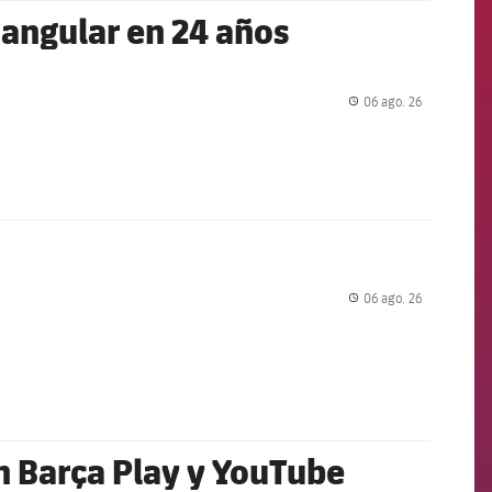
iangular en 24 años
06 ago. 26
label.share.
06 ago. 26
label.share.
en Barça Play y YouTube