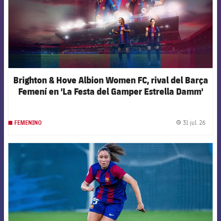
Brighton & Hove Albion Women FC, rival del Barça
Femení en 'La Festa del Gamper Estrella Damm'
31 jul. 26
FEMENINO
label.
FCB Barcelona badge