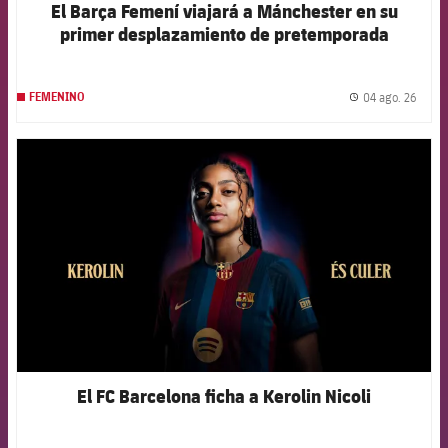
El Barça Femení viajará a Mánchester en su
primer desplazamiento de pretemporada
04 ago. 26
FEMENINO
label.
FCB Barcelona badge
El FC Barcelona ficha a Kerolin Nicoli