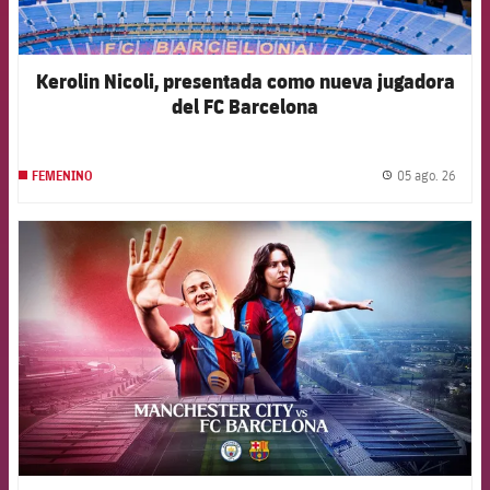
Kerolin Nicoli, presentada como nueva jugadora
del FC Barcelona
05 ago. 26
FEMENINO
label.
FCB Barcelona badge