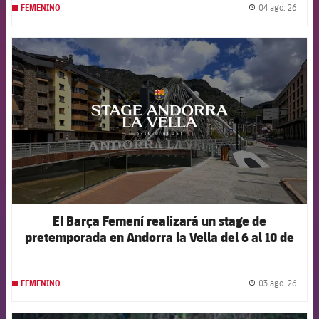
04 ago. 26
FEMENINO
label.
FCB Barcelona badge
El Barça Femení realizará un stage de
pretemporada en Andorra la Vella del 6 al 10 de
agosto
03 ago. 26
FEMENINO
label.