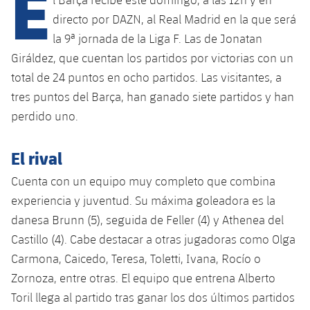
E
Calendario
Campus Verano
Base
directo por DAZN, al Real Madrid en la que será
SUB13
SUB13 B
Entradas
la 9ª jornada de la Liga F. Las de Jonatan
Barça Atlètic
plusicon
más
PLUSICON
MÁS
Giráldez, que cuentan los partidos por victorias con un
SUB12
SUB12 C
Gameday Shows
Junior
total de 24 puntos en ocho partidos. Las visitantes, a
Primer Equipo
Instalaciones
plusicon
más
SUB11 A
tres puntos del Barça, han ganado siete partidos y han
SUB11 C
Resultados
Cadete A
Actualidad
perdido uno.
Barça Atlètic
Spotify Camp Nou
plusicon
más
SUB11 B
Clasificación
Cadete B
Calendario
El rival
Actualidad
Palau Blaugrana
Base
plusicon
más
SUB10 A
Jugadores
Infantil A
Cuenta con un equipo muy completo que combina
Entradas
Calendario
Estadi Johan Cruyff
Actualidad
SUB10 B
experiencia y juventud. Su máxima goleadora es la
PLUSICON
MÁS
Fotos
Infantil B
Resultados
danesa Brunn (5), seguida de Feller (4) y Athenea del
Resultados
Juvenil
Barça Cafe
Primer equipo
SUB9 A
plusicon
más
Castillo (4). Cabe destacar a otras jugadoras como Olga
plusicon
más
Historia
Mini
Clasificaciones
Clasificaciones
Carmona, Caicedo, Teresa, Toletti, Ivana, Rocío o
Cadete A
Ciutat Esportiva
Actualidad
SUB9 B
Barça Atlètic
plusicon
más
Zornoza, entre otras. El equipo que entrena Alberto
Servicios
Palmarés
plusicon
más
Jugadores
Jugadores
Cadete B
Toril llega al partido tras ganar los dos últimos partidos
Calendario
SUB8 A
La Masia
Actualidad
Base