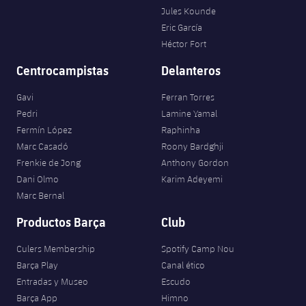
Jules Kounde
Eric García
Héctor Fort
Centrocampistas
Delanteros
Gavi
Ferran Torres
Pedri
Lamine Yamal
Fermín López
Raphinha
Marc Casadó
Roony Bardghji
Frenkie de Jong
Anthony Gordon
Dani Olmo
Karim Adeyemi
Marc Bernal
Productos Barça
Club
Culers Membership
Spotify Camp Nou
Barça Play
Canal ético
Entradas y Museo
Escudo
Barça App
Himno