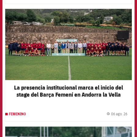
FCB Barcelona badge
La presencia institucional marca el inicio del
stage del Barça Femení en Andorra la Vella
06 ago. 26
FEMENINO
label.
FCB Barcelona badge