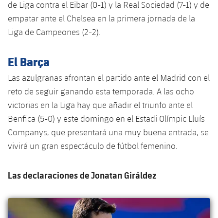
plusicon
más
Servicios Médicos
de Liga contra el Eibar (0-1) y la Real Sociedad (7-1) y de
Acreditaciones
Fotos
Fotos
Infantil A
empatar ante el Chelsea en la primera jornada de la
Entradas
SUB8 B
Calendario
Campus Verano
Actualidad
Accesibilidad
Liga de Campeones (2-2).
Historia
Instalaciones
Infantil B
Resultados
Resultados
Juvenil
PLUSICON
MÁS
Palmarés
El Barça
Clasificaciones
Jugadores
Cadete
Primer equipo
Las azulgranas afrontan el partido ante el Madrid con el
plusicon
más
reto de seguir ganando esta temporada. A las ocho
Jugadors
Clasificaciones
Infantil
Actualidad
Barça Atlètic
victorias en la Liga hay que añadir el triunfo ante el
plusicon
más
Fotos
Benfica (5-0) y este domingo en el Estadi Olímpic Lluís
Alevín
Calendario
Actualidad
Base
Companys, que presentará una muy buena entrada, se
plusicon
más
Palmarés
vivirá un gran espectáculo de fútbol femenino.
Entradas
Calendario
Campus Verano
Actualidad
Historia
Las declaraciones de Jonatan Giráldez
Resultados
Resultados
Barça C
PLUSICON
MÁS
Clasificaciones
Jugadores
Junior
Información general
plusicon
más