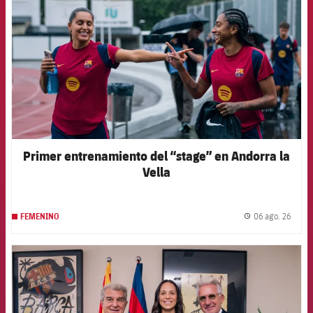
Primer entrenamiento del “stage” en Andorra la
Vella
06 ago. 26
FEMENINO
label.
FCB Barcelona badge