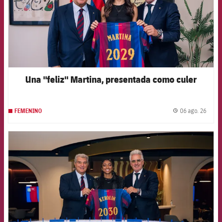
Una "feliz" Martina, presentada como culer
06 ago. 26
FEMENINO
label.
FCB Barcelona badge