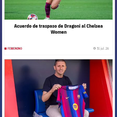
Acuerdo de traspaso de Dragoni al Chelsea
Women
31 jul. 26
FEMENINO
label.
FCB Barcelona badge