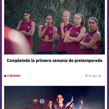
FCB Barcelona badge
Completada la primera semana de pretemporada
01 ago. 26
FEMENINO
label.
FCB Barcelona badge