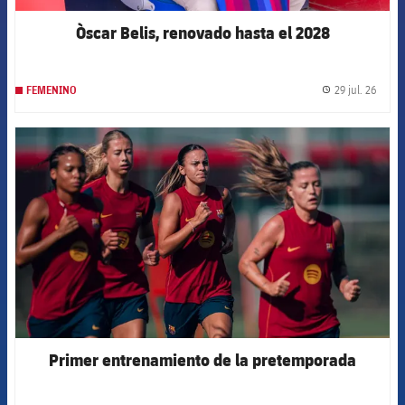
Òscar Belis, renovado hasta el 2028
29 jul. 26
FEMENINO
label.
FCB Barcelona badge
Primer entrenamiento de la pretemporada