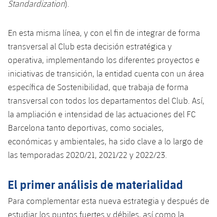
Standardization
).
Jugadores
Clasificaciones
Juvenil
Noticias
Atletismo
plusicon
más
Fotos
En esta misma línea, y con el fin de integrar de forma
Infantil
Actualidad
Baloncesto en silla de ruedas
transversal al Club esta decisión estratégica y
plusicon
más
Historia
Alevín
operativa, implementando los diferentes proyectos e
Masculino
Actualidad
Hockey sobre hielo
iniciativas de transición, la entidad cuenta con un área
plusicon
más
Palmarés
específica de Sostenibilidad, que trabaja de forma
Femenino
Jugadores
Actualidad
Hockey hierba
transversal con todos los departamentos del Club. Así,
plusicon
más
la ampliación e intensidad de las actuaciones del FC
Agenda
Calendario
Jugadores
Noticias
Patinaje artístico
Barcelona tanto deportivas, como sociales,
plusicon
más
económicas y ambientales, ha sido clave a lo largo de
Resultados
Calendario
Hockey Hierba Masculino
Escuela de Patinaje
Actualidad
las temporadas 2020/21, 2021/22 y 2022/23.
Clasificaciones
Resultados
Hockey Hierba Femenino
Plantilla
Rugby
plusicon
más
El primer análisis de materialidad
Clasificaciones
Agenda
Para complementar esta nueva estrategia y después de
Actualidad
Voleibol
plusicon
más
estudiar los puntos fuertes y débiles, así como la