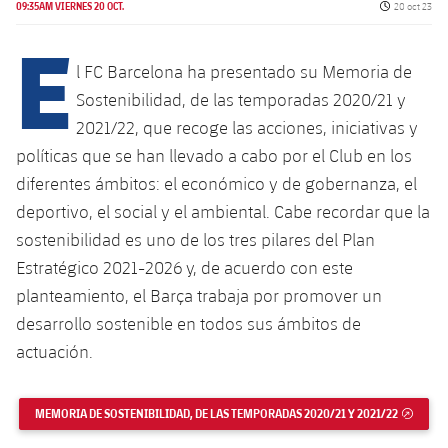
Calendario
Fecha de pu
Campus Verano
Base
09:35AM VIERNES 20 OCT.
20 oct 23
E
SUB13
SUB13 B
Entradas
Barça Atlètic
plusicon
más
l FC Barcelona ha presentado su Memoria de
PLUSICON
MÁS
SUB12
SUB12 C
Sostenibilidad, de las temporadas 2020/21 y
Gameday Shows
Junior
Primer Equipo
Instalaciones
plusicon
más
2021/22, que recoge las acciones, iniciativas y
SUB11 A
SUB11 C
Resultados
políticas que se han llevado a cabo por el Club en los
Cadete A
Actualidad
Barça Atlètic
Spotify Camp Nou
plusicon
más
diferentes ámbitos: el económico y de gobernanza, el
SUB11 B
Clasificación
Cadete B
deportivo, el social y el ambiental. Cabe recordar que la
Calendario
Actualidad
Palau Blaugrana
Base
plusicon
más
SUB10 A
sostenibilidad es uno de los tres pilares del Plan
Jugadores
Infantil A
Entradas
Estratégico 2021-2026 y, de acuerdo con este
Calendario
Estadi Johan Cruyff
Actualidad
SUB10 B
planteamiento, el Barça trabaja por promover un
PLUSICON
MÁS
Fotos
Infantil B
Resultados
Resultados
desarrollo sostenible en todos sus ámbitos de
Juvenil
Barça Cafe
Primer equipo
SUB9 A
plusicon
más
actuación.
plusicon
más
Historia
Mini
Clasificaciones
Clasificaciones
Cadete A
Ciutat Esportiva
Actualidad
SUB9 B
Barça Atlètic
plusicon
más
Servicios
Palmarés
plusicon
más
MEMORIA DE SOSTENIBILIDAD, DE LAS TEMPORADAS 2020/21 Y 2021/22
ENLAC
Jugadores
Jugadores
Cadete B
Calendario
SUB8 A
La Masia
Actualidad
Base