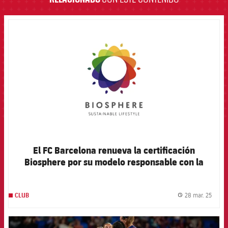
FCB Barcelona badge
El FC Barcelona renueva la certificación
Biosphere por su modelo responsable con la
sociedad y el medio ambiente
28 mar. 25
CLUB
label.
FCB Barcelona badge