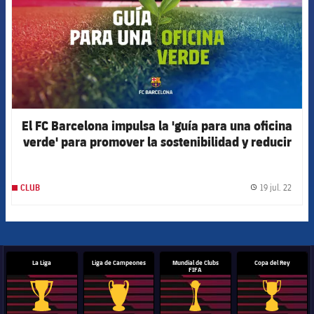
El FC Barcelona impulsa la 'guía para una oficina
verde' para promover la sostenibilidad y reducir
residuos y consumo de energía
19 jul. 22
CLUB
label.
La Liga
Liga de Campeones
Mundial de Clubs
Copa del Rey
FIFA