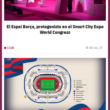
El Espai Barça, protagonista en el Smart City Expo
World Congress
08 nov. 23
CLUB
label.
FCB Barcelona badge