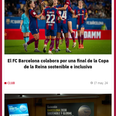
El FC Barcelona colabora por una final de la Copa
de la Reina sostenible e inclusiva
17 may. 24
CLUB
label.
FCB Barcelona badge