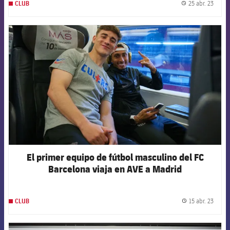
25 abr. 23
CLUB
label.
FCB Barcelona badge
El primer equipo de fútbol masculino del FC
Barcelona viaja en AVE a Madrid
15 abr. 23
CLUB
label.
FCB Barcelona badge