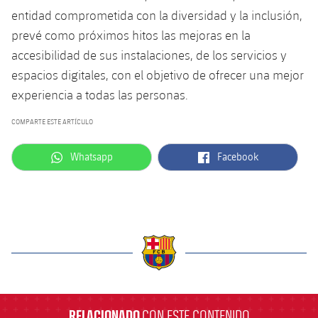
entidad comprometida con la diversidad y la inclusión,
prevé como próximos hitos las mejoras en la
accesibilidad de sus instalaciones, de los servicios y
espacios digitales, con el objetivo de ofrecer una mejor
experiencia a todas las personas.
COMPARTE ESTE ARTÍCULO
label.aria.whatsapp
label.aria.facebook
Whatsapp
Facebook
label.aria.barcelona
RELACIONADO
CON ESTE CONTENIDO