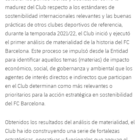
Jugadores
madurez del Club respecto a los estándares de
Noticias
Apúntate a las amateurs
plusicon
más
sostenibilidad internacionales relevantes y las buenas
Calendario
Voleibol masculino
prácticas de otros clubes deportivos de referencia,
Apúntate a las amateurs
PLUSICON
MÁS
durante la temporada 2021/22, el Club inició y ejecutó
Resultados
Voleibol femenino
Carnet de las Secciones Amateurs
League of Legends
el primer análisis de materialidad de la historia del FC
Barcelona. Este proceso se impulsó desde la Entidad
Clasificaciones
VALORANT Rising
para identificar aquellos temas (materias) de impacto
económico, social, de gobernanza y ambiental que los
Fotos
VALORANT Game Changers
agentes de interés directos e indirectos que participan
en el Club determinan como más relevantes o
eFootball
prioritarios para la acción estratégica en sostenibilidad
del FC Barcelona.
Obtenidos los resultados del análisis de materialidad, el
Club ha ido construyendo una serie de fortalezas
estratégicas, operativas y funcionales que apoyan el