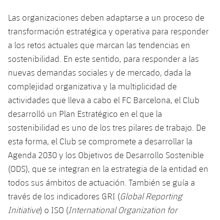
plusicon
más
Servicios Médicos
Acreditaciones
Fotos
Fotos
Infantil A
Las organizaciones deben adaptarse a un proceso de
Entradas
SUB8 B
Calendario
Campus Verano
Actualidad
Accesibilidad
transformación estratégica y operativa para responder
Historia
Instalaciones
Infantil B
Resultados
a los retos actuales que marcan las tendencias en
Resultados
Juvenil
PLUSICON
MÁS
Palmarés
sostenibilidad. En este sentido, para responder a las
Clasificaciones
Jugadores
nuevas demandas sociales y de mercado, dada la
Cadete
Primer equipo
plusicon
más
complejidad organizativa y la multiplicidad de
Jugadors
Clasificaciones
Infantil
actividades que lleva a cabo el FC Barcelona, el Club
Actualidad
Barça Atlètic
plusicon
más
desarrolló un Plan Estratégico en el que la
Fotos
Alevín
Calendario
sostenibilidad es uno de los tres pilares de trabajo. De
Actualidad
Base
plusicon
más
esta forma, el Club se compromete a desarrollar la
Palmarés
Entradas
Calendario
Agenda 2030 y los Objetivos de Desarrollo Sostenible
Campus Verano
Actualidad
Historia
(ODS), que se integran en la estrategia de la entidad en
Resultados
Resultados
Barça C
todos sus ámbitos de actuación. También se guía a
PLUSICON
MÁS
través de los indicadores GRI (
Global Reporting
Clasificaciones
Jugadores
Junior
Información general
Initiative
) o ISO (
International Organization for
plusicon
más