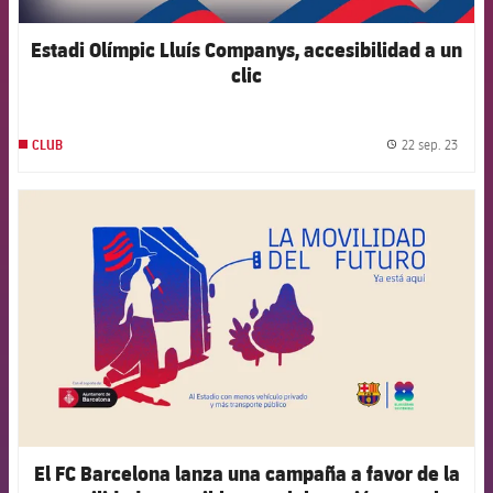
Estadi Olímpic Lluís Companys, accesibilidad a un
clic
22 sep. 23
CLUB
label.
FCB Barcelona badge
El FC Barcelona lanza una campaña a favor de la