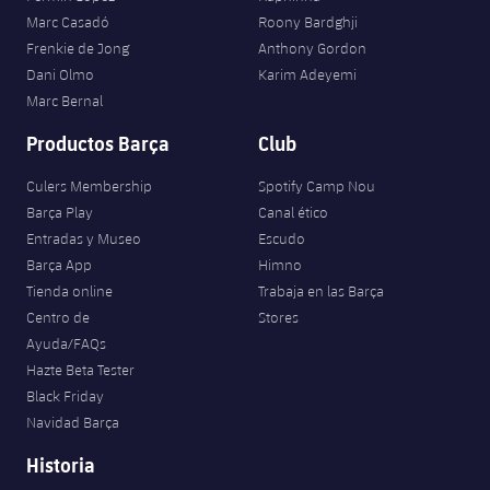
Marc Casadó
Roony Bardghji
Frenkie de Jong
Anthony Gordon
Dani Olmo
Karim Adeyemi
Marc Bernal
Productos Barça
Club
Culers Membership
Spotify Camp Nou
Barça Play
Canal ético
Entradas y Museo
Escudo
Barça App
Himno
Tienda online
Trabaja en las Barça
Centro de
Stores
Ayuda/FAQs
Hazte Beta Tester
Black Friday
Navidad Barça
Historia