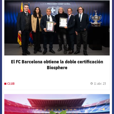
El FC Barcelona obtiene la doble certificación
Biosphere
11 abr. 23
CLUB
label.
FCB Barcelona badge