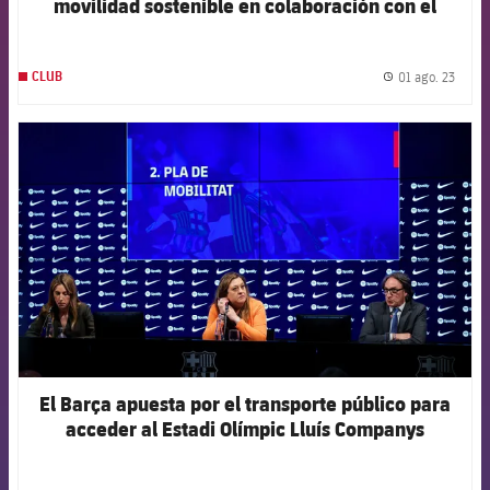
movilidad sostenible en colaboración con el
Ayuntamiento de Barcelona
01 ago. 23
CLUB
label.
FCB Barcelona badge
El Barça apuesta por el transporte público para
acceder al Estadi Olímpic Lluís Companys