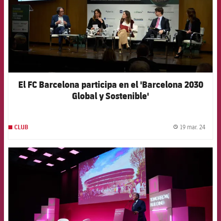
El FC Barcelona participa en el 'Barcelona 2030
Global y Sostenible'
19 mar. 24
CLUB
label.
FCB Barcelona badge