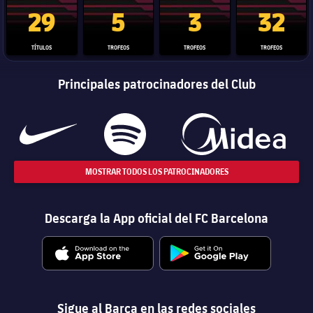
Trofeo de La Liga
Trofeo de la Liga de Campeones
Trofeo del Mundial de Clube
Copa del 
29
5
3
32
TÍTULOS
TROFEOS
TROFEOS
TROFEOS
Principales patrocinadores del Club
MOSTRAR TODOS LOS PATROCINADORES
Descarga la App oficial del FC Barcelona
Sigue al Barça en las redes sociales