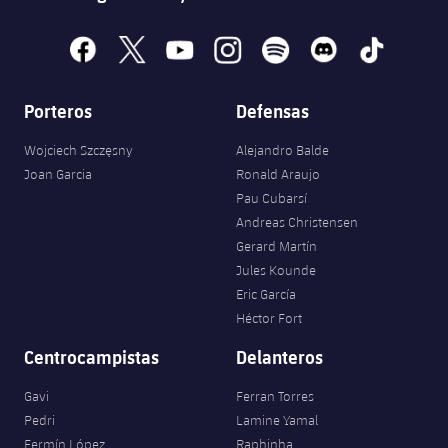
facebook
x
youtube
instagram
spotify
discord
tiktok
Porteros
Defensas
Wojciech Szczęsny
Alejandro Balde
Joan Garcia
Ronald Araujo
Pau Cubarsí
Andreas Christensen
Gerard Martín
Jules Kounde
Eric García
Héctor Fort
Centrocampistas
Delanteros
Gavi
Ferran Torres
Pedri
Lamine Yamal
Fermín López
Raphinha