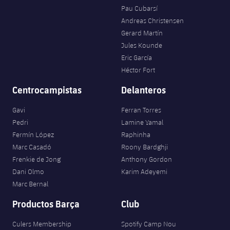
Pau Cubarsí
Andreas Christensen
Gerard Martín
Jules Kounde
Eric García
Héctor Fort
Centrocampistas
Delanteros
Gavi
Ferran Torres
Pedri
Lamine Yamal
Fermín López
Raphinha
Marc Casadó
Roony Bardghji
Frenkie de Jong
Anthony Gordon
Dani Olmo
Karim Adeyemi
Marc Bernal
Productos Barça
Club
Culers Membership
Spotify Camp Nou