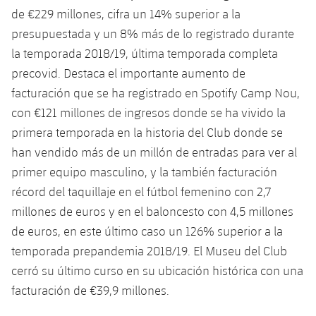
Jugadores
Clasificaciones
de €229 millones, cifra un 14% superior a la
Juvenil
Noticias
Atletismo
plusicon
más
presupuestada y un 8% más de lo registrado durante
Fotos
Infantil
la temporada 2018/19, última temporada completa
Actualidad
Baloncesto en silla de ruedas
plusicon
más
precovid. Destaca el importante aumento de
Historia
Alevín
facturación que se ha registrado en Spotify Camp Nou,
Masculino
Actualidad
Hockey sobre hielo
plusicon
más
con €121 millones de ingresos donde se ha vivido la
Palmarés
Femenino
primera temporada en la historia del Club donde se
Jugadores
Actualidad
Hockey hierba
plusicon
más
han vendido más de un millón de entradas para ver al
Agenda
Calendario
primer equipo masculino, y la también facturación
Jugadores
Noticias
Patinaje artístico
plusicon
más
récord del taquillaje en el fútbol femenino con 2,7
Resultados
Calendario
millones de euros y en el baloncesto con 4,5 millones
Hockey Hierba Masculino
Escuela de Patinaje
Actualidad
de euros, en este último caso un 126% superior a la
Clasificaciones
Resultados
Hockey Hierba Femenino
temporada prepandemia 2018/19. El Museu del Club
Plantilla
Rugby
plusicon
más
cerró su último curso en su ubicación histórica con una
Clasificaciones
Agenda
facturación de €39,9 millones.
Actualidad
Voleibol
plusicon
más