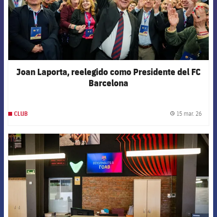
Joan Laporta, reelegido como Presidente del FC
Barcelona
15 mar. 26
CLUB
label.
FCB Barcelona badge