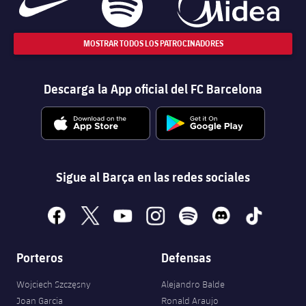
MOSTRAR TODOS LOS PATROCINADORES
Descarga la App oficial del FC Barcelona
Sigue al Barça en las redes sociales
facebook
x
youtube
instagram
spotify
discord
tiktok
Porteros
Defensas
Wojciech Szczęsny
Alejandro Balde
Joan Garcia
Ronald Araujo