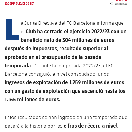
Calendario
Campus Verano
Base
Fecha de pub
12:28PM JUEVES 28 SEP.
28 sept 23
L
SUB13
SUB13 B
Entradas
Barça Atlètic
plusicon
más
PLUSICON
MÁS
a Junta Directiva del FC Barcelona informa que
SUB12
SUB12 C
Gameday Shows
Club ha cerrado el ejercicio 2022/23 con un
el
Junior
Primer Equipo
Instalaciones
plusicon
más
beneficio neto de 304 millones de euros
SUB11 A
SUB11 C
Resultados
Cadete A
después de impuestos, resultado superior al
Actualidad
Barça Atlètic
Spotify Camp Nou
plusicon
más
SUB11 B
aprobado en el presupuesto de la pasada
Clasificación
Cadete B
Calendario
temporada.
Durante la temporada 2022/23, el FC
Actualidad
Palau Blaugrana
Base
plusicon
más
SUB10 A
Barcelona consiguió, a nivel consolidado, unos
Jugadores
Infantil A
Entradas
Calendario
ingresos de explotación de 1.259 millones de euros
Estadi Johan Cruyff
Actualidad
SUB10 B
PLUSICON
MÁS
Fotos
con un gasto de explotación que ascendió hasta los
Infantil B
Resultados
Resultados
Juvenil
Barça Cafe
Primer equipo
1.165 millones de euros.
SUB9 A
plusicon
más
plusicon
más
Historia
Mini
Clasificaciones
Clasificaciones
Cadete A
Ciutat Esportiva
Actualidad
SUB9 B
Barça Atlètic
Estos resultados se han logrado en una temporada que
plusicon
más
Servicios
Palmarés
plusicon
más
Jugadores
Jugadores
cifras de récord a nivel
pasará a la historia por las
Cadete B
Calendario
SUB8 A
La Masia
Actualidad
Base