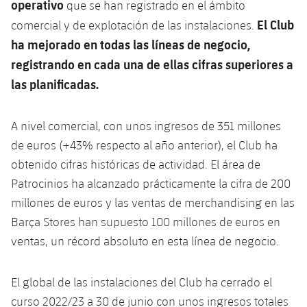
operativo
plusicon
más
que se han registrado en el ámbito
Servicios Médicos
Acreditaciones
Fotos
Fotos
Infantil A
El Club
comercial y de explotación de las instalaciones.
Entradas
SUB8 B
Calendario
Campus Verano
Actualidad
Accesibilidad
ha mejorado en todas las líneas de negocio,
Historia
Instalaciones
Infantil B
Resultados
registrando en cada una de ellas cifras superiores a
Resultados
Juvenil
PLUSICON
MÁS
Palmarés
las planificadas.
Clasificaciones
Jugadores
Cadete
Primer equipo
plusicon
más
A nivel comercial, con unos ingresos de 351 millones
Jugadors
Clasificaciones
Infantil
Actualidad
de euros (+43% respecto al año anterior), el Club ha
Barça Atlètic
plusicon
más
Fotos
obtenido cifras históricas de actividad. El área de
Alevín
Calendario
Actualidad
Patrocinios ha alcanzado prácticamente la cifra de 200
Base
plusicon
más
Palmarés
millones de euros y las ventas de merchandising en las
Entradas
Calendario
Campus Verano
Actualidad
Barça Stores han supuesto 100 millones de euros en
Historia
ventas, un récord absoluto en esta línea de negocio.
Resultados
Resultados
Barça C
PLUSICON
MÁS
Clasificaciones
El global de las instalaciones del Club ha cerrado el
Jugadores
Junior
Información general
plusicon
más
curso 2022/23 a 30 de junio con unos ingresos totales