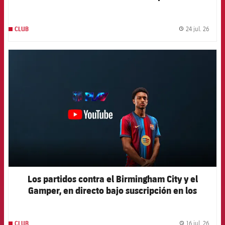
constantemente los propios límites
24 jul. 26
CLUB
label.
FCB Barcelona badge
Los partidos contra el Birmingham City y el
Gamper, en directo bajo suscripción en los
canales oficiales del Club
16 jul. 26
CLUB