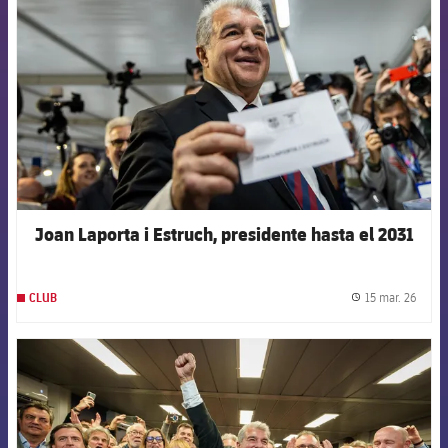
Joan Laporta i Estruch, presidente hasta el 2031
15 mar. 26
CLUB
label.
FCB Barcelona badge