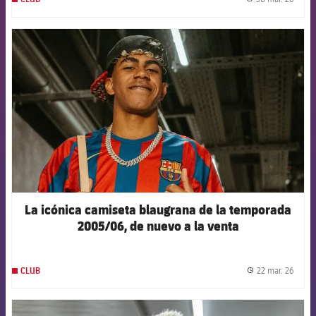
label.
FCB Barcelona badge
La icónica camiseta blaugrana de la temporada
2005/06, de nuevo a la venta
22 mar. 26
CLUB
label.
FCB Barcelona badge