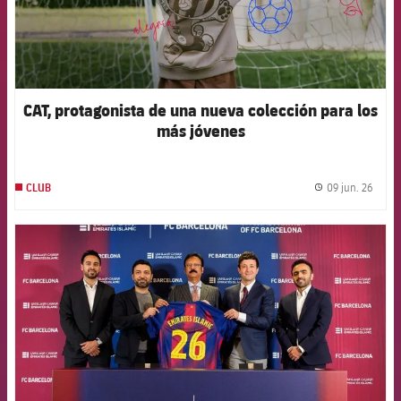
CAT, protagonista de una nueva colección para los
más jóvenes
09 jun. 26
CLUB
label.
FCB Barcelona badge