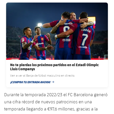
Jugadores
FC Barcelona club badge
Noticias
Apúntate a las amateurs
plusicon
más
Calendario
Voleibol masculino
Apúntate a las amateurs
PLUSICON
MÁS
Resultados
Voleibol femenino
Carnet de las Secciones Amateurs
League of Legends
Clasificaciones
VALORANT Rising
Fotos
VALORANT Game Changers
No te pierdas los próximos partidos en el Estadi Olímpic
Lluís Companys
eFootball
Ven a ver al Barça de fútbol masculino en directo.
¡COMPRA TU ENTRADA AHORA!
FECHA DE PUBLICACIÓN
Durante la temporada 2022/23 el FC Barcelona generó
una cifra récord de nuevos patrocinios en una
temporada llegando a €97,6 millones, gracias a la