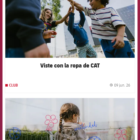
Viste con la ropa de CAT
09 jun. 26
CLUB
label.
FCB Barcelona badge