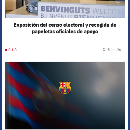
Exposición del censo electoral y recogida de
papeletas oficiales de apoyo
15 feb. 26
CLUB
label.
FCB Barcelona badge