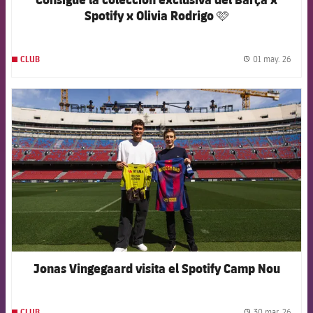
Spotify x Olivia Rodrigo 🩷
01 may. 26
CLUB
label.
FCB Barcelona badge
Jonas Vingegaard visita el Spotify Camp Nou
30 mar. 26
CLUB