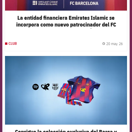
La entidad financiera Emirates Islamic se
incorpora como nuevo patrocinador del FC
Barcelona en los Emiratos Árabes
20 may. 26
CLUB
label.
FCB Barcelona badge
Consigue la colección exclusiva del Barça x