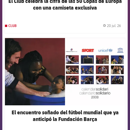
El Club celebra la cifra de las 50 Copas de Europa
con una camiseta exclusiva
20 jul. 26
CLUB
label.
FCB Barcelona badge
El encuentro soñado del fútbol mundial que ya
anticipó la Fundación Barça