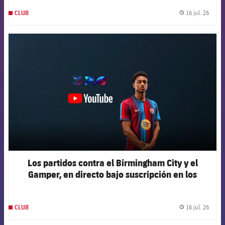
16 jul. 26
CLUB
label.
FCB Barcelona badge
Los partidos contra el Birmingham City y el
Gamper, en directo bajo suscripción en los
canales oficiales del Club
16 jul. 26
CLUB
label.