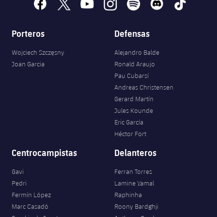
facebook
x
youtube
instagram
spotify
discord
tiktok
Porteros
Defensas
Wojciech Szczęsny
Alejandro Balde
Joan Garcia
Ronald Araujo
Pau Cubarsí
Andreas Christensen
Gerard Martín
Jules Kounde
Eric García
Héctor Fort
Centrocampistas
Delanteros
Gavi
Ferran Torres
Pedri
Lamine Yamal
Fermín López
Raphinha
Marc Casadó
Roony Bardghji