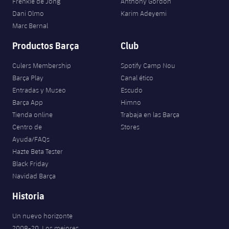
Frenkie de Jong
Anthony Gordon
Dani Olmo
Karim Adeyemi
Marc Bernal
Productos Barça
Club
Culers Membership
Spotify Camp Nou
Barça Play
Canal ético
Entradas y Museo
Escudo
Barça App
Himno
Tienda online
Trabaja en las Barça
Centro de
Stores
Ayuda/FAQs
Hazte Beta Tester
Black Friday
Navidad Barça
Historia
Un nuevo horizonte
2008-20. Los mejores