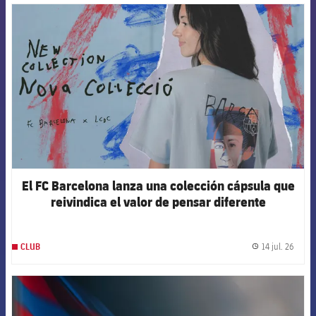
FCB Barcelona badge
El FC Barcelona lanza una colección cápsula que
reivindica el valor de pensar diferente
14 jul. 26
CLUB
label.
FCB Barcelona badge