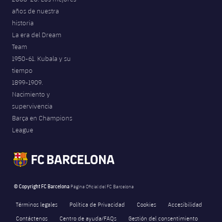
años de nuestra
historia
La era del Dream
Team
1950-61. Kubala y su
tiempo
1899-1909.
Nacimiento y
supervivencia
Barça en Champions
League
© Copyright FC Barcelona
Página Oficial del FC Barcelona
Términos legales
Política de Privacidad
Cookies
Accesibilidad
Contáctenos
Centro de ayuda/FAQs
Gestión del consentimiento