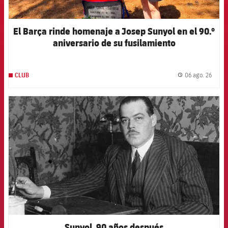
El Barça rinde homenaje a Josep Sunyol en el 90.º
aniversario de su fusilamiento
06 ago. 26
CLUB
label.
FCB Barcelona badge
Sunyol, 90 años después