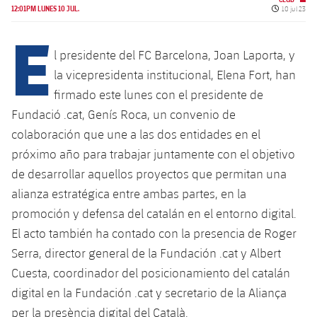
Calendario
Campus Verano
Base
Fecha de p
12:01PM LUNES 10 JUL.
10 jul 23
E
SUB13
SUB13 B
Entradas
Barça Atlètic
plusicon
más
PLUSICON
MÁS
l presidente del FC Barcelona, ​​Joan Laporta, y
SUB12
SUB12 C
Gameday Shows
la vicepresidenta institucional, Elena Fort, han
Junior
Primer Equipo
Instalaciones
plusicon
más
firmado este lunes con el presidente de
SUB11 A
SUB11 C
Resultados
Cadete A
Fundació .cat, Genís Roca, un convenio de
Actualidad
Barça Atlètic
Spotify Camp Nou
plusicon
más
SUB11 B
colaboración que une a las dos entidades en el
Clasificación
Cadete B
Calendario
próximo año para trabajar juntamente con el objetivo
Actualidad
Palau Blaugrana
Base
plusicon
más
SUB10 A
de desarrollar aquellos proyectos que permitan una
Jugadores
Infantil A
Entradas
Calendario
alianza estratégica entre ambas partes, en la
Estadi Johan Cruyff
Actualidad
SUB10 B
PLUSICON
MÁS
promoción y defensa del catalán en el entorno digital.
Fotos
Infantil B
Resultados
Resultados
Juvenil
El acto también ha contado con la presencia de Roger
Barça Cafe
Primer equipo
SUB9 A
plusicon
más
plusicon
más
Historia
Serra, director general de la Fundación .cat y Albert
Mini
Clasificaciones
Clasificaciones
Cadete A
Cuesta, coordinador del posicionamiento del catalán
Ciutat Esportiva
Actualidad
SUB9 B
Barça Atlètic
plusicon
más
Servicios
Palmarés
digital en la Fundación .cat y secretario de la Aliança
plusicon
más
Jugadores
Jugadores
Cadete B
Calendario
SUB8 A
La Masia
per la presència digital del Català.
Actualidad
Base