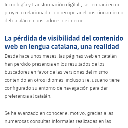
Jugadores
tecnología y transformación digital-, se centrará en un
Clasificaciones
Juvenil
Noticias
Atletismo
plusicon
más
proyecto relacionado con recuperar el posicionamiento
Fotos
del catalán en buscadores de internet.
Infantil
Actualidad
Baloncesto en silla de ruedas
plusicon
más
Historia
Alevín
La pérdida de visibilidad del contenido
Masculino
Actualidad
Hockey sobre hielo
plusicon
más
web en lengua catalana, una realidad
Palmarés
Femenino
Jugadores
Desde hace unos meses, las páginas web en catalán
Actualidad
Hockey hierba
plusicon
más
han perdido presencia en los resultados de los
Agenda
Calendario
Jugadores
buscadores en favor de las versiones del mismo
Noticias
Patinaje artístico
plusicon
más
contenido en otros idiomas, incluso si el usuario tiene
Resultados
Calendario
Hockey Hierba Masculino
configurado su entorno de navegación para dar
Escuela de Patinaje
Actualidad
preferencia al catalán.
Clasificaciones
Resultados
Hockey Hierba Femenino
Plantilla
Rugby
plusicon
más
Se ha avanzado en conocer el motivo, gracias a las
Clasificaciones
Agenda
Actualidad
Voleibol
numerosas consultas informales realizadas en las
plusicon
más