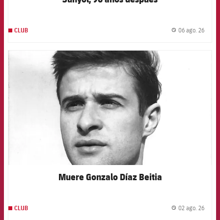
06 ago. 26
CLUB
label.
FCB Barcelona badge
Muere Gonzalo Díaz Beitia
02 ago. 26
CLUB
label.