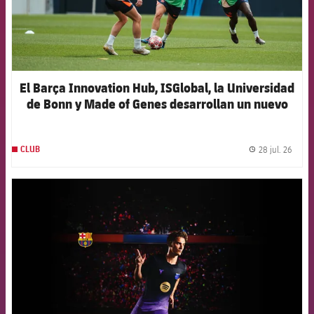
El Barça Innovation Hub, ISGlobal, la Universidad
de Bonn y Made of Genes desarrollan un nuevo
modelo de inteligencia artificial para anticipar las
lesiones en el fútbol femenino de élite
28 jul. 26
CLUB
label.
FCB Barcelona badge