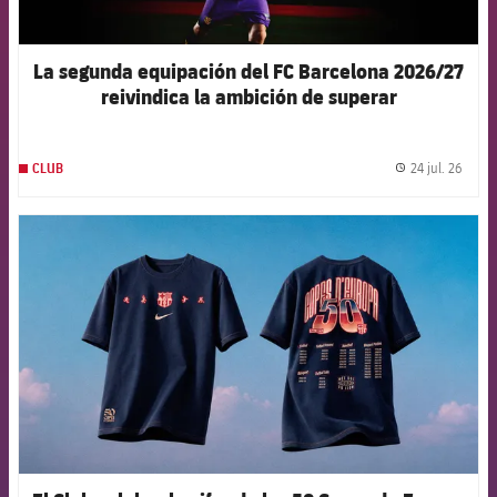
La segunda equipación del FC Barcelona 2026/27
reivindica la ambición de superar
constantemente los propios límites
24 jul. 26
CLUB
label.
FCB Barcelona badge