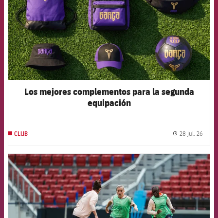
Los mejores complementos para la segunda
equipación
28 jul. 26
CLUB
label.
FCB Barcelona badge