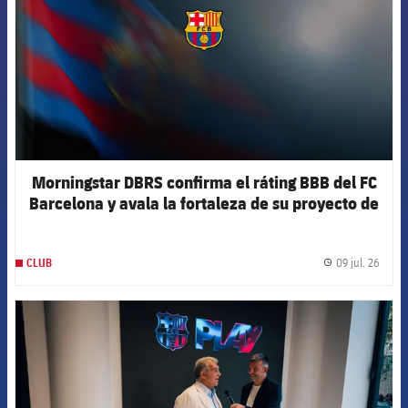
Morningstar DBRS confirma el ráting BBB del FC
Barcelona y avala la fortaleza de su proyecto de
futuro
09 jul. 26
CLUB
label.
FCB Barcelona badge