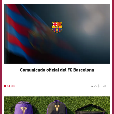
FCB Barcelona badge
Comunicado oficial del FC Barcelona
29 jul. 26
CLUB
label.
FCB Barcelona badge