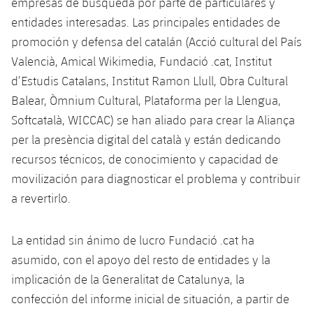
empresas de búsqueda por parte de particulares y
Jugadores
Noticias
Apúntate a las amateurs
entidades interesadas. Las principales entidades de
plusicon
más
promoción y defensa del catalán (Acció cultural del País
Calendario
Voleibol masculino
Apúntate a las amateurs
Valencià, Amical Wikimedia, Fundació .cat, Institut
PLUSICON
MÁS
d’Estudis Catalans, Institut Ramon Llull, Obra Cultural
Resultados
Voleibol femenino
Carnet de las Secciones Amateurs
League of Legends
Balear, Òmnium Cultural, Plataforma per la Llengua,
Clasificaciones
Softcatalà, WICCAC) se han aliado para crear la Aliança
VALORANT Rising
per la presència digital del català y están dedicando
Fotos
recursos técnicos, de conocimiento y capacidad de
VALORANT Game Changers
movilización para diagnosticar el problema y contribuir
eFootball
a revertirlo.
La entidad sin ánimo de lucro Fundació .cat ha
asumido, con el apoyo del resto de entidades y la
implicación de la Generalitat de Catalunya, la
confección del informe inicial de situación, a partir de