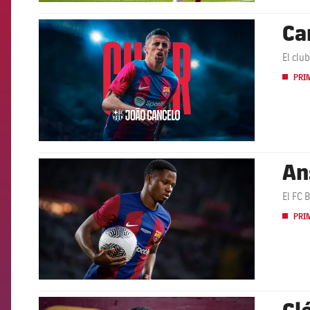
Ca
FCB Barcelona badge
El clu
PRI
An
FCB Barcelona badge
El FC 
PRI
Cl
FCB Barcelona badge