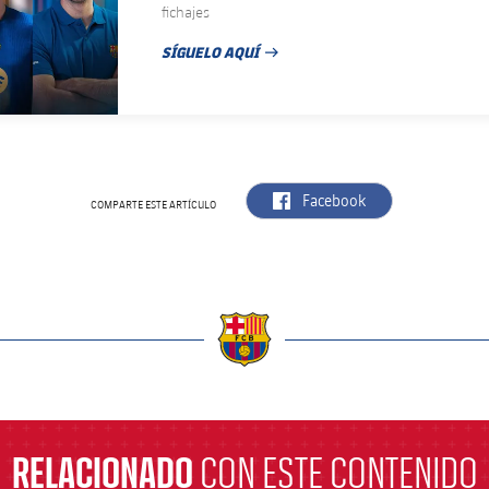
fichajes
SÍGUELO AQUÍ
FECHA DE PUBLICACIÓN
label.aria.facebook
Facebook
COMPARTE ESTE ARTÍCULO
a
RELACIONADO
CON ESTE CONTENIDO