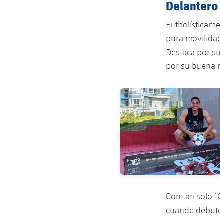
Delantero 
Futbolísticame
pura movilidad
Destaca por su
por su buena r
FC Barcelona club badge
Con tan sólo 1
cuando debutó 