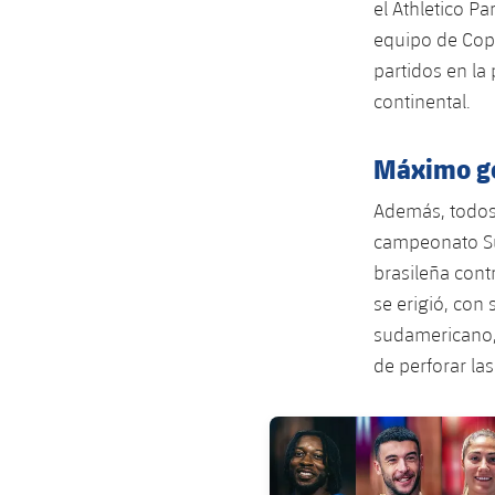
el Athletico Pa
equipo de Copa
partidos en la
continental.
Máximo go
Además, todos 
campeonato Su
brasileña cont
se erigió, con
sudamericano, 
de perforar las
FC Barcelona club badge