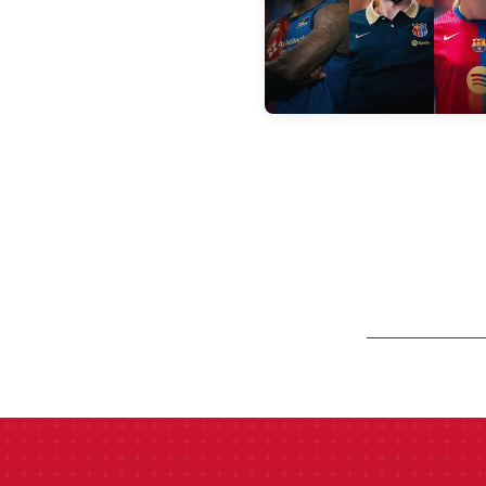
label.aria.barcelon