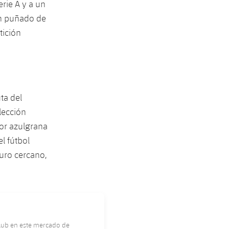
erie A y a un
en puñado de
tición
ta del
lección
dor azulgrana
l fútbol
uro cercano,
Club en este mercado de