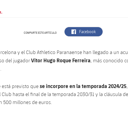
L.
label.aria.facebook
Facebook
COMPARTE ESTE ARTÍCULO
arcelona y el Club Athletico Paranaense han llegado a un acu
Vitor Hugo Roque Ferreira
so del jugador
, más conocido 
e
.
se incorpore en la temporada 2024/25
e está previsto que
 Club hasta el final de la temporada 2030/31 y la cláusula de
n 500 millones de euros.