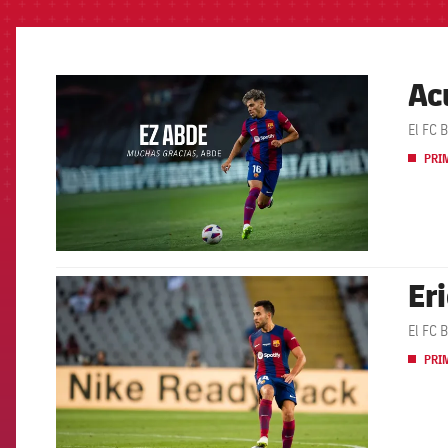
Ac
FCB Barcelona badge
El FC 
PRI
Eri
FCB Barcelona badge
El FC 
PRI