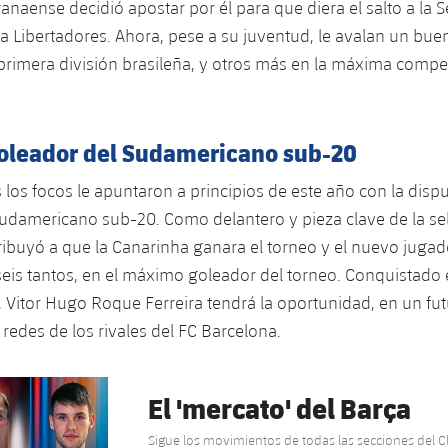
ranaense decidió apostar por él para que diera el salto a la S
 Libertadores. Ahora, pese a su juventud, le avalan un bu
 primera división brasileña, y otros más en la máxima compe
leador del Sudamericano sub-20
los focos le apuntaron a principios de este año con la dispu
damericano sub-20. Como delantero y pieza clave de la se
ribuyó a que la Canarinha ganara el torneo y el nuevo juga
 seis tantos, en el máximo goleador del torneo. Conquistado e
Vitor Hugo Roque Ferreira tendrá la oportunidad, en un fut
 redes de los rivales del FC Barcelona.
El 'mercato' del Barça
Sigue los movimientos de todas las secciones del 