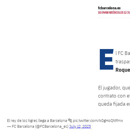
fcbarcelona.es
10:59AM MIÉRCOLES 12 JU
E
l FC B
traspa
Roqu
El jugador, qu
contrato con el
queda fijada e
El rey de los tigres llega a Barcelona 🐅
pic.twitter.com/k0gHoQMfmx
— FC Barcelona (@FCBarcelona_es)
July 12, 2023