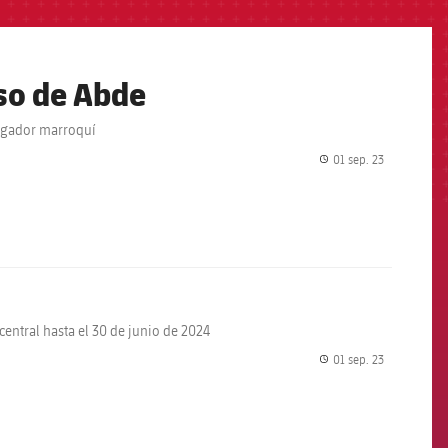
aso de Abde
jugador marroquí
01 sep. 23
label.share.
central hasta el 30 de junio de 2024
01 sep. 23
label.share.