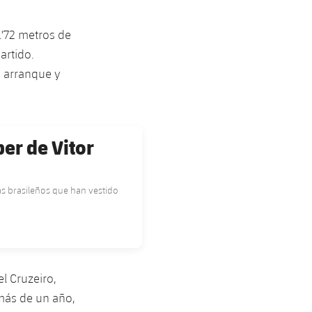
1'72 metros de
artido.
e arranque y
er de Vitor
as brasileños que han vestido
l Cruzeiro,
más de un año,