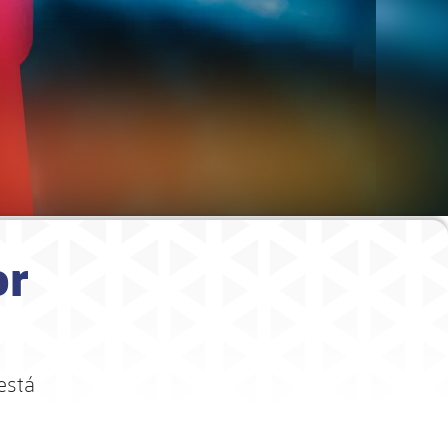
or
está