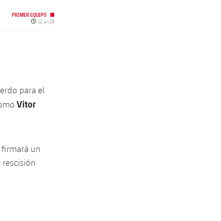
PRIMER EQUIPO
Fecha de publicación
12 jul 23
erdo para el
Vitor
como
, firmará un
 rescisión