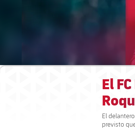
El FC
Roqu
El delanter
previsto qu