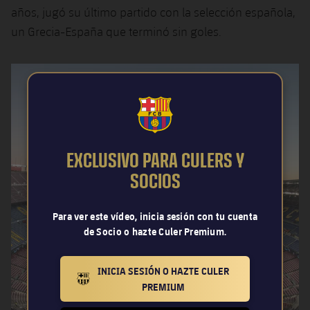
años, jugó su último partido con la selección española,
un Grecia-España que terminó sin goles.
FCB Barcelona badge
EXCLUSIVO PARA CULERS Y
SOCIOS
Para ver este vídeo, inicia sesión con tu cuenta
de Socio o hazte Culer Premium.
INICIA SESIÓN O HAZTE CULER
BARCELONA BADGE GOLD
PREMIUM