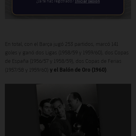
¿Ya te has registrado?
Iniciar sesión
Jugadores
Noticias
Apúntate a las amateurs
plusicon
más
Calendario
Voleibol masculino
Apúntate a las amateurs
PLUSICON
MÁS
Resultados
Voleibol femenino
Carnet de las Secciones Amateurs
League of Legends
En total, con el Barça jugó 253 partidos, marcó 141
Clasificaciones
goles y ganó dos Ligas (1958/59 y 1959/60), dos Copas
VALORANT Rising
de España (1956/57 y 1958/59), dos Copas de Ferias
Fotos
y el Balón de Oro (1960)
(1957/58 y 1959/60)
.
VALORANT Game Changers
eFootball