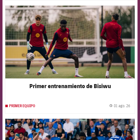
FCB Barcelona badge
Primer entrenamiento de Bisiwu
01 ago. 26
PRIMER EQUIPO
label.
FCB Barcelona badge