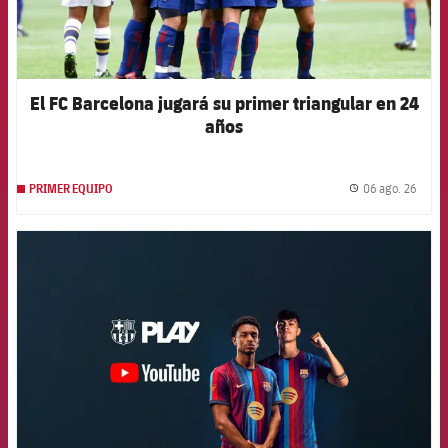
El FC Barcelona jugará su primer triangular en 24
años
06 ago. 26
PRIMER EQUIPO
label.
FCB Barcelona badge