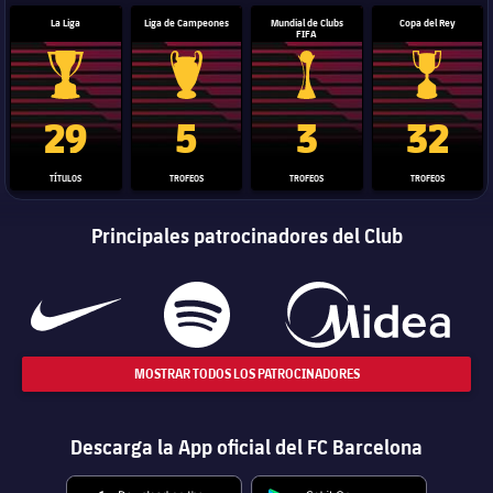
La Liga
Liga de Campeones
Mundial de Clubs
Copa del Rey
FIFA
Trofeo de La Liga
Trofeo de la Liga de Campeones
Trofeo del Mundial de Clube
Copa del 
29
5
3
32
TÍTULOS
TROFEOS
TROFEOS
TROFEOS
Principales patrocinadores del Club
MOSTRAR TODOS LOS PATROCINADORES
Descarga la App oficial del FC Barcelona