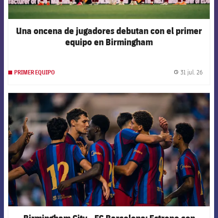
Una oncena de jugadores debutan con el primer
equipo en Birmingham
31 jul. 26
PRIMER EQUIPO
label.
FCB Barcelona badge
Birmingham City - FC Barcelona: Estreno con