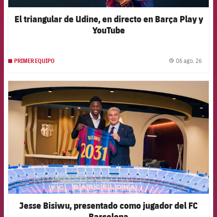
El triangular de Udine, en directo en Barça Play y
YouTube
06 ago. 26
PRIMER EQUIPO
label.
FCB Barcelona badge
Jesse Bisiwu, presentado como jugador del FC
Barcelona