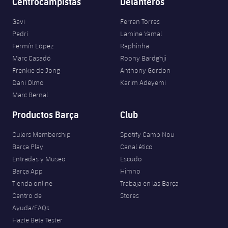
Centrocampistas
Delanteros
Gavi
Ferran Torres
Pedri
Lamine Yamal
Fermín López
Raphinha
Marc Casadó
Roony Bardghji
Frenkie de Jong
Anthony Gordon
Dani Olmo
Karim Adeyemi
Marc Bernal
Productos Barça
Club
Culers Membership
Spotify Camp Nou
Barça Play
Canal ético
Entradas y Museo
Escudo
Barça App
Himno
Tienda online
Trabaja en las Barça
Centro de
Stores
Ayuda/FAQs
Hazte Beta Tester