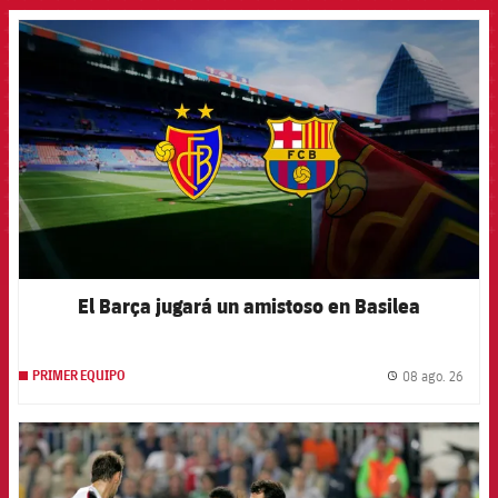
FCB Barcelona badge
El Barça jugará un amistoso en Basilea
08 ago. 26
PRIMER EQUIPO
label.
FCB Barcelona badge