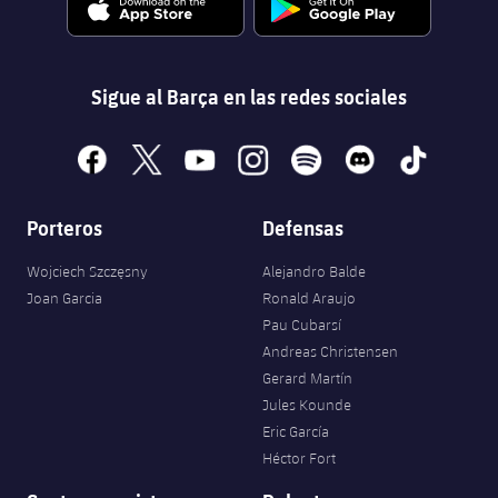
Sigue al Barça en las redes sociales
facebook
x
youtube
instagram
spotify
discord
tiktok
Porteros
Defensas
Wojciech Szczęsny
Alejandro Balde
Joan Garcia
Ronald Araujo
Pau Cubarsí
Andreas Christensen
Gerard Martín
Jules Kounde
Eric García
Héctor Fort