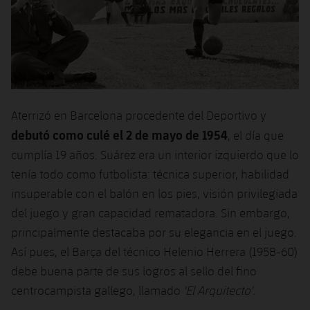
plusicon
más
Servicios Médicos
Acreditaciones
Fotos
Fotos
Infantil A
Entradas
SUB8 B
Calendario
Campus Verano
Actualidad
Accesibilidad
Historia
Instalaciones
Infantil B
Resultados
Resultados
Juvenil
PLUSICON
MÁS
Palmarés
Clasificaciones
Jugadores
Cadete
Primer equipo
plusicon
más
Aterrizó en Barcelona procedente del Deportivo y
Jugadors
debutó como culé el 2 de mayo de 1954
, el día que
Clasificaciones
Infantil
Actualidad
Barça Atlètic
plusicon
más
cumplía 19 años. Suárez era un interior izquierdo que lo
Fotos
tenía todo como futbolista: técnica superior, habilidad
Alevín
Calendario
Actualidad
Base
plusicon
más
insuperable con el balón en los pies, visión privilegiada
Palmarés
del juego y gran capacidad rematadora. Sin embargo,
Entradas
Calendario
Campus Verano
Actualidad
principalmente destacaba por su elegancia en el juego.
Historia
Resultados
Así pues, el Barça del técnico Helenio Herrera (1958-60)
Resultados
Barça C
PLUSICON
MÁS
debe buena parte de sus logros al sello del fino
Clasificaciones
Jugadores
centrocampista gallego, llamado
'El Arquitecto'.
Junior
Información general
plusicon
más