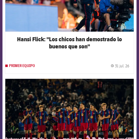
Hansi Flick: "Los chicos han demostrado lo
buenos que son"
31 jul. 26
PRIMER EQUIPO
label.
FCB Barcelona badge