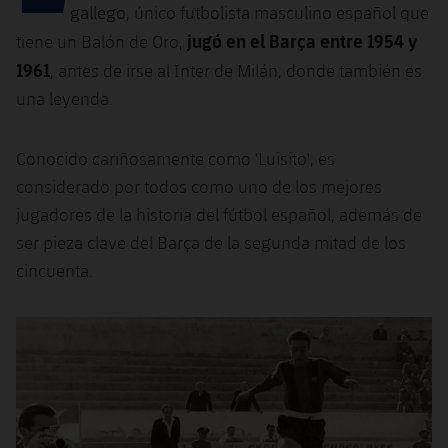
Calendario
Campus Verano
Base
gallego, único futbolista masculino español que
jugó en el Barça entre 1954 y
SUB13
tiene un Balón de Oro,
SUB13 B
Entradas
Barça Atlètic
plusicon
más
1961
, antes de irse al Inter de Milán, donde también es
PLUSICON
MÁS
SUB12
SUB12 C
una leyenda.
Gameday Shows
Junior
Primer Equipo
Instalaciones
plusicon
más
SUB11 A
SUB11 C
Resultados
Conocido cariñosamente como 'Luisito', es
Cadete A
Actualidad
Barça Atlètic
Spotify Camp Nou
plusicon
más
considerado por todos como uno de los mejores
SUB11 B
Clasificación
Cadete B
jugadores de la historia del fútbol español, además de
Calendario
Actualidad
Palau Blaugrana
Base
plusicon
más
SUB10 A
ser pieza clave del Barça de la segunda mitad de los
Jugadores
Infantil A
Entradas
cincuenta.
Calendario
Estadi Johan Cruyff
Actualidad
SUB10 B
PLUSICON
MÁS
Fotos
Infantil B
Resultados
Resultados
Juvenil
Barça Cafe
Primer equipo
SUB9 A
plusicon
más
plusicon
más
Historia
Mini
Clasificaciones
Clasificaciones
Cadete A
Ciutat Esportiva
Actualidad
SUB9 B
Barça Atlètic
plusicon
más
Servicios
Palmarés
plusicon
más
Jugadores
Jugadores
Cadete B
Calendario
SUB8 A
La Masia
Actualidad
Base