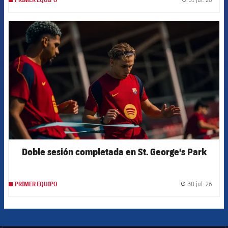
label.
FCB Barcelona badge
Doble sesión completada en St. George's Park
30 jul. 26
PRIMER EQUIPO
label.