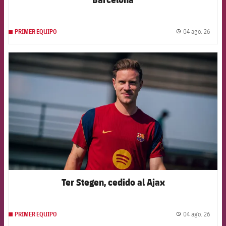
04 ago. 26
PRIMER EQUIPO
label.
FCB Barcelona badge
Ter Stegen, cedido al Ajax
04 ago. 26
PRIMER EQUIPO
label.