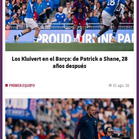
Los Kluivert en el Barça: de Patrick a Shane, 28
años después
01 ago. 26
PRIMER EQUIPO
label.
FCB Barcelona badge