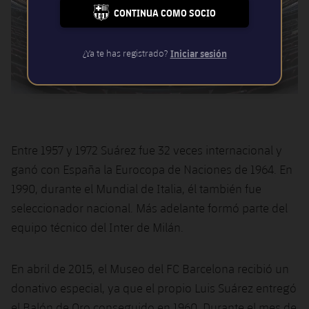
CONTINUA COMO SOCIO
FC BARCELONA CLUB BADGE
¿Ya te has registrado?
Iniciar sesión
Entre 1957 y 1972 Suárez fue 32 veces internacional y
ganó con España la Eurocopa de Naciones de 1964. En
1990, durante el Mundial de Italia, él también fue
seleccionador nacional. Más adelante formó parte del
equipo técnico del Inter de Milán.
En abril de 2015, el Museo del FC Barcelona recibió un
donativo especial, ya que el propio Luis Suárez entregó
el Balón de Oro conseguido en 1960. Durante el mes de