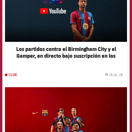
Los partidos contra el Birmingham City y el
Gamper, en directo bajo suscripción en los
canales oficiales del Club
16 jul. 26
CLUB
label.
FCB Barcelona badge