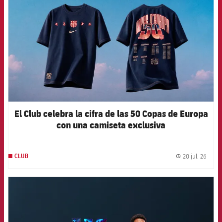
El Club celebra la cifra de las 50 Copas de Europa
con una camiseta exclusiva
20 jul. 26
CLUB
label.
FCB Barcelona badge