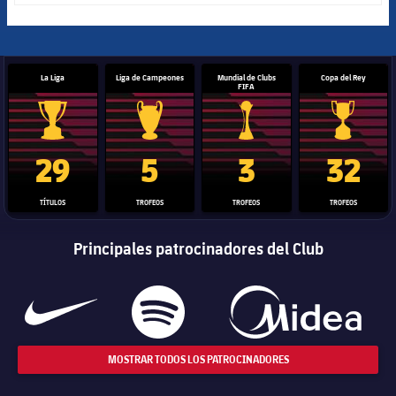
La Liga
Liga de Campeones
Mundial de Clubs
Copa del Rey
FIFA
Trofeo de La Liga
Trofeo de la Liga de Campeones
Trofeo del Mundial de Clube
Copa del 
29
5
3
32
TÍTULOS
TROFEOS
TROFEOS
TROFEOS
Principales patrocinadores del Club
MOSTRAR TODOS LOS PATROCINADORES