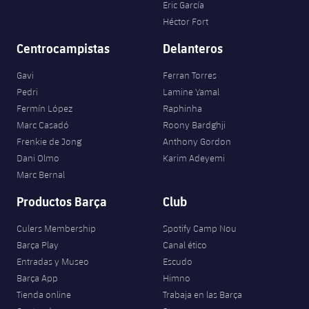
Eric García
Héctor Fort
Centrocampistas
Delanteros
Gavi
Ferran Torres
Pedri
Lamine Yamal
Fermín López
Raphinha
Marc Casadó
Roony Bardghji
Frenkie de Jong
Anthony Gordon
Dani Olmo
Karim Adeyemi
Marc Bernal
Productos Barça
Club
Culers Membership
Spotify Camp Nou
Barça Play
Canal ético
Entradas y Museo
Escudo
Barça App
Himno
Tienda online
Trabaja en las Barça