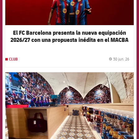
El FC Barcelona presenta la nueva equipación
2026/27 con una propuesta inédita en el MACBA
30 jun. 26
CLUB
label.
FCB Barcelona badge