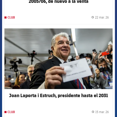
2005/06, de nuevo a la venta
22 mar. 26
CLUB
label.
FCB Barcelona badge
Joan Laporta i Estruch, presidente hasta el 2031
15 mar. 26
CLUB
label.