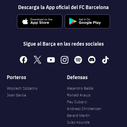
Descarga la App oficial del FC Barcelona
Sigue al Barça en las redes sociales
facebook
x
youtube
instagram
spotify
discord
tiktok
Porteros
Defensas
Wojciech Szczęsny
Alejandro Balde
Joan Garcia
Ronald Araujo
Pau Cubarsí
Andreas Christensen
Gerard Martín
Jules Kounde