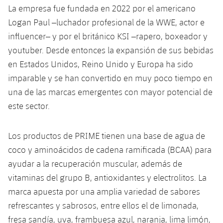
plusicon
más
Servicios Médicos
La empresa fue fundada en 2022 por el americano
Acreditaciones
Fotos
Fotos
Infantil A
Entradas
SUB8 B
Logan Paul –luchador profesional de la WWE, actor e
Calendario
Campus Verano
Actualidad
Accesibilidad
Historia
Instalaciones
influencer– y por el británico KSI –rapero, boxeador y
Infantil B
Resultados
Resultados
youtuber. Desde entonces la expansión de sus bebidas
Juvenil
PLUSICON
MÁS
Palmarés
en Estados Unidos, Reino Unido y Europa ha sido
Clasificaciones
Jugadores
Cadete
imparable y se han convertido en muy poco tiempo en
Primer equipo
plusicon
más
una de las marcas emergentes con mayor potencial de
Jugadors
Clasificaciones
Infantil
Actualidad
este sector.
Barça Atlètic
plusicon
más
Fotos
Alevín
Calendario
Actualidad
Base
Los productos de PRIME tienen una base de agua de
plusicon
más
Palmarés
coco y aminoácidos de cadena ramificada (BCAA) para
Entradas
Calendario
Campus Verano
Actualidad
ayudar a la recuperación muscular, además de
Historia
vitaminas del grupo B, antioxidantes y electrolitos. La
Resultados
Resultados
Barça C
marca apuesta por una amplia variedad de sabores
PLUSICON
MÁS
Clasificaciones
refrescantes y sabrosos, entre ellos el de limonada,
Jugadores
Junior
Información general
plusicon
más
fresa sandía, uva, frambuesa azul, naranja, lima limón,