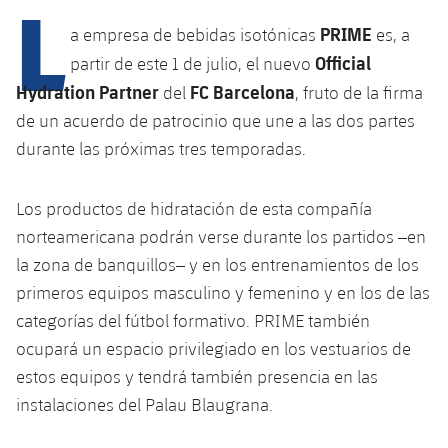
L
Calendario
Campus Verano
Base
PRIME
a empresa de bebidas isotónicas
es, a
SUB13
SUB13 B
Entradas
Barça Atlètic
Official
partir de este 1 de julio, el nuevo
plusicon
más
PLUSICON
MÁS
SUB12
Hydration Partner
FC Barcelona
del
, fruto de la firma
SUB12 C
Gameday Shows
Junior
Primer Equipo
Instalaciones
de un acuerdo de patrocinio que une a las dos partes
plusicon
más
SUB11 A
SUB11 C
durante las próximas tres temporadas.
Resultados
Cadete A
Actualidad
Barça Atlètic
Spotify Camp Nou
plusicon
más
SUB11 B
Clasificación
Los productos de hidratación de esta compañía
Cadete B
Calendario
Actualidad
Palau Blaugrana
Base
plusicon
más
norteamericana podrán verse durante los partidos –en
SUB10 A
Jugadores
Infantil A
la zona de banquillos– y en los entrenamientos de los
Entradas
Calendario
Estadi Johan Cruyff
Actualidad
SUB10 B
primeros equipos masculino y femenino y en los de las
PLUSICON
MÁS
Fotos
Infantil B
Resultados
categorías del fútbol formativo. PRIME también
Resultados
Juvenil
Barça Cafe
Primer equipo
SUB9 A
plusicon
más
ocupará un espacio privilegiado en los vestuarios de
plusicon
más
Historia
Mini
Clasificaciones
Clasificaciones
estos equipos y tendrá también presencia en las
Cadete A
Ciutat Esportiva
Actualidad
SUB9 B
Barça Atlètic
plusicon
más
Servicios
Palmarés
instalaciones del Palau Blaugrana.
plusicon
más
Jugadores
Jugadores
Cadete B
Calendario
SUB8 A
La Masia
Actualidad
Base