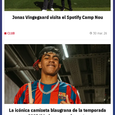
Jonas Vingegaard visita el Spotify Camp Nou
30 mar. 26
CLUB
label.
FCB Barcelona badge
La icónica camiseta blaugrana de la temporada