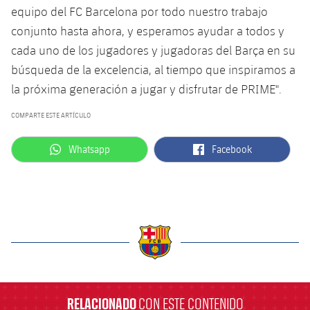
equipo del FC Barcelona por todo nuestro trabajo
conjunto hasta ahora, y esperamos ayudar a todos y
cada uno de los jugadores y jugadoras del Barça en su
búsqueda de la excelencia, al tiempo que inspiramos a
la próxima generación a jugar y disfrutar de PRIME".
COMPARTE ESTE ARTÍCULO
label.aria.whatsapp
label.aria.facebook
Whatsapp
Facebook
label.aria.barcelona
RELACIONADO
CON ESTE CONTENIDO