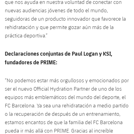
que nos ayuda en nuestra voluntad de conectar con
Jugadores
Noticias
Apúntate a las amateurs
nuevas audiencias jóvenes de todo el mundo,
plusicon
más
seguidoras de un producto innovador que favorece la
Calendario
Voleibol masculino
Apúntate a las amateurs
rehidratación y que permite gozar aún más de la
PLUSICON
MÁS
práctica deportiva.”
Resultados
Voleibol femenino
Carnet de las Secciones Amateurs
League of Legends
Clasificaciones
Declaraciones conjuntas de Paul Logan y KSI,
VALORANT Rising
fundadores de PRIME:
Fotos
VALORANT Game Changers
“No podemos estar más orgullosos y emocionados por
eFootball
ser el nuevo Official Hydration Partner de uno de los
equipos más emblemáticos del mundo del deporte, el
FC Barcelona. Ya sea una rehidratación a medio partido
o la recuperación de después de un entrenamiento,
estamos encantos de que la familia del FC Barcelona
pueda ir más allá con PRIME. Gracias al increíble