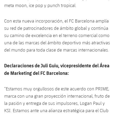
Jugadores
Clasificaciones
meta moon, ice pop y punch tropical.
Juvenil
Noticias
Atletismo
plusicon
más
Fotos
Infantil
Con esta nueva incorporación, el FC Barcelona amplía
Actualidad
Baloncesto en silla de ruedas
plusicon
más
su red de patrocinadores de ámbito global y continúa
Historia
Alevín
su camino de excelencia en el terreno comercial como
Masculino
Actualidad
Hockey sobre hielo
plusicon
más
Palmarés
una de las marcas del ámbito deportivo más atractivas
Femenino
del mundo para toda clase de marcas internacionales.
Jugadores
Actualidad
Hockey hierba
plusicon
más
Agenda
Calendario
Jugadores
Declaraciones de Juli Guiu, vicepresidente del Área
Noticias
Patinaje artístico
plusicon
más
de Marketing del FC Barcelona:
Resultados
Calendario
Hockey Hierba Masculino
Escuela de Patinaje
Actualidad
“Estamos muy orgullosos de este acuerdo con PRIME,
Clasificaciones
Resultados
Hockey Hierba Femenino
Plantilla
Rugby
marca con una gran proyección internacional, fruto de
plusicon
más
la pasión y entrega de sus impulsores, Logan Paul y
Clasificaciones
Agenda
Actualidad
Voleibol
KSI. Estamos ante una alianza estratégica para el Club
plusicon
más