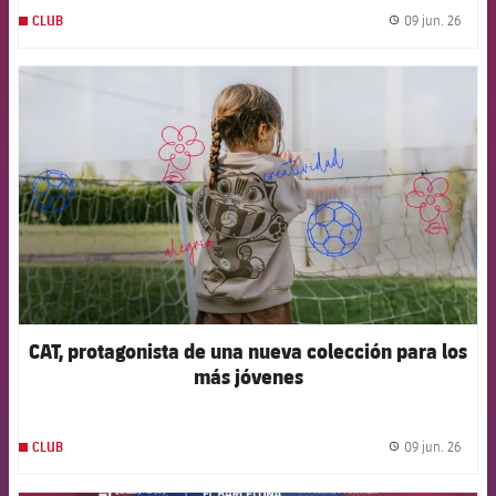
09 jun. 26
CLUB
label.
FCB Barcelona badge
CAT, protagonista de una nueva colección para los
más jóvenes
09 jun. 26
CLUB
label.