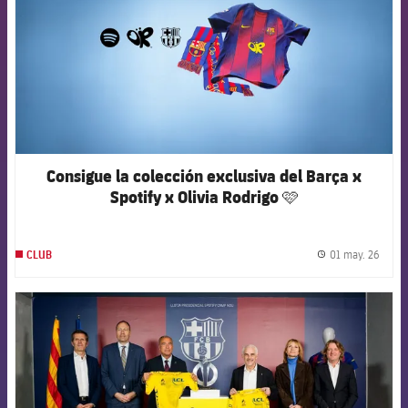
Consigue la colección exclusiva del Barça x
Spotify x Olivia Rodrigo 🩷
01 may. 26
CLUB
label.
FCB Barcelona badge