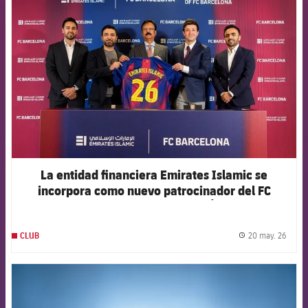
FCB Barcelona badge
La entidad financiera Emirates Islamic se
incorpora como nuevo patrocinador del FC
Barcelona en los Emiratos Árabes
20 may. 26
CLUB
label.
FCB Barcelona badge