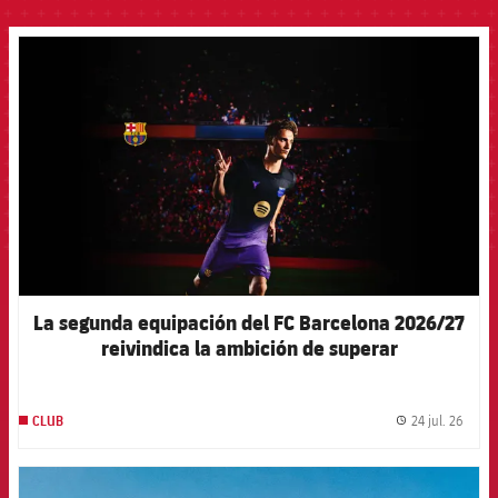
FCB Barcelona badge
La segunda equipación del FC Barcelona 2026/27
reivindica la ambición de superar
constantemente los propios límites
24 jul. 26
CLUB
label.
FCB Barcelona badge