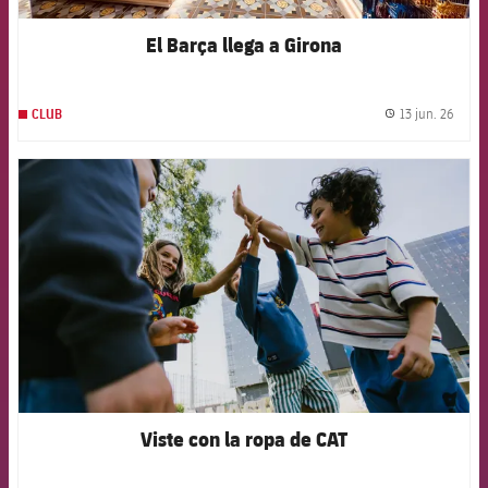
El Barça llega a Girona
13 jun. 26
CLUB
label.
FCB Barcelona badge
Viste con la ropa de CAT