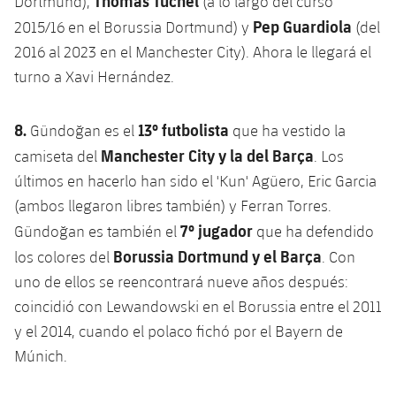
Thomas Tuchel
Dortmund),
(a lo largo del curso
Pep Guardiola
2015/16 en el Borussia Dortmund) y
(del
2016 al 2023 en el Manchester City). Ahora le llegará el
turno a Xavi Hernández.
8.
13º futbolista
Gündoğan es el
que ha vestido la
Manchester City y la del Barça
camiseta del
. Los
últimos en hacerlo han sido el 'Kun' Agüero, Eric Garcia
(ambos llegaron libres también) y Ferran Torres.
7º jugador
Gündoğan es también el
que ha defendido
Borussia Dortmund y el Barça
los colores del
. Con
uno de ellos se reencontrará nueve años después:
coincidió con Lewandowski en el Borussia entre el 2011
y el 2014, cuando el polaco fichó por el Bayern de
Múnich.