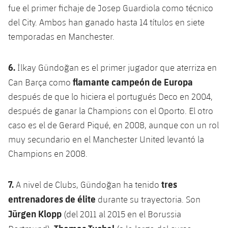
fue el primer fichaje de Josep Guardiola como técnico
Jugadores
Noticias
Apúntate a las amateurs
plusicon
más
del City. Ambos han ganado hasta 14 títulos en siete
Calendario
temporadas en Manchester.
Voleibol masculino
Apúntate a las amateurs
PLUSICON
MÁS
Resultados
Voleibol femenino
6.
Carnet de las Secciones Amateurs
İlkay Gündoğan es el primer jugador que aterriza en
League of Legends
flamante campeón de Europa
Can Barça como
Clasificaciones
VALORANT Rising
después de que lo hiciera el portugués Deco en 2004,
después de ganar la Champions con el Oporto. El otro
Fotos
VALORANT Game Changers
caso es el de Gerard Piqué, en 2008, aunque con un rol
muy secundario en el Manchester United levantó la
eFootball
Champions en 2008.
7.
tres
A nivel de Clubs, Gündoğan ha tenido
entrenadores de élite
durante su trayectoria. Son
Jürgen Klopp
(del 2011 al 2015 en el Borussia