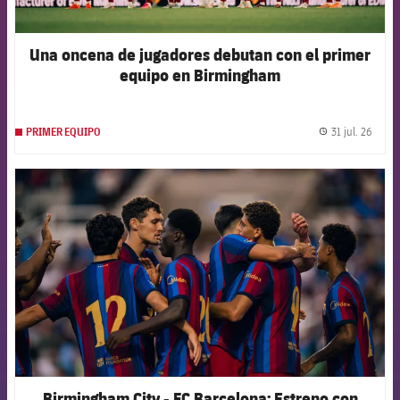
Una oncena de jugadores debutan con el primer
equipo en Birmingham
31 jul. 26
PRIMER EQUIPO
label.
FCB Barcelona badge
Birmingham City - FC Barcelona: Estreno con