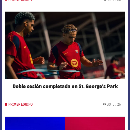
label.
FCB Barcelona badge
Doble sesión completada en St. George's Park
30 jul. 26
PRIMER EQUIPO
label.
FCB Barcelona badge