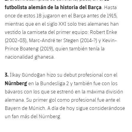
plusicon
más
Servicios Médicos
Acreditaciones
Fotos
futbolista alemán de la historia del Barça
. Hasta
Fotos
Infantil A
Entradas
SUB8 B
Calendario
Campus Verano
Actualidad
once de estos 18 jugaron en el Barça antes de 1915,
Accesibilidad
Historia
Instalaciones
mientras que en el siglo XXI solo tres alemanes han
Infantil B
Resultados
Resultados
Juvenil
vestido la camiseta del primer equipo: Robert Enke
PLUSICON
MÁS
Palmarés
(2002-03), Marc-André ter Stegen (2014-?) y Kevin-
Clasificaciones
Jugadores
Cadete
Primer equipo
Prince Boateng (2019), quien también tenía la
plusicon
más
Jugadors
nacionalidad ghanesa.
Clasificaciones
Infantil
Actualidad
Barça Atlètic
plusicon
más
Fotos
3.
Alevín
İlkay Gündoğan hizo su debut profesional con el
Calendario
Actualidad
Base
plusicon
más
Nürnberg
en la Bundesliga 2 y también fue con los
Palmarés
Entradas
bávaros con los que se estrenó en la máxima división
Calendario
Campus Verano
Actualidad
alemana. Su primer gol como profesional fue ante el
Historia
Resultados
Resultados
Bayern de Múnich. A día de hoy sigue considerándose
Barça C
PLUSICON
MÁS
un fan más del Nürnberg.
Clasificaciones
Jugadores
Junior
Información general
plusicon
más