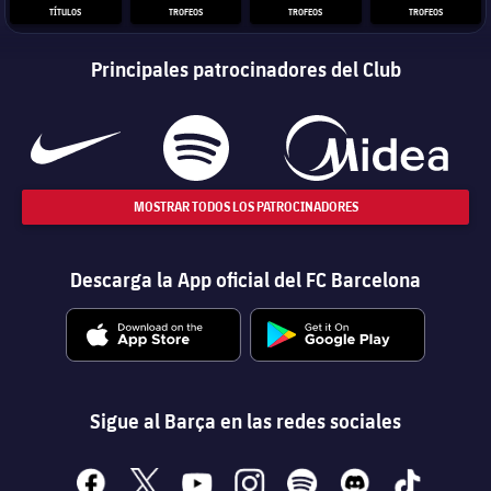
TÍTULOS
TROFEOS
TROFEOS
TROFEOS
Principales patrocinadores del Club
MOSTRAR TODOS LOS PATROCINADORES
Descarga la App oficial del FC Barcelona
Sigue al Barça en las redes sociales
facebook
x
youtube
instagram
spotify
discord
tiktok