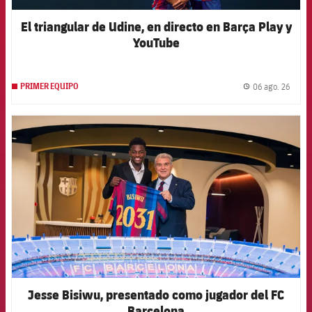
El triangular de Udine, en directo en Barça Play y
YouTube
06 ago. 26
PRIMER EQUIPO
label.
FCB Barcelona badge
Jesse Bisiwu, presentado como jugador del FC
Barcelona