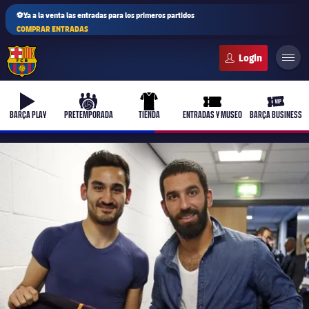
⚽Ya a la venta las entradas para los primeros partidos
COMPRAR ENTRADAS
FC Barcelona club badge
b-play
culers-ball
uniform
ticket-full
ticket-v
BARÇA PLAY
PRETEMPORADA
TIENDA
ENTRADAS Y MUSEO
BARÇA BUSINESS
PLUSICON
MÁS
Primer equipo
Femenino
plusicon
más
Actualidad
Barça Atlètic
plusicon
más