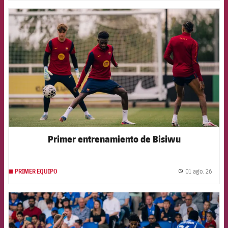
FCB Barcelona badge
Primer entrenamiento de Bisiwu
01 ago. 26
PRIMER EQUIPO
label.
FCB Barcelona badge