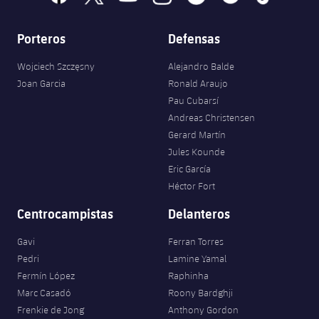
Porteros
Defensas
Wojciech Szczęsny
Alejandro Balde
Joan Garcia
Ronald Araujo
Pau Cubarsí
Andreas Christensen
Gerard Martín
Jules Kounde
Eric García
Héctor Fort
Centrocampistas
Delanteros
Gavi
Ferran Torres
Pedri
Lamine Yamal
Fermín López
Raphinha
Marc Casadó
Roony Bardghji
Frenkie de Jong
Anthony Gordon