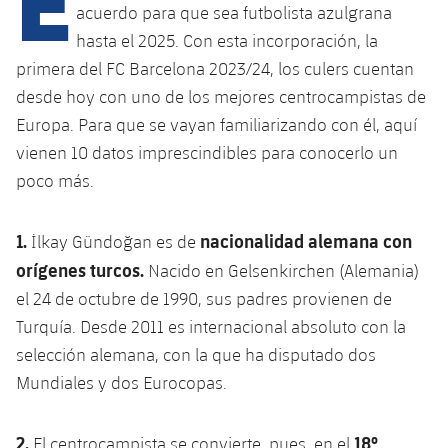
Calendario
Campus Verano
Base
acuerdo para que sea futbolista azulgrana
SUB13
hasta el 2025. Con esta incorporación, la
SUB13 B
Entradas
Barça Atlètic
plusicon
más
primera del FC Barcelona 2023/24, los culers cuentan
PLUSICON
MÁS
SUB12
SUB12 C
desde hoy con uno de los mejores centrocampistas de
Gameday Shows
Junior
Primer Equipo
Instalaciones
plusicon
más
Europa. Para que se vayan familiarizando con él, aquí
SUB11 A
SUB11 C
vienen 10 datos imprescindibles para conocerlo un
Resultados
Cadete A
Actualidad
Barça Atlètic
Spotify Camp Nou
plusicon
más
poco más.
SUB11 B
Clasificación
Cadete B
Calendario
Actualidad
Palau Blaugrana
Base
plusicon
más
1.
nacionalidad alemana con
SUB10 A
İlkay Gündoğan es de
Jugadores
Infantil A
Entradas
orígenes turcos.
Nacido en Gelsenkirchen (Alemania)
Calendario
Estadi Johan Cruyff
Actualidad
SUB10 B
PLUSICON
MÁS
el 24 de octubre de 1990, sus padres provienen de
Fotos
Infantil B
Resultados
Resultados
Turquía. Desde 2011 es internacional absoluto con la
Juvenil
Barça Cafe
Primer equipo
SUB9 A
plusicon
más
plusicon
más
Historia
selección alemana, con la que ha disputado dos
Mini
Clasificaciones
Clasificaciones
Cadete A
Mundiales y dos Eurocopas.
Ciutat Esportiva
Actualidad
SUB9 B
Barça Atlètic
plusicon
más
Servicios
Palmarés
plusicon
más
Jugadores
Jugadores
Cadete B
Calendario
SUB8 A
2.
18º
La Masia
El centrocampista se convierte, pues, en el
Actualidad
Base