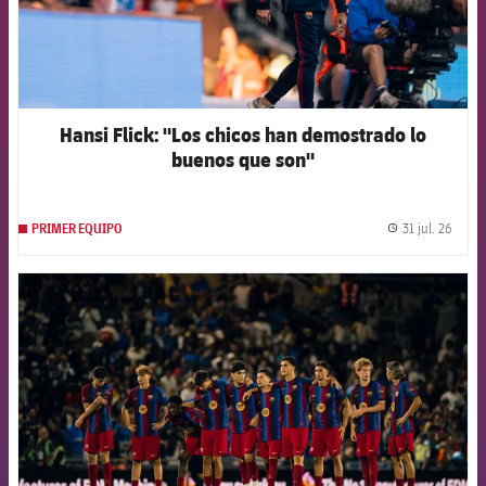
Hansi Flick: "Los chicos han demostrado lo
buenos que son"
31 jul. 26
PRIMER EQUIPO
label.
FCB Barcelona badge