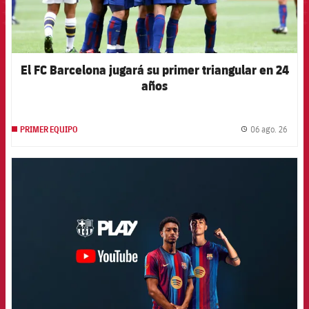
El FC Barcelona jugará su primer triangular en 24
años
06 ago. 26
PRIMER EQUIPO
label.
FCB Barcelona badge