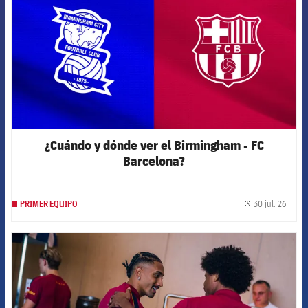
¿Cuándo y dónde ver el Birmingham - FC
Barcelona?
30 jul. 26
PRIMER EQUIPO
label.
FCB Barcelona badge