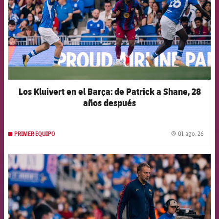
Los Kluivert en el Barça: de Patrick a Shane, 28
años después
01 ago. 26
PRIMER EQUIPO
label.
FCB Barcelona badge