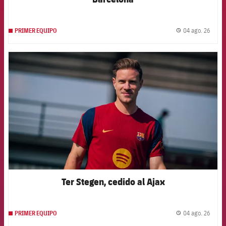
04 ago. 26
PRIMER EQUIPO
label.
FCB Barcelona badge
Ter Stegen, cedido al Ajax
04 ago. 26
PRIMER EQUIPO
label.