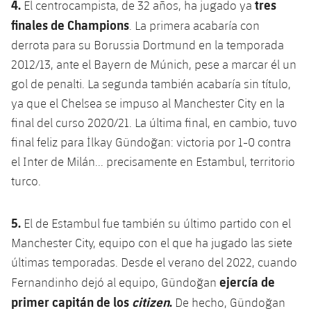
4.
tres
El centrocampista, de 32 años, ha jugado ya
Jugadores
Clasificaciones
Juvenil
Noticias
finales de Champions
Atletismo
. La primera acabaría con
plusicon
más
Fotos
derrota para su Borussia Dortmund en la temporada
Infantil
Actualidad
Baloncesto en silla de ruedas
2012/13, ante el Bayern de Múnich, pese a marcar él un
plusicon
más
Historia
gol de penalti. La segunda también acabaría sin título,
Alevín
Masculino
Actualidad
Hockey sobre hielo
ya que el Chelsea se impuso al Manchester City en la
plusicon
más
Palmarés
final del curso 2020/21. La última final, en cambio, tuvo
Femenino
Jugadores
Actualidad
Hockey hierba
final feliz para İlkay Gündoğan: victoria por 1-0 contra
plusicon
más
el Inter de Milán... precisamente en Estambul, territorio
Agenda
Calendario
Jugadores
Noticias
Patinaje artístico
turco.
plusicon
más
Resultados
Calendario
Hockey Hierba Masculino
Escuela de Patinaje
Actualidad
5.
El de Estambul fue también su último partido con el
Clasificaciones
Manchester City, equipo con el que ha jugado las siete
Resultados
Hockey Hierba Femenino
Plantilla
Rugby
plusicon
más
últimas temporadas. Desde el verano del 2022, cuando
Clasificaciones
ejercía de
Fernandinho dejó al equipo, Gündoğan
Agenda
Actualidad
Voleibol
plusicon
más
primer capitán de los
citizen
.
De hecho, Gündoğan