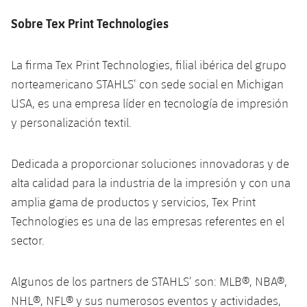
Jugadores
Clasificaciones
Juvenil
Noticias
Sobre Tex Print Technologies
Atletismo
plusicon
más
Fotos
Infantil
Actualidad
Baloncesto en silla de ruedas
La firma Tex Print Technologies, filial ibérica del grupo
plusicon
más
Historia
norteamericano STAHLS’ con sede social en Michigan
Alevín
Masculino
Actualidad
Hockey sobre hielo
USA, es una empresa líder en tecnología de impresión
plusicon
más
Palmarés
y personalización textil.
Femenino
Jugadores
Actualidad
Hockey hierba
plusicon
más
Agenda
Dedicada a proporcionar soluciones innovadoras y de
Calendario
Jugadores
Noticias
Patinaje artístico
alta calidad para la industria de la impresión y con una
plusicon
más
Resultados
amplia gama de productos y servicios, Tex Print
Calendario
Hockey Hierba Masculino
Escuela de Patinaje
Actualidad
Technologies es una de las empresas referentes en el
Clasificaciones
Resultados
sector.
Hockey Hierba Femenino
Plantilla
Rugby
plusicon
más
Clasificaciones
Algunos de los partners de STAHLS’ son: MLB®, NBA®,
Agenda
Actualidad
Voleibol
plusicon
más
NHL®, NFL® y sus numerosos eventos y actividades,