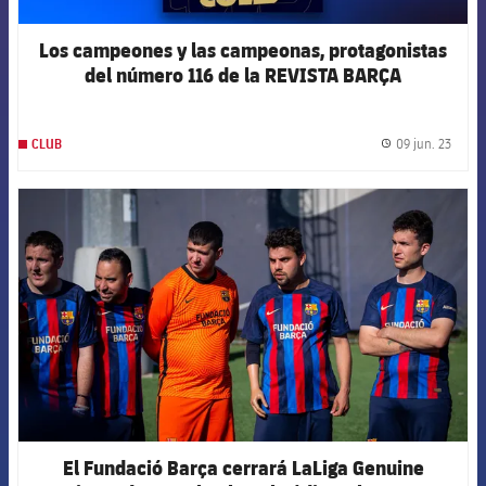
Los campeones y las campeonas, protagonistas
del número 116 de la REVISTA BARÇA
09 jun. 23
CLUB
label.
FCB Barcelona badge
El Fundació Barça cerrará LaLiga Genuine