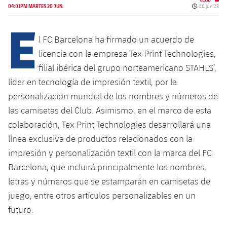
Calendario
Campus Verano
Base
Fecha de pub
04:01PM MARTES 20 JUN.
20 jun 23
E
SUB13
SUB13 B
Entradas
Barça Atlètic
plusicon
más
PLUSICON
MÁS
l FC Barcelona ha firmado un acuerdo de
SUB12
SUB12 C
Gameday Shows
licencia con la empresa Tex Print Technologies,
Junior
Primer Equipo
Instalaciones
plusicon
más
filial ibérica del grupo norteamericano STAHLS’,
SUB11 A
SUB11 C
Resultados
Cadete A
líder en tecnología de impresión textil, por la
Actualidad
Barça Atlètic
Spotify Camp Nou
plusicon
más
SUB11 B
personalización mundial de los nombres y números de
Clasificación
Cadete B
Calendario
las camisetas del Club. Asimismo, en el marco de esta
Actualidad
Palau Blaugrana
Base
plusicon
más
SUB10 A
colaboración, Tex Print Technologies desarrollará una
Jugadores
Infantil A
Entradas
Calendario
línea exclusiva de productos relacionados con la
Estadi Johan Cruyff
Actualidad
SUB10 B
PLUSICON
MÁS
impresión y personalización textil con la marca del FC
Fotos
Infantil B
Resultados
Resultados
Juvenil
Barcelona, que incluirá principalmente los nombres,
Barça Cafe
Primer equipo
SUB9 A
plusicon
más
plusicon
más
Historia
letras y números que se estamparán en camisetas de
Mini
Clasificaciones
Clasificaciones
Cadete A
juego, entre otros artículos personalizables en un
Ciutat Esportiva
Actualidad
SUB9 B
Barça Atlètic
plusicon
más
Servicios
Palmarés
futuro.
plusicon
más
Jugadores
Jugadores
Cadete B
Calendario
SUB8 A
La Masia
Actualidad
Base