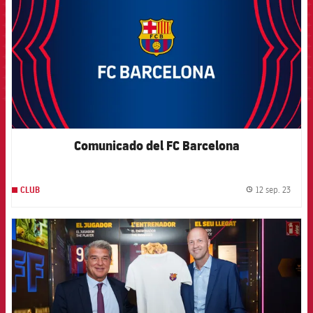
Comunicado del FC Barcelona
12 sep. 23
CLUB
label.
FCB Barcelona badge