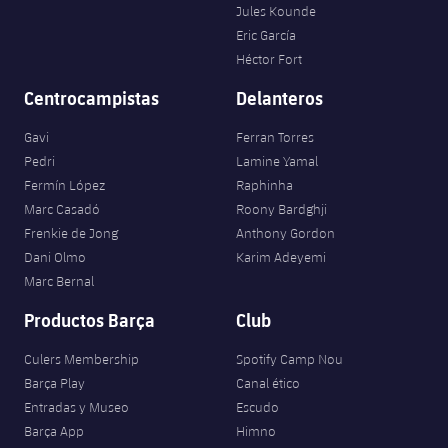
Jules Kounde
Eric García
Héctor Fort
Centrocampistas
Delanteros
Gavi
Ferran Torres
Pedri
Lamine Yamal
Fermín López
Raphinha
Marc Casadó
Roony Bardghji
Frenkie de Jong
Anthony Gordon
Dani Olmo
Karim Adeyemi
Marc Bernal
Productos Barça
Club
Culers Membership
Spotify Camp Nou
Barça Play
Canal ético
Entradas y Museo
Escudo
Barça App
Himno