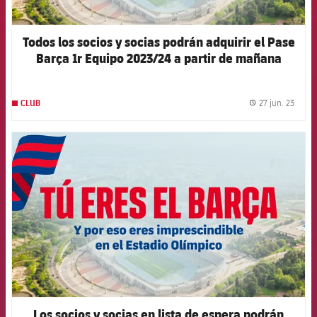
Todos los socios y socias podrán adquirir el Pase
Barça 1r Equipo 2023/24 a partir de mañana
27 jun. 23
CLUB
label.
FCB Barcelona badge
Los socios y socias en lista de espera podrán