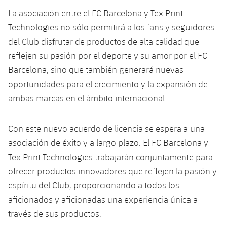
plusicon
más
Servicios Médicos
Acreditaciones
Fotos
Fotos
La asociación entre el FC Barcelona y Tex Print
Infantil A
Entradas
SUB8 B
Calendario
Campus Verano
Actualidad
Technologies no sólo permitirá a los fans y seguidores
Accesibilidad
Historia
Instalaciones
Infantil B
del Club disfrutar de productos de alta calidad que
Resultados
Resultados
Juvenil
reflejen su pasión por el deporte y su amor por el FC
PLUSICON
MÁS
Palmarés
Barcelona, sino que también generará nuevas
Clasificaciones
Jugadores
Cadete
Primer equipo
plusicon
más
oportunidades para el crecimiento y la expansión de
Jugadors
ambas marcas en el ámbito internacional.
Clasificaciones
Infantil
Actualidad
Barça Atlètic
plusicon
más
Fotos
Alevín
Con este nuevo acuerdo de licencia se espera a una
Calendario
Actualidad
Base
plusicon
más
asociación de éxito y a largo plazo. El FC Barcelona y
Palmarés
Entradas
Tex Print Technologies trabajarán conjuntamente para
Calendario
Campus Verano
Actualidad
ofrecer productos innovadores que reflejen la pasión y
Historia
Resultados
Resultados
espíritu del Club, proporcionando a todos los
Barça C
PLUSICON
MÁS
aficionados y aficionadas una experiencia única a
Clasificaciones
Jugadores
Junior
través de sus productos.
Información general
plusicon
más