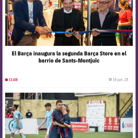
El Barça inaugura la segunda Barça Store en el
barrio de Sants-Montjuïc
15 jun. 23
CLUB
label.
FCB Barcelona badge