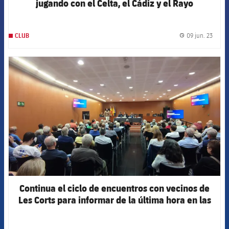
jugando con el Celta, el Cádiz y el Rayo
09 jun. 23
CLUB
label.
FCB Barcelona badge
Continua el ciclo de encuentros con vecinos de
Les Corts para informar de la última hora en las
obras del Espai Barça