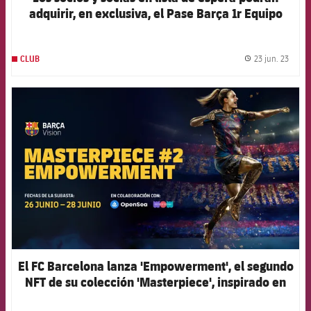
adquirir, en exclusiva, el Pase Barça 1r Equipo
2023/24 entre el 26 y el 28 de junio
23 jun. 23
CLUB
label.
FCB Barcelona badge
El FC Barcelona lanza 'Empowerment', el segundo
NFT de su colección 'Masterpiece', inspirado en
Alexia Putellas