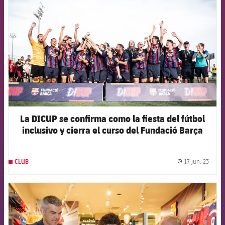
La DICUP se confirma como la fiesta del fútbol
inclusivo y cierra el curso del Fundació Barça
17 jun. 23
CLUB
label.
FCB Barcelona badge