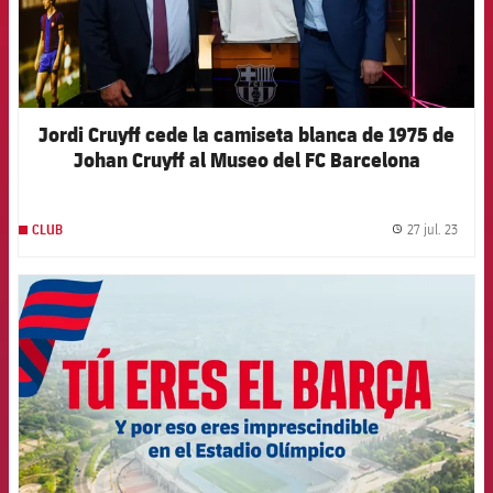
Jordi Cruyff cede la camiseta blanca de 1975 de
Johan Cruyff al Museo del FC Barcelona
27 jul. 23
CLUB
label.
FCB Barcelona badge