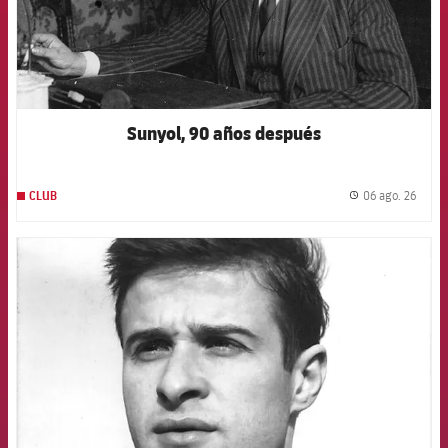
Sunyol, 90 años después
06 ago. 26
CLUB
label.
FCB Barcelona badge