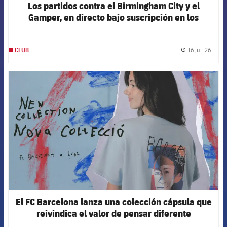
Los partidos contra el Birmingham City y el
Gamper, en directo bajo suscripción en los
canales oficiales del Club
16 jul. 26
CLUB
label.
FCB Barcelona badge
El FC Barcelona lanza una colección cápsula que
reivindica el valor de pensar diferente