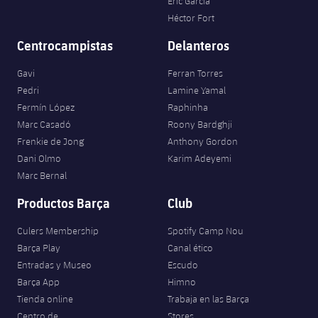
Eric García
Héctor Fort
Centrocampistas
Delanteros
Gavi
Ferran Torres
Pedri
Lamine Yamal
Fermín López
Raphinha
Marc Casadó
Roony Bardghji
Frenkie de Jong
Anthony Gordon
Dani Olmo
Karim Adeyemi
Marc Bernal
Productos Barça
Club
Culers Membership
Spotify Camp Nou
Barça Play
Canal ético
Entradas y Museo
Escudo
Barça App
Himno
Tienda online
Trabaja en las Barça
Centro de
Stores