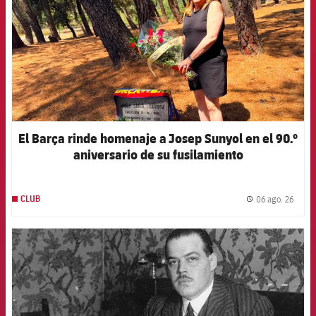
El Barça rinde homenaje a Josep Sunyol en el 90.º
aniversario de su fusilamiento
06 ago. 26
CLUB
label.
FCB Barcelona badge