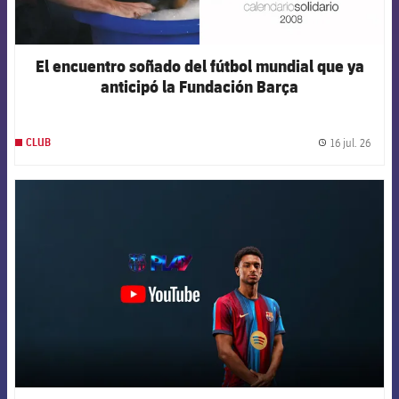
El encuentro soñado del fútbol mundial que ya
anticipó la Fundación Barça
16 jul. 26
CLUB
label.
FCB Barcelona badge