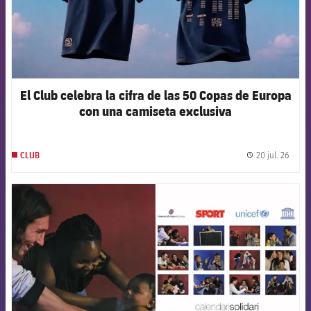
El Club celebra la cifra de las 50 Copas de Europa
con una camiseta exclusiva
20 jul. 26
CLUB
label.
FCB Barcelona badge