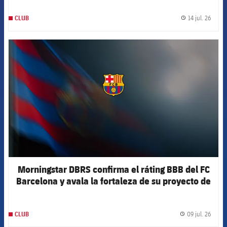
14 jul. 26
CLUB
label.
FCB Barcelona badge
Morningstar DBRS confirma el ráting BBB del FC
Barcelona y avala la fortaleza de su proyecto de
futuro
09 jul. 26
CLUB
label.