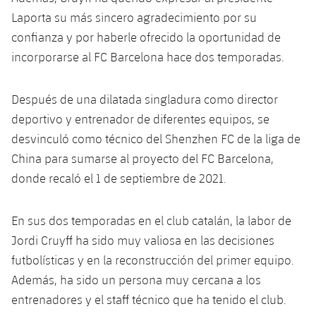
plusicon
más
Servicios Médicos
Acreditaciones
Fotos
Laporta su más sincero agradecimiento por su
Fotos
Infantil A
Entradas
SUB8 B
Calendario
Campus Verano
Actualidad
confianza y por haberle ofrecido la oportunidad de
Accesibilidad
Historia
Instalaciones
incorporarse al FC Barcelona hace dos temporadas.
Infantil B
Resultados
Resultados
Juvenil
PLUSICON
MÁS
Palmarés
Clasificaciones
Después de una dilatada singladura como director
Jugadores
Cadete
Primer equipo
plusicon
más
deportivo y entrenador de diferentes equipos, se
Jugadors
Clasificaciones
desvinculó como técnico del Shenzhen FC de la liga de
Infantil
Actualidad
Barça Atlètic
plusicon
más
China para sumarse al proyecto del FC Barcelona,
Fotos
Alevín
donde recaló el 1 de septiembre de 2021.
Calendario
Actualidad
Base
plusicon
más
Palmarés
Entradas
En sus dos temporadas en el club catalán, la labor de
Calendario
Campus Verano
Actualidad
Historia
Jordi Cruyff ha sido muy valiosa en las decisiones
Resultados
Resultados
futbolísticas y en la reconstrucción del primer equipo.
Barça C
PLUSICON
MÁS
Además, ha sido un persona muy cercana a los
Clasificaciones
Jugadores
Junior
entrenadores y el staff técnico que ha tenido el club.
Información general
plusicon
más