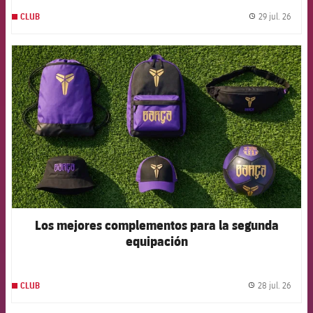
29 jul. 26
CLUB
label.
FCB Barcelona badge
Los mejores complementos para la segunda
equipación
28 jul. 26
CLUB
label.