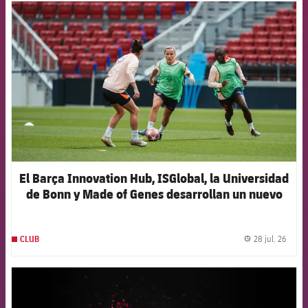
FCB Barcelona badge
El Barça Innovation Hub, ISGlobal, la Universidad
de Bonn y Made of Genes desarrollan un nuevo
modelo de inteligencia artificial para anticipar las
lesiones en el fútbol femenino de élite
28 jul. 26
CLUB
label.
FCB Barcelona badge