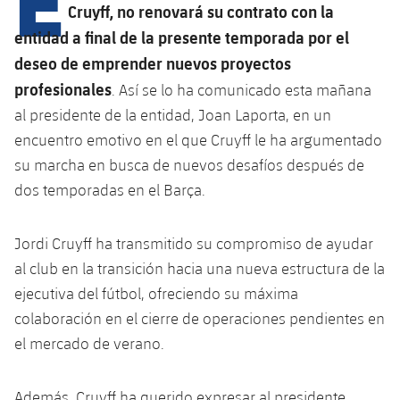
Calendario
Campus Verano
Base
Cruyff, no renovará su contrato con la
SUB13
entidad a final de la presente temporada por el
SUB13 B
Entradas
Barça Atlètic
plusicon
más
deseo de emprender nuevos proyectos
PLUSICON
MÁS
SUB12
SUB12 C
profesionales
. Así se lo ha comunicado esta mañana
Gameday Shows
Junior
Primer Equipo
Instalaciones
plusicon
más
al presidente de la entidad, Joan Laporta, en un
SUB11 A
SUB11 C
Resultados
encuentro emotivo en el que Cruyff le ha argumentado
Cadete A
Actualidad
Barça Atlètic
Spotify Camp Nou
plusicon
más
su marcha en busca de nuevos desafíos después de
SUB11 B
Clasificación
Cadete B
dos temporadas en el Barça.
Calendario
Actualidad
Palau Blaugrana
Base
plusicon
más
SUB10 A
Jugadores
Infantil A
Entradas
Jordi Cruyff ha transmitido su compromiso de ayudar
Calendario
Estadi Johan Cruyff
Actualidad
SUB10 B
PLUSICON
MÁS
al club en la transición hacia una nueva estructura de la
Fotos
Infantil B
Resultados
Resultados
ejecutiva del fútbol, ofreciendo su máxima
Juvenil
Barça Cafe
Primer equipo
SUB9 A
plusicon
más
plusicon
más
Historia
colaboración en el cierre de operaciones pendientes en
Mini
Clasificaciones
Clasificaciones
Cadete A
el mercado de verano.
Ciutat Esportiva
Actualidad
SUB9 B
Barça Atlètic
plusicon
más
Servicios
Palmarés
plusicon
más
Jugadores
Jugadores
Cadete B
Calendario
SUB8 A
La Masia
Actualidad
Además, Cruyff ha querido expresar al presidente
Base