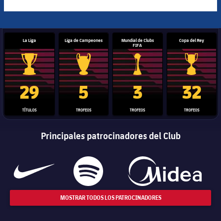
La Liga
Liga de Campeones
Mundial de Clubs
Copa del Rey
FIFA
Trofeo de La Liga
Trofeo de la Liga de Campeones
Trofeo del Mundial de Clube
Copa del 
29
5
3
32
TÍTULOS
TROFEOS
TROFEOS
TROFEOS
Principales patrocinadores del Club
MOSTRAR TODOS LOS PATROCINADORES