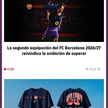
La segunda equipación del FC Barcelona 2026/27
reivindica la ambición de superar
constantemente los propios límites
24 jul. 26
CLUB
label.
FCB Barcelona badge