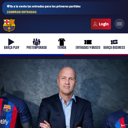
⚽Ya a la venta las entradas para los primeros partidos
COMPRAR ENTRADAS
FC Barcelona club badge
b-play
culers-ball
uniform
ticket-full
ticket-v
BARÇA PLAY
PRETEMPORADA
TIENDA
ENTRADAS Y MUSEO
BARÇA BUSINESS
PLUSICON
MÁS
Primer equipo
Femenino
plusicon
más
Actualidad
Barça Atlètic
plusicon
más