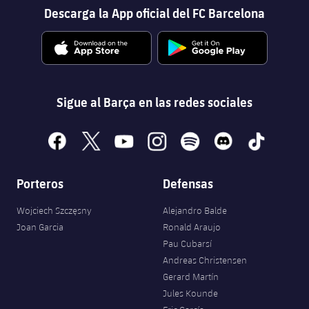
Descarga la App oficial del FC Barcelona
Sigue al Barça en las redes sociales
facebook
x
youtube
instagram
spotify
discord
tiktok
Porteros
Defensas
Wojciech Szczęsny
Alejandro Balde
Joan Garcia
Ronald Araujo
Pau Cubarsí
Andreas Christensen
Gerard Martín
Jules Kounde