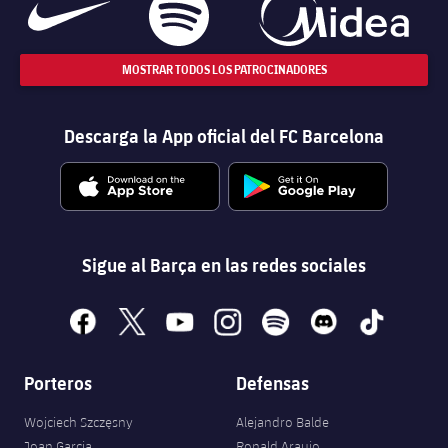
MOSTRAR TODOS LOS PATROCINADORES
Descarga la App oficial del FC Barcelona
Sigue al Barça en las redes sociales
facebook
x
youtube
instagram
spotify
discord
tiktok
Porteros
Defensas
Wojciech Szczęsny
Alejandro Balde
Joan Garcia
Ronald Araujo