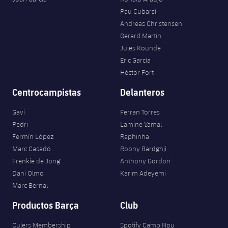
Pau Cubarsí
Andreas Christensen
Gerard Martín
Jules Kounde
Eric García
Héctor Fort
Centrocampistas
Delanteros
Gavi
Ferran Torres
Pedri
Lamine Yamal
Fermín López
Raphinha
Marc Casadó
Roony Bardghji
Frenkie de Jong
Anthony Gordon
Dani Olmo
Karim Adeyemi
Marc Bernal
Productos Barça
Club
Culers Membership
Spotify Camp Nou