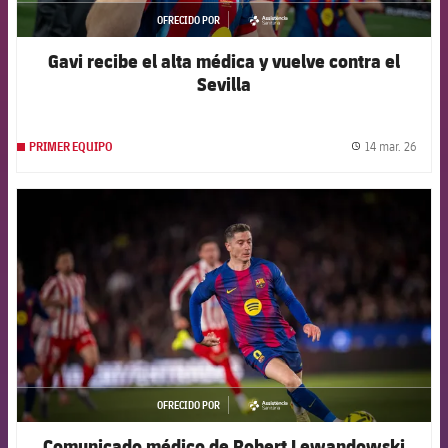
OFRECIDO POR
asistencia
Gavi recibe el alta médica y vuelve contra el
Sevilla
14 mar. 26
PRIMER EQUIPO
label.
FCB Barcelona badge
OFRECIDO POR
asistencia
Comunicado médico de Robert Lewandowski