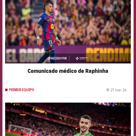
OFRECIDO POR
asistencia
Comunicado médico de Raphinha
27 mar. 26
PRIMER EQUIPO
label.
FCB Barcelona badge