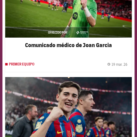
OFRECIDO POR
asistencia
Comunicado médico de Joan Garcia
19 mar. 26
PRIMER EQUIPO
label.
FCB Barcelona badge