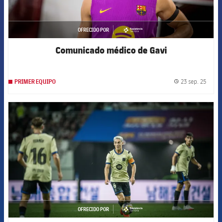
OFRECIDO POR
asistencia
Comunicado médico de Gavi
23 sep. 25
PRIMER EQUIPO
label.
FCB Barcelona badge
OFRECIDO POR
asistencia