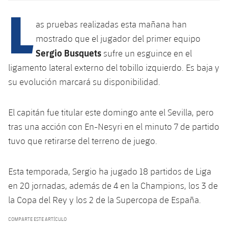
Calendario
L
Campus Verano
Base
SUB13
SUB13 B
as pruebas realizadas esta mañana han
Entradas
Barça Atlètic
plusicon
más
mostrado que el jugador del primer equipo
PLUSICON
MÁS
SUB12
SUB12 C
Sergio Busquets
Gameday Shows
sufre un esguince en el
Junior
Primer Equipo
Instalaciones
plusicon
más
ligamento lateral externo del tobillo izquierdo. Es baja y
SUB11 A
SUB11 C
Resultados
Cadete A
su evolución marcará su disponibilidad.
Actualidad
Barça Atlètic
Spotify Camp Nou
plusicon
más
SUB11 B
Clasificación
Cadete B
Calendario
El capitán fue titular este domingo ante el Sevilla, pero
Actualidad
Palau Blaugrana
Base
plusicon
más
SUB10 A
tras una acción con En-Nesyri en el minuto 7 de partido
Jugadores
Infantil A
Entradas
Calendario
tuvo que retirarse del terreno de juego.
Estadi Johan Cruyff
Actualidad
SUB10 B
PLUSICON
MÁS
Fotos
Infantil B
Resultados
Resultados
Juvenil
Barça Cafe
Primer equipo
Esta temporada, Sergio ha jugado 18 partidos de Liga
SUB9 A
plusicon
más
plusicon
más
Historia
Mini
en 20 jornadas, además de 4 en la Champions, los 3 de
Clasificaciones
Clasificaciones
Cadete A
Ciutat Esportiva
Actualidad
SUB9 B
Barça Atlètic
la Copa del Rey y los 2 de la Supercopa de España.
plusicon
más
Servicios
Palmarés
plusicon
más
Jugadores
Jugadores
Cadete B
COMPARTE ESTE ARTÍCULO
Calendario
SUB8 A
La Masia
Actualidad
Base