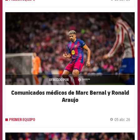
label.
FCB Barcelona badge
OFRECIDO POR
asistencia
Comunicados médicos de Marc Bernal y Ronald
Araujo
05 abr. 26
PRIMER EQUIPO
label.
FCB Barcelona badge