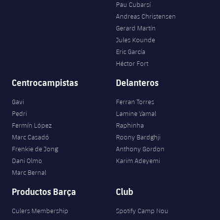
Pau Cubarsí
Andreas Christensen
Gerard Martín
Jules Kounde
Eric García
Héctor Fort
Centrocampistas
Delanteros
Gavi
Ferran Torres
Pedri
Lamine Yamal
Fermín López
Raphinha
Marc Casadó
Roony Bardghji
Frenkie de Jong
Anthony Gordon
Dani Olmo
Karim Adeyemi
Marc Bernal
Productos Barça
Club
Culers Membership
Spotify Camp Nou