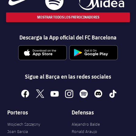
MOSTRAR TODOS LOS PATROCINADORES
Descarga la App oficial del FC Barcelona
Sigue al Barça en las redes sociales
facebook
x
youtube
instagram
spotify
discord
tiktok
Porteros
Defensas
Wojciech Szczęsny
Alejandro Balde
Joan Garcia
Ronald Araujo