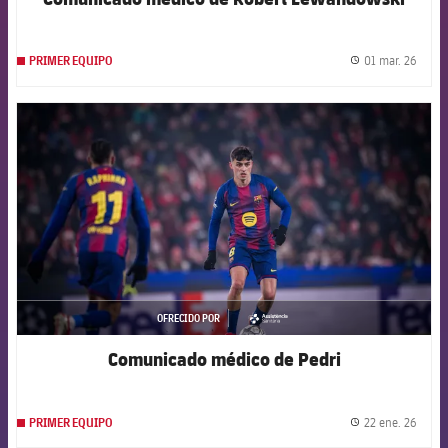
01 mar. 26
PRIMER EQUIPO
label.
FCB Barcelona badge
OFRECIDO POR
asistencia
Comunicado médico de Pedri
22 ene. 26
PRIMER EQUIPO
label.