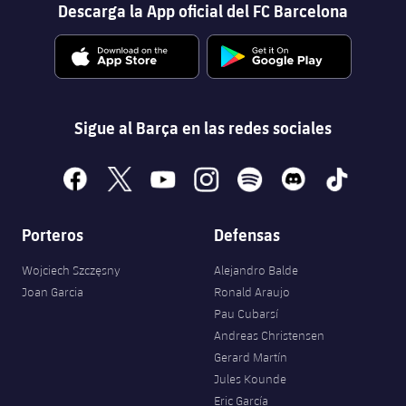
Descarga la App oficial del FC Barcelona
Jugadores
Noticias
Apúntate a las amateurs
plusicon
más
Calendario
Voleibol masculino
Apúntate a las amateurs
PLUSICON
MÁS
Resultados
Voleibol femenino
Carnet de las Secciones Amateurs
League of Legends
Sigue al Barça en las redes sociales
Clasificaciones
VALORANT Rising
facebook
x
youtube
instagram
spotify
discord
tiktok
Fotos
VALORANT Game Changers
Porteros
Defensas
eFootball
Wojciech Szczęsny
Alejandro Balde
Joan Garcia
Ronald Araujo
Pau Cubarsí
Andreas Christensen
Gerard Martín
Jules Kounde
Eric García