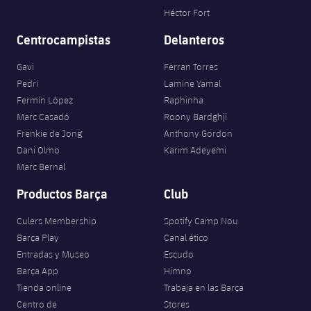
Héctor Fort
Centrocampistas
Delanteros
Gavi
Ferran Torres
Pedri
Lamine Yamal
Fermín López
Raphinha
Marc Casadó
Roony Bardghji
Frenkie de Jong
Anthony Gordon
Dani Olmo
Karim Adeyemi
Marc Bernal
Productos Barça
Club
Culers Membership
Spotify Camp Nou
Barça Play
Canal ético
Entradas y Museo
Escudo
Barça App
Himno
Tienda online
Trabaja en las Barça
Centro de
Stores