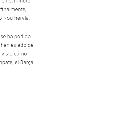
a en el minuto
 finalmente,
p Nou hervía.
e se ha podido
a han estado de
n visto cómo
mpate, el Barça