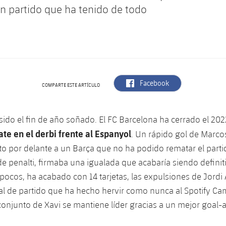
n partido que ha tenido de todo
label.aria.facebook
Facebook
COMPARTE ESTE ARTÍCULO
sido el fin de año soñado. El FC Barcelona ha cerrado el 20
te en el derbi frente al Espanyol
. Un rápido gol de Marco
o por delante a un Barça que no ha podido rematar el partid
e penalti, firmaba una igualada que acabaría siendo definitiv
pocos, ha acabado con 14 tarjetas, las expulsiones de Jordi 
al de partido que ha hecho hervir como nunca al Spotify C
l conjunto de Xavi se mantiene líder gracias a un mejor goal-