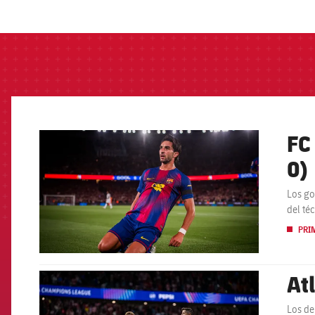
label.aria.barcelon
FC
FCB Barcelona badge
0)
Los go
del té
PRI
At
FCB Barcelona badge
Los de