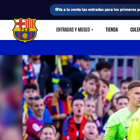
⚽Ya a la venta las entradas para los primeros p
ENTRADAS Y MUSEO
TIENDA
CULE
LABEL.SHARE.CARETDOWN
FC Barcelona club badge