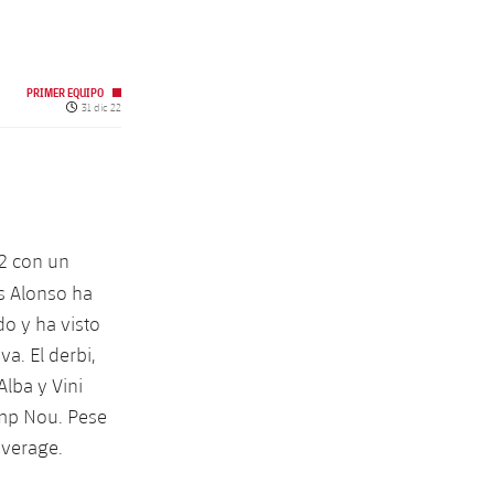
PRIMER EQUIPO
Fecha de publicación
31 dic 22
22 con un
s Alonso ha
o y ha visto
a. El derbi,
Alba y Vini
amp Nou. Pese
average.