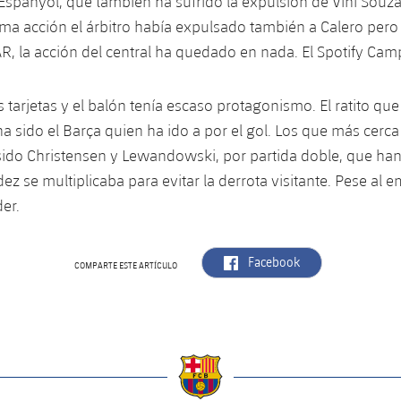
 Espanyol, que también ha sufrido la expulsión de Vini Souz
ma acción el árbitro había expulsado también a Calero pero
R, la acción del central ha quedado en nada. El Spotify Cam
s tarjetas y el balón tenía escaso protagonismo. El ratito qu
 ha sido el Barça quien ha ido a por el gol. Los que más cerc
sido Christensen y Lewandowski, por partida doble, que ha
z se multiplicaba para evitar la derrota visitante. Pese al e
er.
label.aria.facebook
Facebook
COMPARTE ESTE ARTÍCULO