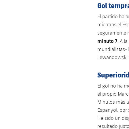
Gol tempr
El partido ha 
mientras el E
seguramente no
minuto 7
. A l
mundialistas- 
Lewandowski y 
Superiori
El gol no ha m
el propio Marc
Minutos más ta
Espanyol, por 
Ha sido un dis
resultado justo