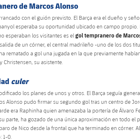
anero de Marcos Alonso
arrancado con el guión previsto. El Barça era el dueño y seño
spanyol esperaba su oportunidad ubicado en campo propio.
gol tempranero de Marcos
 esperaban los visitantes es el
a salida de un córner, el central madrileño -uno de los dos tit
ha rematado a gol una jugada en la que previamente habían
Christensen, su asistente.
dad
culer
odificado los planes de unos y otros. El Barça seguía gener
os Alonso pudo firmar su segundo gol tras un centro de Jord
rde era Raphinha quien amenazaba la portería de Álvaro Fe
su parte, ha gozado de una única aproximación en todo el 
paro de Nico desde la frontal que ha terminado en córner. A
: 1-0.