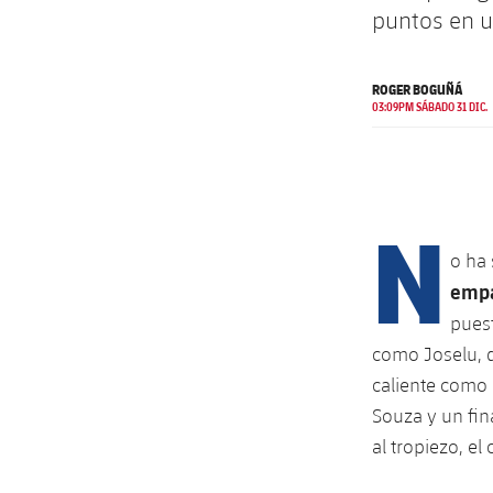
puntos en u
ROGER BOGUÑÁ
03:09PM SÁBADO 31 DIC.
N
o ha 
empa
puest
como Joselu, d
caliente como 
Souza y un fin
al tropiezo, e