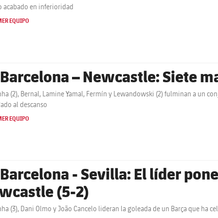
o acabado en inferioridad
MER EQUIPO
 Barcelona – Newcastle: Siete mar
ha (2), Bernal, Lamine Yamal, Fermín y Lewandowski (2) fulminan a un conju
gado al descanso
MER EQUIPO
 Barcelona - Sevilla: El líder pon
wcastle (5-2)
ha (3), Dani Olmo y João Cancelo lideran la goleada de un Barça que ha ce