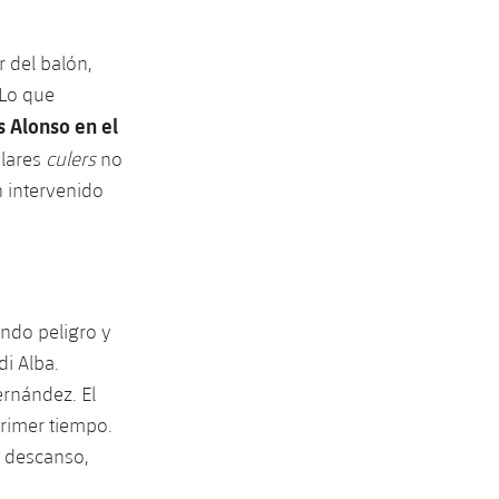
r del balón,
 Lo que
 Alonso en el
ulares
culers
no
 intervenido
ando peligro y
i Alba.
rnández. El
primer tiempo.
l descanso,