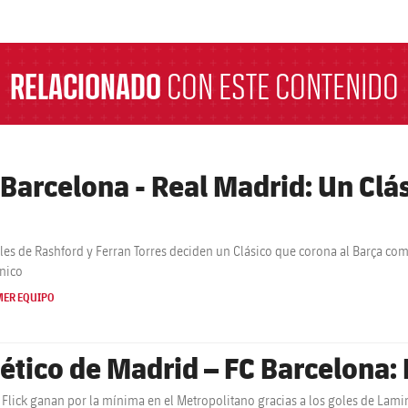
a
RELACIONADO
CON ESTE CONTENIDO
 Barcelona - Real Madrid: Un Clás
les de Rashford y Ferran Torres deciden un Clásico que corona al Barça co
cnico
MER EQUIPO
lético de Madrid – FC Barcelona:
 Flick ganan por la mínima en el Metropolitano gracias a los goles de Lami