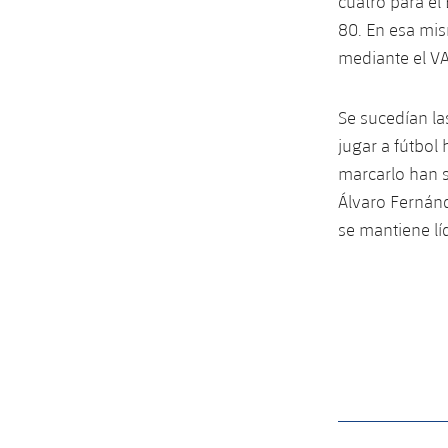
cuatro para el
80. En esa mis
mediante el VA
Se sucedían la
jugar a fútbol
marcarlo han 
Álvaro Fernánde
se mantiene líd