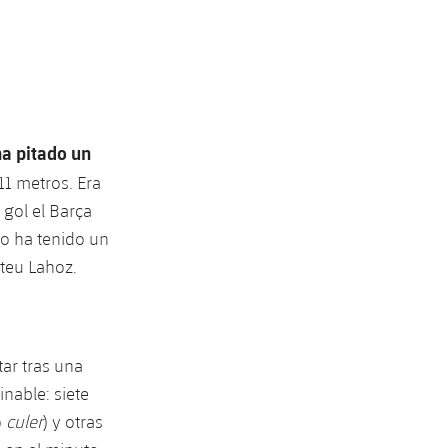
ha pitado un
11 metros. Era
 gol el Barça
do ha tenido un
teu Lahoz.
tar tras una
inable: siete
o
culer
) y otras