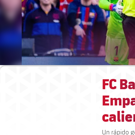
FC Ba
Empa
calie
Un rápido g