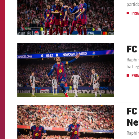
partid
PRI
FC
FCB Barcelona badge
Raphin
ha lle
PRI
FC
FCB Barcelona badge
Ne
Raphin