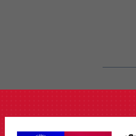
label.aria.barcelon
FCB Barcelona badge