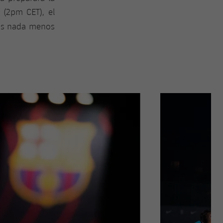
 (2pm CET), el
 es nada menos
Siguiente
label.aria.chevron