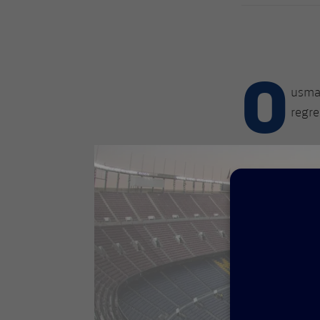
O
usma
regre