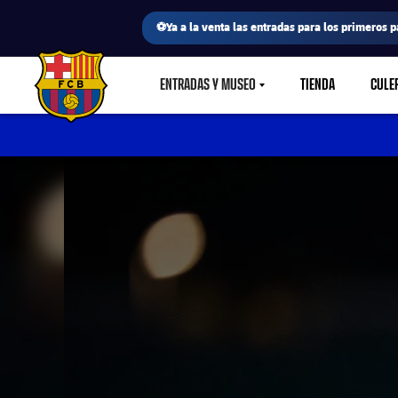
⚽Ya a la venta las entradas para los primeros p
ENTRADAS Y MUSEO
TIENDA
CULE
LABEL.SHARE.CARETDOWN
FC Barcelona club badge