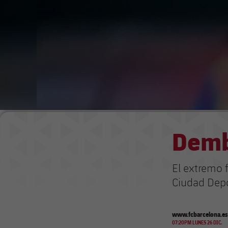
Demb
El extremo 
Ciudad Depo
www.fcbarcelona.es
07:20PM LUNES 26 DIC.