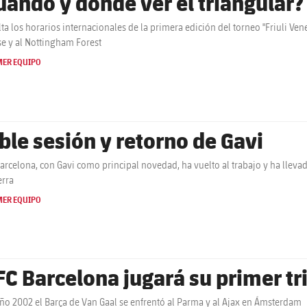
uándo y dónde ver el triangular?
ta los horarios internacionales de la primera edición del torneo "Friuli Vene
e y al Nottingham Forest
MER EQUIPO
ble sesión y retorno de Gavi
Barcelona, con Gavi como principal novedad, ha vuelto al trabajo y ha lleva
erra
MER EQUIPO
 FC Barcelona jugará su primer tr
año 2002 el Barça de Van Gaal se enfrentó al Parma y al Ajax en Ámsterdam