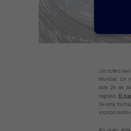
Los culers han
Mundial. Un n
este 26 de di
El fr
regreso.
De esta forma
incorporando d
Así pues, ést