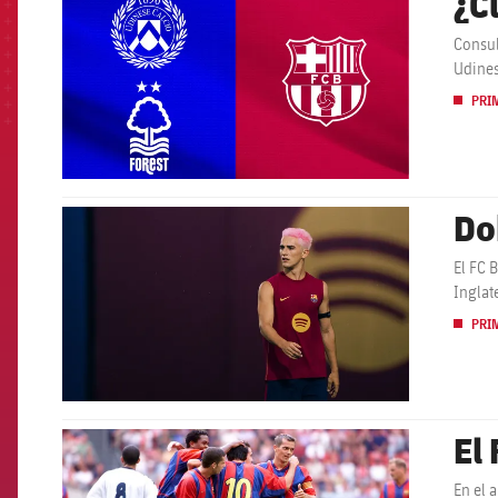
¿C
Consul
Udines
PRI
Do
FCB Barcelona badge
El FC 
Inglat
PRI
El
FCB Barcelona badge
En el 