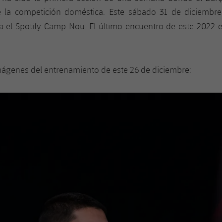
e la competición doméstica. Este sábado 31 de diciembre
ta el Spotify Camp Nou. El último encuentro de este 2022
mágenes del entrenamiento de este 26 de diciembre: