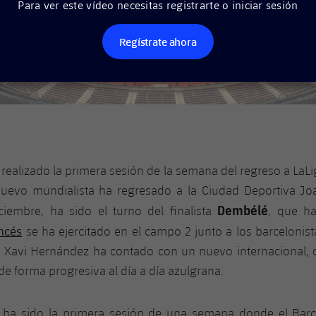
Para ver este vídeo necesitas registrarte o iniciar sesión
Regístrate ahora
 realizado la primera sesión de la semana del regreso a LaL
uevo mundialista ha regresado a la Ciudad Deportiva J
Dembélé
ciembre, ha sido el turno del finalista
, que h
ancés
se ha ejercitado en el campo 2 junto a los barcelonist
, Xavi Hernández ha contado con un nuevo internacional, 
e forma progresiva al día a día azulgrana.
a ha sido la primera sesión de una semana donde el Barç