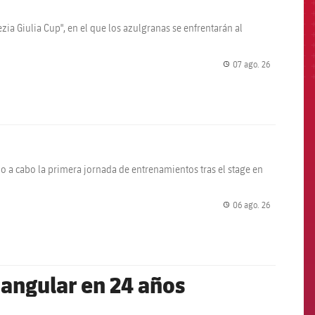
zia Giulia Cup", en el que los azulgranas se enfrentarán al
07 ago. 26
label.share.
do a cabo la primera jornada de entrenamientos tras el stage en
06 ago. 26
label.share.
iangular en 24 años