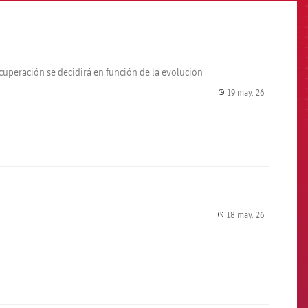
ecuperación se decidirá en función de la evolución
19 may. 26
label.share.
18 may. 26
label.share.