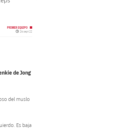
ceps
PRIMER EQUIPO
Fecha de publicación
26 sept 22
enkie de Jong
oso del muslo
uierdo. Es baja