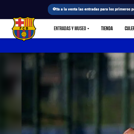
⚽Ya a la venta las entradas para los primeros p
ENTRADAS Y MUSEO
TIENDA
CULE
LABEL.SHARE.CARETDOWN
FC Barcelona club badge