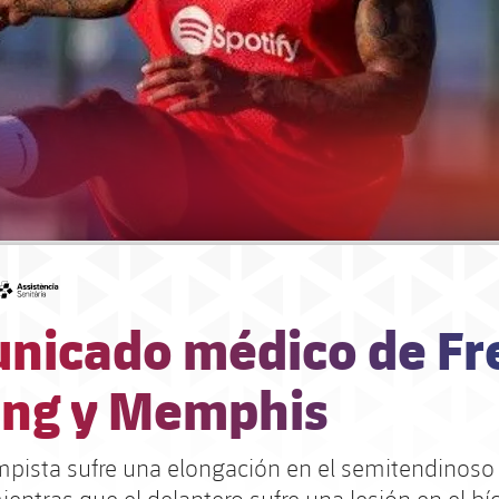
#asistencia
nicado médico de Fr
ong y Memphis
mpista sufre una elongación en el semitendinoso