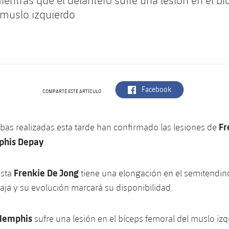
ientras que el delantero sufre una lesión en el bí
 muslo izquierdo
label.aria.facebook
Facebook
COMPARTE ESTE ARTÍCULO
Fr
bas realizadas esta tarde han confirmado las lesiones de
phis Depay
.
Frenkie De Jong
ista
tiene una elongación en el semitendin
baja y su evolución marcará su disponibilidad.
emphis
sufre una lesión en el bíceps femoral del muslo izq