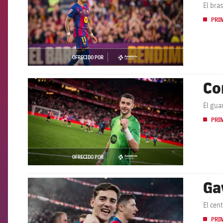
El bra
PRI
OFRECIDO POR
asistencia
Co
FCB Barcelona badge
El gua
PRI
OFRECIDO POR
asistencia
Ga
FCB Barcelona badge
El cen
PRI