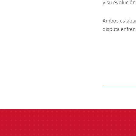
y su evolución
Ambos estaban 
disputa enfren
label.aria.barcelon