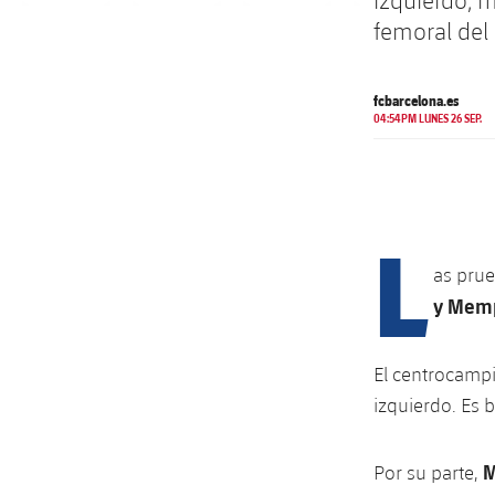
izquierdo, m
femoral del
fcbarcelona.es
04:54PM LUNES 26 SEP.
L
as prue
y Mem
El centrocamp
izquierdo. Es 
M
Por su parte,