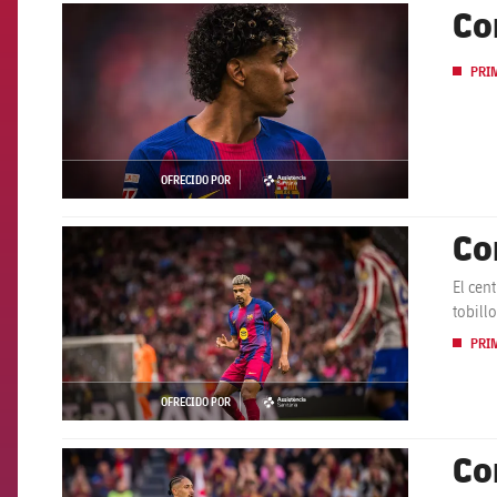
Co
FCB Barcelona badge
PRI
OFRECIDO POR
asistencia
Co
FCB Barcelona badge
El cen
tobill
PRI
OFRECIDO POR
asistencia
Co
FCB Barcelona badge