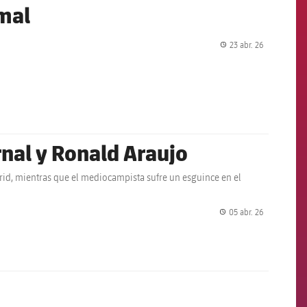
mal
23 abr. 26
label.share.
al y Ronald Araujo
adrid, mientras que el mediocampista sufre un esguince en el
05 abr. 26
label.share.