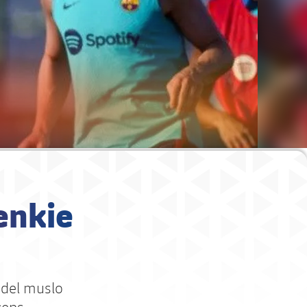
enkie
 del muslo