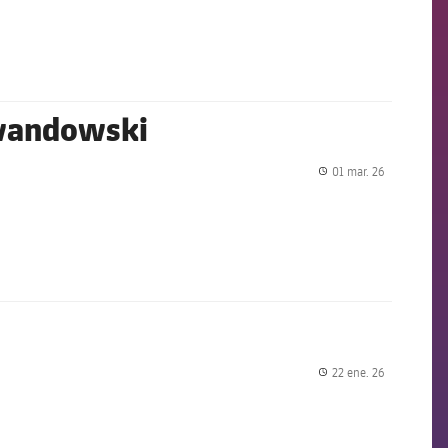
label.share.
ewandowski
01 mar. 26
label.share.
22 ene. 26
label.share.