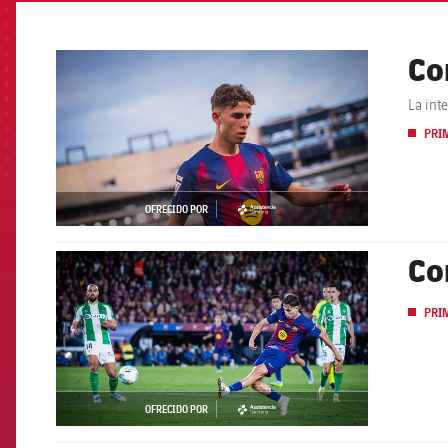
Co
FCB Barcelona badge
La int
PRI
OFRECIDO POR
asistencia
Co
FCB Barcelona badge
PRI
OFRECIDO POR
asistencia