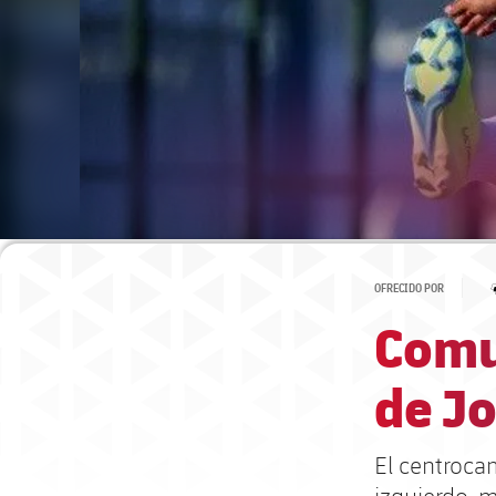
OFRECIDO POR
Comu
de J
El centroca