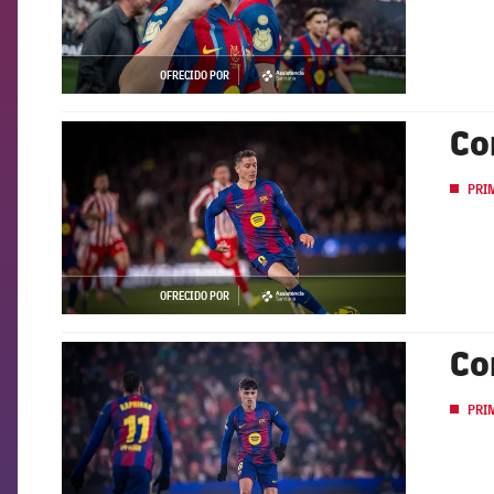
OFRECIDO POR
asistencia
Co
FCB Barcelona badge
PRI
OFRECIDO POR
asistencia
Co
FCB Barcelona badge
PRI