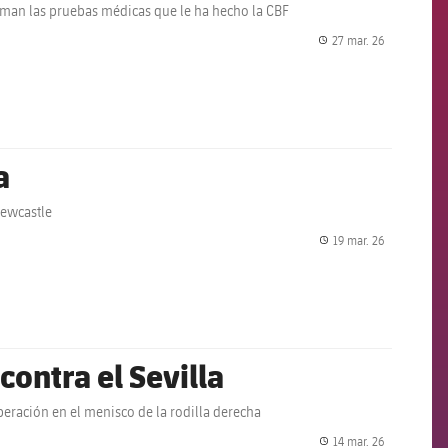
irman las pruebas médicas que le ha hecho la CBF
27 mar. 26
label.share.
a
Newcastle
19 mar. 26
label.share.
contra el Sevilla
eración en el menisco de la rodilla derecha
14 mar. 26