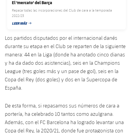
El 'mercato' del Barça
Jugadores
Clasificaciones
Juvenil
Noticias
Atletismo
Repasa todas las incorporaciones del Club de cara a la temporada
plusicon
más
2022/23
Fotos
Infantil
LEER MÁS
Actualidad
FECHA DE PUBLICACIÓN
Baloncesto en silla de ruedas
plusicon
más
Historia
Alevín
Los partidos disputados por el internacional danés
Masculino
Actualidad
Hockey sobre hielo
plusicon
más
durante su etapa en el Club se reparten de la siguiente
Palmarés
manera: 44 en la Liga (donde ha anotado cinco dianas
Femenino
Jugadores
Actualidad
Hockey hierba
plusicon
más
y ha da dado dos asistencias), seis en la Champions
Agenda
League (tres goles más y un pase de gol), seis en la
Calendario
Jugadores
Noticias
Patinaje artístico
plusicon
más
Copa del Rey (dos goles) y dos en la Supercopa de
Resultados
España.
Calendario
Hockey Hierba Masculino
Escuela de Patinaje
Actualidad
Clasificaciones
Resultados
De esta forma, si repasamos sus números de cara a
Hockey Hierba Femenino
Plantilla
Rugby
plusicon
más
portería, ha celebrado 10 tantos como azulgrana.
Clasificaciones
Además, con el FC Barcelona ha logrado levantar una
Agenda
Actualidad
Voleibol
plusicon
más
Copa del Rey, la 2020/21, donde fue protagonista con