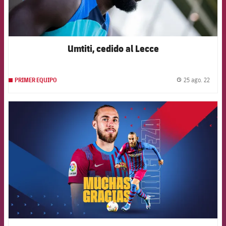
Umtiti, cedido al Lecce
25 ago. 22
PRIMER EQUIPO
label.
FCB Barcelona badge