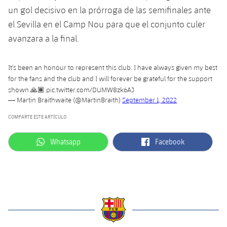
un gol decisivo en la prórroga de las semifinales ante
Jugadores
Noticias
Apúntate a las amateurs
plusicon
más
el Sevilla en el Camp Nou para que el conjunto culer
Calendario
avanzara a la final.
Voleibol masculino
Apúntate a las amateurs
PLUSICON
MÁS
Resultados
Voleibol femenino
Carnet de las Secciones Amateurs
League of Legends
It’s been an honour to represent this club. I have always given my best
for the fans and the club and I will forever be grateful for the support
Clasificaciones
shown 🙏🏾
pic.twitter.com/DUMW8zk6AJ
VALORANT Rising
— Martin Braithwaite (@MartinBraith)
September 1, 2022
Fotos
VALORANT Game Changers
COMPARTE ESTE ARTÍCULO
label.aria.whatsapp
label.aria.facebook
Whatsapp
Facebook
eFootball