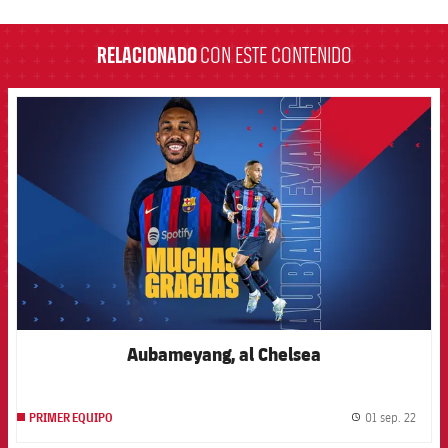
label.aria.barcelona
RELACIONADO
CON ESTE CONTENIDO
FCB Barcelona badge
Aubameyang, al Chelsea
01 sep. 22
PRIMER EQUIPO
label.