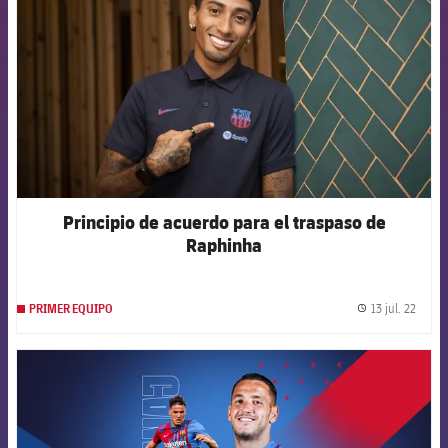
Principio de acuerdo para el traspaso de
Raphinha
13 jul. 22
PRIMER EQUIPO
label.
FCB Barcelona badge