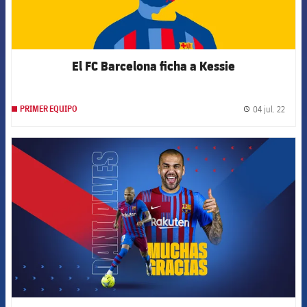
El FC Barcelona ficha a Kessie
04 jul. 22
PRIMER EQUIPO
label.
FCB Barcelona badge