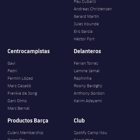
Pau Cubarsí
Andreas Christensen
Gerard Martín
Jules Kounde
Eric García
Héctor Fort
Centrocampistas
Delanteros
Gavi
Ferran Torres
Pedri
Lamine Yamal
Fermín López
Raphinha
Marc Casadó
Roony Bardghji
Frenkie de Jong
Anthony Gordon
Dani Olmo
Karim Adeyemi
Marc Bernal
Productos Barça
Club
Culers Membership
Spotify Camp Nou
Barça Play
Canal ético