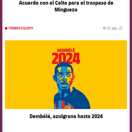
Acuerdo con el Celta para el traspaso de
Mingueza
02 ago. 22
PRIMER EQUIPO
label.
FCB Barcelona badge
Dembélé, azulgrana hasta 2024