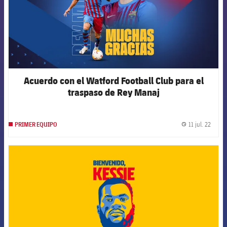
Acuerdo con el Watford Football Club para el
traspaso de Rey Manaj
11 jul. 22
PRIMER EQUIPO
label.
FCB Barcelona badge