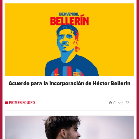
FCB Barcelona badge
Acuerdo para la incorporación de Héctor Bellerín
01 sep. 22
PRIMER EQUIPO
label.
FCB Barcelona badge