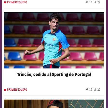
14 jul. 22
PRIMER EQUIPO
label.
FCB Barcelona badge
Trincão, cedido al Sporting de Portugal
13 jul. 22
PRIMER EQUIPO
label.
FCB Barcelona badge