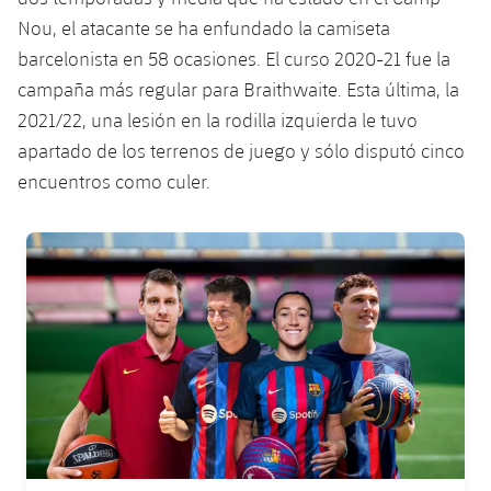
plusicon
más
Servicios Médicos
Acreditaciones
Fotos
Nou, el atacante se ha enfundado la camiseta
Fotos
Infantil A
Entradas
SUB8 B
Calendario
Campus Verano
Actualidad
barcelonista en 58 ocasiones. El curso 2020-21 fue la
Accesibilidad
Historia
Instalaciones
campaña más regular para Braithwaite. Esta última, la
Infantil B
Resultados
Resultados
Juvenil
2021/22, una lesión en la rodilla izquierda le tuvo
PLUSICON
MÁS
Palmarés
apartado de los terrenos de juego y sólo disputó cinco
Clasificaciones
Jugadores
Cadete
Primer equipo
plusicon
más
encuentros como culer.
Jugadors
Clasificaciones
Infantil
Actualidad
Barça Atlètic
plusicon
más
FC Barcelona club badge
Fotos
Alevín
Calendario
Actualidad
Base
plusicon
más
Palmarés
Entradas
Calendario
Campus Verano
Actualidad
Historia
Resultados
Resultados
Barça C
PLUSICON
MÁS
Clasificaciones
Jugadores
Junior
Información general
plusicon
más