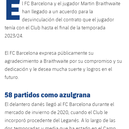
E
Calendario
Campus Verano
Base
l FC Barcelona y el jugador Martin Braithwaite
han llegado a un acuerdo para la
SUB13
SUB13 B
Entradas
Barça Atlètic
plusicon
más
desvinculación del contrato que el jugador
PLUSICON
MÁS
SUB12
tenía con el Club hasta el final de la temporada
SUB12 C
Gameday Shows
Junior
Primer Equipo
Instalaciones
plusicon
más
2023/24.
SUB11 A
SUB11 C
Resultados
Cadete A
Actualidad
Barça Atlètic
Spotify Camp Nou
plusicon
más
El FC Barcelona expresa públicamente su
SUB11 B
Clasificación
Cadete B
agradecimiento a Braithwaite por su compromiso y su
Calendario
Actualidad
Palau Blaugrana
Base
plusicon
más
dedicación y le desea mucha suerte y logros en el
SUB10 A
Jugadores
Infantil A
futuro.
Entradas
Calendario
Estadi Johan Cruyff
Actualidad
SUB10 B
PLUSICON
MÁS
Fotos
Infantil B
Resultados
58 partidos como azulgrana
Resultados
Juvenil
Barça Cafe
Primer equipo
SUB9 A
plusicon
más
plusicon
más
Historia
Mini
El delantero danés llegó al FC Barcelona durante el
Clasificaciones
Clasificaciones
Cadete A
Ciutat Esportiva
Actualidad
mercado de invierno de 2020, cuando el Club le
SUB9 B
Barça Atlètic
plusicon
más
Servicios
Palmarés
plusicon
más
incorporó procedente del Leganés. A lo largo de las
Jugadores
Jugadores
Cadete B
Calendario
SUB8 A
La Masia
Actualidad
dos temporadas y media que ha estado en el Camp
Base