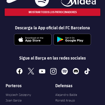
MOSTRAR TODOS LOS PATROCINADORES
Descarga la App oficial del FC Barcelona
Sigue al Barça en las redes sociales
facebook
x
youtube
instagram
spotify
discord
tiktok
Porteros
Defensas
Wojciech Szczęsny
Alejandro Balde
Joan Garcia
Ronald Araujo