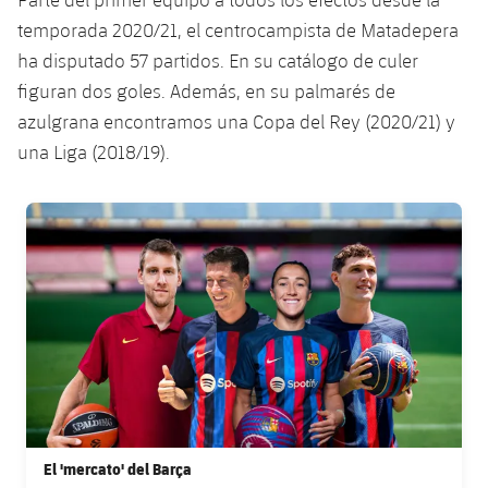
plusicon
más
Servicios Médicos
Acreditaciones
Fotos
Fotos
temporada 2020/21, el centrocampista de Matadepera
Infantil A
Entradas
SUB8 B
Calendario
Campus Verano
Actualidad
ha disputado 57 partidos. En su catálogo de culer
Accesibilidad
Historia
Instalaciones
Infantil B
figuran dos goles. Además, en su palmarés de
Resultados
Resultados
Juvenil
azulgrana encontramos una Copa del Rey (2020/21) y
PLUSICON
MÁS
Palmarés
una Liga (2018/19).
Clasificaciones
Jugadores
Cadete
Primer equipo
plusicon
más
Jugadors
Clasificaciones
FC Barcelona club badge
Infantil
Actualidad
Barça Atlètic
plusicon
más
Fotos
Alevín
Calendario
Actualidad
Base
plusicon
más
Palmarés
Entradas
Calendario
Campus Verano
Actualidad
Historia
Resultados
Resultados
Barça C
PLUSICON
MÁS
Clasificaciones
Jugadores
Junior
Información general
El 'mercato' del Barça
plusicon
más