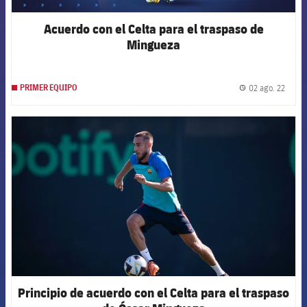
Acuerdo con el Celta para el traspaso de
Mingueza
02 ago. 22
PRIMER EQUIPO
label.
FCB Barcelona badge
Principio de acuerdo con el Celta para el traspaso