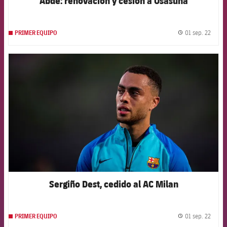
Abde: renovación y cesión a Osasuna
01 sep. 22
PRIMER EQUIPO
label.
FCB Barcelona badge
Sergiño Dest, cedido al AC Milan
01 sep. 22
PRIMER EQUIPO
label.