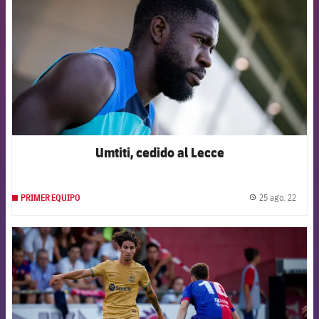
Umtiti, cedido al Lecce
25 ago. 22
PRIMER EQUIPO
label.
FCB Barcelona badge