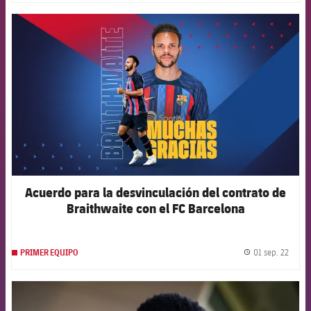
FCB Barcelona badge
Acuerdo para la desvinculación del contrato de
Braithwaite con el FC Barcelona
01 sep. 22
PRIMER EQUIPO
label.
FCB Barcelona badge