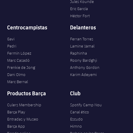
Jules Kounde
Eric García
Héctor Fort
Centrocampistas
Delanteros
Gavi
Ferran Torres
Pedri
Lamine Yamal
Fermín López
Raphinha
Marc Casadó
Roony Bardghji
Frenkie de Jong
Anthony Gordon
Dani Olmo
Karim Adeyemi
Marc Bernal
Productos Barça
Club
Culers Membership
Spotify Camp Nou
Barça Play
Canal ético
Entradas y Museo
Escudo
Barça App
Himno