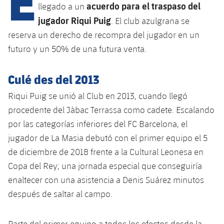
Calendario
Campus Verano
Base
acuerdo para el traspaso del
llegado a un
jugador Riqui Puig
SUB13
. El club azulgrana se
SUB13 B
Entradas
Barça Atlètic
plusicon
más
reserva un derecho de recompra del jugador en un
PLUSICON
MÁS
SUB12
SUB12 C
futuro y un 50% de una futura venta.
Gameday Shows
Junior
Primer Equipo
Instalaciones
plusicon
más
SUB11 A
SUB11 C
Culé des del 2013
Resultados
Cadete A
Actualidad
Barça Atlètic
Spotify Camp Nou
plusicon
más
SUB11 B
Riqui Puig se unió al Club en 2013, cuando llegó
Clasificación
Cadete B
Calendario
procedente del Jàbac Terrassa como cadete. Escalando
Actualidad
Palau Blaugrana
Base
plusicon
más
SUB10 A
por las categorías inferiores del FC Barcelona, el
Jugadores
Infantil A
Entradas
Calendario
jugador de La Masia debutó con el primer equipo el 5
Estadi Johan Cruyff
Actualidad
SUB10 B
PLUSICON
MÁS
de diciembre de 2018 frente a la Cultural Leonesa en
Fotos
Infantil B
Resultados
Resultados
Juvenil
Copa del Rey; una jornada especial que conseguiría
Barça Cafe
Primer equipo
SUB9 A
plusicon
más
plusicon
más
Historia
enaltecer con una asistencia a Denis Suárez minutos
Mini
Clasificaciones
Clasificaciones
Cadete A
después de saltar al campo.
Ciutat Esportiva
Actualidad
SUB9 B
Barça Atlètic
plusicon
más
Servicios
Palmarés
plusicon
más
Jugadores
Jugadores
Cadete B
Calendario
SUB8 A
La Masia
Actualidad
Base
Parte del primer equipo a todos los efectos desde la