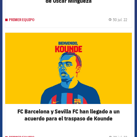
de Óscar Mingueza
30 jul. 22
PRIMER EQUIPO
label.
FCB Barcelona badge
FC Barcelona y Sevilla FC han llegado a un
acuerdo para el traspaso de Kounde