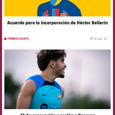
Acuerdo para la incorporación de Héctor Bellerín
01 sep. 22
PRIMER EQUIPO
label.
FCB Barcelona badge