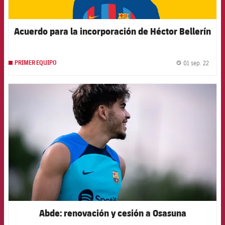
Acuerdo para la incorporación de Héctor Bellerín
01 sep. 22
PRIMER EQUIPO
label.
FCB Barcelona badge
Abde: renovación y cesión a Osasuna