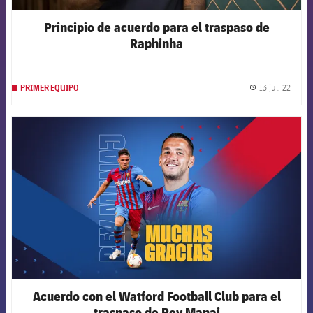
Principio de acuerdo para el traspaso de
Raphinha
13 jul. 22
PRIMER EQUIPO
label.
FCB Barcelona badge
Acuerdo con el Watford Football Club para el
traspaso de Rey Manaj