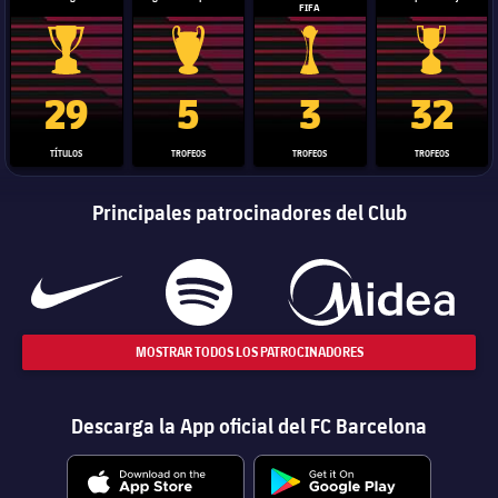
FIFA
Trofeo de La Liga
Trofeo de la Liga de Campeones
Trofeo del Mundial de Clube
Copa del 
29
5
3
32
TÍTULOS
TROFEOS
TROFEOS
TROFEOS
Principales patrocinadores del Club
MOSTRAR TODOS LOS PATROCINADORES
Descarga la App oficial del FC Barcelona