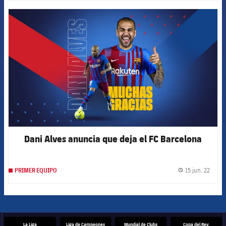
FCB Barcelona badge
Dani Alves anuncia que deja el FC Barcelona
15 jun. 22
PRIMER EQUIPO
label.
La Liga
Liga de Campeones
Mundial de Clubs
Copa del Rey