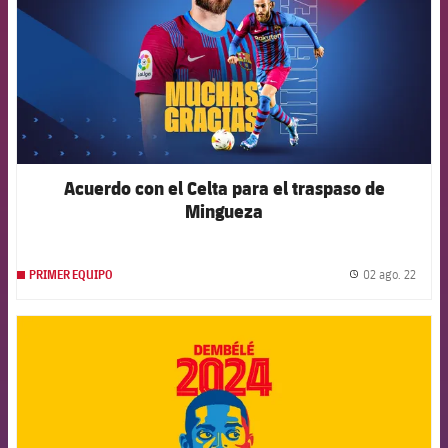
Acuerdo con el Celta para el traspaso de
Mingueza
02 ago. 22
PRIMER EQUIPO
label.
FCB Barcelona badge