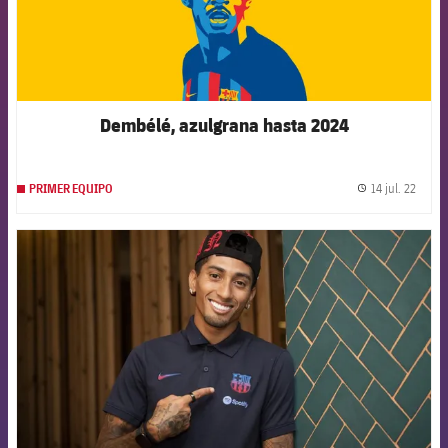
Dembélé, azulgrana hasta 2024
14 jul. 22
PRIMER EQUIPO
label.
FCB Barcelona badge