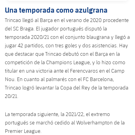
plusicon
más
Servicios Médicos
Acreditaciones
Fotos
Fotos
Una temporada como azulgrana
Infantil A
Entradas
SUB8 B
Calendario
Campus Verano
Actualidad
Accesibilidad
Trincao llegó al Barça en el verano de 2020 procedente
Historia
Instalaciones
Infantil B
Resultados
del SC Braga. El jugador portugués disputó la
Resultados
Juvenil
PLUSICON
MÁS
Palmarés
temporada 2020/21 con el conjunto blaugrana y llegó a
Clasificaciones
Jugadores
jugar 42 partidos, con tres goles y dos asistencias. Hay
Cadete
Primer equipo
plusicon
más
que destacar que Trincao debutó con el Barça en la
Jugadors
Clasificaciones
Infantil
competición de la Champions League, y lo hizo como
Actualidad
Barça Atlètic
plusicon
más
titular en una victoria ante el Ferencvaros en el Camp
Fotos
Alevín
Calendario
Nou. En cuanto al palmarés con el FC Barcelona,
Actualidad
Base
plusicon
más
Palmarés
Trincao logró levantar la Copa del Rey de la temporada
Entradas
Calendario
20/21.
Campus Verano
Actualidad
Historia
Resultados
Resultados
Barça C
La temporada siguiente, la 2021/22, el extremo
PLUSICON
MÁS
portugués se marchó cedido al Wolverhampton de la
Clasificaciones
Jugadores
Junior
Información general
Premier League.
plusicon
más