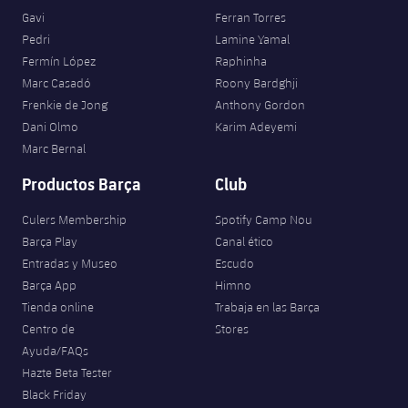
Gavi
Ferran Torres
Pedri
Lamine Yamal
Fermín López
Raphinha
Marc Casadó
Roony Bardghji
Frenkie de Jong
Anthony Gordon
Dani Olmo
Karim Adeyemi
Marc Bernal
Productos Barça
Club
Culers Membership
Spotify Camp Nou
Barça Play
Canal ético
Entradas y Museo
Escudo
Barça App
Himno
Tienda online
Trabaja en las Barça
Centro de
Stores
Ayuda/FAQs
Hazte Beta Tester
Black Friday