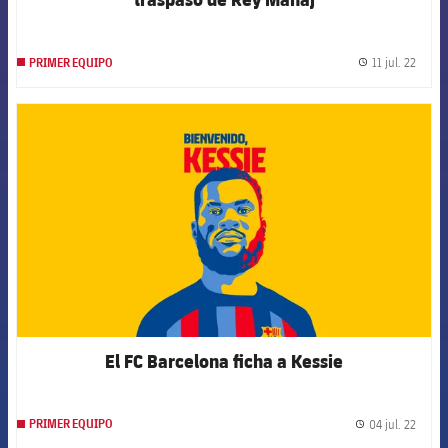
11 jul. 22
PRIMER EQUIPO
label.
FCB Barcelona badge
El FC Barcelona ficha a Kessie
04 jul. 22
PRIMER EQUIPO
label.