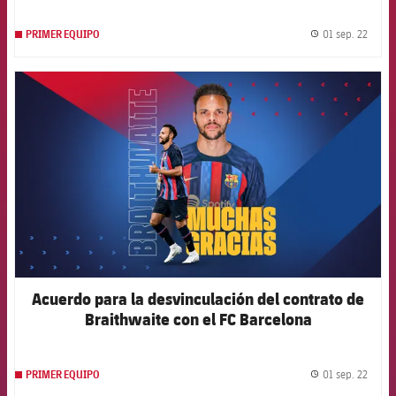
01 sep. 22
PRIMER EQUIPO
label.
FCB Barcelona badge
Acuerdo para la desvinculación del contrato de
Braithwaite con el FC Barcelona
01 sep. 22
PRIMER EQUIPO
label.