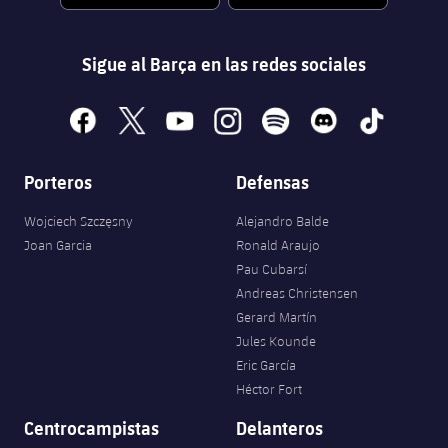
Sigue al Barça en las redes sociales
facebook
x
youtube
instagram
spotify
discord
tiktok
Porteros
Defensas
Wojciech Szczęsny
Alejandro Balde
Joan Garcia
Ronald Araujo
Pau Cubarsí
Andreas Christensen
Gerard Martín
Jules Kounde
Eric García
Héctor Fort
Centrocampistas
Delanteros