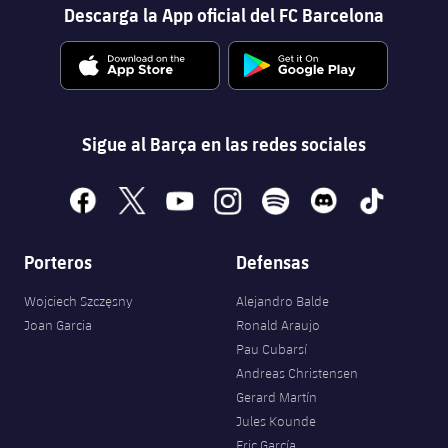
Descarga la App oficial del FC Barcelona
Sigue al Barça en las redes sociales
facebook
x
youtube
instagram
spotify
discord
tiktok
Porteros
Defensas
Wojciech Szczęsny
Alejandro Balde
Joan Garcia
Ronald Araujo
Pau Cubarsí
Andreas Christensen
Gerard Martín
Jules Kounde
Eric García