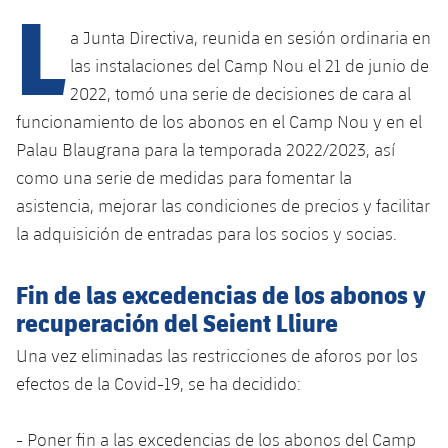
L
Calendario
Campus Verano
Base
a Junta Directiva, reunida en sesión ordinaria en
SUB13
SUB13 B
Entradas
Barça Atlètic
las instalaciones del Camp Nou el 21 de junio de
plusicon
más
PLUSICON
MÁS
SUB12
2022, tomó una serie de decisiones de cara al
SUB12 C
Gameday Shows
Junior
Primer Equipo
Instalaciones
funcionamiento de los abonos en el Camp Nou y en el
plusicon
más
SUB11 A
SUB11 C
Palau Blaugrana para la temporada 2022/2023, así
Resultados
Cadete A
Actualidad
Barça Atlètic
Spotify Camp Nou
como una serie de medidas para fomentar la
plusicon
más
SUB11 B
Clasificación
asistencia, mejorar las condiciones de precios y facilitar
Cadete B
Calendario
Actualidad
Palau Blaugrana
Base
la adquisición de entradas para los socios y socias.
plusicon
más
SUB10 A
Jugadores
Infantil A
Entradas
Calendario
Estadi Johan Cruyff
Actualidad
Fin de las excedencias de los abonos y
SUB10 B
PLUSICON
MÁS
Fotos
Infantil B
recuperación del Seient Lliure
Resultados
Resultados
Juvenil
Barça Cafe
Primer equipo
SUB9 A
plusicon
más
plusicon
más
Historia
Una vez eliminadas las restricciones de aforos por los
Mini
Clasificaciones
Clasificaciones
Cadete A
efectos de la Covid-19, se ha decidido:
Ciutat Esportiva
Actualidad
SUB9 B
Barça Atlètic
plusicon
más
Servicios
Palmarés
plusicon
más
Jugadores
Jugadores
Cadete B
Calendario
SUB8 A
- Poner fin a las excedencias de los abonos del Camp
La Masia
Actualidad
Base