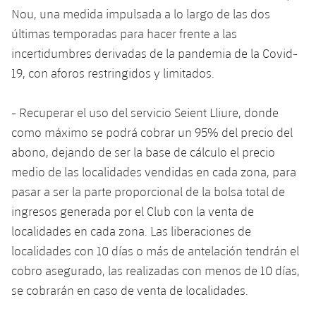
plusicon
más
Servicios Médicos
Acreditaciones
Fotos
Nou, una medida impulsada a lo largo de las dos
Fotos
Infantil A
Entradas
SUB8 B
Calendario
últimas temporadas para hacer frente a las
Campus Verano
Actualidad
Accesibilidad
Historia
Instalaciones
incertidumbres derivadas de la pandemia de la Covid-
Infantil B
Resultados
Resultados
Juvenil
19, con aforos restringidos y limitados.
PLUSICON
MÁS
Palmarés
Clasificaciones
Jugadores
Cadete
Primer equipo
- Recuperar el uso del servicio Seient Lliure, donde
plusicon
más
como máximo se podrá cobrar un 95% del precio del
Jugadors
Clasificaciones
Infantil
Actualidad
Barça Atlètic
abono, dejando de ser la base de cálculo el precio
plusicon
más
Fotos
medio de las localidades vendidas en cada zona, para
Alevín
Calendario
Actualidad
Base
pasar a ser la parte proporcional de la bolsa total de
plusicon
más
Palmarés
ingresos generada por el Club con la venta de
Entradas
Calendario
Campus Verano
Actualidad
localidades en cada zona. Las liberaciones de
Historia
localidades con 10 días o más de antelación tendrán el
Resultados
Resultados
Barça C
cobro asegurado, las realizadas con menos de 10 días,
PLUSICON
MÁS
Clasificaciones
se cobrarán en caso de venta de localidades.
Jugadores
Junior
Información general
plusicon
más