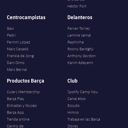
Héctor Fort
Centrocampistas
Delanteros
Gavi
Ferran Torres
Pedri
Lamine Yamal
Fermín López
Raphinha
Marc Casadó
Roony Bardghji
Frenkie de Jong
Anthony Gordon
Dani Olmo
Karim Adeyemi
Marc Bernal
Productos Barça
Club
Culers Membership
Spotify Camp Nou
Barça Play
Canal ético
Entradas y Museo
Escudo
Barça App
Himno
Tienda online
Trabaja en las Barça
Centro de
Stores