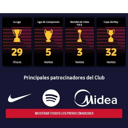
label.aria.barcelona
La Liga
Liga de Campeones
Mundial de Clubs
Copa del Rey
FIFA
Trofeo de La Liga
Trofeo de la Liga de Campeones
Trofeo del Mundial de Clube
Copa del 
29
5
3
32
TÍTULOS
TROFEOS
TROFEOS
TROFEOS
Principales patrocinadores del Club
MOSTRAR TODOS LOS PATROCINADORES