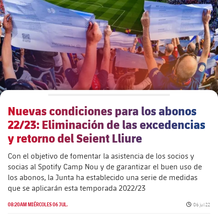
Calendario
Actualidad
Barça Legends
plusicon
más
plusicon
más
Entradas
Calendario
Contacto
Formativo masculino
plusicon
más
Junta Directiva
plusicon
más
Resultados
Entradas
Jugadores
Actualidad
Formativo femenino
plusicon
más
Estructura ejecutiva
Barça Academy
Clasificaciones
plusicon
más
Resultados
Partidos
Fotos
F. Barça Genuine
Actualidad
Organigramas
Más que un club
chevron-right
label.aria.chevronright
Jugadoras
Nuevas condiciones para los abonos
Década a década
Clasificaciones
Noticias
Juvenil A
Campus Verano
Fotos
22/23: Eliminación de las excedencias
Órganos
Masia 360
Palmarés
chevron-right
label.aria.chevronright
Jugadores
y retorno del Seient Lliure
Presidentes
Sobre Nosotros
Juvenil B
Femenino B
PLUSICON
MÁS
Fotos
Con el objetivo de fomentar la asistencia de los socios y
Documents
La Masia
Fotos
chevron-right
label.aria.chevronright
Jugadores de leyenda
SUB16
socias al Spotify Camp Nou y de garantizar el buen uso de
Femenino C
Primer Equipo
plusicon
más
los abonos, la Junta ha establecido una serie de medidas
Jugadoras históricas
Historia
Comisiones y órganos
Entrenadores
que se aplicarán esta temporada 2022/23
chevron-right
label.aria.chevronright
SUB15
Juvenil
Actualidad
Base
plusicon
más
Fecha de pu
08:20AM MIÉRCOLES 06 JUL.
06 jul 22
SUB14
Centro de documentación
SUB14 B