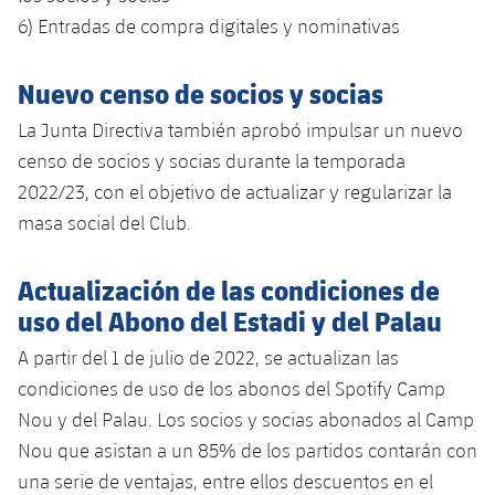
Jugadores
6) Entradas de compra digitales y nominativas
Noticias
Apúntate a las amateurs
plusicon
más
Calendario
Voleibol masculino
Nuevo censo de socios y socias
Apúntate a las amateurs
PLUSICON
MÁS
La Junta Directiva también aprobó impulsar un nuevo
Resultados
Voleibol femenino
Carnet de las Secciones Amateurs
League of Legends
censo de socios y socias durante la temporada
Clasificaciones
2022/23, con el objetivo de actualizar y regularizar la
VALORANT Rising
masa social del Club.
Fotos
VALORANT Game Changers
Actualización de las condiciones de
eFootball
uso del Abono del Estadi y del Palau
A partir del 1 de julio de 2022, se actualizan las
condiciones de uso de los abonos del Spotify Camp
Nou y del Palau. Los socios y socias abonados al Camp
Nou que asistan a un 85% de los partidos contarán con
una serie de ventajas, entre ellos descuentos en el