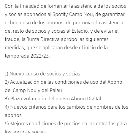
Jugadores
Clasificaciones
Con la finalidad de fomentar la asistencia de los socios
Juvenil
Noticias
Atletismo
plusicon
más
y socias abonados al Spotify Camp Nou, de garantizar
Fotos
Infantil
el buen uso de los abonos, de promover la asistencia
Actualidad
Baloncesto en silla de ruedas
plusicon
más
del resto de socios y socias al Estadio, y de evitar el
Historia
Alevín
fraude, la Junta Directiva aprobó las siguientes
Masculino
Actualidad
Hockey sobre hielo
plusicon
más
medidas, que se aplicarán desde el inicio de la
Palmarés
Femenino
temporada 2022/23:
Jugadores
Actualidad
Hockey hierba
plusicon
más
Agenda
Calendario
1) Nuevo censo de socios y socias
Jugadores
Noticias
Patinaje artístico
plusicon
más
2) Actualización de las condiciones de uso del Abono
Resultados
Calendario
del Camp Nou y del Palau
Hockey Hierba Masculino
Escuela de Patinaje
Actualidad
3) Plazo voluntario del nuevo Abono Digital
Clasificaciones
Resultados
Hockey Hierba Femenino
4) Nuevos criterios para los cambios de nombres de los
Plantilla
Rugby
plusicon
más
abonos
Clasificaciones
Agenda
5) Mejores condiciones de precios en las entradas para
Actualidad
Voleibol
plusicon
más
los socios y socias