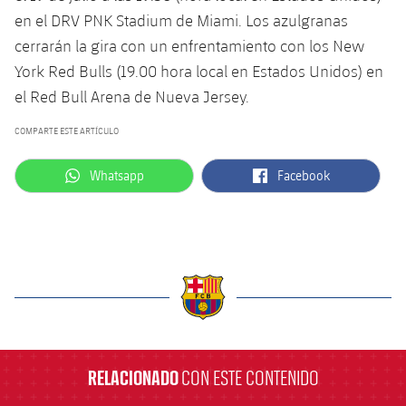
en el DRV PNK Stadium de Miami. Los azulgranas
cerrarán la gira con un enfrentamiento con los New
York Red Bulls (19.00 hora local en Estados Unidos) en
el Red Bull Arena de Nueva Jersey.
COMPARTE ESTE ARTÍCULO
label.aria.whatsapp
label.aria.facebook
Whatsapp
Facebook
label.aria.barcelona
RELACIONADO
CON ESTE CONTENIDO