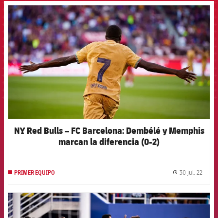
FCB Barcelona badge
NY Red Bulls – FC Barcelona: Dembélé y Memphis
marcan la diferencia (0-2)
30 jul. 22
PRIMER EQUIPO
label.
FCB Barcelona badge