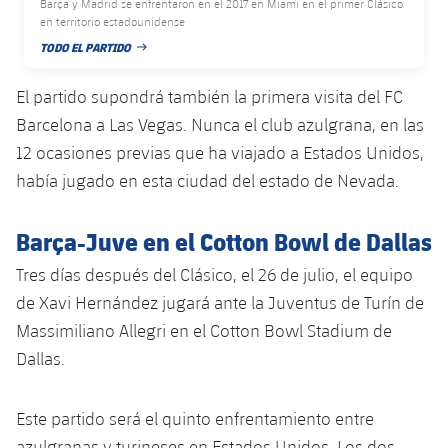
Barça y Madrid se enfrentaron en el 2017 en Miami en el primer Clásico
Jugadores
en territorio estadounidense
Noticias
Apúntate a las amateurs
plusicon
más
TODO EL PARTIDO
FECHA DE PUBLICACIÓN
Calendario
Voleibol masculino
Apúntate a las amateurs
El partido supondrá también la primera visita del FC
PLUSICON
MÁS
Resultados
Barcelona a Las Vegas. Nunca el club azulgrana, en las
Voleibol femenino
Carnet de las Secciones Amateurs
League of Legends
12 ocasiones previas que ha viajado a Estados Unidos,
Clasificaciones
había jugado en esta ciudad del estado de Nevada.
VALORANT Rising
Fotos
VALORANT Game Changers
Barça-Juve en el Cotton Bowl de Dallas
Tres días después del Clásico, el 26 de julio, el equipo
eFootball
de Xavi Hernández jugará ante la Juventus de Turín de
Massimiliano Allegri en el Cotton Bowl Stadium de
Dallas.
Este partido será el quinto enfrentamiento entre
azulgranas y turineses en Estados Unidos. Los dos