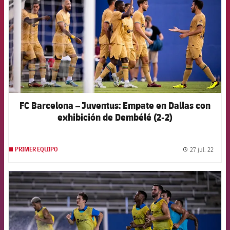
FC Barcelona – Juventus: Empate en Dallas con
exhibición de Dembélé (2-2)
27 jul. 22
PRIMER EQUIPO
label.
FCB Barcelona badge