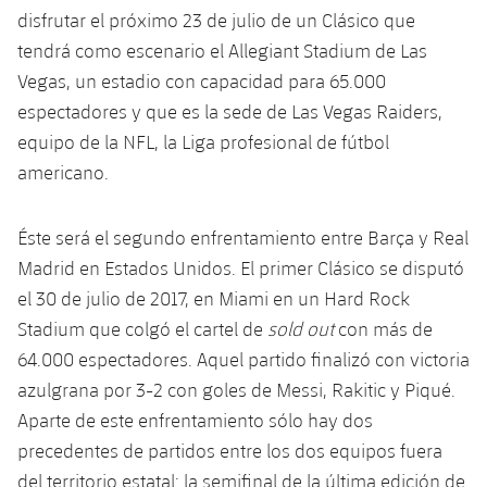
plusicon
más
Servicios Médicos
Acreditaciones
disfrutar el próximo 23 de julio de un Clásico que
Fotos
Fotos
Infantil A
Entradas
SUB8 B
Calendario
tendrá como escenario el Allegiant Stadium de Las
Campus Verano
Actualidad
Accesibilidad
Historia
Instalaciones
Vegas, un estadio con capacidad para 65.000
Infantil B
Resultados
Resultados
Juvenil
espectadores y que es la sede de Las Vegas Raiders,
PLUSICON
MÁS
Palmarés
equipo de la NFL, la Liga profesional de fútbol
Clasificaciones
Jugadores
Cadete
Primer equipo
americano.
plusicon
más
Jugadors
Clasificaciones
Infantil
Actualidad
Barça Atlètic
Éste será el segundo enfrentamiento entre Barça y Real
plusicon
más
Fotos
Madrid en Estados Unidos. El primer Clásico se disputó
Alevín
Calendario
Actualidad
Base
el 30 de julio de 2017, en Miami en un Hard Rock
plusicon
más
Palmarés
Stadium que colgó el cartel de
sold out
con más de
Entradas
Calendario
Campus Verano
Actualidad
64.000 espectadores. Aquel partido finalizó con victoria
Historia
azulgrana por 3-2 con goles de Messi, Rakitic y Piqué.
Resultados
Resultados
Barça C
Aparte de este enfrentamiento sólo hay dos
PLUSICON
MÁS
Clasificaciones
precedentes de partidos entre los dos equipos fuera
Jugadores
Junior
Información general
plusicon
más
del territorio estatal: la semifinal de la última edición de