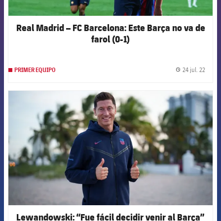
Real Madrid – FC Barcelona: Este Barça no va de
farol (0-1)
24 jul. 22
PRIMER EQUIPO
label.
FCB Barcelona badge
Lewandowski: “Fue fácil decidir venir al Barça”