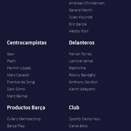
Andreas Christensen
Gerard Martín
Jules Kounde
Eric García
Héctor Fort
Centrocampistas
Delanteros
Gavi
Ferran Torres
Pedri
Lamine Yamal
Fermín López
Raphinha
Marc Casadó
Roony Bardghji
Frenkie de Jong
Anthony Gordon
Dani Olmo
Karim Adeyemi
Marc Bernal
Productos Barça
Club
Culers Membership
Spotify Camp Nou
Barça Play
Canal ético