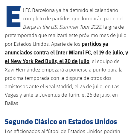
E
Calendario
Campus Verano
Base
l FC Barcelona ya ha definido el calendario
SUB13
SUB13 B
Entradas
Barça Atlètic
completo de partidos que formarán parte del
plusicon
más
PLUSICON
MÁS
Barça in the US: Summer Tour 2022
, la gira de
SUB12
SUB12 C
Gameday Shows
Junior
Primer Equipo
pretemporada que realizará este próximo mes de julio
Instalaciones
plusicon
más
SUB11 A
partidos ya
SUB11 C
por Estados Unidos. Aparte de los
Resultados
Cadete A
Actualidad
Barça Atlètic
Spotify Camp Nou
anunciados contra el Inter Miami FC, el 19 de julio, y
plusicon
más
SUB11 B
el New York Red Bulls, el 30 de julio
Clasificación
, el equipo de
Cadete B
Calendario
Actualidad
Palau Blaugrana
Base
Xavi Hernández empezará a ponerse a punto para la
plusicon
más
SUB10 A
Jugadores
Infantil A
próxima temporada con la disputa de otros dos
Entradas
Calendario
Estadi Johan Cruyff
Actualidad
amistosos ante el Real Madrid, el 23 de julio, en Las
SUB10 B
PLUSICON
MÁS
Fotos
Infantil B
Vegas y ante la Juventus de Turín, el 26 de julio, en
Resultados
Resultados
Juvenil
Barça Cafe
Primer equipo
SUB9 A
plusicon
más
Dallas.
plusicon
más
Historia
Mini
Clasificaciones
Clasificaciones
Cadete A
Ciutat Esportiva
Actualidad
SUB9 B
Barça Atlètic
plusicon
más
Segundo Clásico en Estados Unidos
Servicios
Palmarés
plusicon
más
Jugadores
Jugadores
Cadete B
Calendario
Los aficionados al fútbol de Estados Unidos podrán
SUB8 A
La Masia
Actualidad
Base