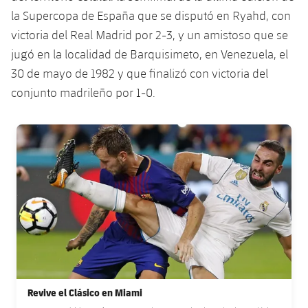
Jugadores
Clasificaciones
la Supercopa de España que se disputó en Ryahd, con
Juvenil
Noticias
Atletismo
plusicon
más
victoria del Real Madrid por 2-3, y un amistoso que se
Fotos
Infantil
jugó en la localidad de Barquisimeto, en Venezuela, el
Actualidad
Baloncesto en silla de ruedas
plusicon
más
30 de mayo de 1982 y que finalizó con victoria del
Historia
Alevín
conjunto madrileño por 1-0.
Masculino
Actualidad
Hockey sobre hielo
plusicon
más
Palmarés
Femenino
FC Barcelona club badge
Jugadores
Actualidad
Hockey hierba
plusicon
más
Agenda
Calendario
Jugadores
Noticias
Patinaje artístico
plusicon
más
Resultados
Calendario
Hockey Hierba Masculino
Escuela de Patinaje
Actualidad
Clasificaciones
Resultados
Hockey Hierba Femenino
Plantilla
Rugby
plusicon
más
Clasificaciones
Agenda
Actualidad
Voleibol
Revive el Clásico en Miami
plusicon
más