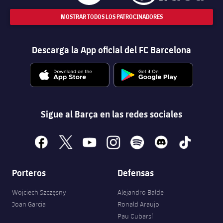
MOSTRAR TODOS LOS PATROCINADORES
Descarga la App oficial del FC Barcelona
Sigue al Barça en las redes sociales
facebook
x
youtube
instagram
spotify
discord
tiktok
Porteros
Defensas
Wojciech Szczęsny
Alejandro Balde
Joan Garcia
Ronald Araujo
Pau Cubarsí