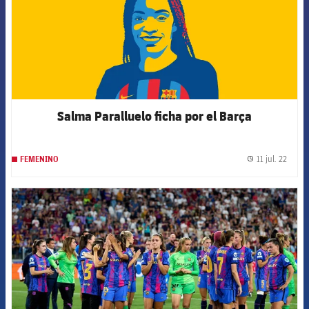
Salma Paralluelo ficha por el Barça
11 jul. 22
FEMENINO
label.
FCB Barcelona badge