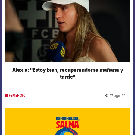
Alexia: "Estoy bien, recuperándome mañana y
tarde"
07 ago. 22
FEMENINO
label.
FCB Barcelona badge