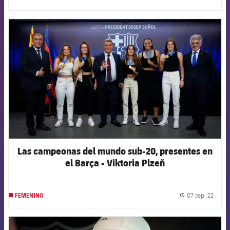
label.
FCB Barcelona badge
Las campeonas del mundo sub-20, presentes en
el Barça - Viktoria Plzeň
07 sep. 22
FEMENINO
label.
FCB Barcelona badge