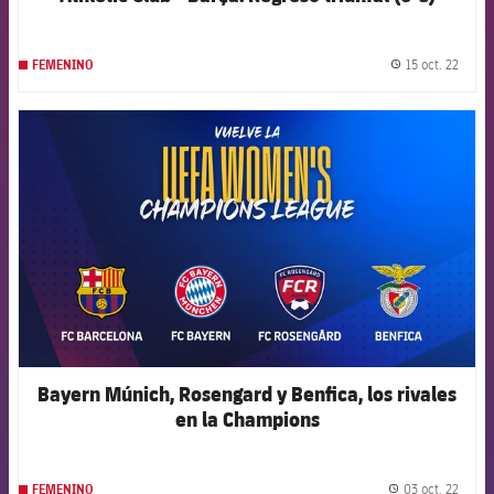
15 oct. 22
FEMENINO
label.
FCB Barcelona badge
Bayern Múnich, Rosengard y Benfica, los rivales
en la Champions
03 oct. 22
FEMENINO