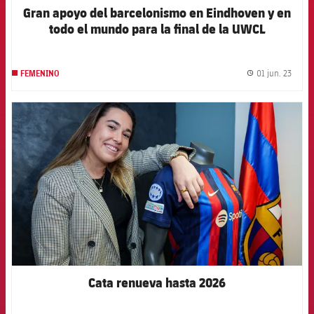
Gran apoyo del barcelonismo en Eindhoven y en
todo el mundo para la final de la UWCL
01 jun. 23
FEMENINO
label.
FCB Barcelona badge
Cata renueva hasta 2026