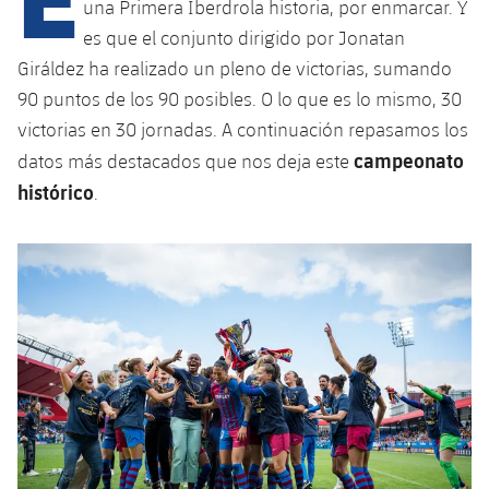
Calendario
una Primera Iberdrola historia, por enmarcar. Y
Campus Verano
Base
es que el conjunto dirigido por Jonatan
SUB13
SUB13 B
Entradas
Barça Atlètic
Giráldez ha realizado un pleno de victorias, sumando
plusicon
más
PLUSICON
MÁS
SUB12
90 puntos de los 90 posibles. O lo que es lo mismo, 30
SUB12 C
Gameday Shows
Junior
Primer Equipo
Instalaciones
victorias en 30 jornadas. A continuación repasamos los
plusicon
más
SUB11 A
campeonato
SUB11 C
datos más destacados que nos deja este
Resultados
Cadete A
Actualidad
Barça Atlètic
Spotify Camp Nou
histórico
.
plusicon
más
SUB11 B
Clasificación
Cadete B
Calendario
Actualidad
Palau Blaugrana
Base
plusicon
más
SUB10 A
Jugadores
Infantil A
Entradas
Calendario
Estadi Johan Cruyff
Actualidad
SUB10 B
PLUSICON
MÁS
Fotos
Infantil B
Resultados
Resultados
Juvenil
Barça Cafe
Primer equipo
SUB9 A
plusicon
más
plusicon
más
Historia
Mini
Clasificaciones
Clasificaciones
Cadete A
Ciutat Esportiva
Actualidad
SUB9 B
Barça Atlètic
plusicon
más
Servicios
Palmarés
plusicon
más
Jugadores
Jugadores
Cadete B
Calendario
SUB8 A
La Masia
Actualidad
Base