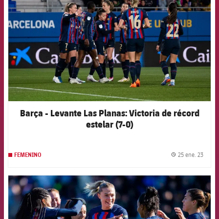
Barça - Levante Las Planas: Victoria de récord
estelar (7-0)
25 ene. 23
FEMENINO
label.
FCB Barcelona badge