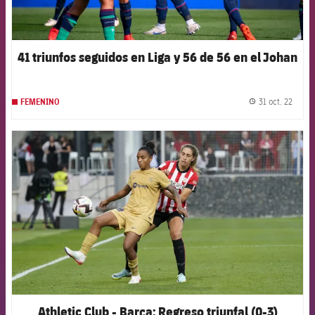
41 triunfos seguidos en Liga y 56 de 56 en el Johan
31 oct. 22
FEMENINO
label.
FCB Barcelona badge
Athletic Club - Barça: Regreso triunfal (0-3)