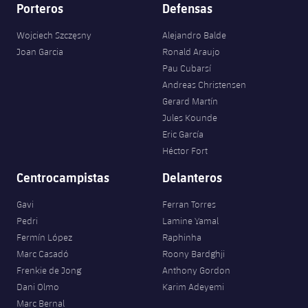
Porteros
Defensas
Wojciech Szczęsny
Alejandro Balde
Joan Garcia
Ronald Araujo
Pau Cubarsí
Andreas Christensen
Gerard Martín
Jules Kounde
Eric García
Héctor Fort
Centrocampistas
Delanteros
Gavi
Ferran Torres
Pedri
Lamine Yamal
Fermín López
Raphinha
Marc Casadó
Roony Bardghji
Frenkie de Jong
Anthony Gordon
Dani Olmo
Karim Adeyemi
Marc Bernal