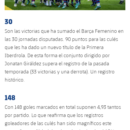
plusicon
más
Servicios Médicos
Acreditaciones
Fotos
Fotos
Infantil A
Entradas
SUB8 B
Calendario
Campus Verano
Actualidad
Accesibilidad
30
Historia
Instalaciones
Infantil B
Resultados
Resultados
Juvenil
Son las victorias que ha sumado el Barça Femenino en
PLUSICON
MÁS
Palmarés
las 30 jornadas disputadas. 90 puntos para las culés
Clasificaciones
Jugadores
Cadete
Primer equipo
que les ha dado un nuevo título de la Primera
plusicon
más
Jugadors
Iberdrola. De esta forma el conjunto dirigido por
Clasificaciones
Infantil
Actualidad
Barça Atlètic
Jonatan Giráldez supera el registro de la pasada
plusicon
más
Fotos
temporada (33 victorias y una derrota). Un registro
Alevín
Calendario
Actualidad
Base
histórico.
plusicon
más
Palmarés
Entradas
Calendario
Campus Verano
Actualidad
148
Historia
Resultados
Resultados
Con 148 goles marcados en total suponen 4,93 tantos
Barça C
PLUSICON
MÁS
por partido. Lo que reafirma que los registros
Clasificaciones
Jugadores
Junior
goleadores de las culés han sido magníficos este
Información general
plusicon
más