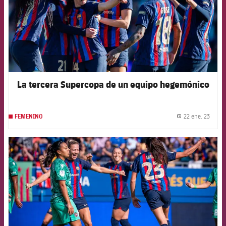
La tercera Supercopa de un equipo hegemónico
22 ene. 23
FEMENINO
label.
FCB Barcelona badge