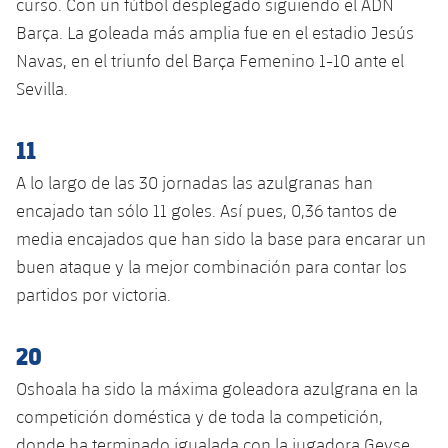
curso. Con un fútbol desplegado siguiendo el ADN
Jugadores
Clasificaciones
Juvenil
Noticias
Barça. La goleada más amplia fue en el estadio Jesús
Atletismo
plusicon
más
Navas, en el triunfo del Barça Femenino 1-10 ante el
Fotos
Infantil
Actualidad
Sevilla.
Baloncesto en silla de ruedas
plusicon
más
Historia
Alevín
Masculino
11
Actualidad
Hockey sobre hielo
plusicon
más
Palmarés
A lo largo de las 30 jornadas las azulgranas han
Femenino
Jugadores
Actualidad
Hockey hierba
encajado tan sólo 11 goles. Así pues, 0,36 tantos de
plusicon
más
Agenda
media encajados que han sido la base para encarar un
Calendario
Jugadores
Noticias
Patinaje artístico
buen ataque y la mejor combinación para contar los
plusicon
más
Resultados
partidos por victoria.
Calendario
Hockey Hierba Masculino
Escuela de Patinaje
Actualidad
Clasificaciones
20
Resultados
Hockey Hierba Femenino
Plantilla
Rugby
plusicon
más
Oshoala ha sido la máxima goleadora azulgrana en la
Clasificaciones
Agenda
competición doméstica y de toda la competición,
Actualidad
Voleibol
plusicon
más
donde ha terminado igualada con la jugadora Geyse,