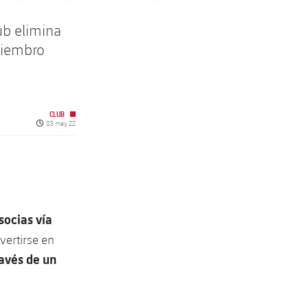
ub elimina
 miembro
CLUB
Fecha de publicación
03 may 22
 socias vía
vertirse en
ravés de un