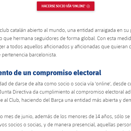
HACERSE SOCIO VÍA 'ONLINE'
ENLACE EXTERNO
 club catalán abierto al mundo, una entidad arraigada en su 
o que hermana seguidores de forma global. Con esta medida
er a todos aquellos aficionados y aficionadas que quieran c
 pertenencia barcelonista.
nto de un compromiso electoral
dad de darse de alta como socio o socia vía 'online', desde c
Junta Directiva da cumplimiento al compromiso electoral ad
e al Club, haciendo del Barça una entidad más abierta y de
o mes de junio, además de los menores de 14 años, sólo se
os socios o socias, y de manera presencial, aquellas perso