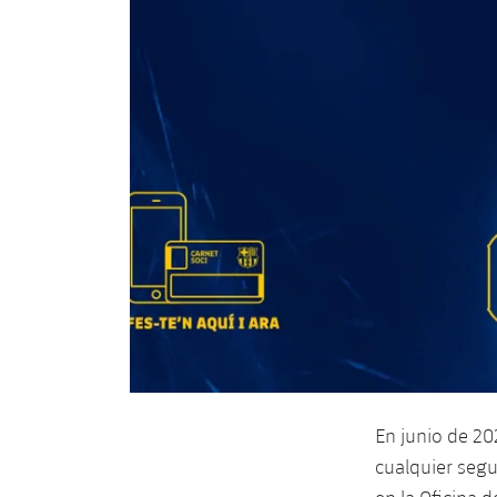
En junio de 20
cualquier seg