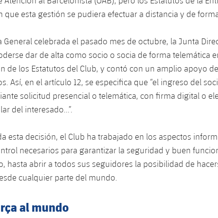
e Atención al Barcelonista (OAB), pero los Estatutos de la En
 que esta gestión se pudiera efectuar a distancia y de forma 
 General celebrada el pasado mes de octubre, la Junta Direc
oderse dar de alta como socio o socia de forma telemática e
n de los Estatutos del Club, y contó con un amplio apoyo de
 Así, en el artículo 12, se especifica que “el ingreso del so
iante solicitud presencial o telemática, con firma digital o 
ar del interesado...”.
 esta decisión, el Club ha trabajado en los aspectos informá
ntrol necesarios para garantizar la seguridad y buen funci
o, hasta abrir a todos sus seguidores la posibilidad de hacer
esde cualquier parte del mundo.
arça al mundo