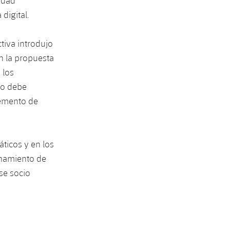
tidad
digital.
tiva introdujo
n la propuesta
 los
cio debe
elemento de
ticos y en los
onamiento de
se socio