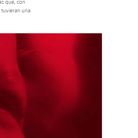
as que, con
e tuvieran una