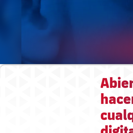
Abier
hacer
cualq
digit