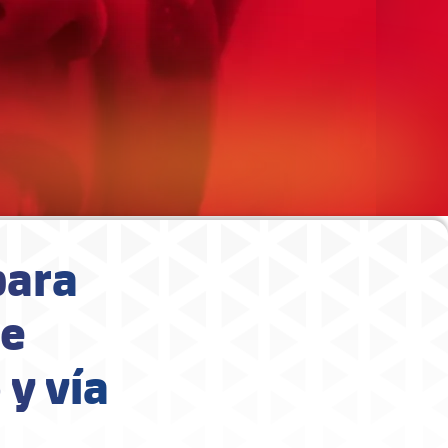
para
de
 y vía