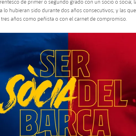
rentesco de primer o segundo grado con un socio o socia; l
ya lo hubieran sido durante dos años consecutivos; y las qu
 tres años como peñista o con el carnet de compromiso.