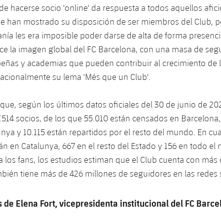
 de hacerse socio 'online' da respuesta a todos aquellos afi
e han mostrado su disposición de ser miembros del Club, p
janía les era imposible poder darse de alta de forma presenci
ece la imagen global del FC Barcelona, ​​con una masa de se
peñas y academias que pueden contribuir al crecimiento de l
nacionalmente su lema 'Més que un Club'.
que, según los últimos datos oficiales del 30 de junio de 202
514 socios, de los que 55.010 están censados ​​en Barcelona, ​
unya y 10.115 están repartidos por el resto del mundo. En cua
án en Catalunya, 667 en el resto del Estado y 156 en todo el
 a los fans, los estudios estiman que el Club cuenta con más
mbién tiene más de 426 millones de seguidores en las redes 
 de Elena Fort, vicepresidenta institucional del FC Barce