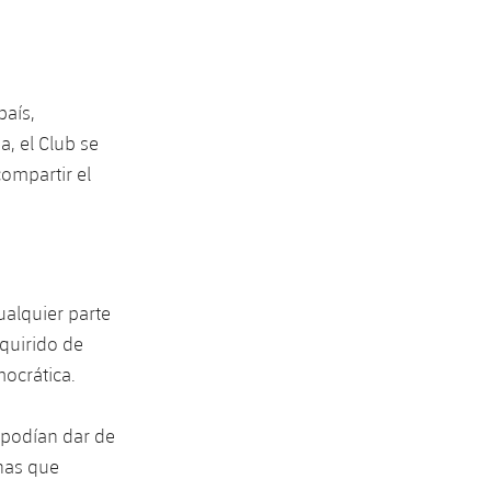
país,
, el Club se
ompartir el
ualquier parte
quirido de
mocrática.
 podían dar de
nas que