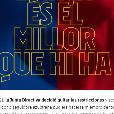
la Junta Directiva decidió quitar las restricciones
21,
y ac
uidor o seguidora azulgrana pudiera hacerse miembro de fo