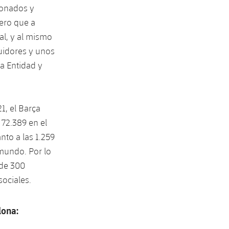
cionados y
ero que a
al, y al mismo
guidores y unos
a Entidad y
1, el Barça
​72.389 en el
nto a las 1.259
 mundo. Por lo
 de 300
sociales.
lona: