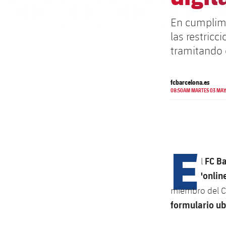
En cumplimi
las restricc
tramitando e
fcbarcelona.es
08:50AM MARTES 03 MAY
E
FC B
l
'onlin
miembro del Cl
formulario ub