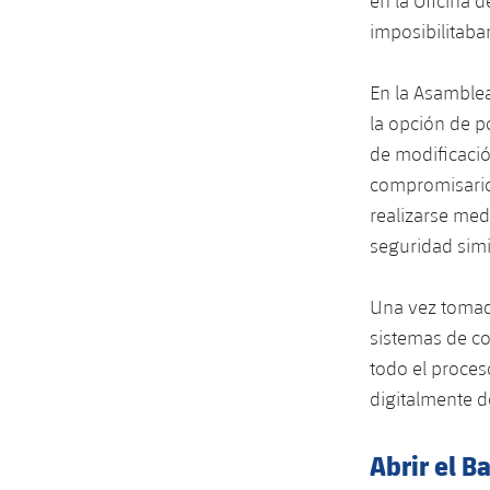
en la Oficina d
imposibilitaban
En la Asamblea
la opción de p
de modificació
compromisarios.
realizarse med
seguridad simil
Una vez tomada
sistemas de co
todo el proces
digitalmente d
Abrir el B