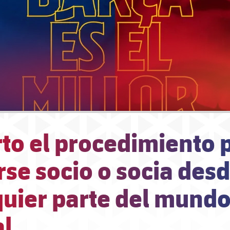
to el procedimiento 
se socio o socia des
uier parte del mundo
al