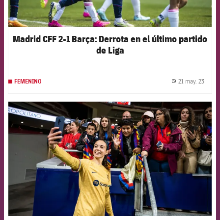
Madrid CFF 2-1 Barça: Derrota en el último partido
de Liga
21 may. 23
FEMENINO
label.
FCB Barcelona badge