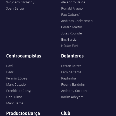
Wojciech Szczęsny
Alejandro Balde
Joan Garcia
Ronald Araujo
Pau Cubarsí
Andreas Christensen
Gerard Martín
Jules Kounde
Eric García
Héctor Fort
Centrocampistas
Delanteros
Gavi
Ferran Torres
Pedri
Lamine Yamal
Fermín López
Raphinha
Marc Casadó
Roony Bardghji
Frenkie de Jong
Anthony Gordon
Dani Olmo
Karim Adeyemi
Marc Bernal
Productos Barça
Club