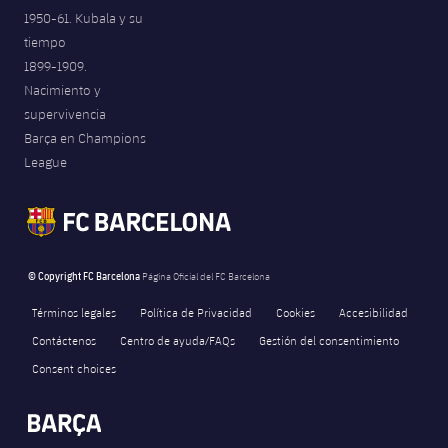
1950-61. Kubala y su
tiempo
1899-1909.
Nacimiento y
supervivencia
Barça en Champions
League
© Copyright FC Barcelona
Página Oficial del FC Barcelona
Términos legales
Política de Privacidad
Cookies
Accesibilidad
Contáctenos
Centro de ayuda/FAQs
Gestión del consentimiento
Consent choices
FORÇA BARÇA
2,612
label.aria.fire
Força Barça
label.aria.forcabarca