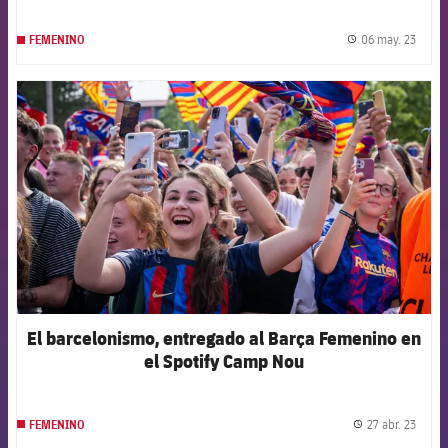
06 may. 23
FEMENINO
label.
FCB Barcelona badge
El barcelonismo, entregado al Barça Femenino en
el Spotify Camp Nou
27 abr. 23
FEMENINO
label.