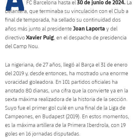
Calendario
30 de junio de 2024.
FC Barcelona hasta el
La
Campus Verano
Base
delantera, que terminaba su vinculación con el Club a
SUB13
SUB13 B
Entradas
Barça Atlètic
final de temporada, ha sellado su continuidad dos
plusicon
más
PLUSICON
MÁS
SUB12
Joan Laporta
años más junto al presidente
y del
SUB12 C
Gameday Shows
Junior
Primer Equipo
Instalaciones
Xavier Puig
directivo
, en el despacho de presidencia
plusicon
más
SUB11 A
SUB11 C
del Camp Nou.
Resultados
Cadete A
Actualidad
Barça Atlètic
Spotify Camp Nou
plusicon
más
SUB11 B
Clasificación
La nigeriana, de 27 años, llegó al Barça el 31 de enero
Cadete B
Calendario
Actualidad
Palau Blaugrana
Base
plusicon
más
del 2019 y, desde entonces, ha mostrado una enorme
SUB10 A
Jugadores
Infantil A
voracidad goleadora. En 101 partidos oficiales ha
Entradas
Calendario
Estadi Johan Cruyff
Actualidad
SUB10 B
anotado 80 dianas, una cifra que la convierte ya en la
PLUSICON
MÁS
Fotos
Infantil B
Resultados
sexta máxima realizadora de la historia de la sección.
Resultados
Juvenil
Barça Cafe
Primer equipo
SUB9 A
plusicon
más
Suyo fue el primer gol culé en una final de la Liga de
plusicon
más
Historia
Mini
Clasificaciones
Clasificaciones
Campeones, en Budapest (2019). En estos momentos,
Cadete A
Ciutat Esportiva
Actualidad
SUB9 B
Barça Atlètic
plusicon
más
Servicios
Palmarés
es la máxima artillera de la Primera Iberdrola, con 19
plusicon
más
Jugadores
Jugadores
Cadete B
goles en 16 jornadas disputadas.
Calendario
SUB8 A
La Masia
Actualidad
Base