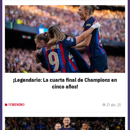
FCB Barcelona badge
¡Legendario: La cuarta final de Champions en
cinco años!
27 abr. 23
FEMENINO
label.
FCB Barcelona badge