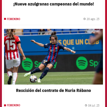
¡Nueve azulgranas campeonas del mundo!
20 ago. 23
FEMENINO
label.
FCB Barcelona badge
Rescisión del contrato de Nuria Rábano
04 jul. 23
FEMENINO