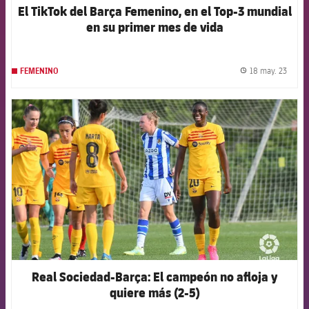
El TikTok del Barça Femenino, en el Top-3 mundial
en su primer mes de vida
18 may. 23
FEMENINO
label.
FCB Barcelona badge
Real Sociedad-Barça: El campeón no afloja y
quiere más (2-5)