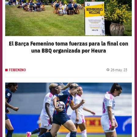
El Barça Femenino toma fuerzas para la final con
una BBQ organizada por Heura
26 may. 23
FEMENINO
label.
FCB Barcelona badge