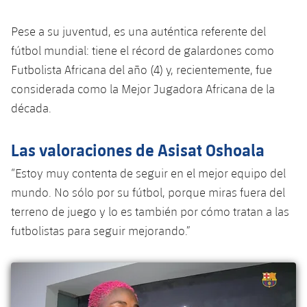
plusicon
más
Servicios Médicos
Acreditaciones
Fotos
Fotos
Infantil A
Entradas
SUB8 B
Pese a su juventud, es una auténtica referente del
Calendario
Campus Verano
Actualidad
Accesibilidad
Historia
Instalaciones
fútbol mundial: tiene el récord de galardones como
Infantil B
Resultados
Resultados
Futbolista Africana del año (4) y, recientemente, fue
Juvenil
PLUSICON
MÁS
Palmarés
considerada como la Mejor Jugadora Africana de la
Clasificaciones
Jugadores
Cadete
Primer equipo
década.
plusicon
más
Jugadors
Clasificaciones
Infantil
Actualidad
Barça Atlètic
Las valoraciones de Asisat Oshoala
plusicon
más
Fotos
Alevín
“Estoy muy contenta de seguir en el mejor equipo del
Calendario
Actualidad
Base
plusicon
más
mundo. No sólo por su fútbol, porque miras fuera del
Palmarés
terreno de juego y lo es también por cómo tratan a las
Entradas
Calendario
Campus Verano
Actualidad
futbolistas para seguir mejorando.”
Historia
Resultados
Resultados
Barça C
PLUSICON
MÁS
Clasificaciones
Jugadores
Junior
Información general
plusicon
más