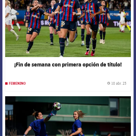
¡Fin de semana con primera opción de título!
10 abr. 23
FEMENINO
label.
FCB Barcelona badge