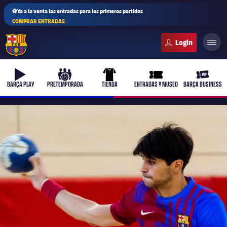
⚽Ya a la venta las entradas para los primeros partidos
COMPRAR ENTRADAS
FC Barcelona club badge
b-play
culers-ball
uniform
ticket-full
ticket-v
BARÇA PLAY
PRETEMPORADA
TIENDA
ENTRADAS Y MUSEO
BARÇA BUSINESS
PLUSICON
MÁS
Primer equipo
Femenino
plusicon
más
Actualidad
Barça Atlètic
plusicon
más