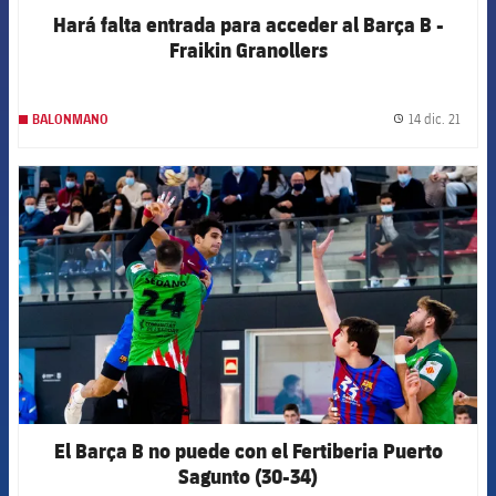
Hará falta entrada para acceder al Barça B -
Fraikin Granollers
14 dic. 21
BALONMANO
label.
FCB Barcelona badge
El Barça B no puede con el Fertiberia Puerto
Sagunto (30-34)