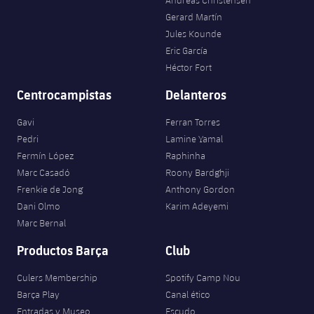
Gerard Martín
Jules Kounde
Eric García
Héctor Fort
Centrocampistas
Delanteros
Gavi
Ferran Torres
Pedri
Lamine Yamal
Fermín López
Raphinha
Marc Casadó
Roony Bardghji
Frenkie de Jong
Anthony Gordon
Dani Olmo
Karim Adeyemi
Marc Bernal
Productos Barça
Club
Culers Membership
Spotify Camp Nou
Barça Play
Canal ético
Entradas y Museo
Escudo