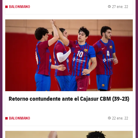
27 ene. 22
BALONMANO
label.
FCB Barcelona badge
Retorno contundente ante el Cajasur CBM (39-23)
22 ene. 22
BALONMANO
label.
FCB Barcelona badge