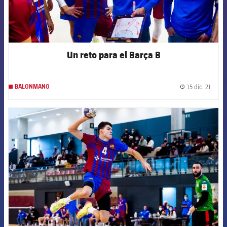
Un reto para el Barça B
15 dic. 21
BALONMANO
label.
FCB Barcelona badge