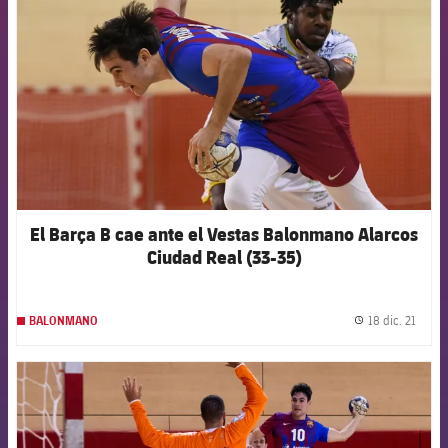
El Barça B cae ante el Vestas Balonmano Alarcos
Ciudad Real (33-35)
18 dic. 21
BALONMANO
label.
FCB Barcelona badge