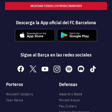
MOSTRAR TODOS LOS PATROCINADORES
Descarga la App oficial del FC Barcelona
Sigue al Barça en las redes sociales
facebook
x
youtube
instagram
spotify
discord
tiktok
Porteros
Defensas
Wojciech Szczęsny
Alejandro Balde
Joan Garcia
Ronald Araujo
Pau Cubarsí
Andreas Christensen