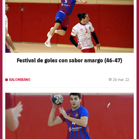
Festival de goles con sabor amargo (46-47)
26 mar. 22
BALONMANO
label.
FCB Barcelona badge