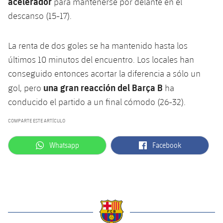
acelerador
para mantenerse por delante en el
plusicon
más
Servicios Médicos
Acreditaciones
Fotos
Fotos
descanso (15-17).
Infantil A
Entradas
SUB8 B
Calendario
Campus Verano
Actualidad
Accesibilidad
Historia
Instalaciones
Infantil B
Resultados
La renta de dos goles se ha mantenido hasta los
Resultados
Juvenil
PLUSICON
MÁS
últimos 10 minutos del encuentro. Los locales han
Palmarés
Clasificaciones
Jugadores
conseguido entonces acortar la diferencia a sólo un
Cadete
Primer equipo
plusicon
más
una gran reacción del Barça B
gol, pero
ha
Jugadors
Clasificaciones
Infantil
conducido el partido a un final cómodo (26-32).
Actualidad
Barça Atlètic
plusicon
más
Fotos
COMPARTE ESTE ARTÍCULO
Alevín
Calendario
Actualidad
Base
plusicon
más
Palmarés
label.aria.whatsapp
label.aria.facebook
Whatsapp
Facebook
Entradas
Calendario
Campus Verano
Actualidad
Historia
Resultados
Resultados
Barça C
PLUSICON
MÁS
Clasificaciones
Jugadores
Junior
Información general
plusicon
más