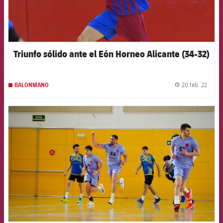
Triunfo sólido ante el Eón Horneo Alicante (34-32)
20 feb. 22
BALONMANO
label.
FCB Barcelona badge