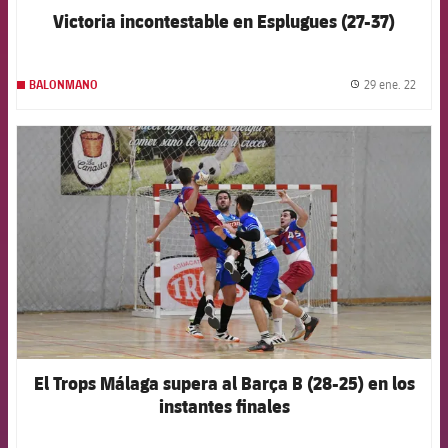
Victoria incontestable en Esplugues (27-37)
29 ene. 22
BALONMANO
label.
FCB Barcelona badge
El Trops Málaga supera al Barça B (28-25) en los
instantes finales