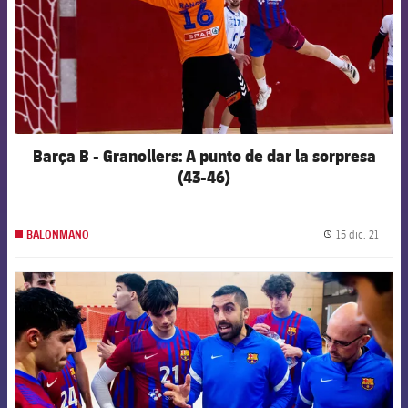
Barça B - Granollers: A punto de dar la sorpresa
(43-46)
15 dic. 21
BALONMANO
label.
FCB Barcelona badge