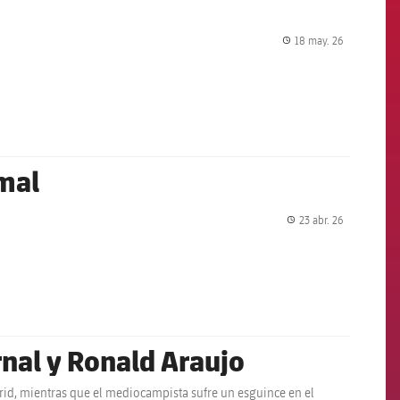
18 may. 26
label.share.
mal
23 abr. 26
label.share.
al y Ronald Araujo
adrid, mientras que el mediocampista sufre un esguince en el