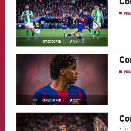
Co
PRI
OFRECIDO POR
asistencia
Co
FCB Barcelona badge
PRI
OFRECIDO POR
asistencia
Co
FCB Barcelona badge
El cen