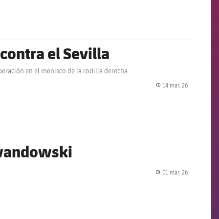
contra el Sevilla
eración en el menisco de la rodilla derecha
14 mar. 26
label.share.
ewandowski
01 mar. 26
label.share.