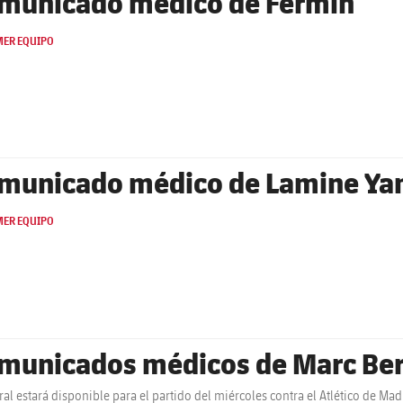
municado médico de Fermín
MER EQUIPO
municado médico de Lamine Ya
MER EQUIPO
municados médicos de Marc Bern
tral estará disponible para el partido del miércoles contra el Atlético de M