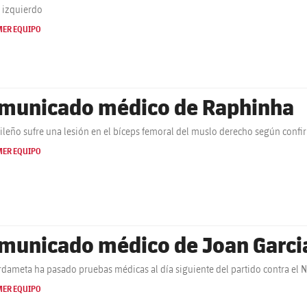
o izquierdo
MER EQUIPO
municado médico de Raphinha
sileño sufre una lesión en el bíceps femoral del muslo derecho según conf
MER EQUIPO
municado médico de Joan Garci
rdameta ha pasado pruebas médicas al día siguiente del partido contra el 
MER EQUIPO