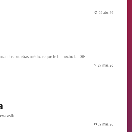
05 abr. 26
label.share.
irman las pruebas médicas que le ha hecho la CBF
27 mar. 26
label.share.
a
Newcastle
19 mar. 26
label.share.