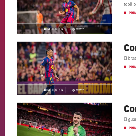
tobill
PRI
OFRECIDO POR
asistencia
Co
FCB Barcelona badge
El bra
PRI
OFRECIDO POR
asistencia
Co
FCB Barcelona badge
El gua
PRI