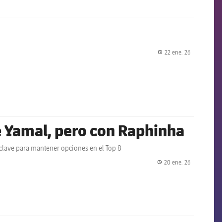
22 ene. 26
label.share.
e Yamal, pero con Raphinha
 clave para mantener opciones en el Top 8
20 ene. 26
label.share.