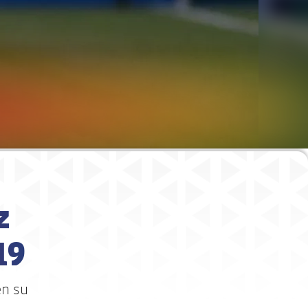
z
19
en su