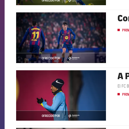
OFRECIDO POR
asistencia
Co
FCB Barcelona badge
PRI
OFRECIDO POR
asistencia
A 
FCB Barcelona badge
El FC 
PRI
OFRECIDO POR
asistencia