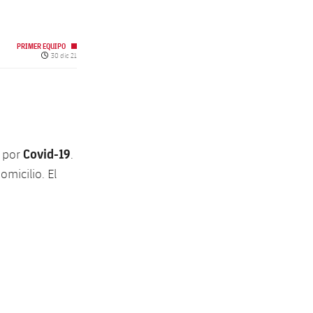
PRIMER EQUIPO
Fecha de publicación
30 dic 21
Covid-19
 por
.
micilio. El