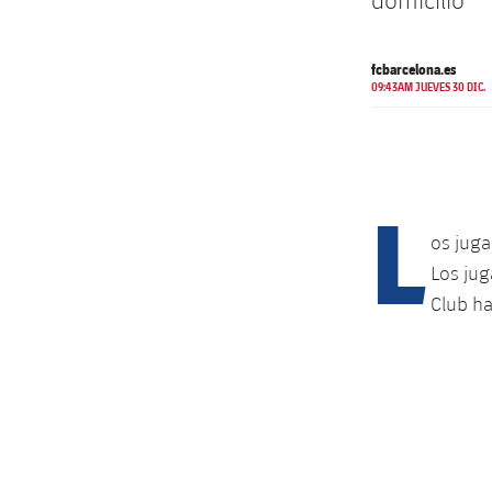
domicilio
fcbarcelona.es
09:43AM JUEVES 30 DIC.
L
os jug
Los jug
Club ha