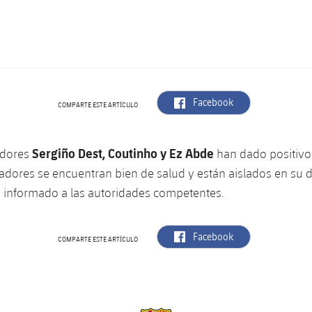
label.aria.facebook
Facebook
COMPARTE ESTE ARTÍCULO
Sergiño Dest, Coutinho y Ez Abde
adores
han dado positivo
adores se encuentran bien de salud y están aislados en su do
 informado a las autoridades competentes.
label.aria.facebook
Facebook
COMPARTE ESTE ARTÍCULO