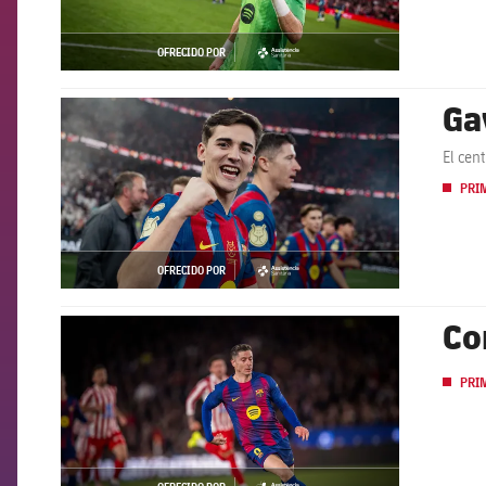
OFRECIDO POR
asistencia
Ga
FCB Barcelona badge
El cen
PRI
OFRECIDO POR
asistencia
Co
FCB Barcelona badge
PRI