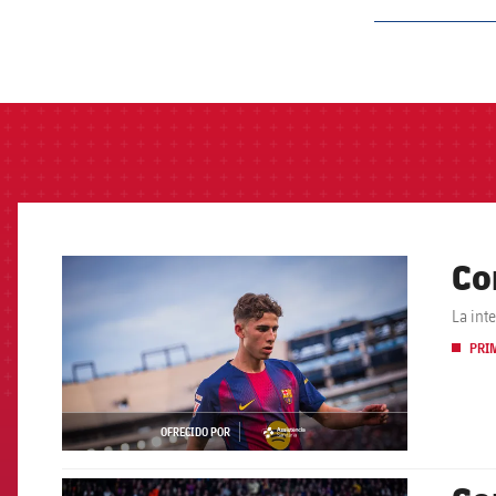
label.aria.barcelon
Co
FCB Barcelona badge
La int
PRI
OFRECIDO POR
asistencia
FCB Barcelona badge