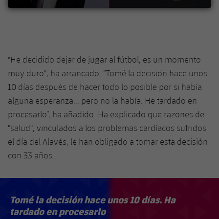
plusicon
más
Servicios Médicos
Acreditaciones
Fotos
Fotos
Infantil A
Entradas
SUB8 B
Calendario
Campus Verano
Actualidad
Accesibilidad
Historia
Instalaciones
Infantil B
Resultados
Resultados
Juvenil
PLUSICON
MÁS
Palmarés
"He decidido dejar de jugar al fútbol, es un momento
Clasificaciones
Jugadores
muy duro", ha arrancado. “Tomé la decisión hace unos
Cadete
Primer equipo
plusicon
más
10 días después de hacer todo lo posible por si había
Jugadors
Clasificaciones
Infantil
alguna esperanza... pero no la había. He tardado en
Actualidad
Barça Atlètic
plusicon
más
procesarlo”, ha añadido. Ha explicado que razones de
Fotos
Alevín
Calendario
"salud", vinculados a los problemas cardíacos sufridos
Actualidad
Base
plusicon
más
el día del Alavés, le han obligado a tomar esta decisión
Palmarés
Entradas
Calendario
con 33 años.
Campus Verano
Actualidad
Historia
Resultados
Resultados
Barça C
PLUSICON
MÁS
Tomé la decisión hace unos 10 días. Ha
Clasificaciones
Jugadores
Junior
Información general
tardado en procesarlo
plusicon
más