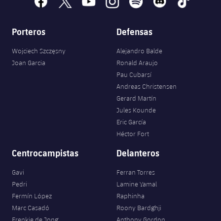
Porteros
Defensas
Wojciech Szczęsny
Alejandro Balde
Joan Garcia
Ronald Araujo
Pau Cubarsí
Andreas Christensen
Gerard Martín
Jules Kounde
Eric García
Héctor Fort
Centrocampistas
Delanteros
Gavi
Ferran Torres
Pedri
Lamine Yamal
Fermín López
Raphinha
Marc Casadó
Roony Bardghji
Frenkie de Jong
Anthony Gordon