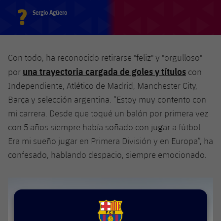
Jugadores
?
Clasificaciones
Juvenil
Sergio Agüero
Noticias
Atletismo
plusicon
más
Fotos
Infantil
Actualidad
Baloncesto en silla de ruedas
plusicon
más
Historia
Con todo, ha reconocido retirarse "feliz" y "orgulloso"
Alevín
Masculino
una trayectoria cargada de goles y títulos
Actualidad
por
con
Hockey sobre hielo
plusicon
más
Palmarés
Independiente, Atlético de Madrid, Manchester City,
Femenino
Jugadores
Actualidad
Barça y selección argentina. “Estoy muy contento con
Hockey hierba
plusicon
más
mi carrera. Desde que toqué un balón por primera vez
Agenda
Calendario
Jugadores
Noticias
con 5 años siempre había soñado con jugar a fútbol.
Patinaje artístico
plusicon
más
Era mi sueño jugar en Primera División y en Europa”, ha
Resultados
Calendario
Hockey Hierba Masculino
Escuela de Patinaje
Actualidad
confesado, hablando despacio, siempre emocionado.
Clasificaciones
Resultados
Hockey Hierba Femenino
Plantilla
Rugby
plusicon
más
Clasificaciones
Agenda
Actualidad
Voleibol
plusicon
más
FCB Barcelona badge