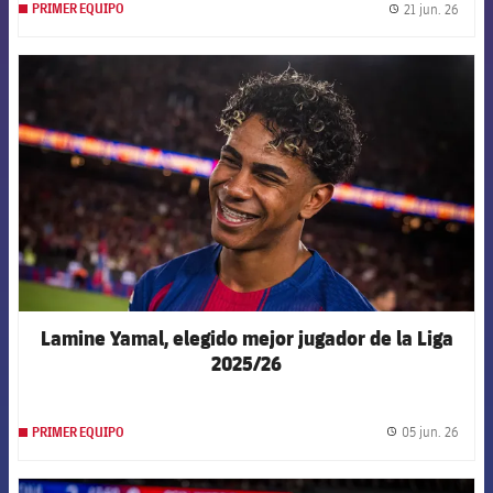
21 jun. 26
PRIMER EQUIPO
label.
FCB Barcelona badge
Lamine Yamal, elegido mejor jugador de la Liga
2025/26
05 jun. 26
PRIMER EQUIPO
label.
FCB Barcelona badge