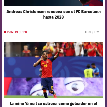
Andreas Christensen renueva con el FC Barcelona
hasta 2028
01 jul. 26
PRIMER EQUIPO
label.
FCB Barcelona badge
Lamine Yamal se estrena como goleador en el