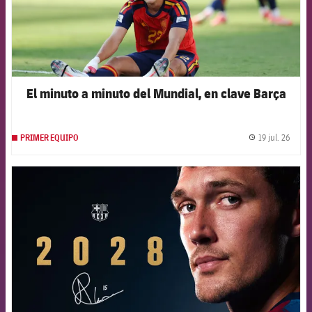
El minuto a minuto del Mundial, en clave Barça
19 jul. 26
PRIMER EQUIPO
label.
FCB Barcelona badge