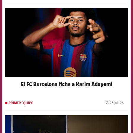
FCB Barcelona badge
El FC Barcelona ficha a Karim Adeyemi
23 jul. 26
PRIMER EQUIPO
label.
FCB Barcelona badge