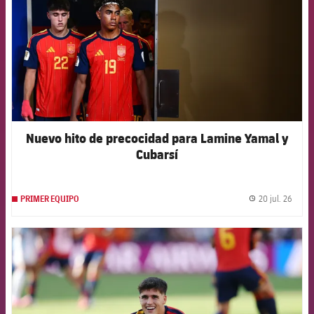
Nuevo hito de precocidad para Lamine Yamal y
Cubarsí
20 jul. 26
PRIMER EQUIPO
label.
FCB Barcelona badge