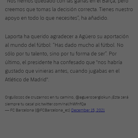
“Nos hemos quedado con las ganas en el Barça, pero
creemos que tomas la decisión correcta. Tienes nuestro
apoyo en todo lo que necesites”, ha añadido.
Laporta ha querido agradecer a Agüero su aportación
al mundo del fútbol: “Has dado mucho al fútbol. No
sólo por tu talento, sino por tu forma de ser”. Por
último, el presidente ha confesado que "nos habría
gustado que vinieras antes, cuando jugabas en el
Atlético de Madrid".
Orgullosos de cruzarnos en tu camino,
@aguerosergiokun
¡Esta será
siempre tu casa!
pic.twitter.com/naYhWfnfQa
— FC Barcelona (@FCBarcelona_es)
December 15, 2021