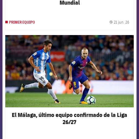
Mundial
21 jun. 26
PRIMER EQUIPO
label.
FCB Barcelona badge
El Málaga, último equipo confirmado de la Liga
26/27