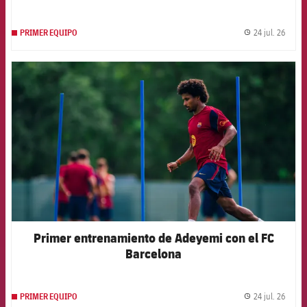
24 jul. 26
PRIMER EQUIPO
label.
FCB Barcelona badge
Primer entrenamiento de Adeyemi con el FC
Barcelona
24 jul. 26
PRIMER EQUIPO
label.