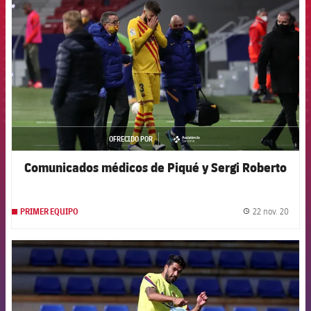
OFRECIDO POR
asistencia
Comunicados médicos de Piqué y Sergi Roberto
22 nov. 20
PRIMER EQUIPO
label.
FCB Barcelona badge