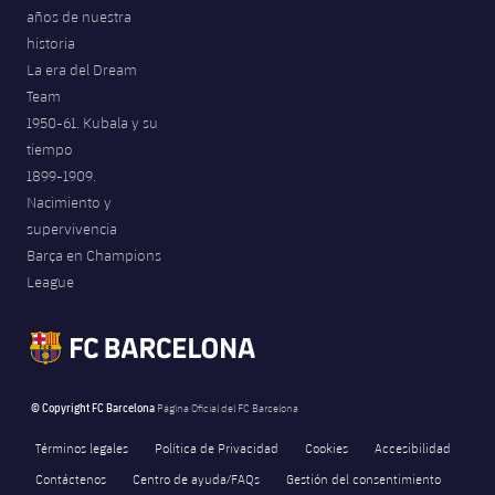
años de nuestra
historia
La era del Dream
Team
1950-61. Kubala y su
tiempo
1899-1909.
Nacimiento y
supervivencia
Barça en Champions
League
© Copyright FC Barcelona
Página Oficial del FC Barcelona
Términos legales
Política de Privacidad
Cookies
Accesibilidad
Contáctenos
Centro de ayuda/FAQs
Gestión del consentimiento