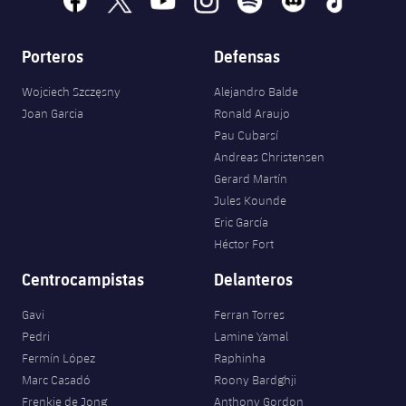
Porteros
Defensas
Wojciech Szczęsny
Alejandro Balde
Joan Garcia
Ronald Araujo
Pau Cubarsí
Andreas Christensen
Gerard Martín
Jules Kounde
Eric García
Héctor Fort
Centrocampistas
Delanteros
Gavi
Ferran Torres
Pedri
Lamine Yamal
Fermín López
Raphinha
Marc Casadó
Roony Bardghji
Frenkie de Jong
Anthony Gordon