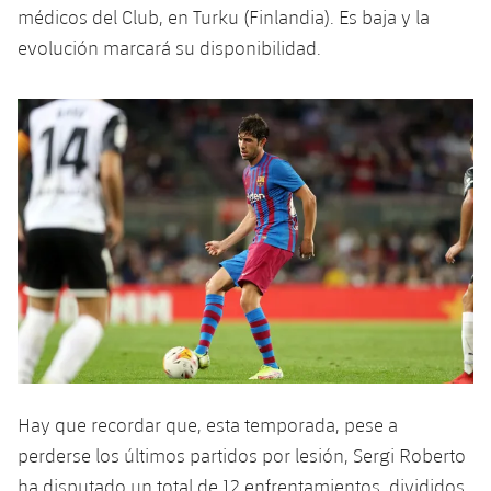
médicos del Club, en Turku (Finlandia). Es baja y la
Jugadores
Noticias
Apúntate a las amateurs
plusicon
más
evolución marcará su disponibilidad.
Calendario
Voleibol masculino
Apúntate a las amateurs
PLUSICON
MÁS
Resultados
Voleibol femenino
Carnet de las Secciones Amateurs
League of Legends
Clasificaciones
VALORANT Rising
Fotos
VALORANT Game Changers
eFootball
Hay que recordar que, esta temporada, pese a
perderse los últimos partidos por lesión, Sergi Roberto
ha disputado un total de 12 enfrentamientos, divididos