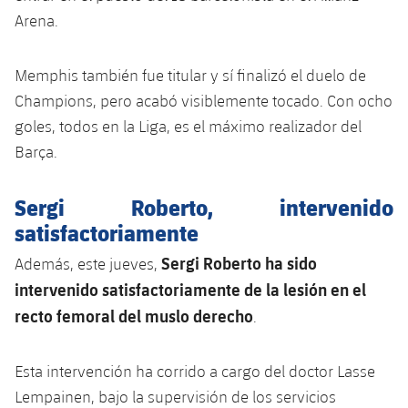
Jugadores
Clasificaciones
Arena.
Juvenil
Noticias
Atletismo
plusicon
más
Fotos
Infantil
Memphis también fue titular y sí finalizó el duelo de
Actualidad
Baloncesto en silla de ruedas
plusicon
más
Champions, pero acabó visiblemente tocado. Con ocho
Historia
Alevín
Masculino
goles, todos en la Liga, es el máximo realizador del
Actualidad
Hockey sobre hielo
plusicon
más
Palmarés
Barça.
Femenino
Jugadores
Actualidad
Hockey hierba
plusicon
más
Sergi Roberto, intervenido
Agenda
Calendario
Jugadores
satisfactoriamente
Noticias
Patinaje artístico
plusicon
más
Sergi Roberto ha sido
Además, este jueves,
Resultados
Calendario
Hockey Hierba Masculino
Escuela de Patinaje
Actualidad
intervenido satisfactoriamente de la lesión en el
Clasificaciones
recto femoral del muslo derecho
.
Resultados
Hockey Hierba Femenino
Plantilla
Rugby
plusicon
más
Clasificaciones
Esta intervención ha corrido a cargo del doctor Lasse
Agenda
Actualidad
Voleibol
plusicon
más
Lempainen, bajo la supervisión de los servicios