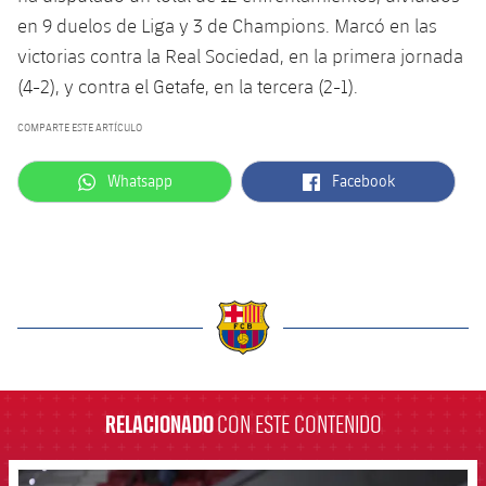
en 9 duelos de Liga y 3 de Champions. Marcó en las
victorias contra la Real Sociedad, en la primera jornada
(4-2), y contra el Getafe, en la tercera (2-1).
COMPARTE ESTE ARTÍCULO
label.aria.whatsapp
label.aria.facebook
Whatsapp
Facebook
label.aria.barcelona
RELACIONADO
CON ESTE CONTENIDO
FCB Barcelona badge