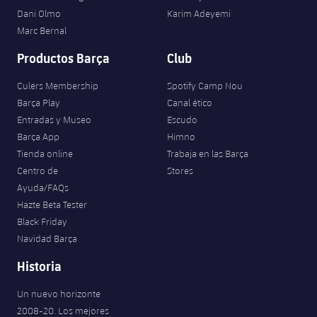
Dani Olmo
Karim Adeyemi
Marc Bernal
Productos Barça
Club
Culers Membership
Spotify Camp Nou
Barça Play
Canal ético
Entradas y Museo
Escudo
Barça App
Himno
Tienda online
Trabaja en las Barça
Centro de
Stores
Ayuda/FAQs
Hazte Beta Tester
Black Friday
Navidad Barça
Historia
Un nuevo horizonte
2008-20. Los mejores