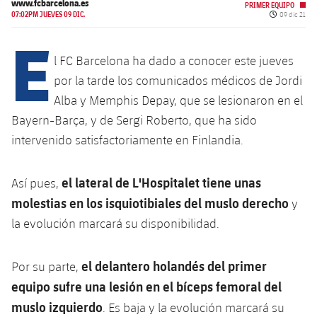
Calendario
www.fcbarcelona.es
Campus Verano
Base
PRIMER EQUIPO
Fecha de pu
07:02PM JUEVES 09 DIC.
09 dic 21
SUB13
E
SUB13 B
Entradas
Barça Atlètic
plusicon
más
PLUSICON
MÁS
l FC Barcelona ha dado a conocer este jueves
SUB12
SUB12 C
Gameday Shows
Junior
por la tarde los comunicados médicos de Jordi
Primer Equipo
Instalaciones
plusicon
más
SUB11 A
Alba y Memphis Depay, que se lesionaron en el
SUB11 C
Resultados
Cadete A
Actualidad
Bayern-Barça, y de Sergi Roberto, que ha sido
Barça Atlètic
Spotify Camp Nou
plusicon
más
SUB11 B
intervenido satisfactoriamente en Finlandia.
Clasificación
Cadete B
Calendario
Actualidad
Palau Blaugrana
Base
plusicon
más
SUB10 A
Jugadores
el lateral de L'Hospitalet tiene unas
Así pues,
Infantil A
Entradas
Calendario
Estadi Johan Cruyff
Actualidad
molestias en los isquiotibiales del muslo derecho
y
SUB10 B
PLUSICON
MÁS
Fotos
Infantil B
la evolución marcará su disponibilidad.
Resultados
Resultados
Juvenil
Barça Cafe
Primer equipo
SUB9 A
plusicon
más
plusicon
más
Historia
Mini
Clasificaciones
Clasificaciones
el delantero holandés del primer
Por su parte,
Cadete A
Ciutat Esportiva
Actualidad
SUB9 B
Barça Atlètic
plusicon
más
Servicios
Palmarés
equipo sufre una lesión en el bíceps femoral del
plusicon
más
Jugadores
Jugadores
Cadete B
muslo
izquierdo
. Es baja y la evolución marcará su
Calendario
SUB8 A
La Masia
Actualidad
Base