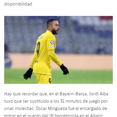
plusicon
más
Servicios Médicos
disponibilidad.
Acreditaciones
Fotos
Fotos
Infantil A
Entradas
SUB8 B
Calendario
Campus Verano
Actualidad
Accesibilidad
Historia
Instalaciones
Infantil B
Resultados
Resultados
Juvenil
PLUSICON
MÁS
Palmarés
Clasificaciones
Jugadores
Cadete
Primer equipo
plusicon
más
Jugadors
Clasificaciones
Infantil
Actualidad
Barça Atlètic
plusicon
más
Fotos
Alevín
Calendario
Actualidad
Base
plusicon
más
Palmarés
Entradas
Calendario
Campus Verano
Actualidad
Historia
Hay que recordar que, en el Bayern-Barça, Jordi Alba
Resultados
Resultados
Barça C
tuvo que ser sustituido a los 31 minutos de juego por
PLUSICON
MÁS
Clasificaciones
unas molestias. Òscar Mingueza fue el encargado de
Jugadores
Junior
Información general
plusicon
más
entrar en el puesto del 18 barcelonista en el Allianz